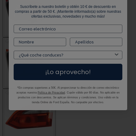
Suscríbete a nuestro boletín y obtén 10 € de descuento en
compras a partir de 50 €. ¡Mantente informado(a) sobre nuestras
ofertas exclusivas, novedades y mucho más!
¡Lo aprovecho!
*En compras superiores a 50€. Al proporcionar tu dirección de correo electrónico
aceptas nuestra
Política de Privacidad
. Cupón válido por 60 días. No aplicable en
productos con descuentos. Se aplican términos y condiciones. Uso válido en la
tienda Online de Ford España. No canjeable por efectivo.