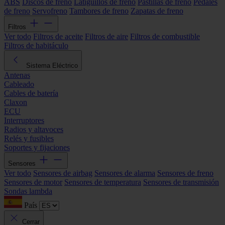
ABS
Discos de freno
Latiguillos de freno
Pastillas de freno
Pedales
de freno
Servofreno
Tambores de freno
Zapatas de freno
Filtros
Ver todo
Filtros de aceite
Filtros de aire
Filtros de combustible
Filtros de habitáculo
Sistema Eléctrico
Antenas
Cableado
Cables de batería
Claxon
ECU
Interruptores
Radios y altavoces
Relés y fusibles
Soportes y fijaciones
Sensores
Ver todo
Sensores de airbag
Sensores de alarma
Sensores de freno
Sensores de motor
Sensores de temperatura
Sensores de transmisión
Sondas lambda
País
Cerrar