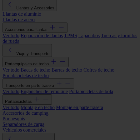
Llantas y Accesorios
Llantas de aluminio
Llantas de acero
Accesorios para llantas
Ver todo
Reparación de llantas
TPMS
Tapacubos
Tuercas y tornillos
de rueda
Viaje y Transporte
Portaequipajes de techo
Ver todo
Bacas de techo
Barras de techo
Cofres de techo
Portabicicletas de techo
Transporte en parte trasera
Ver todo
Enganches de remolque
Portabicicletas de bola
Portabicicletas
Ver todo
Montaje en techo
Montaje en parte trasera
Accesorios de camping
Portaesquís
Separadores de carga
Vehículos comerciales