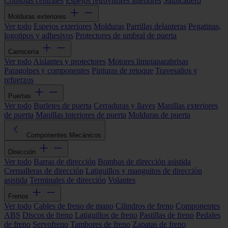
Consolas centrales
Espejos retrovisores interiores
Salpicadero
Molduras exteriores
Ver todo
Espejos exteriores
Molduras
Parrillas delanteras
Pegatinas,
logotipos y adhesivos
Protectores de umbral de puerta
Carrocería
Ver todo
Aislantes y protectores
Motores limpiaparabrisas
Paragolpes y componentes
Pinturas de retoque
Travesaños y
refuerzos
Puertas
Ver todo
Burletes de puerta
Cerraduras y llaves
Manillas exteriores
de puerta
Manillas interiores de puerta
Molduras de puerta
Componentes Mecánicos
Dirección
Ver todo
Barras de dirección
Bombas de dirección asistida
Cremalleras de dirección
Latiguillos y manguitos de dirección
asistida
Terminales de dirección
Volantes
Frenos
Ver todo
Cables de freno de mano
Cilindros de freno
Componentes
ABS
Discos de freno
Latiguillos de freno
Pastillas de freno
Pedales
de freno
Servofreno
Tambores de freno
Zapatas de freno