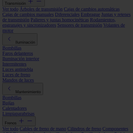
Transmisión
Ver todo
Árboles de transmisión
Cajas de cambios automáticas
Cajas de cambios manuales
Diferenciales
Embrague
Juntas y retenes
de transmisión
Palieres y juntas homocinéticas
Rodamientos,
engranajes y sincronizadores
Sensores de transmisión
Volantes de
motor
Iluminación
Bombillas
Faros delanteros
Iluminación interior
Intermitentes
Luces antiniebla
Luces de freno
Mandos de luces
Mantenimiento
Bombillas
Bujías
Calentadores
Limpiaparabrisas
Frenos
Ver todo
Cables de freno de mano
Cilindros de freno
Componentes