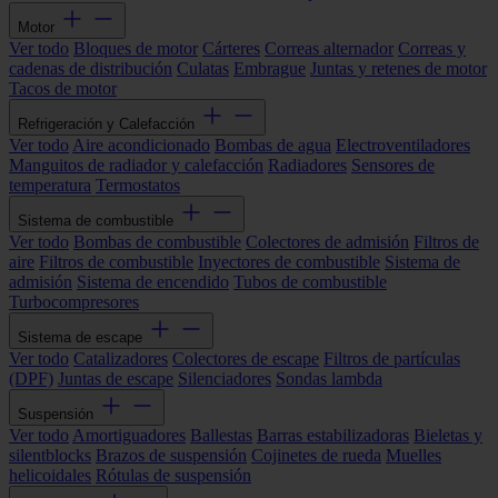
Motor
Ver todo
Bloques de motor
Cárteres
Correas alternador
Correas y
cadenas de distribución
Culatas
Embrague
Juntas y retenes de motor
Tacos de motor
Refrigeración y Calefacción
Ver todo
Aire acondicionado
Bombas de agua
Electroventiladores
Manguitos de radiador y calefacción
Radiadores
Sensores de
temperatura
Termostatos
Sistema de combustible
Ver todo
Bombas de combustible
Colectores de admisión
Filtros de
aire
Filtros de combustible
Inyectores de combustible
Sistema de
admisión
Sistema de encendido
Tubos de combustible
Turbocompresores
Sistema de escape
Ver todo
Catalizadores
Colectores de escape
Filtros de partículas
(DPF)
Juntas de escape
Silenciadores
Sondas lambda
Suspensión
Ver todo
Amortiguadores
Ballestas
Barras estabilizadoras
Bieletas y
silentblocks
Brazos de suspensión
Cojinetes de rueda
Muelles
helicoidales
Rótulas de suspensión