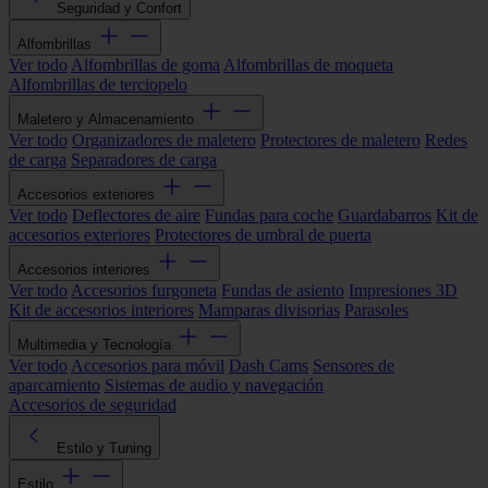
Seguridad y Confort
Alfombrillas
Ver todo
Alfombrillas de goma
Alfombrillas de moqueta
Alfombrillas de terciopelo
Maletero y Almacenamiento
Ver todo
Organizadores de maletero
Protectores de maletero
Redes
de carga
Separadores de carga
Accesorios exteriores
Ver todo
Deflectores de aire
Fundas para coche
Guardabarros
Kit de
accesorios exteriores
Protectores de umbral de puerta
Accesorios interiores
Ver todo
Accesorios furgoneta
Fundas de asiento
Impresiones 3D
Kit de accesorios interiores
Mamparas divisorias
Parasoles
Multimedia y Tecnología
Ver todo
Accesorios para móvil
Dash Cams
Sensores de
aparcamiento
Sistemas de audio y navegación
Accesorios de seguridad
Estilo y Tuning
Estilo