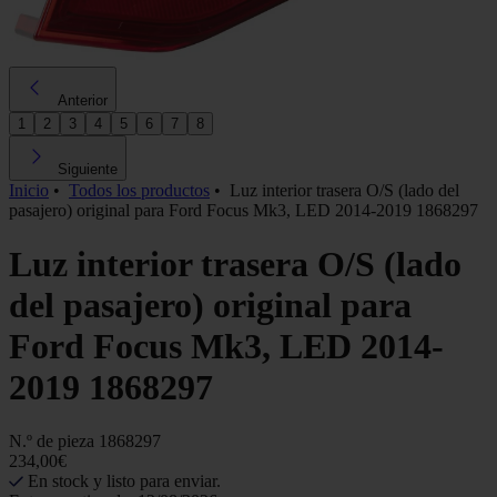
Anterior
1
2
3
4
5
6
7
8
Siguiente
Inicio
•
Todos los productos
•
Luz interior trasera O/S (lado del
pasajero) original para Ford Focus Mk3, LED 2014-2019 1868297
Luz interior trasera O/S (lado
del pasajero) original para
Ford Focus Mk3, LED 2014-
2019 1868297
N.º de pieza
1868297
234,00€
En stock y listo para enviar.