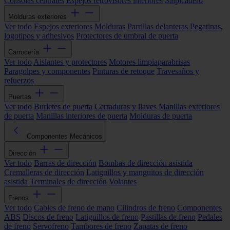
Consolas centrales
Espejos retrovisores interiores
Salpicadero
Molduras exteriores
Ver todo
Espejos exteriores
Molduras
Parrillas delanteras
Pegatinas,
logotipos y adhesivos
Protectores de umbral de puerta
Carrocería
Ver todo
Aislantes y protectores
Motores limpiaparabrisas
Paragolpes y componentes
Pinturas de retoque
Travesaños y
refuerzos
Puertas
Ver todo
Burletes de puerta
Cerraduras y llaves
Manillas exteriores
de puerta
Manillas interiores de puerta
Molduras de puerta
Componentes Mecánicos
Dirección
Ver todo
Barras de dirección
Bombas de dirección asistida
Cremalleras de dirección
Latiguillos y manguitos de dirección
asistida
Terminales de dirección
Volantes
Frenos
Ver todo
Cables de freno de mano
Cilindros de freno
Componentes
ABS
Discos de freno
Latiguillos de freno
Pastillas de freno
Pedales
de freno
Servofreno
Tambores de freno
Zapatas de freno