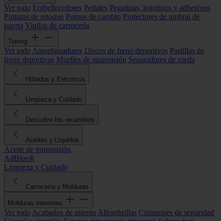
Ver todo
Embellecedores
Pedales
Pegatinas, logotipos y adhesivos
Pinturas de retoque
Pomos de cambio
Protectores de umbral de
puerta
Vinilos de carrocería
Tuning
Ver todo
Amortiguadores
Discos de freno deportivos
Pastillas de
freno deportivas
Muelles de suspensión
Separadores de rueda
Híbridos y Eléctricos
Limpieza y Cuidado
Descubre los recambios
Aceites y Líquidos
Aceite de transmisión
AdBlue®
Limpieza y Cuidado
Carrocería y Molduras
Molduras interiores
Ver todo
Acabados de asiento
Alfombrillas
Cinturones de seguridad