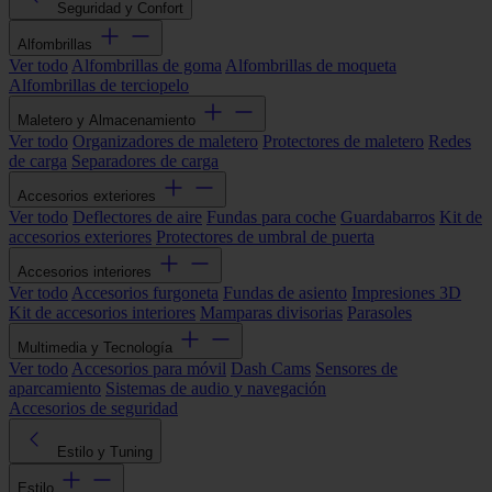
Seguridad y Confort
Alfombrillas
Ver todo
Alfombrillas de goma
Alfombrillas de moqueta
Alfombrillas de terciopelo
Maletero y Almacenamiento
Ver todo
Organizadores de maletero
Protectores de maletero
Redes
de carga
Separadores de carga
Accesorios exteriores
Ver todo
Deflectores de aire
Fundas para coche
Guardabarros
Kit de
accesorios exteriores
Protectores de umbral de puerta
Accesorios interiores
Ver todo
Accesorios furgoneta
Fundas de asiento
Impresiones 3D
Kit de accesorios interiores
Mamparas divisorias
Parasoles
Multimedia y Tecnología
Ver todo
Accesorios para móvil
Dash Cams
Sensores de
aparcamiento
Sistemas de audio y navegación
Accesorios de seguridad
Estilo y Tuning
Estilo