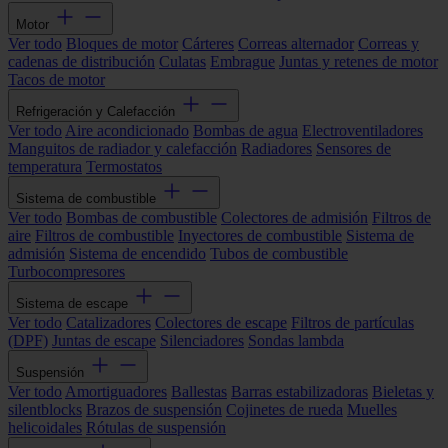
Motor
Ver todo
Bloques de motor
Cárteres
Correas alternador
Correas y
cadenas de distribución
Culatas
Embrague
Juntas y retenes de motor
Tacos de motor
Refrigeración y Calefacción
Ver todo
Aire acondicionado
Bombas de agua
Electroventiladores
Manguitos de radiador y calefacción
Radiadores
Sensores de
temperatura
Termostatos
Sistema de combustible
Ver todo
Bombas de combustible
Colectores de admisión
Filtros de
aire
Filtros de combustible
Inyectores de combustible
Sistema de
admisión
Sistema de encendido
Tubos de combustible
Turbocompresores
Sistema de escape
Ver todo
Catalizadores
Colectores de escape
Filtros de partículas
(DPF)
Juntas de escape
Silenciadores
Sondas lambda
Suspensión
Ver todo
Amortiguadores
Ballestas
Barras estabilizadoras
Bieletas y
silentblocks
Brazos de suspensión
Cojinetes de rueda
Muelles
helicoidales
Rótulas de suspensión