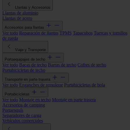
Llantas y Accesorios
Llantas de aluminio
Llantas de acero
Accesorios para llantas
Ver todo
Reparación de llantas
TPMS
Tapacubos
Tuercas y tornillos
de rueda
Viaje y Transporte
Portaequipajes de techo
Ver todo
Bacas de techo
Barras de techo
Cofres de techo
Portabicicletas de techo
Transporte en parte trasera
Ver todo
Enganches de remolque
Portabicicletas de bola
Portabicicletas
Ver todo
Montaje en techo
Montaje en parte trasera
Accesorios de camping
Portaesquís
Separadores de carga
Vehículos comerciales