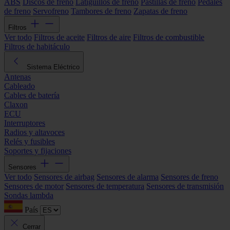
ABS
Discos de freno
Latiguillos de freno
Pastillas de freno
Pedales
de freno
Servofreno
Tambores de freno
Zapatas de freno
Filtros
Ver todo
Filtros de aceite
Filtros de aire
Filtros de combustible
Filtros de habitáculo
Sistema Eléctrico
Antenas
Cableado
Cables de batería
Claxon
ECU
Interruptores
Radios y altavoces
Relés y fusibles
Soportes y fijaciones
Sensores
Ver todo
Sensores de airbag
Sensores de alarma
Sensores de freno
Sensores de motor
Sensores de temperatura
Sensores de transmisión
Sondas lambda
País
Cerrar