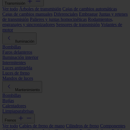
Transmisión
Ver todo
Árboles de transmisión
Cajas de cambios automáticas
Cajas de cambios manuales
Diferenciales
Embrague
Juntas y retenes
de transmisión
Palieres y juntas homocinéticas
Rodamientos,
engranajes y sincronizadores
Sensores de transmisión
Volantes de
motor
Iluminación
Bombillas
Faros delanteros
Iluminación interior
Intermitentes
Luces antiniebla
Luces de freno
Mandos de luces
Mantenimiento
Bombillas
Bujías
Calentadores
Limpiaparabrisas
Frenos
Ver todo
Cables de freno de mano
Cilindros de freno
Componentes