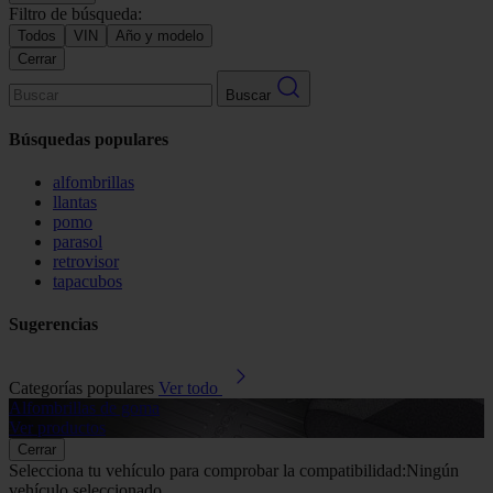
Filtro de búsqueda:
Todos
VIN
Año y modelo
Cerrar
Buscar
Búsquedas populares
alfombrillas
llantas
pomo
parasol
retrovisor
tapacubos
Sugerencias
Categorías populares
Ver todo
Alfombrillas de goma
G
Ver productos
V
Cerrar
Selecciona tu vehículo para comprobar la compatibilidad:
Ningún
vehículo seleccionado