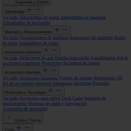
Seguridad y Confort
Alfombrillas
Ver todo
Alfombrillas de goma
Alfombrillas de moqueta
Alfombrillas de terciopelo
Maletero y Almacenamiento
Ver todo
Organizadores de maletero
Protectores de maletero
Redes
de carga
Separadores de carga
Accesorios exteriores
Ver todo
Deflectores de aire
Fundas para coche
Guardabarros
Kit de
accesorios exteriores
Protectores de umbral de puerta
Accesorios interiores
Ver todo
Accesorios furgoneta
Fundas de asiento
Impresiones 3D
Kit de accesorios interiores
Mamparas divisorias
Parasoles
Multimedia y Tecnología
Ver todo
Accesorios para móvil
Dash Cams
Sensores de
aparcamiento
Sistemas de audio y navegación
Accesorios de seguridad
Estilo y Tuning
Estilo