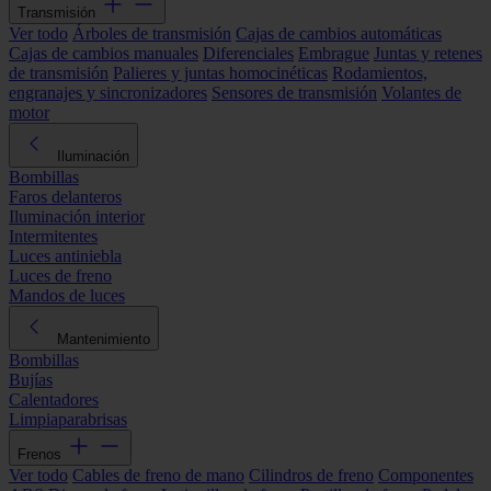
Transmisión
Ver todo
Árboles de transmisión
Cajas de cambios automáticas
Cajas de cambios manuales
Diferenciales
Embrague
Juntas y retenes
de transmisión
Palieres y juntas homocinéticas
Rodamientos,
engranajes y sincronizadores
Sensores de transmisión
Volantes de
motor
Iluminación
Bombillas
Faros delanteros
Iluminación interior
Intermitentes
Luces antiniebla
Luces de freno
Mandos de luces
Mantenimiento
Bombillas
Bujías
Calentadores
Limpiaparabrisas
Frenos
Ver todo
Cables de freno de mano
Cilindros de freno
Componentes