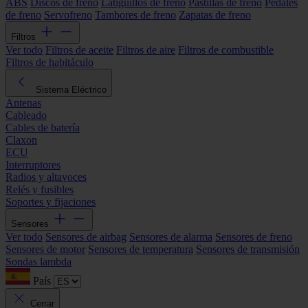
ABS
Discos de freno
Latiguillos de freno
Pastillas de freno
Pedales
de freno
Servofreno
Tambores de freno
Zapatas de freno
Filtros
Ver todo
Filtros de aceite
Filtros de aire
Filtros de combustible
Filtros de habitáculo
Sistema Eléctrico
Antenas
Cableado
Cables de batería
Claxon
ECU
Interruptores
Radios y altavoces
Relés y fusibles
Soportes y fijaciones
Sensores
Ver todo
Sensores de airbag
Sensores de alarma
Sensores de freno
Sensores de motor
Sensores de temperatura
Sensores de transmisión
Sondas lambda
País
Cerrar