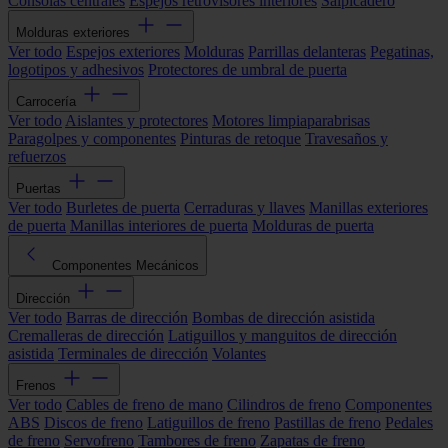
Consolas centrales
Espejos retrovisores interiores
Salpicadero
Molduras exteriores
Ver todo
Espejos exteriores
Molduras
Parrillas delanteras
Pegatinas,
logotipos y adhesivos
Protectores de umbral de puerta
Carrocería
Ver todo
Aislantes y protectores
Motores limpiaparabrisas
Paragolpes y componentes
Pinturas de retoque
Travesaños y
refuerzos
Puertas
Ver todo
Burletes de puerta
Cerraduras y llaves
Manillas exteriores
de puerta
Manillas interiores de puerta
Molduras de puerta
Componentes Mecánicos
Dirección
Ver todo
Barras de dirección
Bombas de dirección asistida
Cremalleras de dirección
Latiguillos y manguitos de dirección
asistida
Terminales de dirección
Volantes
Frenos
Ver todo
Cables de freno de mano
Cilindros de freno
Componentes
ABS
Discos de freno
Latiguillos de freno
Pastillas de freno
Pedales
de freno
Servofreno
Tambores de freno
Zapatas de freno