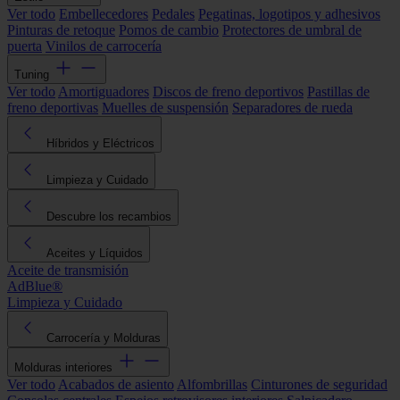
Ver todo
Embellecedores
Pedales
Pegatinas, logotipos y adhesivos
Pinturas de retoque
Pomos de cambio
Protectores de umbral de
puerta
Vinilos de carrocería
Tuning
Ver todo
Amortiguadores
Discos de freno deportivos
Pastillas de
freno deportivas
Muelles de suspensión
Separadores de rueda
Híbridos y Eléctricos
Limpieza y Cuidado
Descubre los recambios
Aceites y Líquidos
Aceite de transmisión
AdBlue®
Limpieza y Cuidado
Carrocería y Molduras
Molduras interiores
Ver todo
Acabados de asiento
Alfombrillas
Cinturones de seguridad