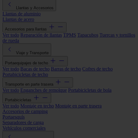
Llantas y Accesorios
Llantas de aluminio
Llantas de acero
Accesorios para llantas
Ver todo
Reparación de llantas
TPMS
Tapacubos
Tuercas y tornillos
de rueda
Viaje y Transporte
Portaequipajes de techo
Ver todo
Bacas de techo
Barras de techo
Cofres de techo
Portabicicletas de techo
Transporte en parte trasera
Ver todo
Enganches de remolque
Portabicicletas de bola
Portabicicletas
Ver todo
Montaje en techo
Montaje en parte trasera
Accesorios de camping
Portaesquís
Separadores de carga
Vehículos comerciales