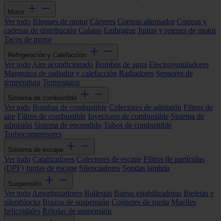
Motor
Ver todo
Bloques de motor
Cárteres
Correas alternador
Correas y
cadenas de distribución
Culatas
Embrague
Juntas y retenes de motor
Tacos de motor
Refrigeración y Calefacción
Ver todo
Aire acondicionado
Bombas de agua
Electroventiladores
Manguitos de radiador y calefacción
Radiadores
Sensores de
temperatura
Termostatos
Sistema de combustible
Ver todo
Bombas de combustible
Colectores de admisión
Filtros de
aire
Filtros de combustible
Inyectores de combustible
Sistema de
admisión
Sistema de encendido
Tubos de combustible
Turbocompresores
Sistema de escape
Ver todo
Catalizadores
Colectores de escape
Filtros de partículas
(DPF)
Juntas de escape
Silenciadores
Sondas lambda
Suspensión
Ver todo
Amortiguadores
Ballestas
Barras estabilizadoras
Bieletas y
silentblocks
Brazos de suspensión
Cojinetes de rueda
Muelles
helicoidales
Rótulas de suspensión