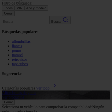
Filtro de búsqueda:
Todos
VIN
Año y modelo
Cerrar
Buscar
Búsquedas populares
alfombrillas
llantas
pomo
parasol
retrovisor
tapacubos
Sugerencias
Categorías populares
Ver todo
Alfombrillas de goma
G
Ver productos
V
Cerrar
Selecciona tu vehículo para comprobar la compatibilidad:
Ningún
vehículo seleccionado