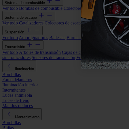
Sistema de combustible
Ver todo
Bombas de combustible
Colectores de admisión
Filtros de ai
Sistema de escape
Ver todo
Catalizadores
Colectores de escape
Filtros de partículas (DP
Suspensión
Ver todo
Amortiguadores
Ballestas
Barras estabilizadoras
Bieletas y s
Transmisión
Ver todo
Árboles de transmisión
Cajas de cambios automáticas
Cajas
sincronizadores
Sensores de transmisión
Volantes de motor
Iluminación
Bombillas
Faros delanteros
Iluminación interior
Intermitentes
Luces antiniebla
Luces de freno
Mandos de luces
Mantenimiento
Bombillas
Bujías