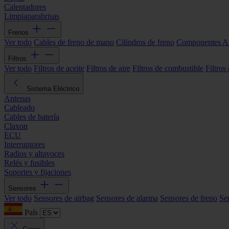
Calentadores
Limpiaparabrisas
Frenos
Ver todo
Cables de freno de mano
Cilindros de freno
Componentes 
Filtros
Ver todo
Filtros de aceite
Filtros de aire
Filtros de combustible
Filtros
Sistema Eléctrico
Antenas
Cableado
Cables de batería
Claxon
ECU
Interruptores
Radios y altavoces
Relés y fusibles
Soportes y fijaciones
Sensores
Ver todo
Sensores de airbag
Sensores de alarma
Sensores de freno
Se
País