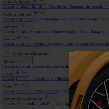
Molduras interiores
Ver todo
Acabados de asiento
Alfombrillas
Cinturones de seguridad
C
Molduras exteriores
Ver todo
Espejos exteriores
Molduras
Parrillas delanteras
Pegatinas, l
Carrocería
Ver todo
Aislantes y protectores
Motores limpiaparabrisas
Paragolpes
Puertas
Ver todo
Burletes de puerta
Cerraduras y llaves
Manillas exteriores de
Componentes Mecánicos
Dirección
Ver todo
Barras de dirección
Bombas de dirección asistida
Cremallera
Frenos
Ver todo
Cables de freno de mano
Cilindros de freno
Componentes 
Motor
Ver todo
Bloques de motor
Cárteres
Correas alternador
Correas y cade
Refrigeración y Calefacción
Ver todo
Aire acondicionado
Bombas de agua
Electroventiladores
Man