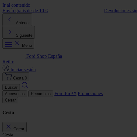
Ir al contenido
Envío gratis desde 10 €
Devoluciones si
Anterior
Siguiente
Menú
Ford Shop España
Retiro
Iniciar sesión
Cesta
0
Buscar
Ford Pro™
Promociones
Accesorios
Recambios
Cerrar
Cesta
Cerrar
Cesta