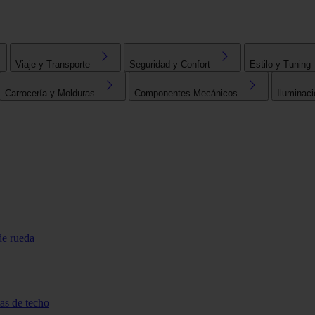
Viaje y Transporte
Seguridad y Confort
Estilo y Tuning
Carrocería y Molduras
Componentes Mecánicos
Iluminaci
de rueda
tas de techo