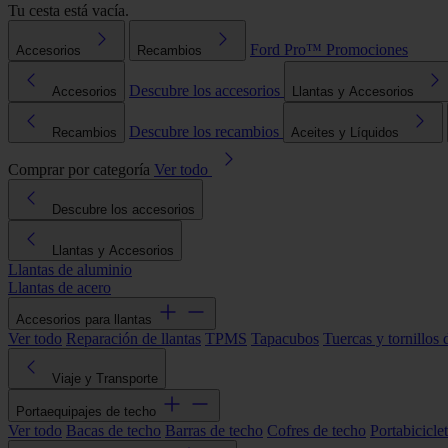
Tu cesta está vacía.
Ford Pro™
Promociones
Accesorios
Recambios
Descubre los accesorios
Accesorios
Llantas y Accesorios
Descubre los recambios
Recambios
Aceites y Líquidos
Comprar por categoría
Ver todo
Descubre los accesorios
Llantas y Accesorios
Llantas de aluminio
Llantas de acero
Accesorios para llantas
Ver todo
Reparación de llantas
TPMS
Tapacubos
Tuercas y tornillos 
Viaje y Transporte
Portaequipajes de techo
Ver todo
Bacas de techo
Barras de techo
Cofres de techo
Portabicicle