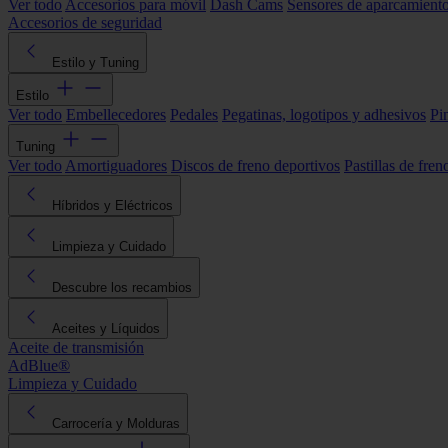
Ver todo
Accesorios para móvil
Dash Cams
Sensores de aparcamient
Accesorios de seguridad
Estilo y Tuning
Estilo
Ver todo
Embellecedores
Pedales
Pegatinas, logotipos y adhesivos
Pi
Tuning
Ver todo
Amortiguadores
Discos de freno deportivos
Pastillas de fren
Híbridos y Eléctricos
Limpieza y Cuidado
Descubre los recambios
Aceites y Líquidos
Aceite de transmisión
AdBlue®
Limpieza y Cuidado
Carrocería y Molduras