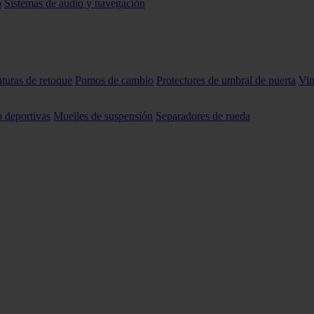
o
Sistemas de audio y navegación
nturas de retoque
Pomos de cambio
Protectores de umbral de puerta
Vin
o deportivas
Muelles de suspensión
Separadores de rueda