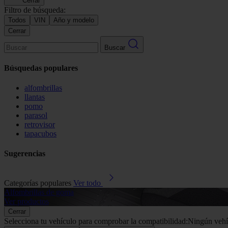
Cerrar
Filtro de búsqueda:
Todos
VIN
Año y modelo
Cerrar
Buscar
Búsquedas populares
alfombrillas
llantas
pomo
parasol
retrovisor
tapacubos
Sugerencias
Categorías populares
Ver todo
Alfombrillas de goma
Ver productos
Cerrar
Selecciona tu vehículo para comprobar la compatibilidad:
Ningún vehí