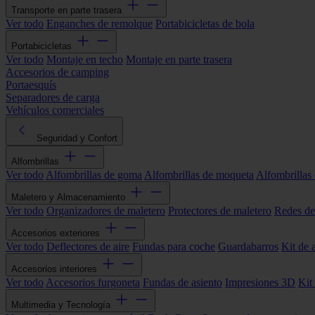
Transporte en parte trasera
Ver todo
Enganches de remolque
Portabicicletas de bola
Portabicicletas
Ver todo
Montaje en techo
Montaje en parte trasera
Accesorios de camping
Portaesquís
Separadores de carga
Vehículos comerciales
Seguridad y Confort
Alfombrillas
Ver todo
Alfombrillas de goma
Alfombrillas de moqueta
Alfombrillas 
Maletero y Almacenamiento
Ver todo
Organizadores de maletero
Protectores de maletero
Redes de
Accesorios exteriores
Ver todo
Deflectores de aire
Fundas para coche
Guardabarros
Kit de 
Accesorios interiores
Ver todo
Accesorios furgoneta
Fundas de asiento
Impresiones 3D
Kit
Multimedia y Tecnología