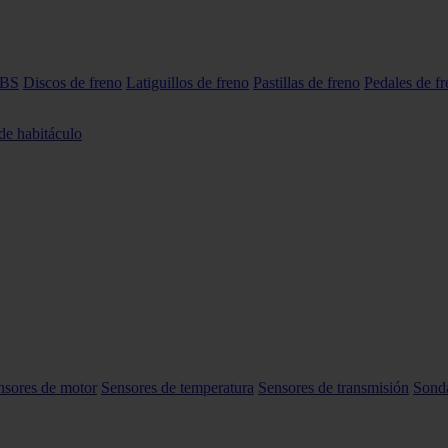
ABS
Discos de freno
Latiguillos de freno
Pastillas de freno
Pedales de f
 de habitáculo
nsores de motor
Sensores de temperatura
Sensores de transmisión
Sond