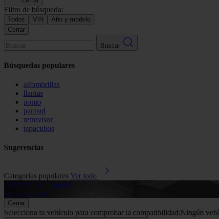
Cerrar
Filtro de búsqueda:
Todos
VIN
Año y modelo
Cerrar
Buscar
Búsquedas populares
alfombrillas
llantas
pomo
parasol
retrovisor
tapacubos
Sugerencias
Categorías populares
Ver todo
Alfombrillas de goma
Ver productos
Cerrar
Selecciona tu vehículo para comprobar la compatibilidad:
Ningún vehí