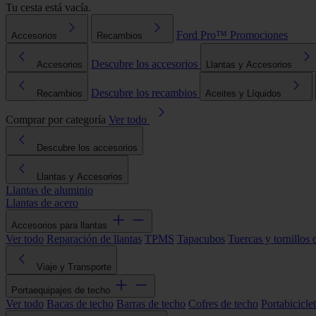
Tu cesta está vacía.
Ford Pro™
Promociones
Accesorios
Recambios
Descubre los accesorios
Accesorios
Llantas y Accesorios
Descubre los recambios
Recambios
Aceites y Líquidos
Comprar por categoría
Ver todo
Descubre los accesorios
Llantas y Accesorios
Llantas de aluminio
Llantas de acero
Accesorios para llantas
Ver todo
Reparación de llantas
TPMS
Tapacubos
Tuercas y tornillos 
Viaje y Transporte
Portaequipajes de techo
Ver todo
Bacas de techo
Barras de techo
Cofres de techo
Portabicicle