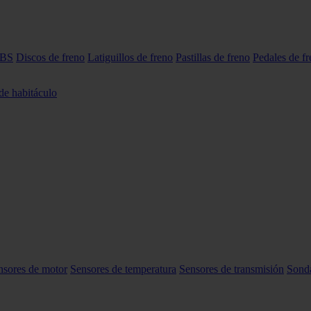
ABS
Discos de freno
Latiguillos de freno
Pastillas de freno
Pedales de f
 de habitáculo
nsores de motor
Sensores de temperatura
Sensores de transmisión
Sond