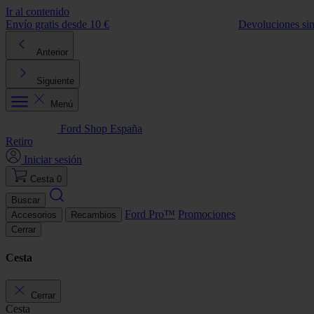
Ir al contenido
Envío gratis desde 10 €
Devoluciones si
Anterior
Siguiente
Menú
Ford Shop España
Retiro
Iniciar sesión
Cesta
0
Buscar
Ford Pro™
Promociones
Accesorios
Recambios
Cerrar
Cesta
Cerrar
Cesta