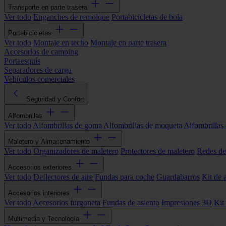
Transporte en parte trasera
Ver todo
Enganches de remolque
Portabicicletas de bola
Portabicicletas
Ver todo
Montaje en techo
Montaje en parte trasera
Accesorios de camping
Portaesquís
Separadores de carga
Vehículos comerciales
Seguridad y Confort
Alfombrillas
Ver todo
Alfombrillas de goma
Alfombrillas de moqueta
Alfombrillas 
Maletero y Almacenamiento
Ver todo
Organizadores de maletero
Protectores de maletero
Redes de
Accesorios exteriores
Ver todo
Deflectores de aire
Fundas para coche
Guardabarros
Kit de 
Accesorios interiores
Ver todo
Accesorios furgoneta
Fundas de asiento
Impresiones 3D
Kit
Multimedia y Tecnología