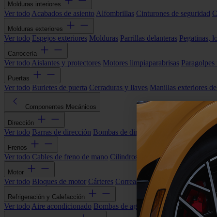
Molduras interiores
Ver todo
Acabados de asiento
Alfombrillas
Cinturones de seguridad
C
Molduras exteriores
Ver todo
Espejos exteriores
Molduras
Parrillas delanteras
Pegatinas, l
Carrocería
Ver todo
Aislantes y protectores
Motores limpiaparabrisas
Paragolpes
Puertas
Ver todo
Burletes de puerta
Cerraduras y llaves
Manillas exteriores de
Componentes Mecánicos
Dirección
Ver todo
Barras de dirección
Bombas de dirección asistida
Cremallera
Frenos
Ver todo
Cables de freno de mano
Cilindros de freno
Componentes 
Motor
Ver todo
Bloques de motor
Cárteres
Correas alternador
Correas y cade
Refrigeración y Calefacción
Ver todo
Aire acondicionado
Bombas de agua
Electroventiladores
Man