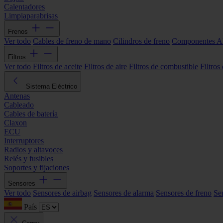
Calentadores
Limpiaparabrisas
Frenos
Ver todo
Cables de freno de mano
Cilindros de freno
Componentes 
Filtros
Ver todo
Filtros de aceite
Filtros de aire
Filtros de combustible
Filtros
Sistema Eléctrico
Antenas
Cableado
Cables de batería
Claxon
ECU
Interruptores
Radios y altavoces
Relés y fusibles
Soportes y fijaciones
Sensores
Ver todo
Sensores de airbag
Sensores de alarma
Sensores de freno
Se
País