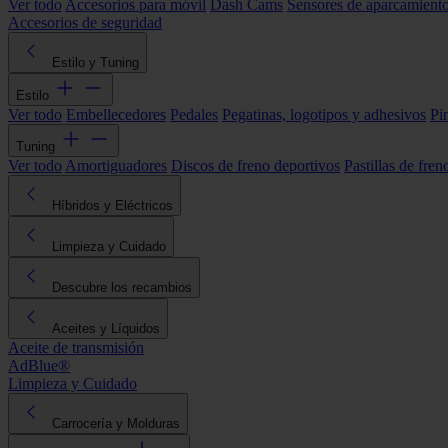
Ver todo
Accesorios para móvil
Dash Cams
Sensores de aparcamient
Accesorios de seguridad
Estilo y Tuning
Estilo
Ver todo
Embellecedores
Pedales
Pegatinas, logotipos y adhesivos
Pi
Tuning
Ver todo
Amortiguadores
Discos de freno deportivos
Pastillas de fren
Híbridos y Eléctricos
Limpieza y Cuidado
Descubre los recambios
Aceites y Líquidos
Aceite de transmisión
AdBlue®
Limpieza y Cuidado
Carrocería y Molduras