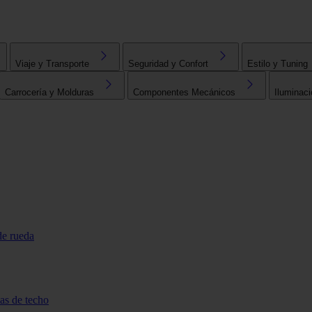
Viaje y Transporte
Seguridad y Confort
Estilo y Tuning
Carrocería y Molduras
Componentes Mecánicos
Iluminaci
de rueda
tas de techo