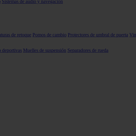
o
Sistemas de audio y navegación
nturas de retoque
Pomos de cambio
Protectores de umbral de puerta
Vin
o deportivas
Muelles de suspensión
Separadores de rueda