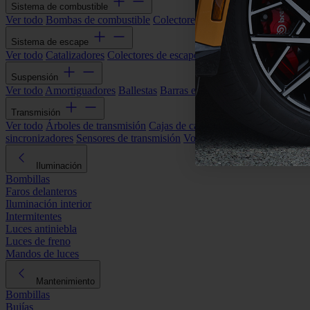
Sistema de combustible
Ver todo
Bombas de combustible
Colectores de admisión
Filtros de ai
Sistema de escape
Ver todo
Catalizadores
Colectores de escape
Filtros de partículas (DP
Suspensión
Ver todo
Amortiguadores
Ballestas
Barras estabilizadoras
Bieletas y s
Transmisión
Ver todo
Árboles de transmisión
Cajas de cambios automáticas
Cajas
sincronizadores
Sensores de transmisión
Volantes de motor
Iluminación
Bombillas
Faros delanteros
Iluminación interior
Intermitentes
Luces antiniebla
Luces de freno
Mandos de luces
Mantenimiento
Bombillas
Bujías