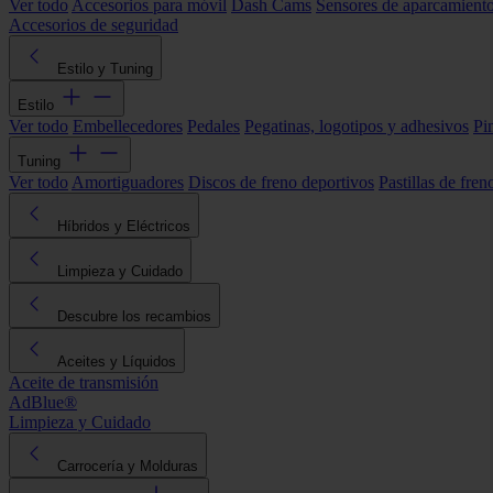
Ver todo
Accesorios para móvil
Dash Cams
Sensores de aparcamient
Accesorios de seguridad
Estilo y Tuning
Estilo
Ver todo
Embellecedores
Pedales
Pegatinas, logotipos y adhesivos
Pi
Tuning
Ver todo
Amortiguadores
Discos de freno deportivos
Pastillas de fren
Híbridos y Eléctricos
Limpieza y Cuidado
Descubre los recambios
Aceites y Líquidos
Aceite de transmisión
AdBlue®
Limpieza y Cuidado
Carrocería y Molduras