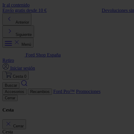
Ir al contenido
Envío gratis desde 10 €
Devoluciones si
Anterior
Siguiente
Menú
Ford Shop España
Retiro
Iniciar sesión
Cesta
0
Buscar
Ford Pro™
Promociones
Accesorios
Recambios
Cerrar
Cesta
Cerrar
Cesta