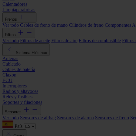
Calentadores
Limpiaparabrisas
Frenos
Ver todo
Cables de freno de mano
Cilindros de freno
Componentes 
Filtros
Ver todo
Filtros de aceite
Filtros de aire
Filtros de combustible
Filtros
Sistema Eléctrico
Antenas
Cableado
Cables de batería
Claxon
ECU
Interruptores
Radios y altavoces
Relés y fusibles
Soportes y fijaciones
Sensores
Ver todo
Sensores de airbag
Sensores de alarma
Sensores de freno
Se
País