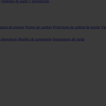
o
Sistemas de audio y navegación
nturas de retoque
Pomos de cambio
Protectores de umbral de puerta
Vin
o deportivas
Muelles de suspensión
Separadores de rueda