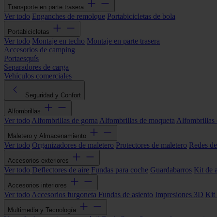
Transporte en parte trasera
Ver todo
Enganches de remolque
Portabicicletas de bola
Portabicicletas
Ver todo
Montaje en techo
Montaje en parte trasera
Accesorios de camping
Portaesquís
Separadores de carga
Vehículos comerciales
Seguridad y Confort
Alfombrillas
Ver todo
Alfombrillas de goma
Alfombrillas de moqueta
Alfombrillas 
Maletero y Almacenamiento
Ver todo
Organizadores de maletero
Protectores de maletero
Redes de
Accesorios exteriores
Ver todo
Deflectores de aire
Fundas para coche
Guardabarros
Kit de 
Accesorios interiores
Ver todo
Accesorios furgoneta
Fundas de asiento
Impresiones 3D
Kit
Multimedia y Tecnología