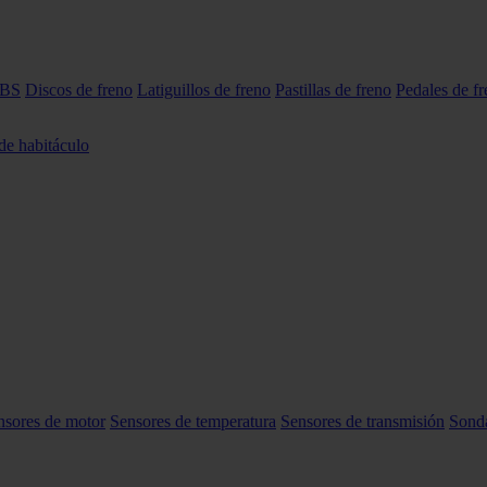
ABS
Discos de freno
Latiguillos de freno
Pastillas de freno
Pedales de f
 de habitáculo
nsores de motor
Sensores de temperatura
Sensores de transmisión
Sond