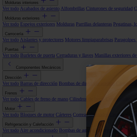
Molduras interiores
Ver todo
Acabados de asiento
Alfombrillas
Cinturones de seguridad
C
Molduras exteriores
Ver todo
Espejos exteriores
Molduras
Parrillas delanteras
Pegatinas, l
Carrocería
Ver todo
Aislantes y protectores
Motores limpiaparabrisas
Paragolpes
Puertas
Ver todo
Burletes de puerta
Cerraduras y llaves
Manillas exteriores de
Componentes Mecánicos
Dirección
Ver todo
Barras de dirección
Bombas de dirección asistida
Cremallera
Frenos
Ver todo
Cables de freno de mano
Cilindros de freno
Componentes 
Motor
Ver todo
Bloques de motor
Cárteres
Correas alternador
Correas y cade
Refrigeración y Calefacción
Ver todo
Aire acondicionado
Bombas de agua
Electroventiladores
Man