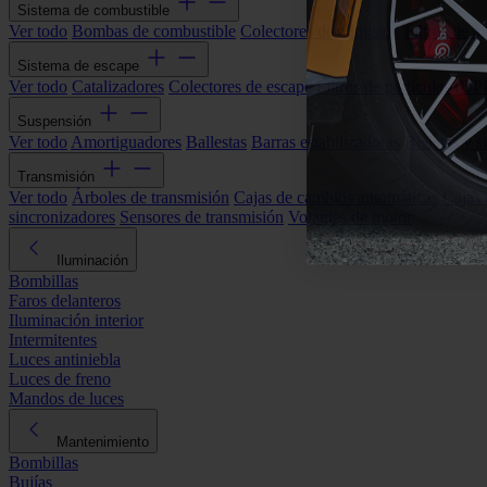
Sistema de combustible
Ver todo
Bombas de combustible
Colectores de admisión
Filtros de ai
Sistema de escape
Ver todo
Catalizadores
Colectores de escape
Filtros de partículas (DP
Suspensión
Ver todo
Amortiguadores
Ballestas
Barras estabilizadoras
Bieletas y s
Transmisión
Ver todo
Árboles de transmisión
Cajas de cambios automáticas
Cajas
sincronizadores
Sensores de transmisión
Volantes de motor
Iluminación
Bombillas
Faros delanteros
Iluminación interior
Intermitentes
Luces antiniebla
Luces de freno
Mandos de luces
Mantenimiento
Bombillas
Bujías