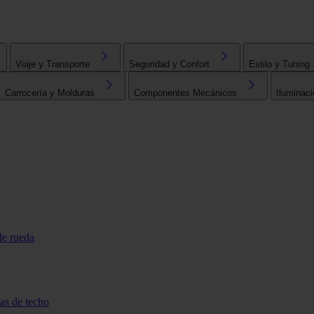
Viaje y Transporte
Seguridad y Confort
Estilo y Tuning
Carrocería y Molduras
Componentes Mecánicos
Iluminaci
de rueda
tas de techo