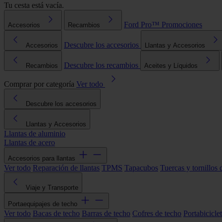
Tu cesta está vacía.
Ford Pro™
Promociones
Accesorios
Recambios
Descubre los accesorios
Accesorios
Llantas y Accesorios
Descubre los recambios
Recambios
Aceites y Líquidos
Comprar por categoría
Ver todo
Descubre los accesorios
Llantas y Accesorios
Llantas de aluminio
Llantas de acero
Accesorios para llantas
Ver todo
Reparación de llantas
TPMS
Tapacubos
Tuercas y tornillos 
Viaje y Transporte
Portaequipajes de techo
Ver todo
Bacas de techo
Barras de techo
Cofres de techo
Portabicicle