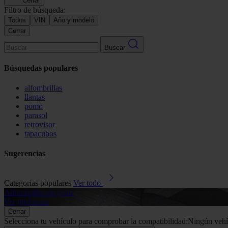
Cerrar
Filtro de búsqueda:
Todos
VIN
Año y modelo
Cerrar
Buscar
Búsquedas populares
alfombrillas
llantas
pomo
parasol
retrovisor
tapacubos
Sugerencias
Categorías populares
Ver todo
Alfombrillas de goma
Ver productos
Cerrar
Selecciona tu vehículo para comprobar la compatibilidad:
Ningún vehí