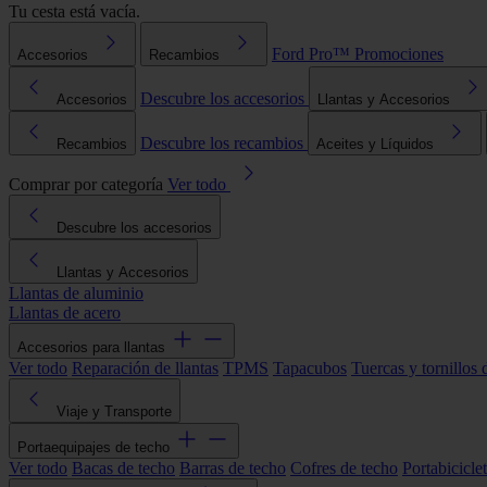
Tu cesta está vacía.
Ford Pro™
Promociones
Accesorios
Recambios
Descubre los accesorios
Accesorios
Llantas y Accesorios
Descubre los recambios
Recambios
Aceites y Líquidos
Comprar por categoría
Ver todo
Descubre los accesorios
Llantas y Accesorios
Llantas de aluminio
Llantas de acero
Accesorios para llantas
Ver todo
Reparación de llantas
TPMS
Tapacubos
Tuercas y tornillos 
Viaje y Transporte
Portaequipajes de techo
Ver todo
Bacas de techo
Barras de techo
Cofres de techo
Portabicicle