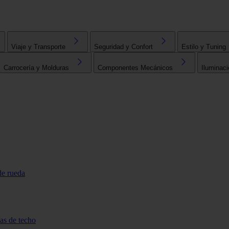
Viaje y Transporte
Seguridad y Confort
Estilo y Tuning
Carrocería y Molduras
Componentes Mecánicos
Iluminaci
de rueda
tas de techo