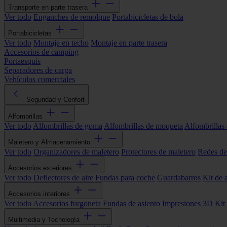
Transporte en parte trasera
Ver todo
Enganches de remolque
Portabicicletas de bola
Portabicicletas
Ver todo
Montaje en techo
Montaje en parte trasera
Accesorios de camping
Portaesquís
Separadores de carga
Vehículos comerciales
Seguridad y Confort
Alfombrillas
Ver todo
Alfombrillas de goma
Alfombrillas de moqueta
Alfombrillas 
Maletero y Almacenamiento
Ver todo
Organizadores de maletero
Protectores de maletero
Redes de
Accesorios exteriores
Ver todo
Deflectores de aire
Fundas para coche
Guardabarros
Kit de 
Accesorios interiores
Ver todo
Accesorios furgoneta
Fundas de asiento
Impresiones 3D
Kit
Multimedia y Tecnología