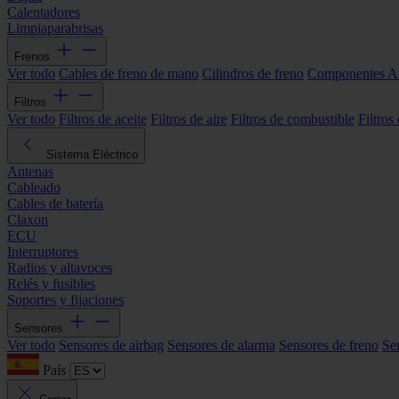
Calentadores
Limpiaparabrisas
Frenos
Ver todo
Cables de freno de mano
Cilindros de freno
Componentes 
Filtros
Ver todo
Filtros de aceite
Filtros de aire
Filtros de combustible
Filtros
Sistema Eléctrico
Antenas
Cableado
Cables de batería
Claxon
ECU
Interruptores
Radios y altavoces
Relés y fusibles
Soportes y fijaciones
Sensores
Ver todo
Sensores de airbag
Sensores de alarma
Sensores de freno
Se
País