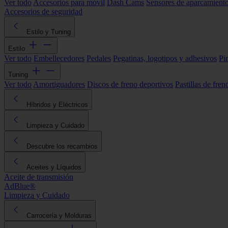
Ver todo
Accesorios para móvil
Dash Cams
Sensores de aparcamient
Accesorios de seguridad
Estilo y Tuning
Estilo
Ver todo
Embellecedores
Pedales
Pegatinas, logotipos y adhesivos
Pi
Tuning
Ver todo
Amortiguadores
Discos de freno deportivos
Pastillas de fren
Híbridos y Eléctricos
Limpieza y Cuidado
Descubre los recambios
Aceites y Líquidos
Aceite de transmisión
AdBlue®
Limpieza y Cuidado
Carrocería y Molduras