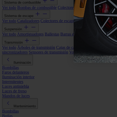
Sistema de combustible
Ver todo
Bombas de combustible
Colectores de admisión
Filtros de ai
Sistema de escape
Ver todo
Catalizadores
Colectores de escape
Filtros de partículas (DP
Suspensión
Ver todo
Amortiguadores
Ballestas
Barras estabilizadoras
Bieletas y s
Transmisión
Ver todo
Árboles de transmisión
Cajas de cambios automáticas
Cajas
sincronizadores
Sensores de transmisión
Volantes de motor
Iluminación
Bombillas
Faros delanteros
Iluminación interior
Intermitentes
Luces antiniebla
Luces de freno
Mandos de luces
Mantenimiento
Bombillas
Bujías