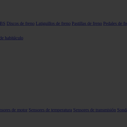
ABS
Discos de freno
Latiguillos de freno
Pastillas de freno
Pedales de f
 de habitáculo
nsores de motor
Sensores de temperatura
Sensores de transmisión
Sond