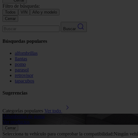
Cerrar
Filtro de búsqueda:
Todos
VIN
Año y modelo
Cerrar
Buscar
Búsquedas populares
alfombrillas
llantas
pomo
parasol
retrovisor
tapacubos
Sugerencias
Categorías populares
Ver todo
Alfombrillas de goma
Ver productos
Cerrar
Selecciona tu vehículo para comprobar la compatibilidad:
Ningún vehí