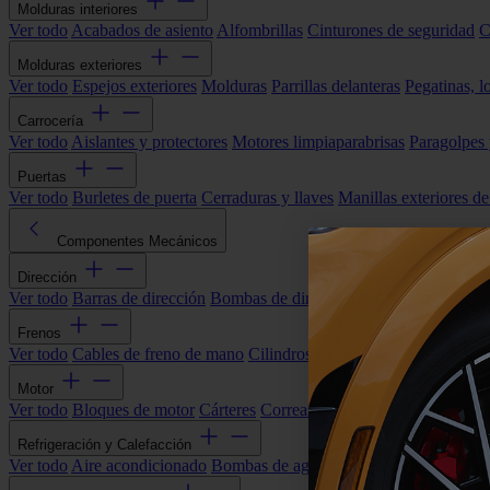
Molduras interiores
Ver todo
Acabados de asiento
Alfombrillas
Cinturones de seguridad
C
Molduras exteriores
Ver todo
Espejos exteriores
Molduras
Parrillas delanteras
Pegatinas, l
Carrocería
Ver todo
Aislantes y protectores
Motores limpiaparabrisas
Paragolpes
Puertas
Ver todo
Burletes de puerta
Cerraduras y llaves
Manillas exteriores de
Componentes Mecánicos
Dirección
Ver todo
Barras de dirección
Bombas de dirección asistida
Cremallera
Frenos
Ver todo
Cables de freno de mano
Cilindros de freno
Componentes 
Motor
Ver todo
Bloques de motor
Cárteres
Correas alternador
Correas y cade
Refrigeración y Calefacción
Ver todo
Aire acondicionado
Bombas de agua
Electroventiladores
Man