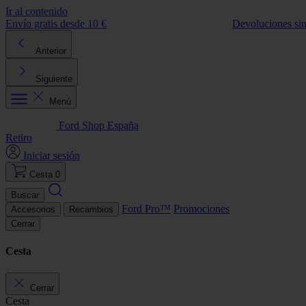
Ir al contenido
Envío gratis desde 10 €
Devoluciones si
Anterior
Siguiente
Menú
Ford Shop España
Retiro
Iniciar sesión
Cesta
0
Buscar
Ford Pro™
Promociones
Accesorios
Recambios
Cerrar
Cesta
Cerrar
Cesta