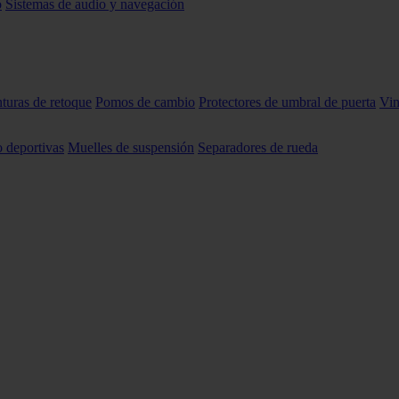
o
Sistemas de audio y navegación
nturas de retoque
Pomos de cambio
Protectores de umbral de puerta
Vin
o deportivas
Muelles de suspensión
Separadores de rueda