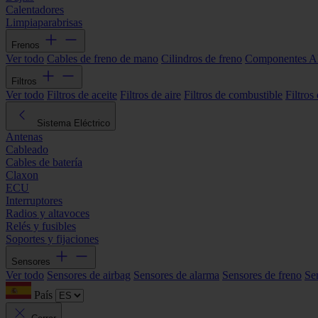
Calentadores
Limpiaparabrisas
Frenos
Ver todo
Cables de freno de mano
Cilindros de freno
Componentes 
Filtros
Ver todo
Filtros de aceite
Filtros de aire
Filtros de combustible
Filtros
Sistema Eléctrico
Antenas
Cableado
Cables de batería
Claxon
ECU
Interruptores
Radios y altavoces
Relés y fusibles
Soportes y fijaciones
Sensores
Ver todo
Sensores de airbag
Sensores de alarma
Sensores de freno
Se
País