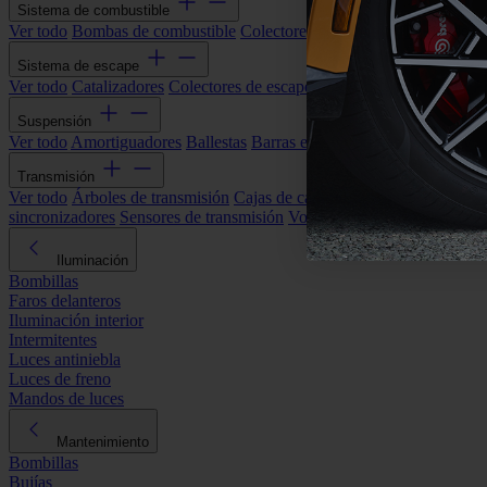
Sistema de combustible
Ver todo
Bombas de combustible
Colectores de admisión
Filtros de ai
Sistema de escape
Ver todo
Catalizadores
Colectores de escape
Filtros de partículas (DP
Suspensión
Ver todo
Amortiguadores
Ballestas
Barras estabilizadoras
Bieletas y s
Transmisión
Ver todo
Árboles de transmisión
Cajas de cambios automáticas
Cajas
sincronizadores
Sensores de transmisión
Volantes de motor
Iluminación
Bombillas
Faros delanteros
Iluminación interior
Intermitentes
Luces antiniebla
Luces de freno
Mandos de luces
Mantenimiento
Bombillas
Bujías