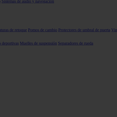
o
Sistemas de audio y navegación
nturas de retoque
Pomos de cambio
Protectores de umbral de puerta
Vin
o deportivas
Muelles de suspensión
Separadores de rueda