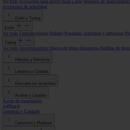
Ver todo
Accesorios para móvil
Dash Cams
Sensores de aparcamient
Accesorios de seguridad
Estilo y Tuning
Estilo
Ver todo
Embellecedores
Pedales
Pegatinas, logotipos y adhesivos
Pi
Tuning
Ver todo
Amortiguadores
Discos de freno deportivos
Pastillas de fren
Híbridos y Eléctricos
Limpieza y Cuidado
Descubre los recambios
Aceites y Líquidos
Aceite de transmisión
AdBlue®
Limpieza y Cuidado
Carrocería y Molduras