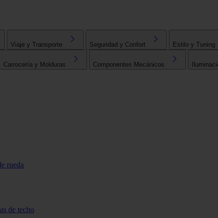
Viaje y Transporte
Seguridad y Confort
Estilo y Tuning
Carrocería y Molduras
Componentes Mecánicos
Iluminaci
de rueda
tas de techo