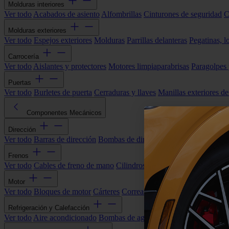
Molduras interiores
Ver todo
Acabados de asiento
Alfombrillas
Cinturones de seguridad
C
Molduras exteriores
Ver todo
Espejos exteriores
Molduras
Parrillas delanteras
Pegatinas, l
Carrocería
Ver todo
Aislantes y protectores
Motores limpiaparabrisas
Paragolpes
Puertas
Ver todo
Burletes de puerta
Cerraduras y llaves
Manillas exteriores de
Componentes Mecánicos
Dirección
Ver todo
Barras de dirección
Bombas de dirección asistida
Cremallera
Frenos
Ver todo
Cables de freno de mano
Cilindros de freno
Componentes 
Motor
Ver todo
Bloques de motor
Cárteres
Correas alternador
Correas y cade
Refrigeración y Calefacción
Ver todo
Aire acondicionado
Bombas de agua
Electroventiladores
Man