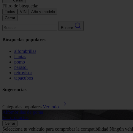
Cerrar
Filtro de búsqueda:
Todos
VIN
Año y modelo
Cerrar
Buscar
Búsquedas populares
alfombrillas
llantas
pomo
parasol
retrovisor
tapacubos
Sugerencias
Categorías populares
Ver todo
Alfombrillas de goma
Ver productos
Cerrar
Selecciona tu vehículo para comprobar la compatibilidad:
Ningún vehí