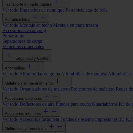
Transporte en parte trasera
Ver todo
Enganches de remolque
Portabicicletas de bola
Portabicicletas
Ver todo
Montaje en techo
Montaje en parte trasera
Accesorios de camping
Portaesquís
Separadores de carga
Vehículos comerciales
Seguridad y Confort
Alfombrillas
Ver todo
Alfombrillas de goma
Alfombrillas de moqueta
Alfombrillas 
Maletero y Almacenamiento
Ver todo
Organizadores de maletero
Protectores de maletero
Redes de
Accesorios exteriores
Ver todo
Deflectores de aire
Fundas para coche
Guardabarros
Kit de 
Accesorios interiores
Ver todo
Accesorios furgoneta
Fundas de asiento
Impresiones 3D
Kit
Multimedia y Tecnología