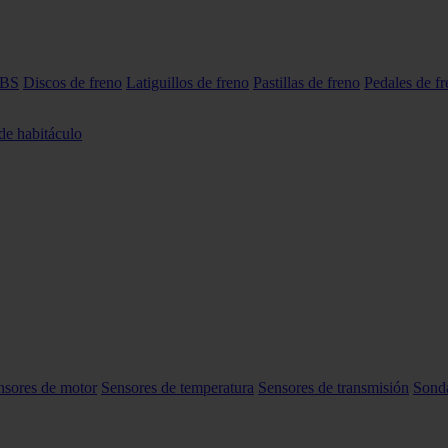
ABS
Discos de freno
Latiguillos de freno
Pastillas de freno
Pedales de f
 de habitáculo
nsores de motor
Sensores de temperatura
Sensores de transmisión
Sond