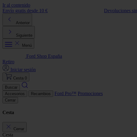
Ir al contenido
Envío gratis desde 10 €
Devoluciones si
Anterior
Siguiente
Menú
Ford Shop España
Retiro
Iniciar sesión
Cesta
0
Buscar
Ford Pro™
Promociones
Accesorios
Recambios
Cerrar
Cesta
Cerrar
Cesta