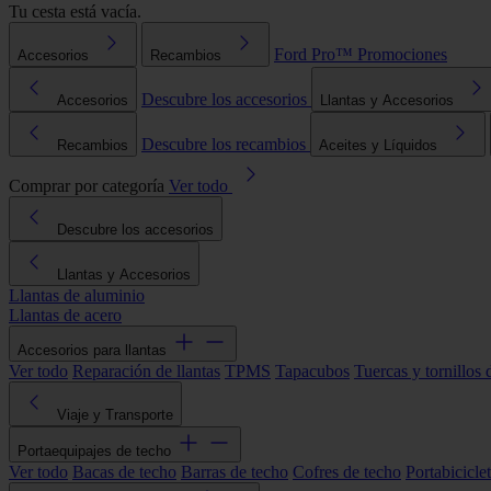
Tu cesta está vacía.
Ford Pro™
Promociones
Accesorios
Recambios
Descubre los accesorios
Accesorios
Llantas y Accesorios
Descubre los recambios
Recambios
Aceites y Líquidos
Comprar por categoría
Ver todo
Descubre los accesorios
Llantas y Accesorios
Llantas de aluminio
Llantas de acero
Accesorios para llantas
Ver todo
Reparación de llantas
TPMS
Tapacubos
Tuercas y tornillos 
Viaje y Transporte
Portaequipajes de techo
Ver todo
Bacas de techo
Barras de techo
Cofres de techo
Portabicicle