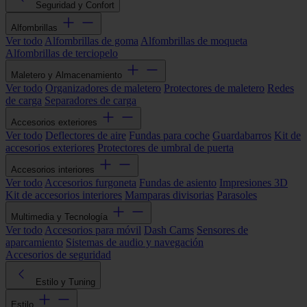
Seguridad y Confort
Alfombrillas
Ver todo
Alfombrillas de goma
Alfombrillas de moqueta
Alfombrillas de terciopelo
Maletero y Almacenamiento
Ver todo
Organizadores de maletero
Protectores de maletero
Redes
de carga
Separadores de carga
Accesorios exteriores
Ver todo
Deflectores de aire
Fundas para coche
Guardabarros
Kit de
accesorios exteriores
Protectores de umbral de puerta
Accesorios interiores
Ver todo
Accesorios furgoneta
Fundas de asiento
Impresiones 3D
Kit de accesorios interiores
Mamparas divisorias
Parasoles
Multimedia y Tecnología
Ver todo
Accesorios para móvil
Dash Cams
Sensores de
aparcamiento
Sistemas de audio y navegación
Accesorios de seguridad
Estilo y Tuning
Estilo