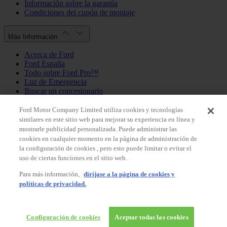
Información sobre la garantía
Condiciones del cupón de montaje
Más Información
Acerca de Ford
Ford España
Todo sobre Ford Pro™
Luz de Emergencia
Buscar un concesionario
Política de cookies
Política de privacidad
Ford Motor Company Limited utiliza cookies y tecnologías
similares en este sitio web para mejorar su experiencia en línea y
mostrarle publicidad personalizada. Puede administrar las
Mi Cuenta
cookies en cualquier momento en la página de administración de
la configuración de cookies , pero esto puede limitar o evitar el
Iniciar sesión / Registrarse
uso de ciertas funciones en el sitio web.
Mis pedidos
Para más información,
diríjase a la página de cookies y
País
políticas de privacidad.
Facebook
X
Instagram
Youtube
LinkedIn
© 2026 Ford España, S.L.
Ford Shop España
Configuración de cookies
Aceptar todas las cookies