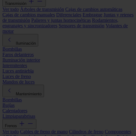
Transmisión
Ver todo
Árboles de transmisión
Cajas de cambios automáticas
Cajas de cambios manuales
Diferenciales
Embrague
Juntas y retenes
de transmisión
Palieres y juntas homocinéticas
Rodamientos,
engranajes y sincronizadores
Sensores de transmisión
Volantes de
motor
Iluminación
Bombillas
Faros delanteros
Iluminación interior
Intermitentes
Luces antiniebla
Luces de freno
Mandos de luces
Mantenimiento
Bombillas
Bujías
Calentadores
Limpiaparabrisas
Frenos
Ver todo
Cables de freno de mano
Cilindros de freno
Componentes