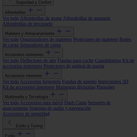
Seguridad y Confort
Alfombrillas
Ver todo
Alfombrillas de goma
Alfombrillas de moqueta
Alfombrillas de terciopelo
Maletero y Almacenamiento
Ver todo
Organizadores de maletero
Protectores de maletero
Redes
de carga
Separadores de carga
Accesorios exteriores
Ver todo
Deflectores de aire
Fundas para coche
Guardabarros
Kit de
accesorios exteriores
Protectores de umbral de puerta
Accesorios interiores
Ver todo
Accesorios furgoneta
Fundas de asiento
Impresiones 3D
Kit de accesorios interiores
Mamparas divisorias
Parasoles
Multimedia y Tecnología
Ver todo
Accesorios para móvil
Dash Cams
Sensores de
aparcamiento
Sistemas de audio y navegación
Accesorios de seguridad
Estilo y Tuning
Estilo