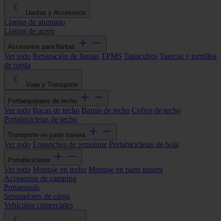
Llantas y Accesorios
Llantas de aluminio
Llantas de acero
Accesorios para llantas
Ver todo
Reparación de llantas
TPMS
Tapacubos
Tuercas y tornillos
de rueda
Viaje y Transporte
Portaequipajes de techo
Ver todo
Bacas de techo
Barras de techo
Cofres de techo
Portabicicletas de techo
Transporte en parte trasera
Ver todo
Enganches de remolque
Portabicicletas de bola
Portabicicletas
Ver todo
Montaje en techo
Montaje en parte trasera
Accesorios de camping
Portaesquís
Separadores de carga
Vehículos comerciales