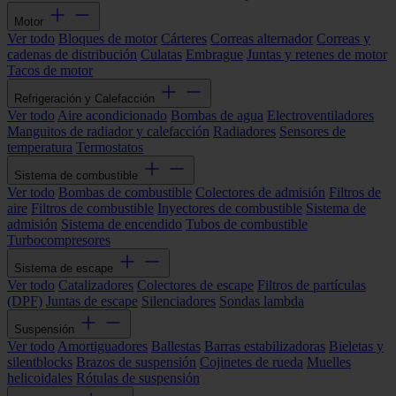
Motor
Ver todo
Bloques de motor
Cárteres
Correas alternador
Correas y
cadenas de distribución
Culatas
Embrague
Juntas y retenes de motor
Tacos de motor
Refrigeración y Calefacción
Ver todo
Aire acondicionado
Bombas de agua
Electroventiladores
Manguitos de radiador y calefacción
Radiadores
Sensores de
temperatura
Termostatos
Sistema de combustible
Ver todo
Bombas de combustible
Colectores de admisión
Filtros de
aire
Filtros de combustible
Inyectores de combustible
Sistema de
admisión
Sistema de encendido
Tubos de combustible
Turbocompresores
Sistema de escape
Ver todo
Catalizadores
Colectores de escape
Filtros de partículas
(DPF)
Juntas de escape
Silenciadores
Sondas lambda
Suspensión
Ver todo
Amortiguadores
Ballestas
Barras estabilizadoras
Bieletas y
silentblocks
Brazos de suspensión
Cojinetes de rueda
Muelles
helicoidales
Rótulas de suspensión