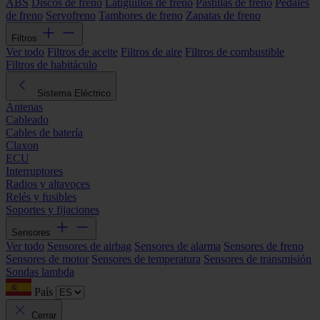
ABS
Discos de freno
Latiguillos de freno
Pastillas de freno
Pedales
de freno
Servofreno
Tambores de freno
Zapatas de freno
Filtros
Ver todo
Filtros de aceite
Filtros de aire
Filtros de combustible
Filtros de habitáculo
Sistema Eléctrico
Antenas
Cableado
Cables de batería
Claxon
ECU
Interruptores
Radios y altavoces
Relés y fusibles
Soportes y fijaciones
Sensores
Ver todo
Sensores de airbag
Sensores de alarma
Sensores de freno
Sensores de motor
Sensores de temperatura
Sensores de transmisión
Sondas lambda
País
Cerrar