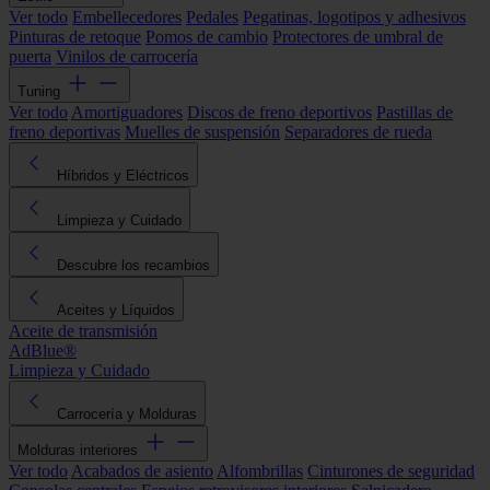
Ver todo
Embellecedores
Pedales
Pegatinas, logotipos y adhesivos
Pinturas de retoque
Pomos de cambio
Protectores de umbral de
puerta
Vinilos de carrocería
Tuning
Ver todo
Amortiguadores
Discos de freno deportivos
Pastillas de
freno deportivas
Muelles de suspensión
Separadores de rueda
Híbridos y Eléctricos
Limpieza y Cuidado
Descubre los recambios
Aceites y Líquidos
Aceite de transmisión
AdBlue®
Limpieza y Cuidado
Carrocería y Molduras
Molduras interiores
Ver todo
Acabados de asiento
Alfombrillas
Cinturones de seguridad