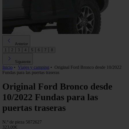
Anterior
1
2
3
4
5
6
7
8
Siguiente
Inicio
•
Viajes y camping
•
Original Ford Bronco desde 10/2022
Fundas para las puertas traseras
Original Ford Bronco desde
10/2022 Fundas para las
puertas traseras
N.º de pieza
5872627
323,00€