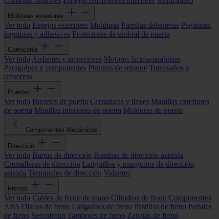
Consolas centrales
Espejos retrovisores interiores
Salpicadero
Molduras exteriores
Ver todo
Espejos exteriores
Molduras
Parrillas delanteras
Pegatinas,
logotipos y adhesivos
Protectores de umbral de puerta
Carrocería
Ver todo
Aislantes y protectores
Motores limpiaparabrisas
Paragolpes y componentes
Pinturas de retoque
Travesaños y
refuerzos
Puertas
Ver todo
Burletes de puerta
Cerraduras y llaves
Manillas exteriores
de puerta
Manillas interiores de puerta
Molduras de puerta
Componentes Mecánicos
Dirección
Ver todo
Barras de dirección
Bombas de dirección asistida
Cremalleras de dirección
Latiguillos y manguitos de dirección
asistida
Terminales de dirección
Volantes
Frenos
Ver todo
Cables de freno de mano
Cilindros de freno
Componentes
ABS
Discos de freno
Latiguillos de freno
Pastillas de freno
Pedales
de freno
Servofreno
Tambores de freno
Zapatas de freno