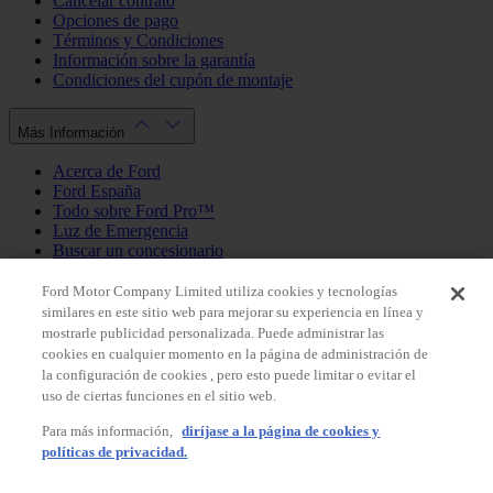
Cancelar contrato
Opciones de pago
Términos y Condiciones
Información sobre la garantía
Condiciones del cupón de montaje
Más Información
Acerca de Ford
Ford España
Todo sobre Ford Pro™
Luz de Emergencia
Buscar un concesionario
Política de cookies
Política de privacidad
Ford Motor Company Limited utiliza cookies y tecnologías
similares en este sitio web para mejorar su experiencia en línea y
mostrarle publicidad personalizada. Puede administrar las
Mi Cuenta
cookies en cualquier momento en la página de administración de
la configuración de cookies , pero esto puede limitar o evitar el
Iniciar sesión / Registrarse
uso de ciertas funciones en el sitio web.
Mis pedidos
Para más información,
diríjase a la página de cookies y
País
políticas de privacidad.
Facebook
X
Instagram
Youtube
LinkedIn