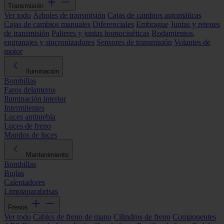
Transmisión
Ver todo
Árboles de transmisión
Cajas de cambios automáticas
Cajas de cambios manuales
Diferenciales
Embrague
Juntas y retenes
de transmisión
Palieres y juntas homocinéticas
Rodamientos,
engranajes y sincronizadores
Sensores de transmisión
Volantes de
motor
Iluminación
Bombillas
Faros delanteros
Iluminación interior
Intermitentes
Luces antiniebla
Luces de freno
Mandos de luces
Mantenimiento
Bombillas
Bujías
Calentadores
Limpiaparabrisas
Frenos
Ver todo
Cables de freno de mano
Cilindros de freno
Componentes