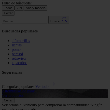
Filtro de búsqueda:
Todos
VIN
Año y modelo
Cerrar
Buscar
Búsquedas populares
alfombrillas
llantas
pomo
parasol
retrovisor
tapacubos
Sugerencias
Categorías populares
Ver todo
Alfombrillas de goma
G
Ver productos
V
Cerrar
Selecciona tu vehículo para comprobar la compatibilidad:
Ningún
vehículo seleccionado