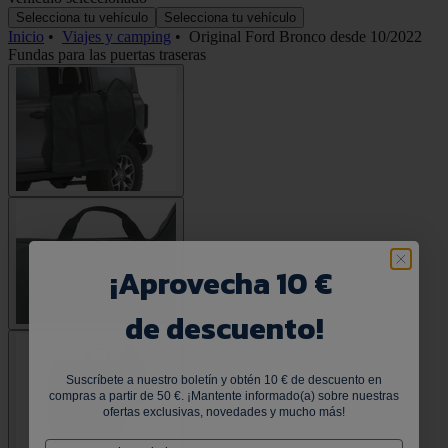
Selecciona tu vehículo
Selecciona tu vehículo
Inicio
•
Viajes y camping
•
Original Ford Bronco desde 10/2022
Fundas para las puertas traseras
¡
Aprovecha 10 €
de descuento!
Suscríbete a nuestro boletín y obtén 10 € de descuento en
compras a partir de 50 €. ¡Mantente informado(a) sobre nuestras
ofertas exclusivas, novedades y mucho más!