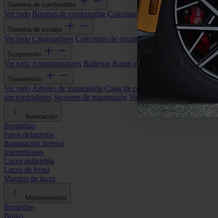
Sistema de combustible
Ver todo
Bombas de combustible
Colectores de admisión
Filtros de ai
Sistema de escape
Ver todo
Catalizadores
Colectores de escape
Filtros de partículas (DP
Suspensión
Ver todo
Amortiguadores
Ballestas
Barras estabilizadoras
Bieletas y s
Transmisión
Ver todo
Árboles de transmisión
Cajas de cambios automáticas
Cajas
sincronizadores
Sensores de transmisión
Volantes de motor
Iluminación
Bombillas
Faros delanteros
Iluminación interior
Intermitentes
Luces antiniebla
Luces de freno
Mandos de luces
Mantenimiento
Bombillas
Bujías