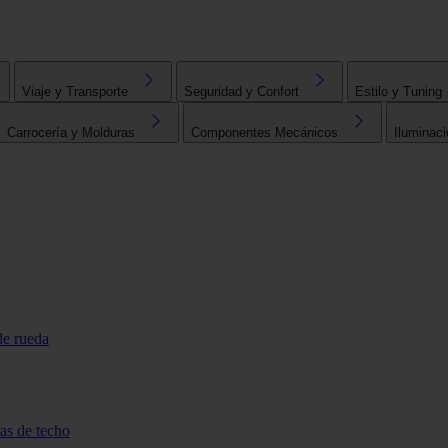
Viaje y Transporte
Seguridad y Confort
Estilo y Tuning
Carrocería y Molduras
Componentes Mecánicos
Iluminaci
de rueda
tas de techo