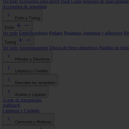
Ver todo
Accesorios para móvil
Dash Cams
Sensores de aparcamient
Accesorios de seguridad
Estilo y Tuning
Estilo
Ver todo
Embellecedores
Pedales
Pegatinas, logotipos y adhesivos
Pi
Tuning
Ver todo
Amortiguadores
Discos de freno deportivos
Pastillas de fren
Híbridos y Eléctricos
Limpieza y Cuidado
Descubre los recambios
Aceites y Líquidos
Aceite de transmisión
AdBlue®
Limpieza y Cuidado
Carrocería y Molduras