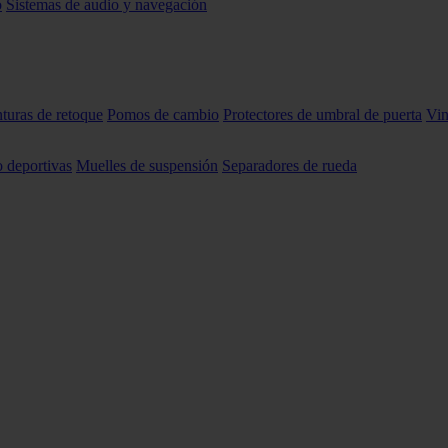
o
Sistemas de audio y navegación
nturas de retoque
Pomos de cambio
Protectores de umbral de puerta
Vin
o deportivas
Muelles de suspensión
Separadores de rueda