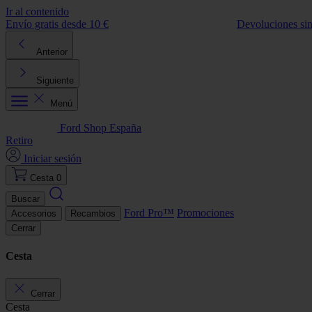
Ir al contenido
Envío gratis desde 10 €
Devoluciones si
Anterior
Siguiente
Menú
Ford Shop España
Retiro
Iniciar sesión
Cesta
0
Buscar
Ford Pro™
Promociones
Accesorios
Recambios
Cerrar
Cesta
Cerrar
Cesta