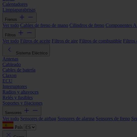
Calentadores
Limpiaparabrisas
Frenos
Ver todo
Cables de freno de mano
Cilindros de freno
Componentes 
Filtros
Ver todo
Filtros de aceite
Filtros de aire
Filtros de combustible
Filtros
Sistema Eléctrico
Antenas
Cableado
Cables de batería
Claxon
ECU
Interruptores
Radios y altavoces
Relés y fusibles
Soportes y fijaciones
Sensores
Ver todo
Sensores de airbag
Sensores de alarma
Sensores de freno
Se
País