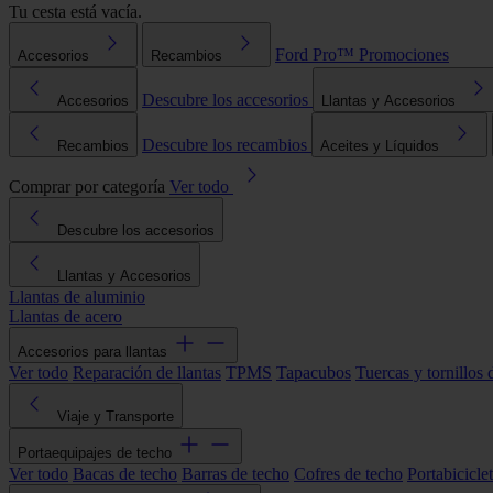
Tu cesta está vacía.
Ford Pro™
Promociones
Accesorios
Recambios
Descubre los accesorios
Accesorios
Llantas y Accesorios
Descubre los recambios
Recambios
Aceites y Líquidos
Comprar por categoría
Ver todo
Descubre los accesorios
Llantas y Accesorios
Llantas de aluminio
Llantas de acero
Accesorios para llantas
Ver todo
Reparación de llantas
TPMS
Tapacubos
Tuercas y tornillos 
Viaje y Transporte
Portaequipajes de techo
Ver todo
Bacas de techo
Barras de techo
Cofres de techo
Portabicicle