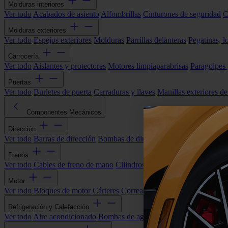
Molduras interiores
Ver todo
Acabados de asiento
Alfombrillas
Cinturones de seguridad
C
Molduras exteriores
Ver todo
Espejos exteriores
Molduras
Parrillas delanteras
Pegatinas, l
Carrocería
Ver todo
Aislantes y protectores
Motores limpiaparabrisas
Paragolpes
Puertas
Ver todo
Burletes de puerta
Cerraduras y llaves
Manillas exteriores de
Componentes Mecánicos
Dirección
Ver todo
Barras de dirección
Bombas de dirección asistida
Cremallera
Frenos
Ver todo
Cables de freno de mano
Cilindros de freno
Componentes 
Motor
Ver todo
Bloques de motor
Cárteres
Correas alternador
Correas y cade
Refrigeración y Calefacción
Ver todo
Aire acondicionado
Bombas de agua
Electroventiladores
Man