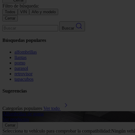
Cerrar
Filtro de búsqueda:
Todos
VIN
Año y modelo
Cerrar
Buscar
Búsquedas populares
alfombrillas
llantas
pomo
parasol
retrovisor
tapacubos
Sugerencias
Categorías populares
Ver todo
Alfombrillas de goma
Ver productos
Cerrar
Selecciona tu vehículo para comprobar la compatibilidad:
Ningún vehí