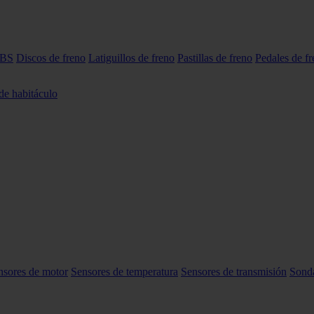
ABS
Discos de freno
Latiguillos de freno
Pastillas de freno
Pedales de f
 de habitáculo
nsores de motor
Sensores de temperatura
Sensores de transmisión
Sond