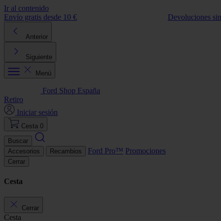
Ir al contenido
Envío gratis desde 10 €
Devoluciones si
Anterior
Siguiente
Menú
Ford Shop España
Retiro
Iniciar sesión
Cesta
0
Buscar
Ford Pro™
Promociones
Accesorios
Recambios
Cerrar
Cesta
Cerrar
Cesta