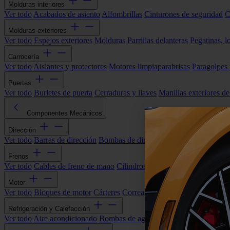
Molduras interiores
Ver todo
Acabados de asiento
Alfombrillas
Cinturones de seguridad
C
Molduras exteriores
Ver todo
Espejos exteriores
Molduras
Parrillas delanteras
Pegatinas, l
Carrocería
Ver todo
Aislantes y protectores
Motores limpiaparabrisas
Paragolpes
Puertas
Ver todo
Burletes de puerta
Cerraduras y llaves
Manillas exteriores de
Componentes Mecánicos
Dirección
Ver todo
Barras de dirección
Bombas de dirección asistida
Cremallera
Frenos
Ver todo
Cables de freno de mano
Cilindros de freno
Componentes 
Motor
Ver todo
Bloques de motor
Cárteres
Correas alternador
Correas y cade
Refrigeración y Calefacción
Ver todo
Aire acondicionado
Bombas de agua
Electroventiladores
Man