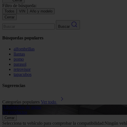
Cerrar
Filtro de búsqueda:
Todos
VIN
Año y modelo
Cerrar
Buscar
Búsquedas populares
alfombrillas
llantas
pomo
parasol
retrovisor
tapacubos
Sugerencias
Categorías populares
Ver todo
Alfombrillas de goma
Ver productos
Cerrar
Selecciona tu vehículo para comprobar la compatibilidad:
Ningún vehí