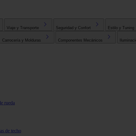
Viaje y Transporte
Seguridad y Confort
Estilo y Tuning
Carrocería y Molduras
Componentes Mecánicos
Iluminaci
de rueda
tas de techo