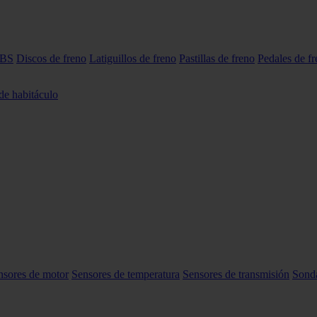
ABS
Discos de freno
Latiguillos de freno
Pastillas de freno
Pedales de f
 de habitáculo
nsores de motor
Sensores de temperatura
Sensores de transmisión
Sond