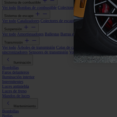
Sistema de combustible
Ver todo
Bombas de combustible
Colectores de admisión
Filtros de ai
Sistema de escape
Ver todo
Catalizadores
Colectores de escape
Filtros de partículas (DP
Suspensión
Ver todo
Amortiguadores
Ballestas
Barras estabilizadoras
Bieletas y s
Transmisión
Ver todo
Árboles de transmisión
Cajas de cambios automáticas
Cajas
sincronizadores
Sensores de transmisión
Volantes de motor
Iluminación
Bombillas
Faros delanteros
Iluminación interior
Intermitentes
Luces antiniebla
Luces de freno
Mandos de luces
Mantenimiento
Bombillas
Bujías