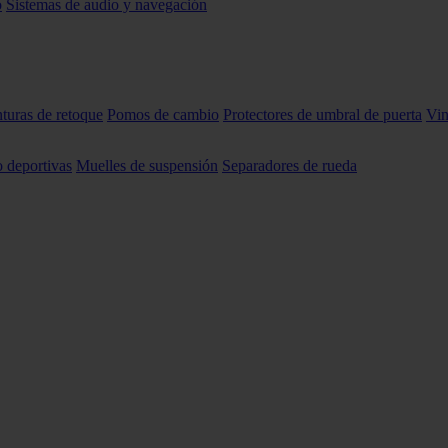
o
Sistemas de audio y navegación
nturas de retoque
Pomos de cambio
Protectores de umbral de puerta
Vin
o deportivas
Muelles de suspensión
Separadores de rueda