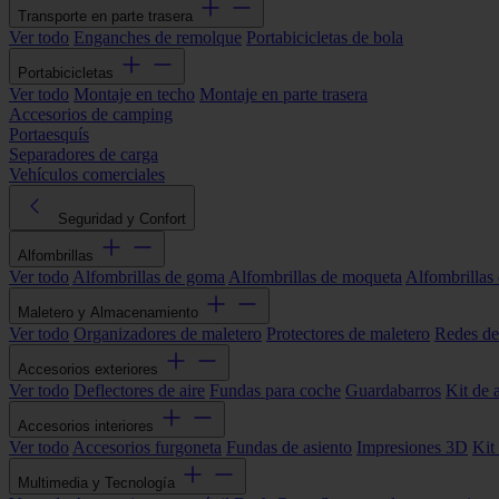
Transporte en parte trasera
Ver todo
Enganches de remolque
Portabicicletas de bola
Portabicicletas
Ver todo
Montaje en techo
Montaje en parte trasera
Accesorios de camping
Portaesquís
Separadores de carga
Vehículos comerciales
Seguridad y Confort
Alfombrillas
Ver todo
Alfombrillas de goma
Alfombrillas de moqueta
Alfombrillas 
Maletero y Almacenamiento
Ver todo
Organizadores de maletero
Protectores de maletero
Redes de
Accesorios exteriores
Ver todo
Deflectores de aire
Fundas para coche
Guardabarros
Kit de 
Accesorios interiores
Ver todo
Accesorios furgoneta
Fundas de asiento
Impresiones 3D
Kit
Multimedia y Tecnología