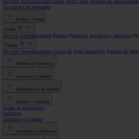
Ver todo
Accesorios para móvil
Dash Cams
Sensores de aparcamient
Accesorios de seguridad
Estilo y Tuning
Estilo
Ver todo
Embellecedores
Pedales
Pegatinas, logotipos y adhesivos
Pi
Tuning
Ver todo
Amortiguadores
Discos de freno deportivos
Pastillas de fren
Híbridos y Eléctricos
Limpieza y Cuidado
Descubre los recambios
Aceites y Líquidos
Aceite de transmisión
AdBlue®
Limpieza y Cuidado
Carrocería y Molduras