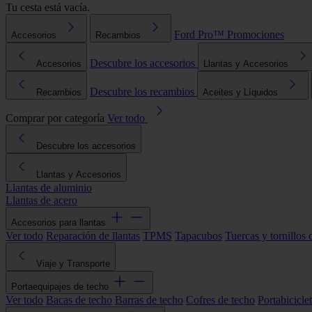
Tu cesta está vacía.
Ford Pro™
Promociones
Accesorios
Recambios
Descubre los accesorios
Accesorios
Llantas y Accesorios
Descubre los recambios
Recambios
Aceites y Líquidos
Comprar por categoría
Ver todo
Descubre los accesorios
Llantas y Accesorios
Llantas de aluminio
Llantas de acero
Accesorios para llantas
Ver todo
Reparación de llantas
TPMS
Tapacubos
Tuercas y tornillos 
Viaje y Transporte
Portaequipajes de techo
Ver todo
Bacas de techo
Barras de techo
Cofres de techo
Portabicicle