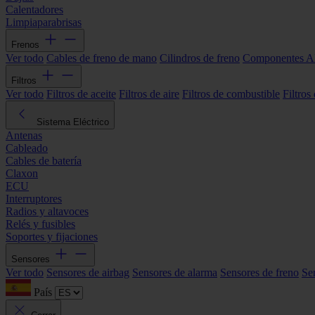
Calentadores
Limpiaparabrisas
Frenos
Ver todo
Cables de freno de mano
Cilindros de freno
Componentes 
Filtros
Ver todo
Filtros de aceite
Filtros de aire
Filtros de combustible
Filtros
Sistema Eléctrico
Antenas
Cableado
Cables de batería
Claxon
ECU
Interruptores
Radios y altavoces
Relés y fusibles
Soportes y fijaciones
Sensores
Ver todo
Sensores de airbag
Sensores de alarma
Sensores de freno
Se
País