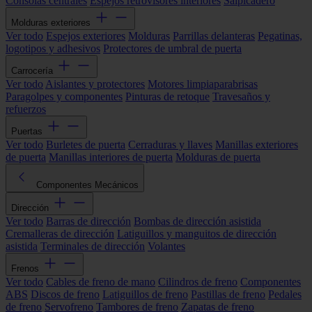
Consolas centrales
Espejos retrovisores interiores
Salpicadero
Molduras exteriores
Ver todo
Espejos exteriores
Molduras
Parrillas delanteras
Pegatinas,
logotipos y adhesivos
Protectores de umbral de puerta
Carrocería
Ver todo
Aislantes y protectores
Motores limpiaparabrisas
Paragolpes y componentes
Pinturas de retoque
Travesaños y
refuerzos
Puertas
Ver todo
Burletes de puerta
Cerraduras y llaves
Manillas exteriores
de puerta
Manillas interiores de puerta
Molduras de puerta
Componentes Mecánicos
Dirección
Ver todo
Barras de dirección
Bombas de dirección asistida
Cremalleras de dirección
Latiguillos y manguitos de dirección
asistida
Terminales de dirección
Volantes
Frenos
Ver todo
Cables de freno de mano
Cilindros de freno
Componentes
ABS
Discos de freno
Latiguillos de freno
Pastillas de freno
Pedales
de freno
Servofreno
Tambores de freno
Zapatas de freno