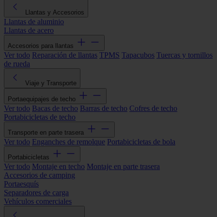
Llantas y Accesorios
Llantas de aluminio
Llantas de acero
Accesorios para llantas
Ver todo
Reparación de llantas
TPMS
Tapacubos
Tuercas y tornillos
de rueda
Viaje y Transporte
Portaequipajes de techo
Ver todo
Bacas de techo
Barras de techo
Cofres de techo
Portabicicletas de techo
Transporte en parte trasera
Ver todo
Enganches de remolque
Portabicicletas de bola
Portabicicletas
Ver todo
Montaje en techo
Montaje en parte trasera
Accesorios de camping
Portaesquís
Separadores de carga
Vehículos comerciales