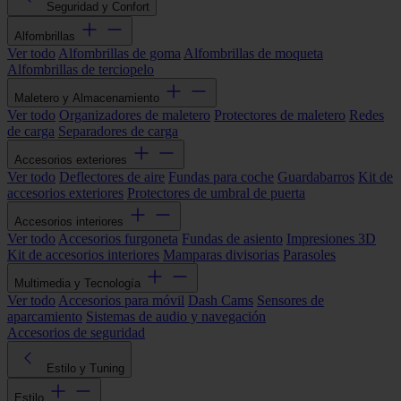
Seguridad y Confort
Alfombrillas
Ver todo
Alfombrillas de goma
Alfombrillas de moqueta
Alfombrillas de terciopelo
Maletero y Almacenamiento
Ver todo
Organizadores de maletero
Protectores de maletero
Redes
de carga
Separadores de carga
Accesorios exteriores
Ver todo
Deflectores de aire
Fundas para coche
Guardabarros
Kit de
accesorios exteriores
Protectores de umbral de puerta
Accesorios interiores
Ver todo
Accesorios furgoneta
Fundas de asiento
Impresiones 3D
Kit de accesorios interiores
Mamparas divisorias
Parasoles
Multimedia y Tecnología
Ver todo
Accesorios para móvil
Dash Cams
Sensores de
aparcamiento
Sistemas de audio y navegación
Accesorios de seguridad
Estilo y Tuning
Estilo