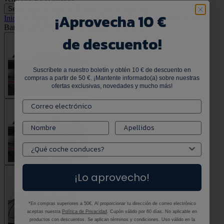
Selecciona tu vehículo
Selecciona tu vehículo
¡
Aprovecha 10 €
Inicio
•
Viaje y Transporte
•
Original Ford Edge desde 01/2016
Barras transversales portaequipajes para techo
de descuento!
Suscríbete a nuestro boletín y obtén 10 € de descuento en
compras a partir de 50 €. ¡Mantente informado(a) sobre nuestras
ofertas exclusivas, novedades y mucho más!
¡Lo aprovecho!
*En compras superiores a 50€. Al proporcionar tu dirección de correo electrónico
aceptas nuestra
Política de Privacidad
. Cupón válido por 60 días. No aplicable en
productos con descuentos. Se aplican términos y condiciones. Uso válido en la