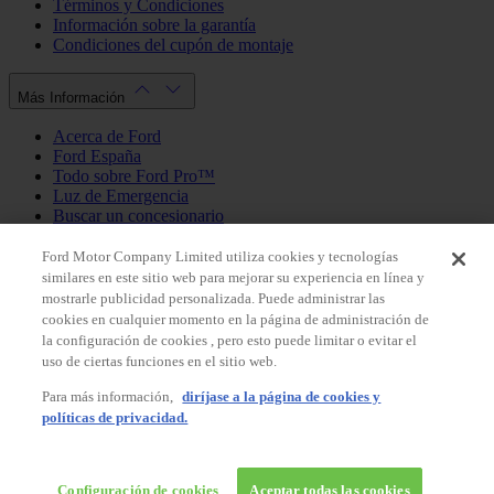
Términos y Condiciones
Información sobre la garantía
Condiciones del cupón de montaje
Más Información
Acerca de Ford
Ford España
Todo sobre Ford Pro™
Luz de Emergencia
Buscar un concesionario
Política de cookies
Política de privacidad
Ford Motor Company Limited utiliza cookies y tecnologías
similares en este sitio web para mejorar su experiencia en línea y
mostrarle publicidad personalizada. Puede administrar las
Mi Cuenta
cookies en cualquier momento en la página de administración de
la configuración de cookies , pero esto puede limitar o evitar el
Iniciar sesión / Registrarse
uso de ciertas funciones en el sitio web.
Mis pedidos
Para más información,
diríjase a la página de cookies y
País
políticas de privacidad.
Facebook
X
Instagram
Youtube
LinkedIn
© 2026 Ford España, S.L.
Ford Shop España
Configuración de cookies
Aceptar todas las cookies