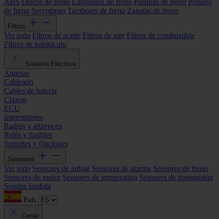
ABS
Discos de freno
Latiguillos de freno
Pastillas de freno
Pedales
de freno
Servofreno
Tambores de freno
Zapatas de freno
Filtros
Ver todo
Filtros de aceite
Filtros de aire
Filtros de combustible
Filtros de habitáculo
Sistema Eléctrico
Antenas
Cableado
Cables de batería
Claxon
ECU
Interruptores
Radios y altavoces
Relés y fusibles
Soportes y fijaciones
Sensores
Ver todo
Sensores de airbag
Sensores de alarma
Sensores de freno
Sensores de motor
Sensores de temperatura
Sensores de transmisión
Sondas lambda
País
Cerrar