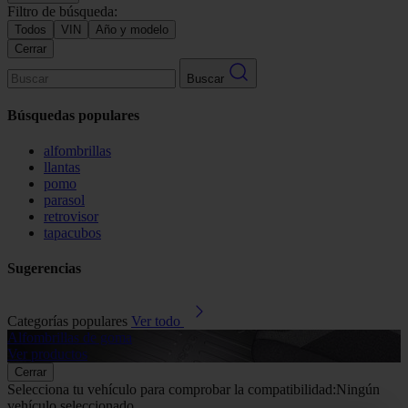
Filtro de búsqueda:
Todos
VIN
Año y modelo
Cerrar
Buscar
Búsquedas populares
alfombrillas
llantas
pomo
parasol
retrovisor
tapacubos
Sugerencias
Categorías populares
Ver todo
Alfombrillas de goma
G
Ver productos
V
Cerrar
Selecciona tu vehículo para comprobar la compatibilidad:
Ningún
vehículo seleccionado