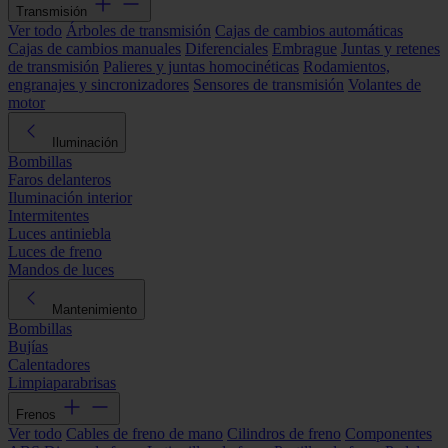
Transmisión
Ver todo
Árboles de transmisión
Cajas de cambios automáticas
Cajas de cambios manuales
Diferenciales
Embrague
Juntas y retenes
de transmisión
Palieres y juntas homocinéticas
Rodamientos,
engranajes y sincronizadores
Sensores de transmisión
Volantes de
motor
Iluminación
Bombillas
Faros delanteros
Iluminación interior
Intermitentes
Luces antiniebla
Luces de freno
Mandos de luces
Mantenimiento
Bombillas
Bujías
Calentadores
Limpiaparabrisas
Frenos
Ver todo
Cables de freno de mano
Cilindros de freno
Componentes