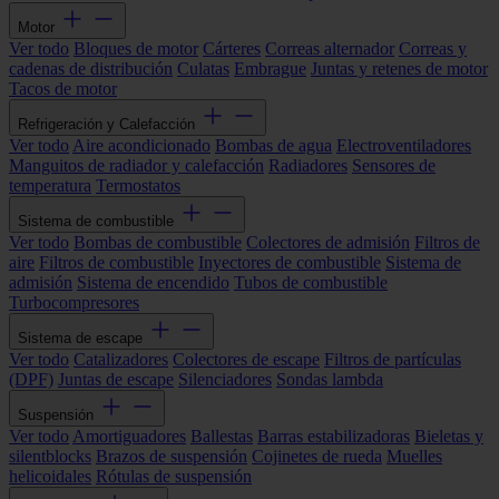
Motor
Ver todo
Bloques de motor
Cárteres
Correas alternador
Correas y
cadenas de distribución
Culatas
Embrague
Juntas y retenes de motor
Tacos de motor
Refrigeración y Calefacción
Ver todo
Aire acondicionado
Bombas de agua
Electroventiladores
Manguitos de radiador y calefacción
Radiadores
Sensores de
temperatura
Termostatos
Sistema de combustible
Ver todo
Bombas de combustible
Colectores de admisión
Filtros de
aire
Filtros de combustible
Inyectores de combustible
Sistema de
admisión
Sistema de encendido
Tubos de combustible
Turbocompresores
Sistema de escape
Ver todo
Catalizadores
Colectores de escape
Filtros de partículas
(DPF)
Juntas de escape
Silenciadores
Sondas lambda
Suspensión
Ver todo
Amortiguadores
Ballestas
Barras estabilizadoras
Bieletas y
silentblocks
Brazos de suspensión
Cojinetes de rueda
Muelles
helicoidales
Rótulas de suspensión