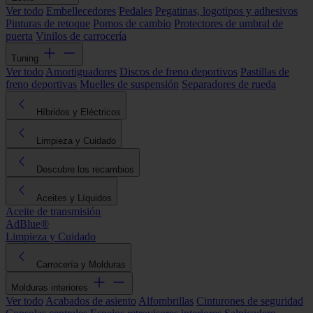
Ver todo
Embellecedores
Pedales
Pegatinas, logotipos y adhesivos
Pinturas de retoque
Pomos de cambio
Protectores de umbral de
puerta
Vinilos de carrocería
Tuning
Ver todo
Amortiguadores
Discos de freno deportivos
Pastillas de
freno deportivas
Muelles de suspensión
Separadores de rueda
Híbridos y Eléctricos
Limpieza y Cuidado
Descubre los recambios
Aceites y Líquidos
Aceite de transmisión
AdBlue®
Limpieza y Cuidado
Carrocería y Molduras
Molduras interiores
Ver todo
Acabados de asiento
Alfombrillas
Cinturones de seguridad