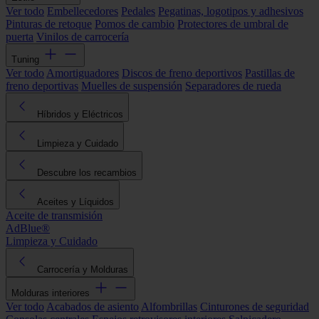
Ver todo
Embellecedores
Pedales
Pegatinas, logotipos y adhesivos
Pinturas de retoque
Pomos de cambio
Protectores de umbral de
puerta
Vinilos de carrocería
Tuning
Ver todo
Amortiguadores
Discos de freno deportivos
Pastillas de
freno deportivas
Muelles de suspensión
Separadores de rueda
Híbridos y Eléctricos
Limpieza y Cuidado
Descubre los recambios
Aceites y Líquidos
Aceite de transmisión
AdBlue®
Limpieza y Cuidado
Carrocería y Molduras
Molduras interiores
Ver todo
Acabados de asiento
Alfombrillas
Cinturones de seguridad