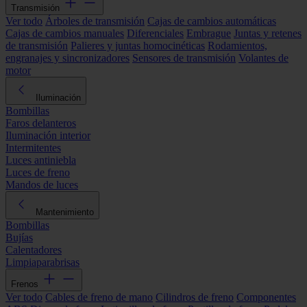
Transmisión
Ver todo
Árboles de transmisión
Cajas de cambios automáticas
Cajas de cambios manuales
Diferenciales
Embrague
Juntas y retenes
de transmisión
Palieres y juntas homocinéticas
Rodamientos,
engranajes y sincronizadores
Sensores de transmisión
Volantes de
motor
Iluminación
Bombillas
Faros delanteros
Iluminación interior
Intermitentes
Luces antiniebla
Luces de freno
Mandos de luces
Mantenimiento
Bombillas
Bujías
Calentadores
Limpiaparabrisas
Frenos
Ver todo
Cables de freno de mano
Cilindros de freno
Componentes