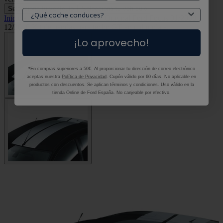
Selecciona tu vehículo
Selecciona tu vehículo
Inicio
•
Vinilos de carrocería
•
Original Ford Focus 01/2008-
12/2010 Kit de bandas para techo GT en color plata.
¡Lo aprovecho!
*En compras superiores a 50€. Al proporcionar tu dirección de correo electrónico
aceptas nuestra
Política de Privacidad
. Cupón válido por 60 días. No aplicable en
productos con descuentos. Se aplican términos y condiciones. Uso válido en la
tienda Online de Ford España. No canjeable por efectivo.