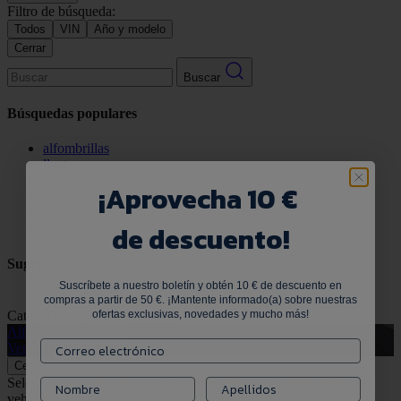
Filtro de búsqueda:
Todos
VIN
Año y modelo
Cerrar
Buscar
Búsquedas populares
alfombrillas
llantas
pomo
¡
Aprovecha 10 €
parasol
retrovisor
de descuento!
tapacubos
Sugerencias
Suscríbete a nuestro boletín y obtén 10 € de descuento en
compras a partir de 50 €. ¡Mantente informado(a) sobre nuestras
Categorías populares
Ver todo
ofertas exclusivas, novedades y mucho más!
Alfombrillas de goma
G
Ver productos
V
Cerrar
Selecciona tu vehículo para comprobar la compatibilidad:
Ningún
vehículo seleccionado