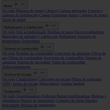
Motor
Ver todo
Bloques de motor
Cárteres
Correas alternador
Correas y
cadenas de distribución
Culatas
Embrague
Juntas y retenes de motor
Tacos de motor
Refrigeración y Calefacción
Ver todo
Aire acondicionado
Bombas de agua
Electroventiladores
Manguitos de radiador y calefacción
Radiadores
Sensores de
temperatura
Termostatos
Sistema de combustible
Ver todo
Bombas de combustible
Colectores de admisión
Filtros de
aire
Filtros de combustible
Inyectores de combustible
Sistema de
admisión
Sistema de encendido
Tubos de combustible
Turbocompresores
Sistema de escape
Ver todo
Catalizadores
Colectores de escape
Filtros de partículas
(DPF)
Juntas de escape
Silenciadores
Sondas lambda
Suspensión
Ver todo
Amortiguadores
Ballestas
Barras estabilizadoras
Bieletas y
silentblocks
Brazos de suspensión
Cojinetes de rueda
Muelles
helicoidales
Rótulas de suspensión