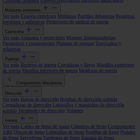
Consolas centrales
Espejos retrovisores interiores
Salpicadero
Molduras exteriores
Ver todo
Espejos exteriores
Molduras
Parrillas delanteras
Pegatinas,
logotipos y adhesivos
Protectores de umbral de puerta
Carrocería
Ver todo
Aislantes y protectores
Motores limpiaparabrisas
Paragolpes y componentes
Pinturas de retoque
Travesaños y
refuerzos
Puertas
Ver todo
Burletes de puerta
Cerraduras y llaves
Manillas exteriores
de puerta
Manillas interiores de puerta
Molduras de puerta
Componentes Mecánicos
Dirección
Ver todo
Barras de dirección
Bombas de dirección asistida
Cremalleras de dirección
Latiguillos y manguitos de dirección
asistida
Terminales de dirección
Volantes
Frenos
Ver todo
Cables de freno de mano
Cilindros de freno
Componentes
ABS
Discos de freno
Latiguillos de freno
Pastillas de freno
Pedales
de freno
Servofreno
Tambores de freno
Zapatas de freno