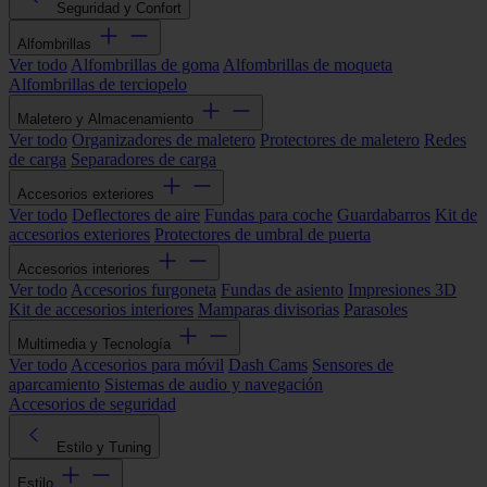
Seguridad y Confort
Alfombrillas
Ver todo
Alfombrillas de goma
Alfombrillas de moqueta
Alfombrillas de terciopelo
Maletero y Almacenamiento
Ver todo
Organizadores de maletero
Protectores de maletero
Redes
de carga
Separadores de carga
Accesorios exteriores
Ver todo
Deflectores de aire
Fundas para coche
Guardabarros
Kit de
accesorios exteriores
Protectores de umbral de puerta
Accesorios interiores
Ver todo
Accesorios furgoneta
Fundas de asiento
Impresiones 3D
Kit de accesorios interiores
Mamparas divisorias
Parasoles
Multimedia y Tecnología
Ver todo
Accesorios para móvil
Dash Cams
Sensores de
aparcamiento
Sistemas de audio y navegación
Accesorios de seguridad
Estilo y Tuning
Estilo