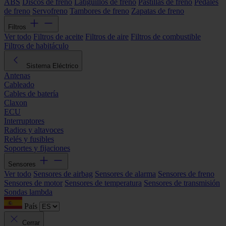
ABS
Discos de freno
Latiguillos de freno
Pastillas de freno
Pedales
de freno
Servofreno
Tambores de freno
Zapatas de freno
Filtros
Ver todo
Filtros de aceite
Filtros de aire
Filtros de combustible
Filtros de habitáculo
Sistema Eléctrico
Antenas
Cableado
Cables de batería
Claxon
ECU
Interruptores
Radios y altavoces
Relés y fusibles
Soportes y fijaciones
Sensores
Ver todo
Sensores de airbag
Sensores de alarma
Sensores de freno
Sensores de motor
Sensores de temperatura
Sensores de transmisión
Sondas lambda
País
Cerrar