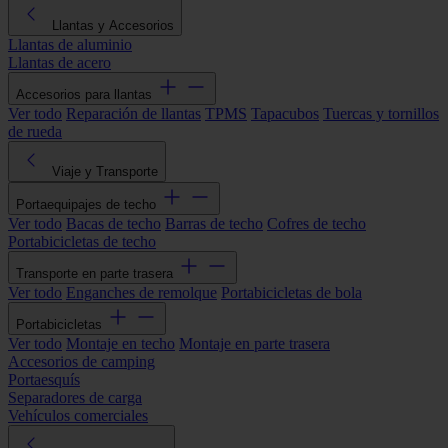
Llantas y Accesorios
Llantas de aluminio
Llantas de acero
Accesorios para llantas
Ver todo
Reparación de llantas
TPMS
Tapacubos
Tuercas y tornillos
de rueda
Viaje y Transporte
Portaequipajes de techo
Ver todo
Bacas de techo
Barras de techo
Cofres de techo
Portabicicletas de techo
Transporte en parte trasera
Ver todo
Enganches de remolque
Portabicicletas de bola
Portabicicletas
Ver todo
Montaje en techo
Montaje en parte trasera
Accesorios de camping
Portaesquís
Separadores de carga
Vehículos comerciales