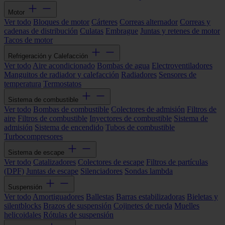
Motor
Ver todo
Bloques de motor
Cárteres
Correas alternador
Correas y
cadenas de distribución
Culatas
Embrague
Juntas y retenes de motor
Tacos de motor
Refrigeración y Calefacción
Ver todo
Aire acondicionado
Bombas de agua
Electroventiladores
Manguitos de radiador y calefacción
Radiadores
Sensores de
temperatura
Termostatos
Sistema de combustible
Ver todo
Bombas de combustible
Colectores de admisión
Filtros de
aire
Filtros de combustible
Inyectores de combustible
Sistema de
admisión
Sistema de encendido
Tubos de combustible
Turbocompresores
Sistema de escape
Ver todo
Catalizadores
Colectores de escape
Filtros de partículas
(DPF)
Juntas de escape
Silenciadores
Sondas lambda
Suspensión
Ver todo
Amortiguadores
Ballestas
Barras estabilizadoras
Bieletas y
silentblocks
Brazos de suspensión
Cojinetes de rueda
Muelles
helicoidales
Rótulas de suspensión