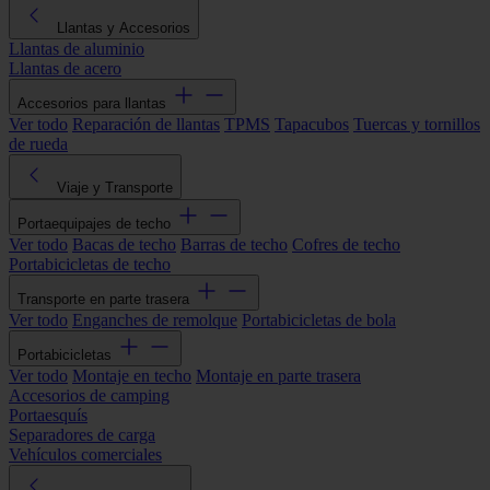
Llantas y Accesorios
Llantas de aluminio
Llantas de acero
Accesorios para llantas
Ver todo
Reparación de llantas
TPMS
Tapacubos
Tuercas y tornillos
de rueda
Viaje y Transporte
Portaequipajes de techo
Ver todo
Bacas de techo
Barras de techo
Cofres de techo
Portabicicletas de techo
Transporte en parte trasera
Ver todo
Enganches de remolque
Portabicicletas de bola
Portabicicletas
Ver todo
Montaje en techo
Montaje en parte trasera
Accesorios de camping
Portaesquís
Separadores de carga
Vehículos comerciales