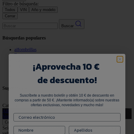
Filtro de búsqueda:
Todos
VIN
Año y modelo
Cerrar
Buscar
Búsquedas populares
alfombrillas
llantas
pomo
¡
Aprovecha 10 €
parasol
retrovisor
de descuento!
tapacubos
Sugerencias
Suscríbete a nuestro boletín y obtén 10 € de descuento en
compras a partir de 50 €. ¡Mantente informado(a) sobre nuestras
Categorías populares
Ver todo
ofertas exclusivas, novedades y mucho más!
Alfombrillas de goma
G
Ver productos
V
Cerrar
Selecciona tu vehículo para comprobar la compatibilidad:
Ningún
vehículo seleccionado