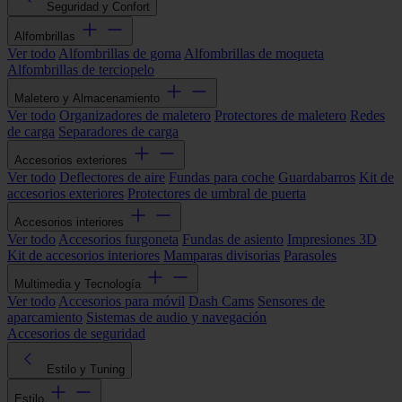
Seguridad y Confort
Alfombrillas
Ver todo
Alfombrillas de goma
Alfombrillas de moqueta
Alfombrillas de terciopelo
Maletero y Almacenamiento
Ver todo
Organizadores de maletero
Protectores de maletero
Redes
de carga
Separadores de carga
Accesorios exteriores
Ver todo
Deflectores de aire
Fundas para coche
Guardabarros
Kit de
accesorios exteriores
Protectores de umbral de puerta
Accesorios interiores
Ver todo
Accesorios furgoneta
Fundas de asiento
Impresiones 3D
Kit de accesorios interiores
Mamparas divisorias
Parasoles
Multimedia y Tecnología
Ver todo
Accesorios para móvil
Dash Cams
Sensores de
aparcamiento
Sistemas de audio y navegación
Accesorios de seguridad
Estilo y Tuning
Estilo