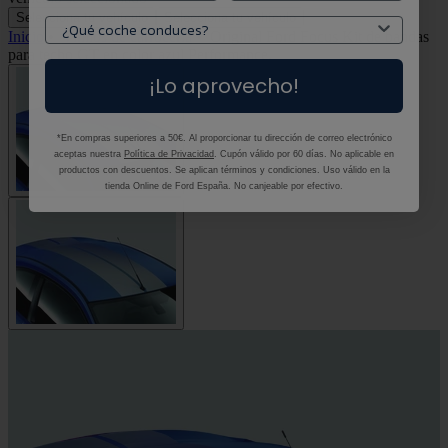
Selecciona tu vehículo
Selecciona tu vehículo
Inicio
•
Vinilos de carrocería
•
Original Ford Focus Kit de bandas
para techo GT en color azul Performance.
¡Lo aprovecho!
*En compras superiores a 50€. Al proporcionar tu dirección de correo electrónico
aceptas nuestra
Política de Privacidad
. Cupón válido por 60 días. No aplicable en
productos con descuentos. Se aplican términos y condiciones. Uso válido en la
tienda Online de Ford España. No canjeable por efectivo.