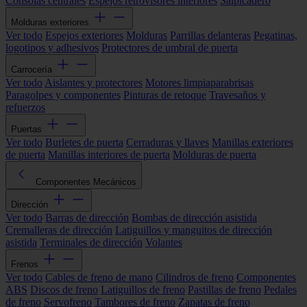
Consolas centrales
Espejos retrovisores interiores
Salpicadero
Molduras exteriores
Ver todo
Espejos exteriores
Molduras
Parrillas delanteras
Pegatinas,
logotipos y adhesivos
Protectores de umbral de puerta
Carrocería
Ver todo
Aislantes y protectores
Motores limpiaparabrisas
Paragolpes y componentes
Pinturas de retoque
Travesaños y
refuerzos
Puertas
Ver todo
Burletes de puerta
Cerraduras y llaves
Manillas exteriores
de puerta
Manillas interiores de puerta
Molduras de puerta
Componentes Mecánicos
Dirección
Ver todo
Barras de dirección
Bombas de dirección asistida
Cremalleras de dirección
Latiguillos y manguitos de dirección
asistida
Terminales de dirección
Volantes
Frenos
Ver todo
Cables de freno de mano
Cilindros de freno
Componentes
ABS
Discos de freno
Latiguillos de freno
Pastillas de freno
Pedales
de freno
Servofreno
Tambores de freno
Zapatas de freno