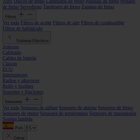
ABS
Discos de freno
Latiguillos de freno
Pastillas de freno
Pedales
de freno
Servofreno
Tambores de freno
Zapatas de freno
Filtros
Ver todo
Filtros de aceite
Filtros de aire
Filtros de combustible
Filtros de habitáculo
Sistema Eléctrico
Antenas
Cableado
Cables de batería
Claxon
ECU
Interruptores
Radios y altavoces
Relés y fusibles
Soportes y fijaciones
Sensores
Ver todo
Sensores de airbag
Sensores de alarma
Sensores de freno
Sensores de motor
Sensores de temperatura
Sensores de transmisión
Sondas lambda
País
Cerrar