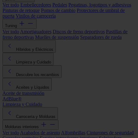
Ver todo
Embellecedores
Pedales
Pegatinas, logotipos y adhesivos
Pinturas de retoque
Pomos de cambio
Protectores de umbral de
puerta
Vinilos de carrocería
Tuning
Ver todo
Amortiguadores
Discos de freno deportivos
Pastillas de
freno deportivas
Muelles de suspensión
Separadores de rueda
Híbridos y Eléctricos
Limpieza y Cuidado
Descubre los recambios
Aceites y Líquidos
Aceite de transmisión
AdBlue®
Limpieza y Cuidado
Carrocería y Molduras
Molduras interiores
Ver todo
Acabados de asiento
Alfombrillas
Cinturones de seguridad