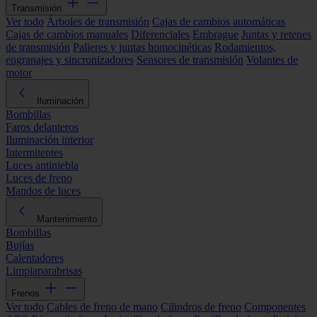
Transmisión
Ver todo
Árboles de transmisión
Cajas de cambios automáticas
Cajas de cambios manuales
Diferenciales
Embrague
Juntas y retenes
de transmisión
Palieres y juntas homocinéticas
Rodamientos,
engranajes y sincronizadores
Sensores de transmisión
Volantes de
motor
Iluminación
Bombillas
Faros delanteros
Iluminación interior
Intermitentes
Luces antiniebla
Luces de freno
Mandos de luces
Mantenimiento
Bombillas
Bujías
Calentadores
Limpiaparabrisas
Frenos
Ver todo
Cables de freno de mano
Cilindros de freno
Componentes