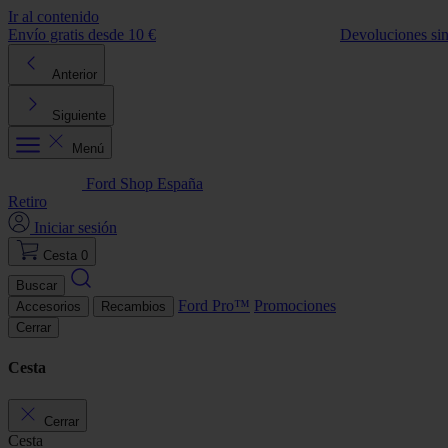
Ir al contenido
Envío gratis desde 10 €
Devoluciones si
Anterior
Siguiente
Menú
Ford Shop España
Retiro
Iniciar sesión
Cesta
0
Buscar
Ford Pro™
Promociones
Accesorios
Recambios
Cerrar
Cesta
Cerrar
Cesta