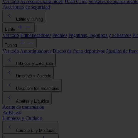
Ver todo
Accesorios para móvil
Dash Cams
Sensores de aparcamient
Accesorios de seguridad
Estilo y Tuning
Estilo
Ver todo
Embellecedores
Pedales
Pegatinas, logotipos y adhesivos
Pi
Tuning
Ver todo
Amortiguadores
Discos de freno deportivos
Pastillas de fren
Híbridos y Eléctricos
Limpieza y Cuidado
Descubre los recambios
Aceites y Líquidos
Aceite de transmisión
AdBlue®
Limpieza y Cuidado
Carrocería y Molduras