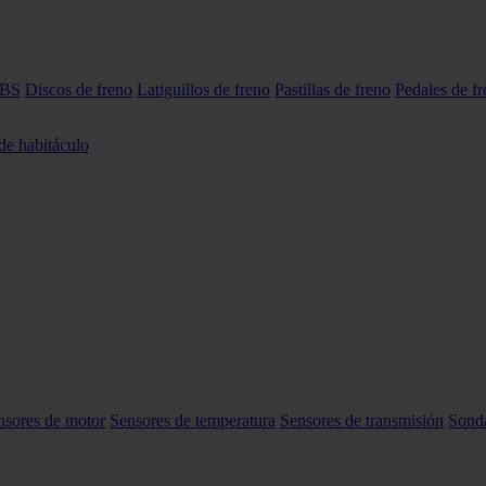
ABS
Discos de freno
Latiguillos de freno
Pastillas de freno
Pedales de f
 de habitáculo
nsores de motor
Sensores de temperatura
Sensores de transmisión
Sond