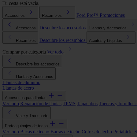
Tu cesta está vacía.
Ford Pro™
Promociones
Accesorios
Recambios
Descubre los accesorios
Accesorios
Llantas y Accesorios
Descubre los recambios
Recambios
Aceites y Líquidos
Comprar por categoría
Ver todo
Descubre los accesorios
Llantas y Accesorios
Llantas de aluminio
Llantas de acero
Accesorios para llantas
Ver todo
Reparación de llantas
TPMS
Tapacubos
Tuercas y tornillos 
Viaje y Transporte
Portaequipajes de techo
Ver todo
Bacas de techo
Barras de techo
Cofres de techo
Portabicicle