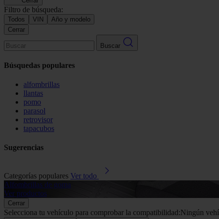
Cerrar
Filtro de búsqueda:
Todos
VIN
Año y modelo
Cerrar
Buscar
Búsquedas populares
alfombrillas
llantas
pomo
parasol
retrovisor
tapacubos
Sugerencias
Categorías populares
Ver todo
Alfombrillas de goma
Ver productos
Cerrar
Selecciona tu vehículo para comprobar la compatibilidad:
Ningún vehí