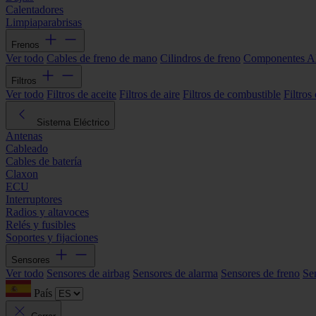
Calentadores
Limpiaparabrisas
Frenos
Ver todo
Cables de freno de mano
Cilindros de freno
Componentes 
Filtros
Ver todo
Filtros de aceite
Filtros de aire
Filtros de combustible
Filtros
Sistema Eléctrico
Antenas
Cableado
Cables de batería
Claxon
ECU
Interruptores
Radios y altavoces
Relés y fusibles
Soportes y fijaciones
Sensores
Ver todo
Sensores de airbag
Sensores de alarma
Sensores de freno
Se
País