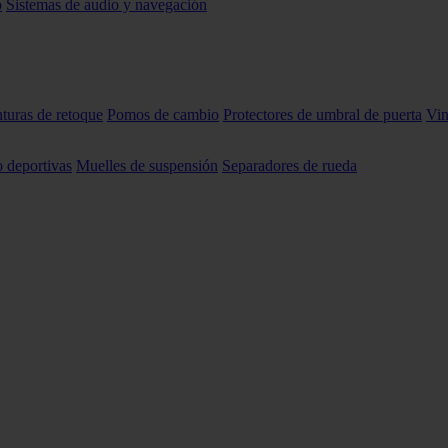
o
Sistemas de audio y navegación
nturas de retoque
Pomos de cambio
Protectores de umbral de puerta
Vin
o deportivas
Muelles de suspensión
Separadores de rueda