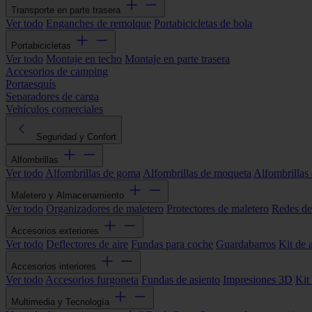
Transporte en parte trasera
Ver todo
Enganches de remolque
Portabicicletas de bola
Portabicicletas
Ver todo
Montaje en techo
Montaje en parte trasera
Accesorios de camping
Portaesquís
Separadores de carga
Vehículos comerciales
Seguridad y Confort
Alfombrillas
Ver todo
Alfombrillas de goma
Alfombrillas de moqueta
Alfombrillas 
Maletero y Almacenamiento
Ver todo
Organizadores de maletero
Protectores de maletero
Redes de
Accesorios exteriores
Ver todo
Deflectores de aire
Fundas para coche
Guardabarros
Kit de 
Accesorios interiores
Ver todo
Accesorios furgoneta
Fundas de asiento
Impresiones 3D
Kit
Multimedia y Tecnología