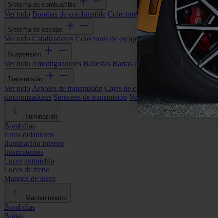
Sistema de combustible
Ver todo
Bombas de combustible
Colectores de admisión
Filtros de ai
Sistema de escape
Ver todo
Catalizadores
Colectores de escape
Filtros de partículas (DP
Suspensión
Ver todo
Amortiguadores
Ballestas
Barras estabilizadoras
Bieletas y s
Transmisión
Ver todo
Árboles de transmisión
Cajas de cambios automáticas
Cajas
sincronizadores
Sensores de transmisión
Volantes de motor
Iluminación
Bombillas
Faros delanteros
Iluminación interior
Intermitentes
Luces antiniebla
Luces de freno
Mandos de luces
Mantenimiento
Bombillas
Bujías