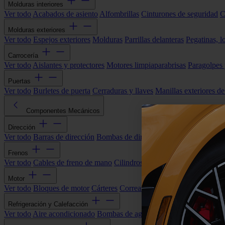
Molduras interiores
Ver todo
Acabados de asiento
Alfombrillas
Cinturones de seguridad
C
Molduras exteriores
Ver todo
Espejos exteriores
Molduras
Parrillas delanteras
Pegatinas, l
Carrocería
Ver todo
Aislantes y protectores
Motores limpiaparabrisas
Paragolpes
Puertas
Ver todo
Burletes de puerta
Cerraduras y llaves
Manillas exteriores de
Componentes Mecánicos
Dirección
Ver todo
Barras de dirección
Bombas de dirección asistida
Cremallera
Frenos
Ver todo
Cables de freno de mano
Cilindros de freno
Componentes 
Motor
Ver todo
Bloques de motor
Cárteres
Correas alternador
Correas y cade
Refrigeración y Calefacción
Ver todo
Aire acondicionado
Bombas de agua
Electroventiladores
Man