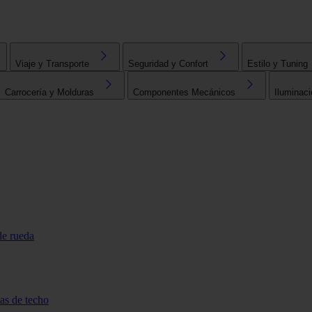
Viaje y Transporte
Seguridad y Confort
Estilo y Tuning
Carrocería y Molduras
Componentes Mecánicos
Iluminaci
de rueda
tas de techo