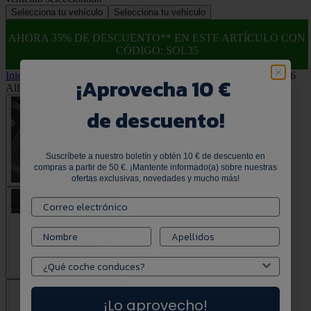
Selecciona tu vehículo
Selecciona tu vehículo
AHORA 35% DE DESCUENTO** EN ESTE ARTÍCULO CON
CÓDIGO: SOL35
Inicio
•
Todos los productos
•
Original Ford KA+ desde 06/2016
¡
Aprovecha 10 €
Alfombrillas de moqueta delanteras
de descuento!
Suscríbete a nuestro boletín y obtén 10 € de descuento en
compras a partir de 50 €. ¡Mantente informado(a) sobre nuestras
ofertas exclusivas, novedades y mucho más!
¡Lo aprovecho!