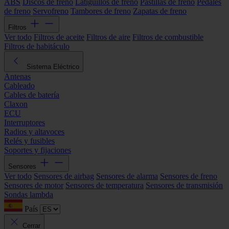
ABS
Discos de freno
Latiguillos de freno
Pastillas de freno
Pedales
de freno
Servofreno
Tambores de freno
Zapatas de freno
Filtros
Ver todo
Filtros de aceite
Filtros de aire
Filtros de combustible
Filtros de habitáculo
Sistema Eléctrico
Antenas
Cableado
Cables de batería
Claxon
ECU
Interruptores
Radios y altavoces
Relés y fusibles
Soportes y fijaciones
Sensores
Ver todo
Sensores de airbag
Sensores de alarma
Sensores de freno
Sensores de motor
Sensores de temperatura
Sensores de transmisión
Sondas lambda
País
Cerrar