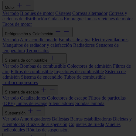
Motor
Ver todo
Bloques de motor
Cárteres
Correas alternador
Correas y
cadenas de distribución
Culatas
Embrague
Juntas y retenes de motor
Tacos de motor
Refrigeración y Calefacción
Ver todo
Aire acondicionado
Bombas de agua
Electroventiladores
Manguitos de radiador y calefacción
Radiadores
Sensores de
temperatura
Termostatos
Sistema de combustible
Ver todo
Bombas de combustible
Colectores de admisión
Filtros de
aire
Filtros de combustible
Inyectores de combustible
Sistema de
admisión
Sistema de encendido
Tubos de combustible
Turbocompresores
Sistema de escape
Ver todo
Catalizadores
Colectores de escape
Filtros de partículas
(DPF)
Juntas de escape
Silenciadores
Sondas lambda
Suspensión
Ver todo
Amortiguadores
Ballestas
Barras estabilizadoras
Bieletas y
silentblocks
Brazos de suspensión
Cojinetes de rueda
Muelles
helicoidales
Rótulas de suspensión