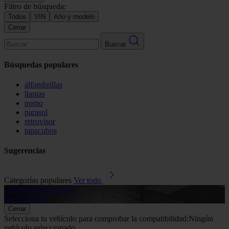
Filtro de búsqueda:
Todos
VIN
Año y modelo
Cerrar
Buscar
Búsquedas populares
alfombrillas
llantas
pomo
parasol
retrovisor
tapacubos
Sugerencias
Categorías populares
Ver todo
Alfombrillas de goma
G
Ver productos
V
Cerrar
Selecciona tu vehículo para comprobar la compatibilidad:
Ningún
vehículo seleccionado