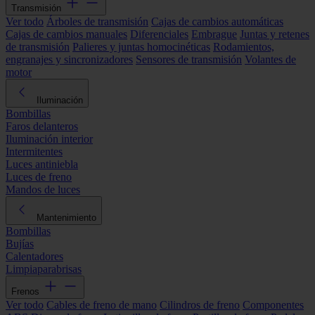
Transmisión
Ver todo
Árboles de transmisión
Cajas de cambios automáticas
Cajas de cambios manuales
Diferenciales
Embrague
Juntas y retenes
de transmisión
Palieres y juntas homocinéticas
Rodamientos,
engranajes y sincronizadores
Sensores de transmisión
Volantes de
motor
Iluminación
Bombillas
Faros delanteros
Iluminación interior
Intermitentes
Luces antiniebla
Luces de freno
Mandos de luces
Mantenimiento
Bombillas
Bujías
Calentadores
Limpiaparabrisas
Frenos
Ver todo
Cables de freno de mano
Cilindros de freno
Componentes