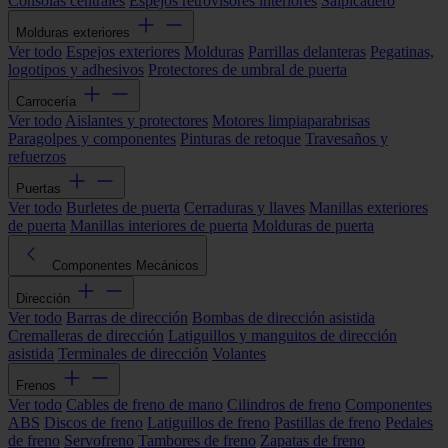
Consolas centrales
Espejos retrovisores interiores
Salpicadero
Molduras exteriores
Ver todo
Espejos exteriores
Molduras
Parrillas delanteras
Pegatinas,
logotipos y adhesivos
Protectores de umbral de puerta
Carrocería
Ver todo
Aislantes y protectores
Motores limpiaparabrisas
Paragolpes y componentes
Pinturas de retoque
Travesaños y
refuerzos
Puertas
Ver todo
Burletes de puerta
Cerraduras y llaves
Manillas exteriores
de puerta
Manillas interiores de puerta
Molduras de puerta
Componentes Mecánicos
Dirección
Ver todo
Barras de dirección
Bombas de dirección asistida
Cremalleras de dirección
Latiguillos y manguitos de dirección
asistida
Terminales de dirección
Volantes
Frenos
Ver todo
Cables de freno de mano
Cilindros de freno
Componentes
ABS
Discos de freno
Latiguillos de freno
Pastillas de freno
Pedales
de freno
Servofreno
Tambores de freno
Zapatas de freno