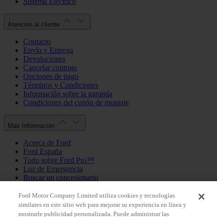
Sistema Eléctrico
Atención al cliente
Contacto
Envío y Entrega
Devoluciones
Cancelar contrato
Opciones de pago
Términos y Condiciones
Información sobre la garantía
Condiciones del cupón de montaje
Más Información
Acerca de Ford
Ford España
Todo sobre Ford Pro™
Luz de Emergencia
Buscar un concesionario
Política de cookies
Política de privacidad
Ford Motor Company Limited utiliza cookies y tecnologías
similares en este sitio web para mejorar su experiencia en línea y
mostrarle publicidad personalizada. Puede administrar las