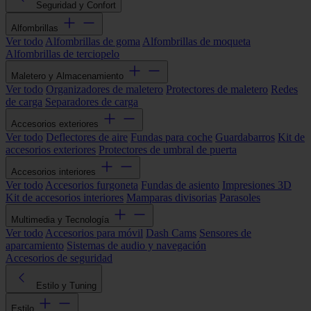
Seguridad y Confort
Alfombrillas
Ver todo
Alfombrillas de goma
Alfombrillas de moqueta
Alfombrillas de terciopelo
Maletero y Almacenamiento
Ver todo
Organizadores de maletero
Protectores de maletero
Redes
de carga
Separadores de carga
Accesorios exteriores
Ver todo
Deflectores de aire
Fundas para coche
Guardabarros
Kit de
accesorios exteriores
Protectores de umbral de puerta
Accesorios interiores
Ver todo
Accesorios furgoneta
Fundas de asiento
Impresiones 3D
Kit de accesorios interiores
Mamparas divisorias
Parasoles
Multimedia y Tecnología
Ver todo
Accesorios para móvil
Dash Cams
Sensores de
aparcamiento
Sistemas de audio y navegación
Accesorios de seguridad
Estilo y Tuning
Estilo