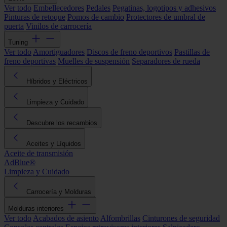
Ver todo
Embellecedores
Pedales
Pegatinas, logotipos y adhesivos
Pinturas de retoque
Pomos de cambio
Protectores de umbral de
puerta
Vinilos de carrocería
Tuning
Ver todo
Amortiguadores
Discos de freno deportivos
Pastillas de
freno deportivas
Muelles de suspensión
Separadores de rueda
Híbridos y Eléctricos
Limpieza y Cuidado
Descubre los recambios
Aceites y Líquidos
Aceite de transmisión
AdBlue®
Limpieza y Cuidado
Carrocería y Molduras
Molduras interiores
Ver todo
Acabados de asiento
Alfombrillas
Cinturones de seguridad