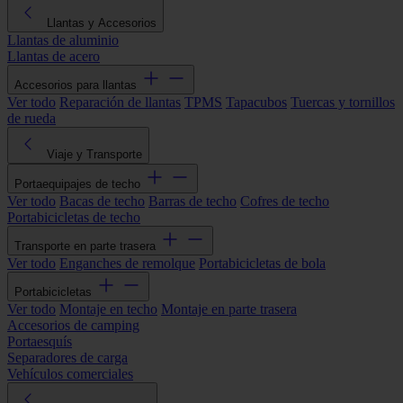
Llantas y Accesorios
Llantas de aluminio
Llantas de acero
Accesorios para llantas
Ver todo
Reparación de llantas
TPMS
Tapacubos
Tuercas y tornillos
de rueda
Viaje y Transporte
Portaequipajes de techo
Ver todo
Bacas de techo
Barras de techo
Cofres de techo
Portabicicletas de techo
Transporte en parte trasera
Ver todo
Enganches de remolque
Portabicicletas de bola
Portabicicletas
Ver todo
Montaje en techo
Montaje en parte trasera
Accesorios de camping
Portaesquís
Separadores de carga
Vehículos comerciales