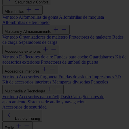
Seguridad y Confort
Alfombrillas
Ver todo
Alfombrillas de goma
Alfombrillas de moqueta
Alfombrillas de terciopelo
Maletero y Almacenamiento
Ver todo
Organizadores de maletero
Protectores de maletero
Redes
de carga
Separadores de carga
Accesorios exteriores
Ver todo
Deflectores de aire
Fundas para coche
Guardabarros
Kit de
accesorios exteriores
Protectores de umbral de puerta
Accesorios interiores
Ver todo
Accesorios furgoneta
Fundas de asiento
Impresiones 3D
Kit de accesorios interiores
Mamparas divisorias
Parasoles
Multimedia y Tecnología
Ver todo
Accesorios para móvil
Dash Cams
Sensores de
aparcamiento
Sistemas de audio y navegación
Accesorios de seguridad
Estilo y Tuning
Estilo