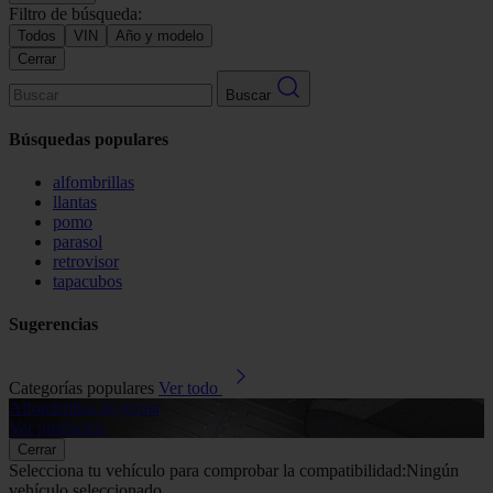
Filtro de búsqueda:
Todos
VIN
Año y modelo
Cerrar
Buscar
Búsquedas populares
alfombrillas
llantas
pomo
parasol
retrovisor
tapacubos
Sugerencias
Categorías populares
Ver todo
Alfombrillas de goma
G
Ver productos
V
Cerrar
Selecciona tu vehículo para comprobar la compatibilidad:
Ningún
vehículo seleccionado