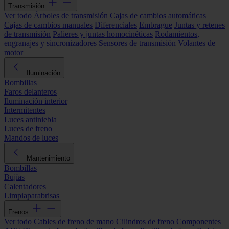
Transmisión
Ver todo
Árboles de transmisión
Cajas de cambios automáticas
Cajas de cambios manuales
Diferenciales
Embrague
Juntas y retenes
de transmisión
Palieres y juntas homocinéticas
Rodamientos,
engranajes y sincronizadores
Sensores de transmisión
Volantes de
motor
Iluminación
Bombillas
Faros delanteros
Iluminación interior
Intermitentes
Luces antiniebla
Luces de freno
Mandos de luces
Mantenimiento
Bombillas
Bujías
Calentadores
Limpiaparabrisas
Frenos
Ver todo
Cables de freno de mano
Cilindros de freno
Componentes