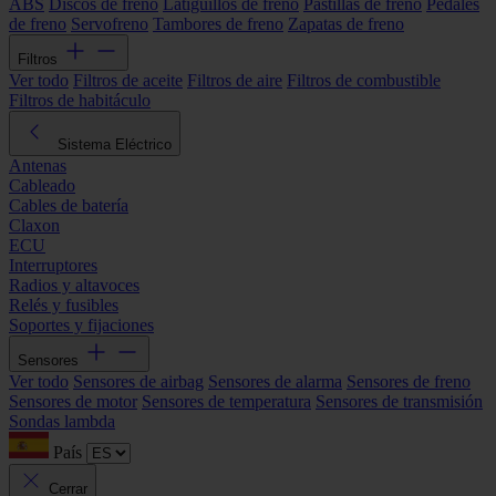
ABS
Discos de freno
Latiguillos de freno
Pastillas de freno
Pedales
de freno
Servofreno
Tambores de freno
Zapatas de freno
Filtros
Ver todo
Filtros de aceite
Filtros de aire
Filtros de combustible
Filtros de habitáculo
Sistema Eléctrico
Antenas
Cableado
Cables de batería
Claxon
ECU
Interruptores
Radios y altavoces
Relés y fusibles
Soportes y fijaciones
Sensores
Ver todo
Sensores de airbag
Sensores de alarma
Sensores de freno
Sensores de motor
Sensores de temperatura
Sensores de transmisión
Sondas lambda
País
Cerrar