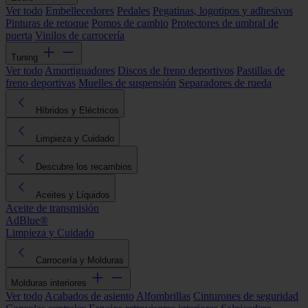
Ver todo
Embellecedores
Pedales
Pegatinas, logotipos y adhesivos
Pinturas de retoque
Pomos de cambio
Protectores de umbral de
puerta
Vinilos de carrocería
Tuning
Ver todo
Amortiguadores
Discos de freno deportivos
Pastillas de
freno deportivas
Muelles de suspensión
Separadores de rueda
Híbridos y Eléctricos
Limpieza y Cuidado
Descubre los recambios
Aceites y Líquidos
Aceite de transmisión
AdBlue®
Limpieza y Cuidado
Carrocería y Molduras
Molduras interiores
Ver todo
Acabados de asiento
Alfombrillas
Cinturones de seguridad