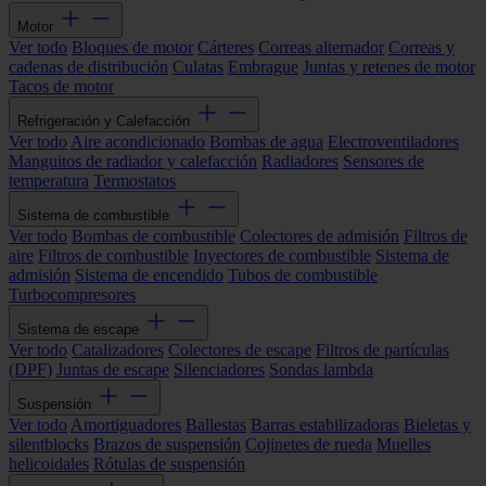
Motor
Ver todo
Bloques de motor
Cárteres
Correas alternador
Correas y
cadenas de distribución
Culatas
Embrague
Juntas y retenes de motor
Tacos de motor
Refrigeración y Calefacción
Ver todo
Aire acondicionado
Bombas de agua
Electroventiladores
Manguitos de radiador y calefacción
Radiadores
Sensores de
temperatura
Termostatos
Sistema de combustible
Ver todo
Bombas de combustible
Colectores de admisión
Filtros de
aire
Filtros de combustible
Inyectores de combustible
Sistema de
admisión
Sistema de encendido
Tubos de combustible
Turbocompresores
Sistema de escape
Ver todo
Catalizadores
Colectores de escape
Filtros de partículas
(DPF)
Juntas de escape
Silenciadores
Sondas lambda
Suspensión
Ver todo
Amortiguadores
Ballestas
Barras estabilizadoras
Bieletas y
silentblocks
Brazos de suspensión
Cojinetes de rueda
Muelles
helicoidales
Rótulas de suspensión