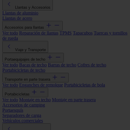
Llantas y Accesorios
Llantas de aluminio
Llantas de acero
Accesorios para llantas
Ver todo
Reparación de llantas
TPMS
Tapacubos
Tuercas y tornillos
de rueda
Viaje y Transporte
Portaequipajes de techo
Ver todo
Bacas de techo
Barras de techo
Cofres de techo
Portabicicletas de techo
Transporte en parte trasera
Ver todo
Enganches de remolque
Portabicicletas de bola
Portabicicletas
Ver todo
Montaje en techo
Montaje en parte trasera
Accesorios de camping
Portaesquís
Separadores de carga
Vehículos comerciales