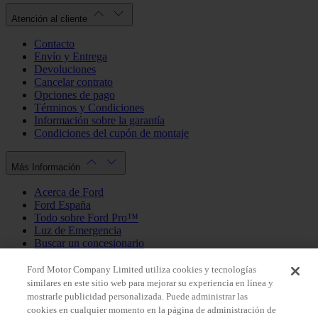
Atención al cliente
Contacto
Envío y Entrega
Devoluciones
Cancelar contrato
Opciones de pago
Términos y Condiciones
Información sobre la garantía
Condiciones del cupón de montaje
Más Información
Acerca de Ford
Ford España
Todo sobre Ford Pro™
Luz de Emergencia
Buscar un concesionario
Política de cookies
Política de privacidad
Ford Motor Company Limited utiliza cookies y tecnologías
similares en este sitio web para mejorar su experiencia en línea y
mostrarle publicidad personalizada. Puede administrar las
Mi Cuenta
cookies en cualquier momento en la página de administración de