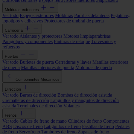
Consolas centrales
Espejos retrovisores interiores
Salpicadero
Molduras exteriores
Ver todo
Espejos exteriores
Molduras
Parrillas delanteras
Pegatinas,
logotipos y adhesivos
Protectores de umbral de puerta
Carrocería
Ver todo
Aislantes y protectores
Motores limpiaparabrisas
Paragolpes y componentes
Pinturas de retoque
Travesaños y
refuerzos
Puertas
Ver todo
Burletes de puerta
Cerraduras y llaves
Manillas exteriores
de puerta
Manillas interiores de puerta
Molduras de puerta
Componentes Mecánicos
Dirección
Ver todo
Barras de dirección
Bombas de dirección asistida
Cremalleras de dirección
Latiguillos y manguitos de dirección
asistida
Terminales de dirección
Volantes
Frenos
Ver todo
Cables de freno de mano
Cilindros de freno
Componentes
ABS
Discos de freno
Latiguillos de freno
Pastillas de freno
Pedales
de freno
Servofreno
Tambores de freno
Zapatas de freno