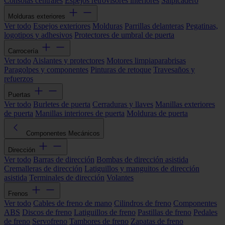
Consolas centrales
Espejos retrovisores interiores
Salpicadero
Molduras exteriores
Ver todo
Espejos exteriores
Molduras
Parrillas delanteras
Pegatinas,
logotipos y adhesivos
Protectores de umbral de puerta
Carrocería
Ver todo
Aislantes y protectores
Motores limpiaparabrisas
Paragolpes y componentes
Pinturas de retoque
Travesaños y
refuerzos
Puertas
Ver todo
Burletes de puerta
Cerraduras y llaves
Manillas exteriores
de puerta
Manillas interiores de puerta
Molduras de puerta
Componentes Mecánicos
Dirección
Ver todo
Barras de dirección
Bombas de dirección asistida
Cremalleras de dirección
Latiguillos y manguitos de dirección
asistida
Terminales de dirección
Volantes
Frenos
Ver todo
Cables de freno de mano
Cilindros de freno
Componentes
ABS
Discos de freno
Latiguillos de freno
Pastillas de freno
Pedales
de freno
Servofreno
Tambores de freno
Zapatas de freno