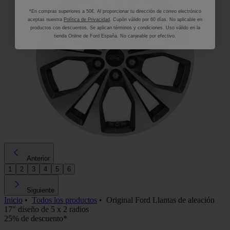
*En compras superiores a 50€. Al proporcionar tu dirección de correo electrónico
aceptas nuestra
Política de Privacidad
. Cupón válido por 60 días. No aplicable en
productos con descuentos. Se aplican términos y condiciones. Uso válido en la
tienda Online de Ford España. No canjeable por efectivo.
Anterior
1
2
3
4
5
6
Siguiente
Inicio
•
Todos los productos
•
Original Ford Llantas de aleación
17" diseño de 5 x 2 radios
25% de descuento*