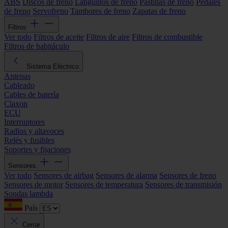
ABS
Discos de freno
Latiguillos de freno
Pastillas de freno
Pedales
de freno
Servofreno
Tambores de freno
Zapatas de freno
Filtros
Ver todo
Filtros de aceite
Filtros de aire
Filtros de combustible
Filtros de habitáculo
Sistema Eléctrico
Antenas
Cableado
Cables de batería
Claxon
ECU
Interruptores
Radios y altavoces
Relés y fusibles
Soportes y fijaciones
Sensores
Ver todo
Sensores de airbag
Sensores de alarma
Sensores de freno
Sensores de motor
Sensores de temperatura
Sensores de transmisión
Sondas lambda
País
Cerrar