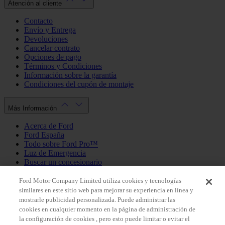
Atención al cliente
Contacto
Envío y Entrega
Devoluciones
Cancelar contrato
Opciones de pago
Términos y Condiciones
Información sobre la garantía
Condiciones del cupón de montaje
Más Información
Acerca de Ford
Ford España
Todo sobre Ford Pro™
Luz de Emergencia
Buscar un concesionario
Política de cookies
Política de privacidad
Ford Motor Company Limited utiliza cookies y tecnologías
similares en este sitio web para mejorar su experiencia en línea y
mostrarle publicidad personalizada. Puede administrar las
Mi Cuenta
cookies en cualquier momento en la página de administración de
la configuración de cookies , pero esto puede limitar o evitar el
Iniciar sesión / Registrarse