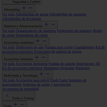
Seguridad y Confort
Alfombrillas
Ver todo
Alfombrillas de goma
Alfombrillas de moqueta
Alfombrillas de terciopelo
Maletero y Almacenamiento
Ver todo
Organizadores de maletero
Protectores de maletero
Redes
de carga
Separadores de carga
Accesorios exteriores
Ver todo
Deflectores de aire
Fundas para coche
Guardabarros
Kit de
accesorios exteriores
Protectores de umbral de puerta
Accesorios interiores
Ver todo
Accesorios furgoneta
Fundas de asiento
Impresiones 3D
Kit de accesorios interiores
Mamparas divisorias
Parasoles
Multimedia y Tecnología
Ver todo
Accesorios para móvil
Dash Cams
Sensores de
aparcamiento
Sistemas de audio y navegación
Accesorios de seguridad
Estilo y Tuning
Estilo