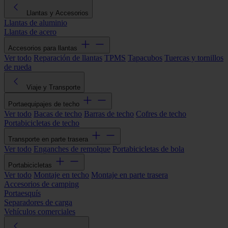
Llantas y Accesorios
Llantas de aluminio
Llantas de acero
Accesorios para llantas
Ver todo
Reparación de llantas
TPMS
Tapacubos
Tuercas y tornillos
de rueda
Viaje y Transporte
Portaequipajes de techo
Ver todo
Bacas de techo
Barras de techo
Cofres de techo
Portabicicletas de techo
Transporte en parte trasera
Ver todo
Enganches de remolque
Portabicicletas de bola
Portabicicletas
Ver todo
Montaje en techo
Montaje en parte trasera
Accesorios de camping
Portaesquís
Separadores de carga
Vehículos comerciales