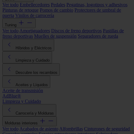
Ver todo
Embellecedores
Pedales
Pegatinas, logotipos y adhesivos
Pinturas de retoque
Pomos de cambio
Protectores de umbral de
puerta
Vinilos de carrocería
Tuning
Ver todo
Amortiguadores
Discos de freno deportivos
Pastillas de
freno deportivas
Muelles de suspensión
Separadores de rueda
Híbridos y Eléctricos
Limpieza y Cuidado
Descubre los recambios
Aceites y Líquidos
Aceite de transmisión
AdBlue®
Limpieza y Cuidado
Carrocería y Molduras
Molduras interiores
Ver todo
Acabados de asiento
Alfombrillas
Cinturones de seguridad