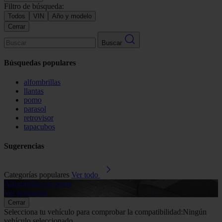
Filtro de búsqueda:
Todos
VIN
Año y modelo
Cerrar
Buscar
Búsquedas populares
alfombrillas
llantas
pomo
parasol
retrovisor
tapacubos
Sugerencias
Categorías populares
Ver todo
Alfombrillas de goma
G
Ver productos
V
Cerrar
Selecciona tu vehículo para comprobar la compatibilidad:
Ningún
vehículo seleccionado