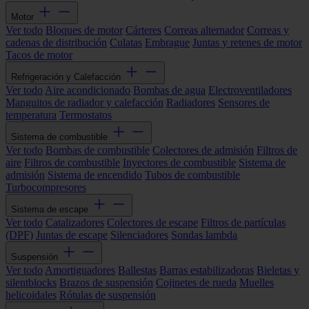
Motor
Ver todo
Bloques de motor
Cárteres
Correas alternador
Correas y
cadenas de distribución
Culatas
Embrague
Juntas y retenes de motor
Tacos de motor
Refrigeración y Calefacción
Ver todo
Aire acondicionado
Bombas de agua
Electroventiladores
Manguitos de radiador y calefacción
Radiadores
Sensores de
temperatura
Termostatos
Sistema de combustible
Ver todo
Bombas de combustible
Colectores de admisión
Filtros de
aire
Filtros de combustible
Inyectores de combustible
Sistema de
admisión
Sistema de encendido
Tubos de combustible
Turbocompresores
Sistema de escape
Ver todo
Catalizadores
Colectores de escape
Filtros de partículas
(DPF)
Juntas de escape
Silenciadores
Sondas lambda
Suspensión
Ver todo
Amortiguadores
Ballestas
Barras estabilizadoras
Bieletas y
silentblocks
Brazos de suspensión
Cojinetes de rueda
Muelles
helicoidales
Rótulas de suspensión