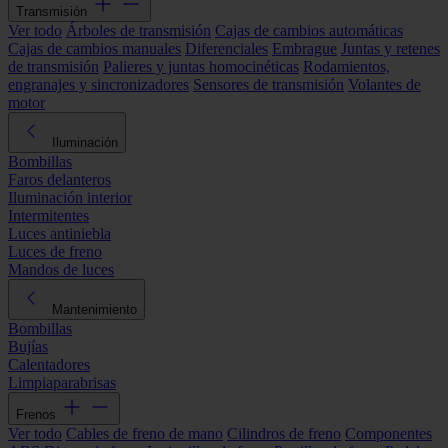
Transmisión
Ver todo
Árboles de transmisión
Cajas de cambios automáticas
Cajas de cambios manuales
Diferenciales
Embrague
Juntas y retenes
de transmisión
Palieres y juntas homocinéticas
Rodamientos,
engranajes y sincronizadores
Sensores de transmisión
Volantes de
motor
Iluminación
Bombillas
Faros delanteros
Iluminación interior
Intermitentes
Luces antiniebla
Luces de freno
Mandos de luces
Mantenimiento
Bombillas
Bujías
Calentadores
Limpiaparabrisas
Frenos
Ver todo
Cables de freno de mano
Cilindros de freno
Componentes