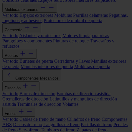
Consolas centrales
Espejos retrovisores interiores
Salpicadero
Molduras exteriores
Ver todo
Espejos exteriores
Molduras
Parrillas delanteras
Pegatinas,
logotipos y adhesivos
Protectores de umbral de puerta
Carrocería
Ver todo
Aislantes y protectores
Motores limpiaparabrisas
Paragolpes y componentes
Pinturas de retoque
Travesaños y
refuerzos
Puertas
Ver todo
Burletes de puerta
Cerraduras y llaves
Manillas exteriores
de puerta
Manillas interiores de puerta
Molduras de puerta
Componentes Mecánicos
Dirección
Ver todo
Barras de dirección
Bombas de dirección asistida
Cremalleras de dirección
Latiguillos y manguitos de dirección
asistida
Terminales de dirección
Volantes
Frenos
Ver todo
Cables de freno de mano
Cilindros de freno
Componentes
ABS
Discos de freno
Latiguillos de freno
Pastillas de freno
Pedales
de freno
Servofreno
Tambores de freno
Zapatas de freno