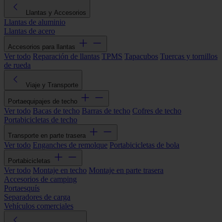
Llantas y Accesorios
Llantas de aluminio
Llantas de acero
Accesorios para llantas
Ver todo
Reparación de llantas
TPMS
Tapacubos
Tuercas y tornillos
de rueda
Viaje y Transporte
Portaequipajes de techo
Ver todo
Bacas de techo
Barras de techo
Cofres de techo
Portabicicletas de techo
Transporte en parte trasera
Ver todo
Enganches de remolque
Portabicicletas de bola
Portabicicletas
Ver todo
Montaje en techo
Montaje en parte trasera
Accesorios de camping
Portaesquís
Separadores de carga
Vehículos comerciales