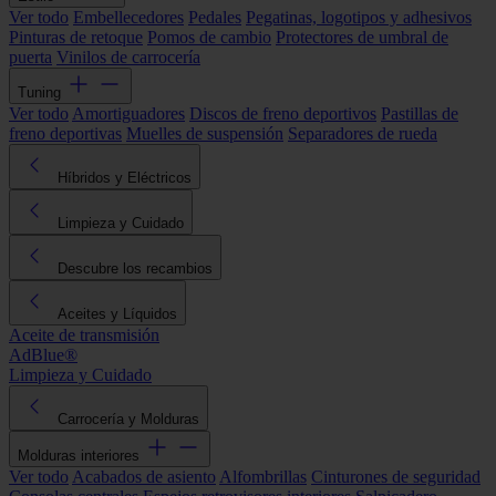
Ver todo
Embellecedores
Pedales
Pegatinas, logotipos y adhesivos
Pinturas de retoque
Pomos de cambio
Protectores de umbral de
puerta
Vinilos de carrocería
Tuning
Ver todo
Amortiguadores
Discos de freno deportivos
Pastillas de
freno deportivas
Muelles de suspensión
Separadores de rueda
Híbridos y Eléctricos
Limpieza y Cuidado
Descubre los recambios
Aceites y Líquidos
Aceite de transmisión
AdBlue®
Limpieza y Cuidado
Carrocería y Molduras
Molduras interiores
Ver todo
Acabados de asiento
Alfombrillas
Cinturones de seguridad