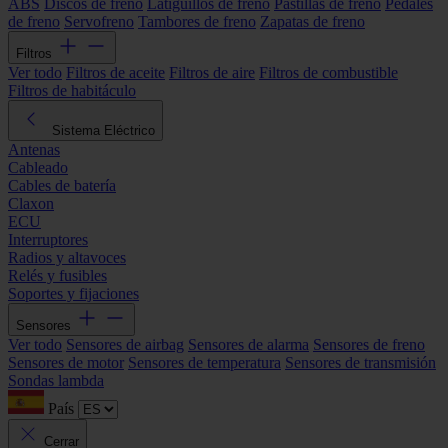
ABS
Discos de freno
Latiguillos de freno
Pastillas de freno
Pedales
de freno
Servofreno
Tambores de freno
Zapatas de freno
Filtros
Ver todo
Filtros de aceite
Filtros de aire
Filtros de combustible
Filtros de habitáculo
Sistema Eléctrico
Antenas
Cableado
Cables de batería
Claxon
ECU
Interruptores
Radios y altavoces
Relés y fusibles
Soportes y fijaciones
Sensores
Ver todo
Sensores de airbag
Sensores de alarma
Sensores de freno
Sensores de motor
Sensores de temperatura
Sensores de transmisión
Sondas lambda
País
Cerrar