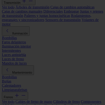
Transmisión
Ver todo
Árboles de transmisión
Cajas de cambios automáticas
Cajas de cambios manuales
Diferenciales
Embrague
Juntas y retenes
de transmisión
Palieres y juntas homocinéticas
Rodamientos,
engranajes y sincronizadores
Sensores de transmisión
Volantes de
motor
Iluminación
Bombillas
Faros delanteros
Iluminación interior
Intermitentes
Luces antiniebla
Luces de freno
Mandos de luces
Mantenimiento
Bombillas
Bujías
Calentadores
Limpiaparabrisas
Frenos
Ver todo
Cables de freno de mano
Cilindros de freno
Componentes