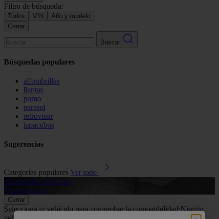
Filtro de búsqueda:
Todos
VIN
Año y modelo
Cerrar
Buscar
Búsquedas populares
alfombrillas
llantas
pomo
parasol
retrovisor
tapacubos
Sugerencias
Categorías populares
Ver todo
Alfombrillas de goma
G
Ver productos
V
Cerrar
Selecciona tu vehículo para comprobar la compatibilidad:
Ningún
vehículo seleccionado