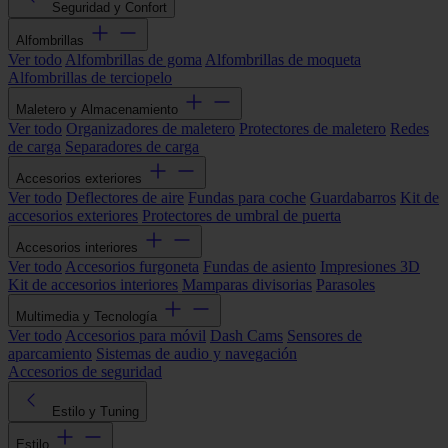
Seguridad y Confort
Alfombrillas
Ver todo
Alfombrillas de goma
Alfombrillas de moqueta
Alfombrillas de terciopelo
Maletero y Almacenamiento
Ver todo
Organizadores de maletero
Protectores de maletero
Redes
de carga
Separadores de carga
Accesorios exteriores
Ver todo
Deflectores de aire
Fundas para coche
Guardabarros
Kit de
accesorios exteriores
Protectores de umbral de puerta
Accesorios interiores
Ver todo
Accesorios furgoneta
Fundas de asiento
Impresiones 3D
Kit de accesorios interiores
Mamparas divisorias
Parasoles
Multimedia y Tecnología
Ver todo
Accesorios para móvil
Dash Cams
Sensores de
aparcamiento
Sistemas de audio y navegación
Accesorios de seguridad
Estilo y Tuning
Estilo