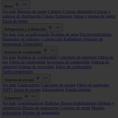
Motor
Ver todo
Bloques de motor
Cárteres
Correas alternador
Correas y
cadenas de distribución
Culatas
Embrague
Juntas y retenes de motor
Tacos de motor
Refrigeración y Calefacción
Ver todo
Aire acondicionado
Bombas de agua
Electroventiladores
Manguitos de radiador y calefacción
Radiadores
Sensores de
temperatura
Termostatos
Sistema de combustible
Ver todo
Bombas de combustible
Colectores de admisión
Filtros de
aire
Filtros de combustible
Inyectores de combustible
Sistema de
admisión
Sistema de encendido
Tubos de combustible
Turbocompresores
Sistema de escape
Ver todo
Catalizadores
Colectores de escape
Filtros de partículas
(DPF)
Juntas de escape
Silenciadores
Sondas lambda
Suspensión
Ver todo
Amortiguadores
Ballestas
Barras estabilizadoras
Bieletas y
silentblocks
Brazos de suspensión
Cojinetes de rueda
Muelles
helicoidales
Rótulas de suspensión