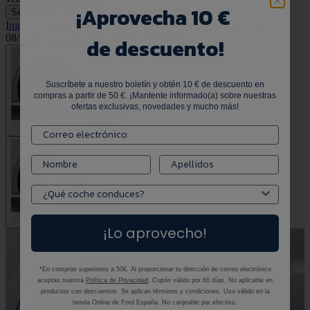
¡
Aprovecha 10 €
Selecciona tu vehículo
Selecciona tu vehículo
Inicio
•
Todos los productos
•
Original Ford Mondeo 09/2010-
08/2014 Guardabarros traseros,delineados.
de descuento!
Suscríbete a nuestro boletín y obtén 10 € de descuento en
compras a partir de 50 €. ¡Mantente informado(a) sobre nuestras
ofertas exclusivas, novedades y mucho más!
¡Lo aprovecho!
*En compras superiores a 50€. Al proporcionar tu dirección de correo electrónico
aceptas nuestra
Política de Privacidad
. Cupón válido por 60 días. No aplicable en
productos con descuentos. Se aplican términos y condiciones. Uso válido en la
tienda Online de Ford España. No canjeable por efectivo.