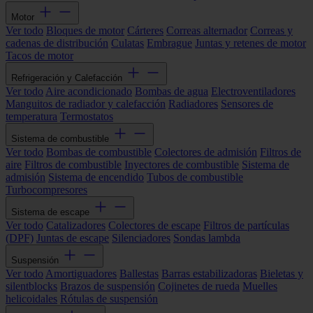
Motor
Ver todo
Bloques de motor
Cárteres
Correas alternador
Correas y
cadenas de distribución
Culatas
Embrague
Juntas y retenes de motor
Tacos de motor
Refrigeración y Calefacción
Ver todo
Aire acondicionado
Bombas de agua
Electroventiladores
Manguitos de radiador y calefacción
Radiadores
Sensores de
temperatura
Termostatos
Sistema de combustible
Ver todo
Bombas de combustible
Colectores de admisión
Filtros de
aire
Filtros de combustible
Inyectores de combustible
Sistema de
admisión
Sistema de encendido
Tubos de combustible
Turbocompresores
Sistema de escape
Ver todo
Catalizadores
Colectores de escape
Filtros de partículas
(DPF)
Juntas de escape
Silenciadores
Sondas lambda
Suspensión
Ver todo
Amortiguadores
Ballestas
Barras estabilizadoras
Bieletas y
silentblocks
Brazos de suspensión
Cojinetes de rueda
Muelles
helicoidales
Rótulas de suspensión