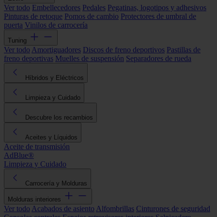
Ver todo
Embellecedores
Pedales
Pegatinas, logotipos y adhesivos
Pinturas de retoque
Pomos de cambio
Protectores de umbral de
puerta
Vinilos de carrocería
Tuning
Ver todo
Amortiguadores
Discos de freno deportivos
Pastillas de
freno deportivas
Muelles de suspensión
Separadores de rueda
Híbridos y Eléctricos
Limpieza y Cuidado
Descubre los recambios
Aceites y Líquidos
Aceite de transmisión
AdBlue®
Limpieza y Cuidado
Carrocería y Molduras
Molduras interiores
Ver todo
Acabados de asiento
Alfombrillas
Cinturones de seguridad