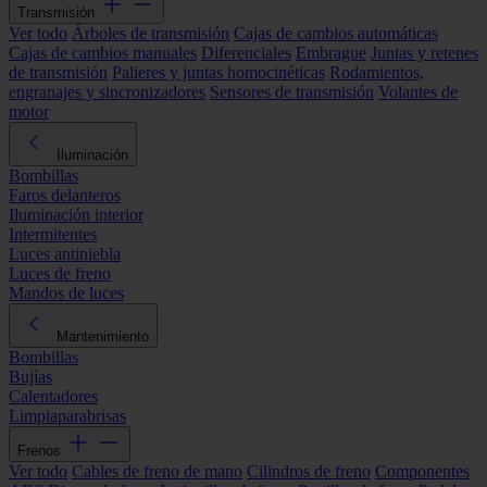
Transmisión
Ver todo
Árboles de transmisión
Cajas de cambios automáticas
Cajas de cambios manuales
Diferenciales
Embrague
Juntas y retenes
de transmisión
Palieres y juntas homocinéticas
Rodamientos,
engranajes y sincronizadores
Sensores de transmisión
Volantes de
motor
Iluminación
Bombillas
Faros delanteros
Iluminación interior
Intermitentes
Luces antiniebla
Luces de freno
Mandos de luces
Mantenimiento
Bombillas
Bujías
Calentadores
Limpiaparabrisas
Frenos
Ver todo
Cables de freno de mano
Cilindros de freno
Componentes