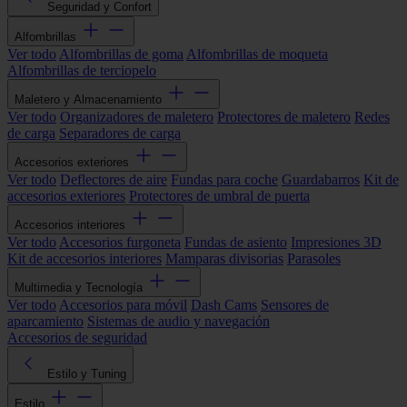
Seguridad y Confort
Alfombrillas
Ver todo
Alfombrillas de goma
Alfombrillas de moqueta
Alfombrillas de terciopelo
Maletero y Almacenamiento
Ver todo
Organizadores de maletero
Protectores de maletero
Redes
de carga
Separadores de carga
Accesorios exteriores
Ver todo
Deflectores de aire
Fundas para coche
Guardabarros
Kit de
accesorios exteriores
Protectores de umbral de puerta
Accesorios interiores
Ver todo
Accesorios furgoneta
Fundas de asiento
Impresiones 3D
Kit de accesorios interiores
Mamparas divisorias
Parasoles
Multimedia y Tecnología
Ver todo
Accesorios para móvil
Dash Cams
Sensores de
aparcamiento
Sistemas de audio y navegación
Accesorios de seguridad
Estilo y Tuning
Estilo