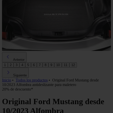
Anterior
1
2
3
4
5
6
7
8
9
10
11
12
Siguiente
Inicio
•
Todos los productos
•
Original Ford Mustang desde
10/2023 Alfombra antideslizante para maletero
20% de descuento*
Original Ford Mustang desde
10/2023 Alfombra