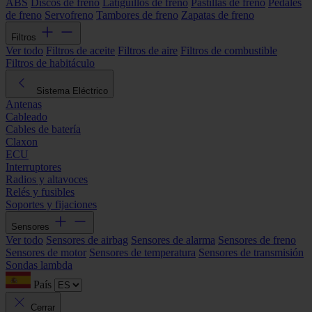
ABS
Discos de freno
Latiguillos de freno
Pastillas de freno
Pedales
de freno
Servofreno
Tambores de freno
Zapatas de freno
Filtros
Ver todo
Filtros de aceite
Filtros de aire
Filtros de combustible
Filtros de habitáculo
Sistema Eléctrico
Antenas
Cableado
Cables de batería
Claxon
ECU
Interruptores
Radios y altavoces
Relés y fusibles
Soportes y fijaciones
Sensores
Ver todo
Sensores de airbag
Sensores de alarma
Sensores de freno
Sensores de motor
Sensores de temperatura
Sensores de transmisión
Sondas lambda
País
Cerrar