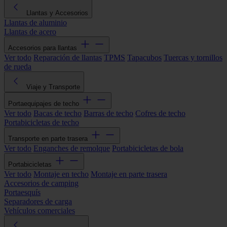
Llantas y Accesorios
Llantas de aluminio
Llantas de acero
Accesorios para llantas
Ver todo
Reparación de llantas
TPMS
Tapacubos
Tuercas y tornillos
de rueda
Viaje y Transporte
Portaequipajes de techo
Ver todo
Bacas de techo
Barras de techo
Cofres de techo
Portabicicletas de techo
Transporte en parte trasera
Ver todo
Enganches de remolque
Portabicicletas de bola
Portabicicletas
Ver todo
Montaje en techo
Montaje en parte trasera
Accesorios de camping
Portaesquís
Separadores de carga
Vehículos comerciales