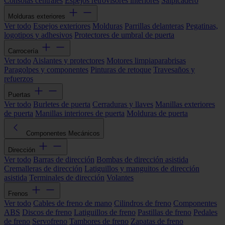
Consolas centrales
Espejos retrovisores interiores
Salpicadero
Molduras exteriores
Ver todo
Espejos exteriores
Molduras
Parrillas delanteras
Pegatinas,
logotipos y adhesivos
Protectores de umbral de puerta
Carrocería
Ver todo
Aislantes y protectores
Motores limpiaparabrisas
Paragolpes y componentes
Pinturas de retoque
Travesaños y
refuerzos
Puertas
Ver todo
Burletes de puerta
Cerraduras y llaves
Manillas exteriores
de puerta
Manillas interiores de puerta
Molduras de puerta
Componentes Mecánicos
Dirección
Ver todo
Barras de dirección
Bombas de dirección asistida
Cremalleras de dirección
Latiguillos y manguitos de dirección
asistida
Terminales de dirección
Volantes
Frenos
Ver todo
Cables de freno de mano
Cilindros de freno
Componentes
ABS
Discos de freno
Latiguillos de freno
Pastillas de freno
Pedales
de freno
Servofreno
Tambores de freno
Zapatas de freno