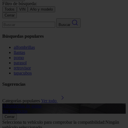
Filtro de búsqueda:
Todos
VIN
Año y modelo
Cerrar
Buscar
Búsquedas populares
alfombrillas
llantas
pomo
parasol
retrovisor
tapacubos
Sugerencias
Categorías populares
Ver todo
Alfombrillas de goma
G
Ver productos
V
Cerrar
Selecciona tu vehículo para comprobar la compatibilidad:
Ningún
vehículo seleccionado