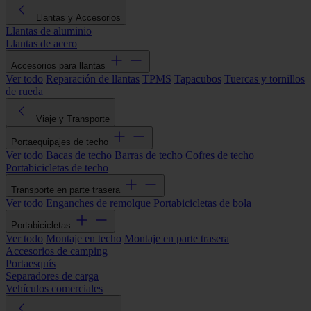
Llantas y Accesorios
Llantas de aluminio
Llantas de acero
Accesorios para llantas
Ver todo
Reparación de llantas
TPMS
Tapacubos
Tuercas y tornillos
de rueda
Viaje y Transporte
Portaequipajes de techo
Ver todo
Bacas de techo
Barras de techo
Cofres de techo
Portabicicletas de techo
Transporte en parte trasera
Ver todo
Enganches de remolque
Portabicicletas de bola
Portabicicletas
Ver todo
Montaje en techo
Montaje en parte trasera
Accesorios de camping
Portaesquís
Separadores de carga
Vehículos comerciales