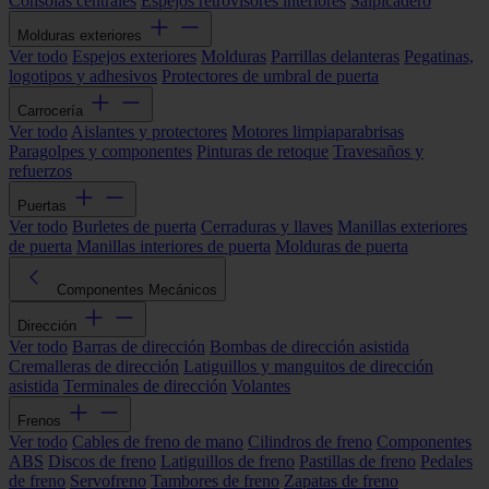
Consolas centrales
Espejos retrovisores interiores
Salpicadero
Molduras exteriores
Ver todo
Espejos exteriores
Molduras
Parrillas delanteras
Pegatinas,
logotipos y adhesivos
Protectores de umbral de puerta
Carrocería
Ver todo
Aislantes y protectores
Motores limpiaparabrisas
Paragolpes y componentes
Pinturas de retoque
Travesaños y
refuerzos
Puertas
Ver todo
Burletes de puerta
Cerraduras y llaves
Manillas exteriores
de puerta
Manillas interiores de puerta
Molduras de puerta
Componentes Mecánicos
Dirección
Ver todo
Barras de dirección
Bombas de dirección asistida
Cremalleras de dirección
Latiguillos y manguitos de dirección
asistida
Terminales de dirección
Volantes
Frenos
Ver todo
Cables de freno de mano
Cilindros de freno
Componentes
ABS
Discos de freno
Latiguillos de freno
Pastillas de freno
Pedales
de freno
Servofreno
Tambores de freno
Zapatas de freno