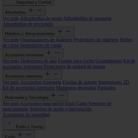
Seguridad y Confort
Alfombrillas
Ver todo
Alfombrillas de goma
Alfombrillas de moqueta
Alfombrillas de terciopelo
Maletero y Almacenamiento
Ver todo
Organizadores de maletero
Protectores de maletero
Redes
de carga
Separadores de carga
Accesorios exteriores
Ver todo
Deflectores de aire
Fundas para coche
Guardabarros
Kit de
accesorios exteriores
Protectores de umbral de puerta
Accesorios interiores
Ver todo
Accesorios furgoneta
Fundas de asiento
Impresiones 3D
Kit de accesorios interiores
Mamparas divisorias
Parasoles
Multimedia y Tecnología
Ver todo
Accesorios para móvil
Dash Cams
Sensores de
aparcamiento
Sistemas de audio y navegación
Accesorios de seguridad
Estilo y Tuning
Estilo