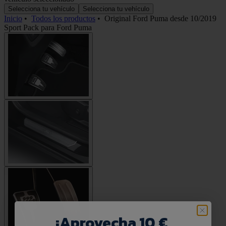
Selecciona tu vehículo
Selecciona tu vehículo
Inicio
•
Todos los productos
•
Original Ford Puma desde 10/2019
Sport Pack para Ford Puma
¡
Aprovecha 10 €