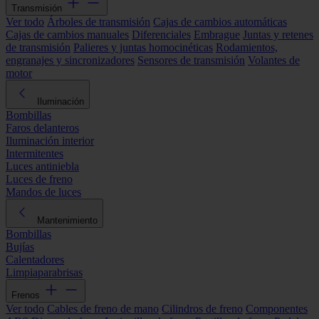
Transmisión
Ver todo
Árboles de transmisión
Cajas de cambios automáticas
Cajas de cambios manuales
Diferenciales
Embrague
Juntas y retenes
de transmisión
Palieres y juntas homocinéticas
Rodamientos,
engranajes y sincronizadores
Sensores de transmisión
Volantes de
motor
Iluminación
Bombillas
Faros delanteros
Iluminación interior
Intermitentes
Luces antiniebla
Luces de freno
Mandos de luces
Mantenimiento
Bombillas
Bujías
Calentadores
Limpiaparabrisas
Frenos
Ver todo
Cables de freno de mano
Cilindros de freno
Componentes