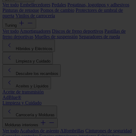
Ver todo
Embellecedores
Pedales
Pegatinas, logotipos y adhesivos
Pinturas de retoque
Pomos de cambio
Protectores de umbral de
puerta
Vinilos de carrocería
Tuning
Ver todo
Amortiguadores
Discos de freno deportivos
Pastillas de
freno deportivas
Muelles de suspensión
Separadores de rueda
Híbridos y Eléctricos
Limpieza y Cuidado
Descubre los recambios
Aceites y Líquidos
Aceite de transmisión
AdBlue®
Limpieza y Cuidado
Carrocería y Molduras
Molduras interiores
Ver todo
Acabados de asiento
Alfombrillas
Cinturones de seguridad