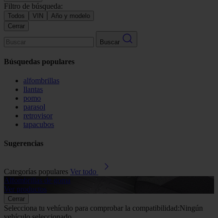
Filtro de búsqueda:
Todos
VIN
Año y modelo
Cerrar
Buscar
Búsquedas populares
alfombrillas
llantas
pomo
parasol
retrovisor
tapacubos
Sugerencias
Categorías populares
Ver todo
Alfombrillas de goma
G
Ver productos
V
Cerrar
Selecciona tu vehículo para comprobar la compatibilidad:
Ningún
vehículo seleccionado