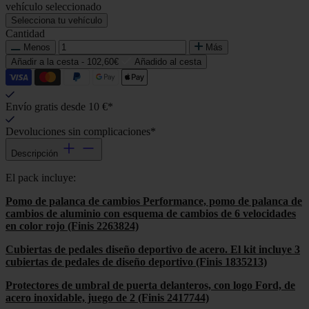
vehículo seleccionado
Selecciona tu vehículo
Cantidad
Menos
Más
Añadir a la cesta -
102,60€
Añadido al cesta
Envío gratis desde 10 €*
Devoluciones sin complicaciones*
Descripción
El pack incluye:
Pomo de palanca de cambios Performance, pomo de palanca de
cambios de aluminio con esquema de cambios de 6 velocidades
en color rojo (Finis 2263824)
Cubiertas de pedales diseño deportivo de acero. El kit incluye 3
cubiertas de pedales de diseño deportivo (Finis 1835213)
Protectores de umbral de puerta delanteros, con logo Ford, de
acero inoxidable, juego de 2 (Finis 2417744)