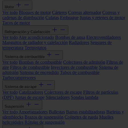
Motor
Ver todo
Bloques de motor
Cárteres
Correas alternador
Correas y
cadenas de distribución
Culatas
Embrague
Juntas y retenes de motor
Tacos de motor
Refrigeración y Calefacción
Ver todo
Aire acondicionado
Bombas de agua
Electroventiladores
Manguitos de radiador y calefacción
Radiadores
Sensores de
temperatura
Termostatos
Sistema de combustible
Ver todo
Bombas de combustible
Colectores de admisión
Filtros de
aire
Filtros de combustible
Inyectores de combustible
Sistema de
admisión
Sistema de encendido
Tubos de combustible
Turbocompresores
Sistema de escape
Ver todo
Catalizadores
Colectores de escape
Filtros de partículas
(DPF)
Juntas de escape
Silenciadores
Sondas lambda
Suspensión
Ver todo
Amortiguadores
Ballestas
Barras estabilizadoras
Bieletas y
silentblocks
Brazos de suspensión
Cojinetes de rueda
Muelles
helicoidales
Rótulas de suspensión