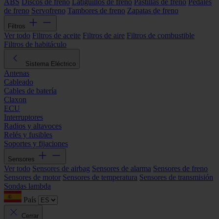
ABS
Discos de freno
Latiguillos de freno
Pastillas de freno
Pedales
de freno
Servofreno
Tambores de freno
Zapatas de freno
Filtros
Ver todo
Filtros de aceite
Filtros de aire
Filtros de combustible
Filtros de habitáculo
Sistema Eléctrico
Antenas
Cableado
Cables de batería
Claxon
ECU
Interruptores
Radios y altavoces
Relés y fusibles
Soportes y fijaciones
Sensores
Ver todo
Sensores de airbag
Sensores de alarma
Sensores de freno
Sensores de motor
Sensores de temperatura
Sensores de transmisión
Sondas lambda
País
Cerrar