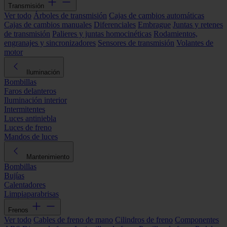
Transmisión
Ver todo
Árboles de transmisión
Cajas de cambios automáticas
Cajas de cambios manuales
Diferenciales
Embrague
Juntas y retenes
de transmisión
Palieres y juntas homocinéticas
Rodamientos,
engranajes y sincronizadores
Sensores de transmisión
Volantes de
motor
Iluminación
Bombillas
Faros delanteros
Iluminación interior
Intermitentes
Luces antiniebla
Luces de freno
Mandos de luces
Mantenimiento
Bombillas
Bujías
Calentadores
Limpiaparabrisas
Frenos
Ver todo
Cables de freno de mano
Cilindros de freno
Componentes