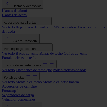
Llantas y Accesorios
Llantas de aluminio
Llantas de acero
Accesorios para llantas
Ver todo
Reparación de llantas
TPMS
Tapacubos
Tuercas y tornillos
de rueda
Viaje y Transporte
Portaequipajes de techo
Ver todo
Bacas de techo
Barras de techo
Cofres de techo
Portabicicletas de techo
Transporte en parte trasera
Ver todo
Enganches de remolque
Portabicicletas de bola
Portabicicletas
Ver todo
Montaje en techo
Montaje en parte trasera
Accesorios de camping
Portaesquís
Separadores de carga
Vehículos comerciales