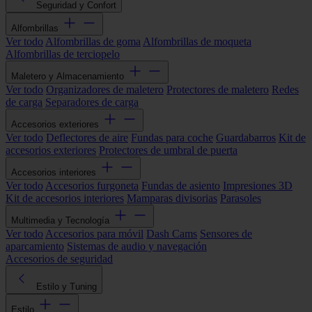
Seguridad y Confort
Alfombrillas
Ver todo
Alfombrillas de goma
Alfombrillas de moqueta
Alfombrillas de terciopelo
Maletero y Almacenamiento
Ver todo
Organizadores de maletero
Protectores de maletero
Redes
de carga
Separadores de carga
Accesorios exteriores
Ver todo
Deflectores de aire
Fundas para coche
Guardabarros
Kit de
accesorios exteriores
Protectores de umbral de puerta
Accesorios interiores
Ver todo
Accesorios furgoneta
Fundas de asiento
Impresiones 3D
Kit de accesorios interiores
Mamparas divisorias
Parasoles
Multimedia y Tecnología
Ver todo
Accesorios para móvil
Dash Cams
Sensores de
aparcamiento
Sistemas de audio y navegación
Accesorios de seguridad
Estilo y Tuning
Estilo