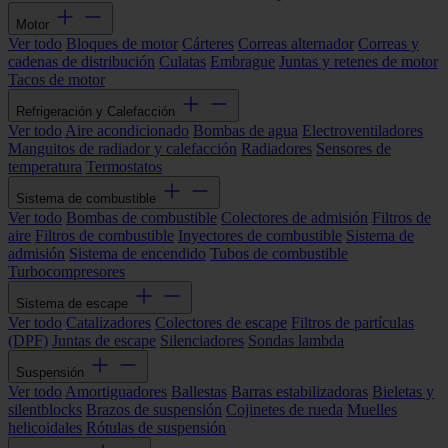
Motor
Ver todo
Bloques de motor
Cárteres
Correas alternador
Correas y
cadenas de distribución
Culatas
Embrague
Juntas y retenes de motor
Tacos de motor
Refrigeración y Calefacción
Ver todo
Aire acondicionado
Bombas de agua
Electroventiladores
Manguitos de radiador y calefacción
Radiadores
Sensores de
temperatura
Termostatos
Sistema de combustible
Ver todo
Bombas de combustible
Colectores de admisión
Filtros de
aire
Filtros de combustible
Inyectores de combustible
Sistema de
admisión
Sistema de encendido
Tubos de combustible
Turbocompresores
Sistema de escape
Ver todo
Catalizadores
Colectores de escape
Filtros de partículas
(DPF)
Juntas de escape
Silenciadores
Sondas lambda
Suspensión
Ver todo
Amortiguadores
Ballestas
Barras estabilizadoras
Bieletas y
silentblocks
Brazos de suspensión
Cojinetes de rueda
Muelles
helicoidales
Rótulas de suspensión