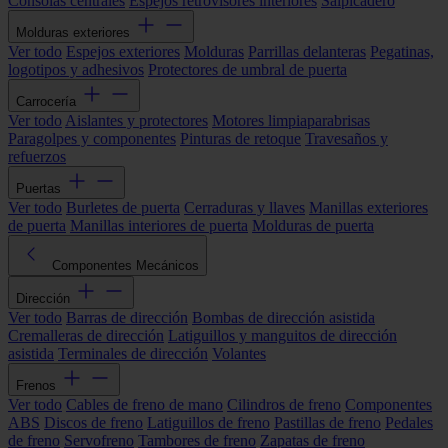
Consolas centrales
Espejos retrovisores interiores
Salpicadero
Molduras exteriores
Ver todo
Espejos exteriores
Molduras
Parrillas delanteras
Pegatinas,
logotipos y adhesivos
Protectores de umbral de puerta
Carrocería
Ver todo
Aislantes y protectores
Motores limpiaparabrisas
Paragolpes y componentes
Pinturas de retoque
Travesaños y
refuerzos
Puertas
Ver todo
Burletes de puerta
Cerraduras y llaves
Manillas exteriores
de puerta
Manillas interiores de puerta
Molduras de puerta
Componentes Mecánicos
Dirección
Ver todo
Barras de dirección
Bombas de dirección asistida
Cremalleras de dirección
Latiguillos y manguitos de dirección
asistida
Terminales de dirección
Volantes
Frenos
Ver todo
Cables de freno de mano
Cilindros de freno
Componentes
ABS
Discos de freno
Latiguillos de freno
Pastillas de freno
Pedales
de freno
Servofreno
Tambores de freno
Zapatas de freno