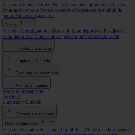
Ver todo
Embellecedores
Pedales
Pegatinas, logotipos y adhesivos
Pinturas de retoque
Pomos de cambio
Protectores de umbral de
puerta
Vinilos de carrocería
Tuning
Ver todo
Amortiguadores
Discos de freno deportivos
Pastillas de
freno deportivas
Muelles de suspensión
Separadores de rueda
Híbridos y Eléctricos
Limpieza y Cuidado
Descubre los recambios
Aceites y Líquidos
Aceite de transmisión
AdBlue®
Limpieza y Cuidado
Carrocería y Molduras
Molduras interiores
Ver todo
Acabados de asiento
Alfombrillas
Cinturones de seguridad