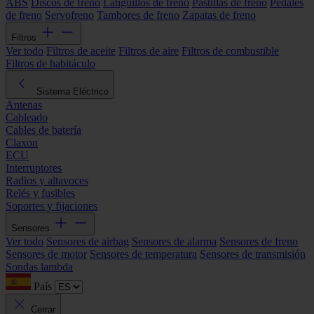
ABS
Discos de freno
Latiguillos de freno
Pastillas de freno
Pedales
de freno
Servofreno
Tambores de freno
Zapatas de freno
Filtros
Ver todo
Filtros de aceite
Filtros de aire
Filtros de combustible
Filtros de habitáculo
Sistema Eléctrico
Antenas
Cableado
Cables de batería
Claxon
ECU
Interruptores
Radios y altavoces
Relés y fusibles
Soportes y fijaciones
Sensores
Ver todo
Sensores de airbag
Sensores de alarma
Sensores de freno
Sensores de motor
Sensores de temperatura
Sensores de transmisión
Sondas lambda
País
Cerrar