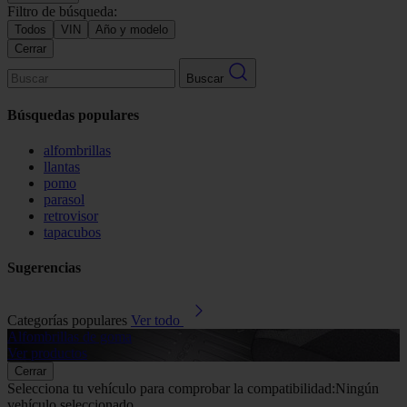
Filtro de búsqueda:
Todos
VIN
Año y modelo
Cerrar
Buscar
Búsquedas populares
alfombrillas
llantas
pomo
parasol
retrovisor
tapacubos
Sugerencias
Categorías populares
Ver todo
Alfombrillas de goma
G
Ver productos
V
Cerrar
Selecciona tu vehículo para comprobar la compatibilidad:
Ningún
vehículo seleccionado