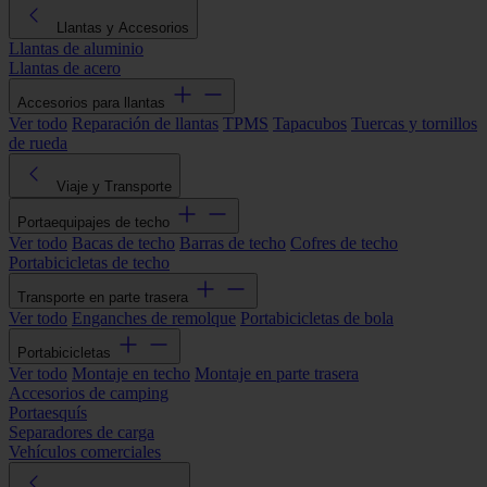
Llantas y Accesorios
Llantas de aluminio
Llantas de acero
Accesorios para llantas
Ver todo
Reparación de llantas
TPMS
Tapacubos
Tuercas y tornillos
de rueda
Viaje y Transporte
Portaequipajes de techo
Ver todo
Bacas de techo
Barras de techo
Cofres de techo
Portabicicletas de techo
Transporte en parte trasera
Ver todo
Enganches de remolque
Portabicicletas de bola
Portabicicletas
Ver todo
Montaje en techo
Montaje en parte trasera
Accesorios de camping
Portaesquís
Separadores de carga
Vehículos comerciales