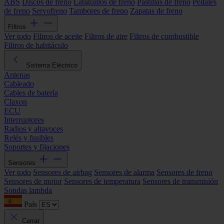
ABS
Discos de freno
Latiguillos de freno
Pastillas de freno
Pedales
de freno
Servofreno
Tambores de freno
Zapatas de freno
Filtros
Ver todo
Filtros de aceite
Filtros de aire
Filtros de combustible
Filtros de habitáculo
Sistema Eléctrico
Antenas
Cableado
Cables de batería
Claxon
ECU
Interruptores
Radios y altavoces
Relés y fusibles
Soportes y fijaciones
Sensores
Ver todo
Sensores de airbag
Sensores de alarma
Sensores de freno
Sensores de motor
Sensores de temperatura
Sensores de transmisión
Sondas lambda
País
Cerrar