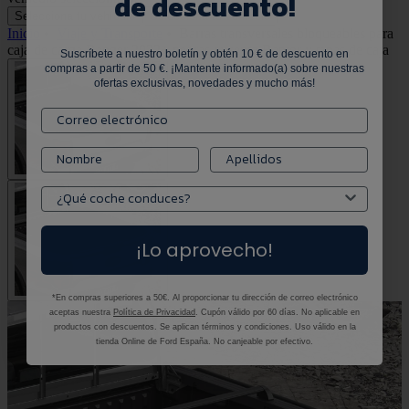
de descuento!
Selecciona tu vehículo
Selecciona tu vehículo
Inicio
•
Viaje y Transporte
•
Barras transversales bloqueables para
caja de carga Ranger 2022+ negras excepto Raptor y tapas de caja
Suscríbete a nuestro boletín y obtén 10 € de descuento en
compras a partir de 50 €. ¡Mantente informado(a) sobre nuestras
ofertas exclusivas, novedades y mucho más!
¡Lo aprovecho!
*En compras superiores a 50€. Al proporcionar tu dirección de correo electrónico
aceptas nuestra
Política de Privacidad
. Cupón válido por 60 días. No aplicable en
productos con descuentos. Se aplican términos y condiciones. Uso válido en la
tienda Online de Ford España. No canjeable por efectivo.