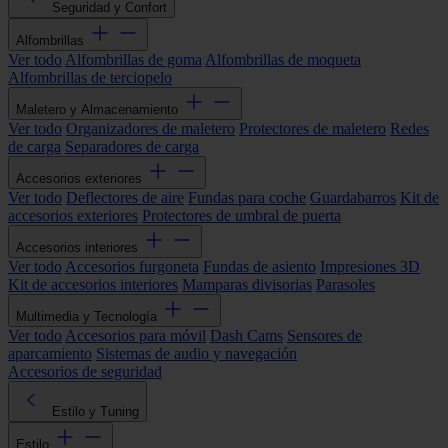
Seguridad y Confort
Alfombrillas
Ver todo
Alfombrillas de goma
Alfombrillas de moqueta
Alfombrillas de terciopelo
Maletero y Almacenamiento
Ver todo
Organizadores de maletero
Protectores de maletero
Redes
de carga
Separadores de carga
Accesorios exteriores
Ver todo
Deflectores de aire
Fundas para coche
Guardabarros
Kit de
accesorios exteriores
Protectores de umbral de puerta
Accesorios interiores
Ver todo
Accesorios furgoneta
Fundas de asiento
Impresiones 3D
Kit de accesorios interiores
Mamparas divisorias
Parasoles
Multimedia y Tecnología
Ver todo
Accesorios para móvil
Dash Cams
Sensores de
aparcamiento
Sistemas de audio y navegación
Accesorios de seguridad
Estilo y Tuning
Estilo