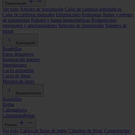
Transmisión
Ver todo
Árboles de transmisión
Cajas de cambios automáticas
Cajas de cambios manuales
Diferenciales
Embrague
Juntas y retenes
de transmisión
Palieres y juntas homocinéticas
Rodamientos,
engranajes y sincronizadores
Sensores de transmisión
Volantes de
motor
Iluminación
Bombillas
Faros delanteros
Iluminación interior
Intermitentes
Luces antiniebla
Luces de freno
Mandos de luces
Mantenimiento
Bombillas
Bujías
Calentadores
Limpiaparabrisas
Frenos
Ver todo
Cables de freno de mano
Cilindros de freno
Componentes