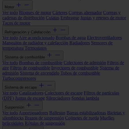
Motor
Ver todo
Bloques de motor
Cárteres
Correas alternador
Correas y
cadenas de distribución
Culatas
Embrague
Juntas y retenes de motor
Tacos de motor
Refrigeración y Calefacción
Ver todo
Aire acondicionado
Bombas de agua
Electroventiladores
Manguitos de radiador y calefacción
Radiadores
Sensores de
temperatura
Termostatos
Sistema de combustible
Ver todo
Bombas de combustible
Colectores de admisión
Filtros de
aire
Filtros de combustible
Inyectores de combustible
Sistema de
admisión
Sistema de encendido
Tubos de combustible
Turbocompresores
Sistema de escape
Ver todo
Catalizadores
Colectores de escape
Filtros de partículas
(DPF)
Juntas de escape
Silenciadores
Sondas lambda
Suspensión
Ver todo
Amortiguadores
Ballestas
Barras estabilizadoras
Bieletas y
silentblocks
Brazos de suspensión
Cojinetes de rueda
Muelles
helicoidales
Rótulas de suspensión