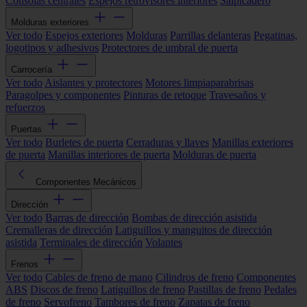
Consolas centrales
Espejos retrovisores interiores
Salpicadero
Molduras exteriores
Ver todo
Espejos exteriores
Molduras
Parrillas delanteras
Pegatinas,
logotipos y adhesivos
Protectores de umbral de puerta
Carrocería
Ver todo
Aislantes y protectores
Motores limpiaparabrisas
Paragolpes y componentes
Pinturas de retoque
Travesaños y
refuerzos
Puertas
Ver todo
Burletes de puerta
Cerraduras y llaves
Manillas exteriores
de puerta
Manillas interiores de puerta
Molduras de puerta
Componentes Mecánicos
Dirección
Ver todo
Barras de dirección
Bombas de dirección asistida
Cremalleras de dirección
Latiguillos y manguitos de dirección
asistida
Terminales de dirección
Volantes
Frenos
Ver todo
Cables de freno de mano
Cilindros de freno
Componentes
ABS
Discos de freno
Latiguillos de freno
Pastillas de freno
Pedales
de freno
Servofreno
Tambores de freno
Zapatas de freno