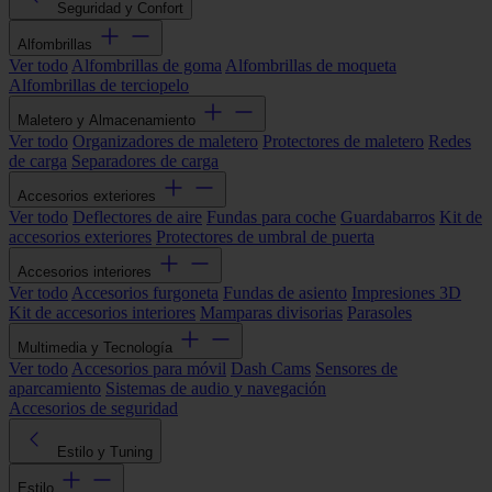
Seguridad y Confort
Alfombrillas
Ver todo
Alfombrillas de goma
Alfombrillas de moqueta
Alfombrillas de terciopelo
Maletero y Almacenamiento
Ver todo
Organizadores de maletero
Protectores de maletero
Redes
de carga
Separadores de carga
Accesorios exteriores
Ver todo
Deflectores de aire
Fundas para coche
Guardabarros
Kit de
accesorios exteriores
Protectores de umbral de puerta
Accesorios interiores
Ver todo
Accesorios furgoneta
Fundas de asiento
Impresiones 3D
Kit de accesorios interiores
Mamparas divisorias
Parasoles
Multimedia y Tecnología
Ver todo
Accesorios para móvil
Dash Cams
Sensores de
aparcamiento
Sistemas de audio y navegación
Accesorios de seguridad
Estilo y Tuning
Estilo