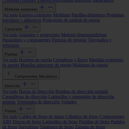
Consolas centrales
Espejos retrovisores interiores
Salpicadero
Molduras exteriores
Ver todo
Espejos exteriores
Molduras
Parrillas delanteras
Pegatinas,
logotipos y adhesivos
Protectores de umbral de puerta
Carrocería
Ver todo
Aislantes y protectores
Motores limpiaparabrisas
Paragolpes y componentes
Pinturas de retoque
Travesaños y
refuerzos
Puertas
Ver todo
Burletes de puerta
Cerraduras y llaves
Manillas exteriores
de puerta
Manillas interiores de puerta
Molduras de puerta
Componentes Mecánicos
Dirección
Ver todo
Barras de dirección
Bombas de dirección asistida
Cremalleras de dirección
Latiguillos y manguitos de dirección
asistida
Terminales de dirección
Volantes
Frenos
Ver todo
Cables de freno de mano
Cilindros de freno
Componentes
ABS
Discos de freno
Latiguillos de freno
Pastillas de freno
Pedales
de freno
Servofreno
Tambores de freno
Zapatas de freno