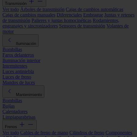
Transmisión
Ver todo
Árboles de transmisión
Cajas de cambios automáticas
Cajas de cambios manuales
Diferenciales
Embrague
Juntas y retenes
de transmisión
Palieres y juntas homocinéticas
Rodamientos,
engranajes y sincronizadores
Sensores de transmisión
Volantes de
motor
Iluminación
Bombillas
Faros delanteros
Iluminación interior
Intermitentes
Luces antiniebla
Luces de freno
Mandos de luces
Mantenimiento
Bombillas
Bujías
Calentadores
Limpiaparabrisas
Frenos
Ver todo
Cables de freno de mano
Cilindros de freno
Componentes