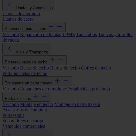
Llantas y Accesorios
Llantas de aluminio
Llantas de acero
Accesorios para llantas
Ver todo
Reparación de llantas
TPMS
Tapacubos
Tuercas y tornillos
de rueda
Viaje y Transporte
Portaequipajes de techo
Ver todo
Bacas de techo
Barras de techo
Cofres de techo
Portabicicletas de techo
Transporte en parte trasera
Ver todo
Enganches de remolque
Portabicicletas de bola
Portabicicletas
Ver todo
Montaje en techo
Montaje en parte trasera
Accesorios de camping
Portaesquís
Separadores de carga
Vehículos comerciales