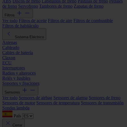
ABS
Discos de freno
Latiguillos de freno
Pastillas de freno
Pedales
de freno
Servofreno
Tambores de freno
Zapatas de freno
Filtros
Ver todo
Filtros de aceite
Filtros de aire
Filtros de combustible
Filtros de habitáculo
Sistema Eléctrico
Antenas
Cableado
Cables de batería
Claxon
ECU
Interruptores
Radios y altavoces
Relés y fusibles
Soportes y fijaciones
Sensores
Ver todo
Sensores de airbag
Sensores de alarma
Sensores de freno
Sensores de motor
Sensores de temperatura
Sensores de transmisión
Sondas lambda
País
Cerrar