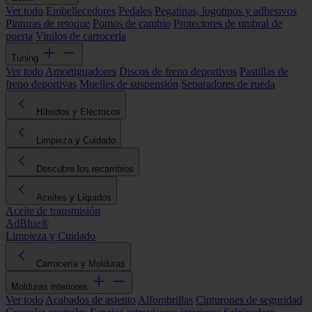
Ver todo
Embellecedores
Pedales
Pegatinas, logotipos y adhesivos
Pinturas de retoque
Pomos de cambio
Protectores de umbral de
puerta
Vinilos de carrocería
Tuning
Ver todo
Amortiguadores
Discos de freno deportivos
Pastillas de
freno deportivas
Muelles de suspensión
Separadores de rueda
Híbridos y Eléctricos
Limpieza y Cuidado
Descubre los recambios
Aceites y Líquidos
Aceite de transmisión
AdBlue®
Limpieza y Cuidado
Carrocería y Molduras
Molduras interiores
Ver todo
Acabados de asiento
Alfombrillas
Cinturones de seguridad