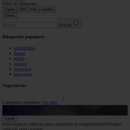
Filtro de búsqueda:
Todos
VIN
Año y modelo
Cerrar
Buscar
Búsquedas populares
alfombrillas
llantas
pomo
parasol
retrovisor
tapacubos
Sugerencias
Categorías populares
Ver todo
Alfombrillas de goma
G
Ver productos
V
Cerrar
Selecciona tu vehículo para comprobar la compatibilidad:
Ningún
vehículo seleccionado