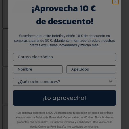
¡
Aprovecha 10 €
de descuento!
Suscríbete a nuestro boletín y obtén 10 € de descuento en
compras a partir de 50 €. ¡Mantente informado(a) sobre nuestras
ofertas exclusivas, novedades y mucho más!
¡Lo aprovecho!
*En compras superiores a 50€. Al proporcionar tu dirección de correo electrónico
aceptas nuestra
Política de Privacidad
. Cupón válido por 60 días. No aplicable en
productos con descuentos. Se aplican términos y condiciones. Uso válido en la
tienda Online de Ford España. No canjeable por efectivo.