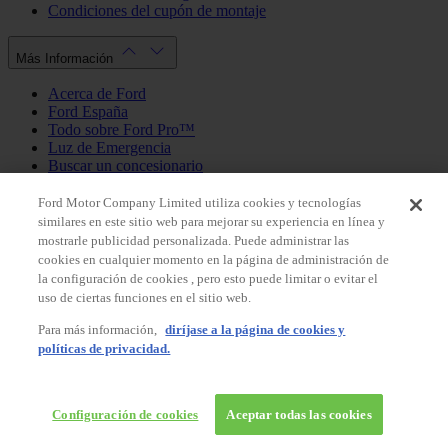
Condiciones del cupón de montaje
Más Información
Acerca de Ford
Ford España
Todo sobre Ford Pro™
Luz de Emergencia
Buscar un concesionario
Política de cookies
Política de privacidad
Ford Motor Company Limited utiliza cookies y tecnologías
similares en este sitio web para mejorar su experiencia en línea y
mostrarle publicidad personalizada. Puede administrar las
Mi Cuenta
cookies en cualquier momento en la página de administración de
la configuración de cookies , pero esto puede limitar o evitar el
Iniciar sesión / Registrarse
uso de ciertas funciones en el sitio web.
Mis pedidos
Para más información,
diríjase a la página de cookies y
País
políticas de privacidad.
Facebook
X
Instagram
Youtube
LinkedIn
© 2026 Ford España, S.L.
Ford Shop España
Configuración de cookies
Aceptar todas las cookies