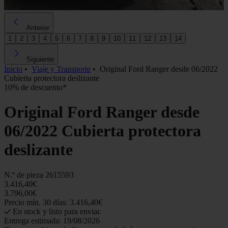
Anterior
1
2
3
4
5
6
7
8
9
10
11
12
13
14
Siguiente
Inicio
•
Viaje y Transporte
•
Original Ford Ranger desde 06/2022
Cubierta protectora deslizante
10% de descuento*
Original Ford Ranger desde
06/2022 Cubierta protectora
deslizante
N.º de pieza
2615593
3.416,40€
3.796,00€
Precio mín. 30 días: 3.416,40€
En stock y listo para enviar.
Entrega estimada: 19/08/2026