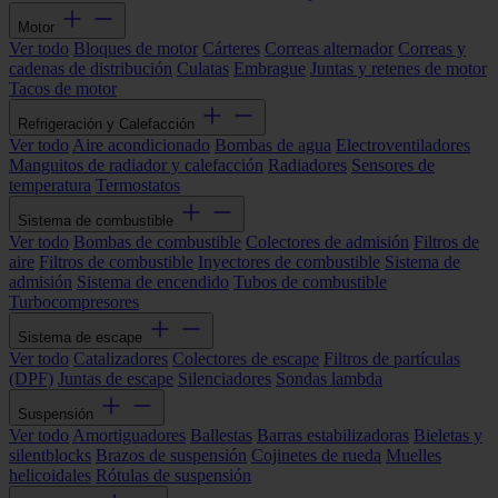
Motor
Ver todo
Bloques de motor
Cárteres
Correas alternador
Correas y
cadenas de distribución
Culatas
Embrague
Juntas y retenes de motor
Tacos de motor
Refrigeración y Calefacción
Ver todo
Aire acondicionado
Bombas de agua
Electroventiladores
Manguitos de radiador y calefacción
Radiadores
Sensores de
temperatura
Termostatos
Sistema de combustible
Ver todo
Bombas de combustible
Colectores de admisión
Filtros de
aire
Filtros de combustible
Inyectores de combustible
Sistema de
admisión
Sistema de encendido
Tubos de combustible
Turbocompresores
Sistema de escape
Ver todo
Catalizadores
Colectores de escape
Filtros de partículas
(DPF)
Juntas de escape
Silenciadores
Sondas lambda
Suspensión
Ver todo
Amortiguadores
Ballestas
Barras estabilizadoras
Bieletas y
silentblocks
Brazos de suspensión
Cojinetes de rueda
Muelles
helicoidales
Rótulas de suspensión