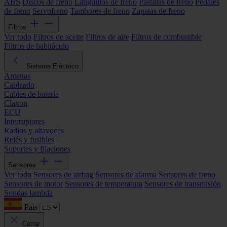
ABS
Discos de freno
Latiguillos de freno
Pastillas de freno
Pedales
de freno
Servofreno
Tambores de freno
Zapatas de freno
Filtros
Ver todo
Filtros de aceite
Filtros de aire
Filtros de combustible
Filtros de habitáculo
Sistema Eléctrico
Antenas
Cableado
Cables de batería
Claxon
ECU
Interruptores
Radios y altavoces
Relés y fusibles
Soportes y fijaciones
Sensores
Ver todo
Sensores de airbag
Sensores de alarma
Sensores de freno
Sensores de motor
Sensores de temperatura
Sensores de transmisión
Sondas lambda
País
Cerrar