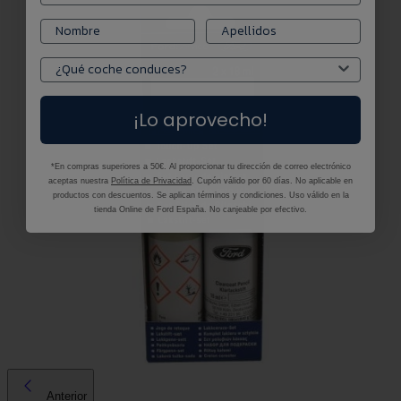
¡Lo aprovecho!
*En compras superiores a 50€. Al proporcionar tu dirección de correo electrónico
aceptas nuestra
Política de Privacidad
. Cupón válido por 60 días. No aplicable en
productos con descuentos. Se aplican términos y condiciones. Uso válido en la
tienda Online de Ford España. No canjeable por efectivo.
Anterior