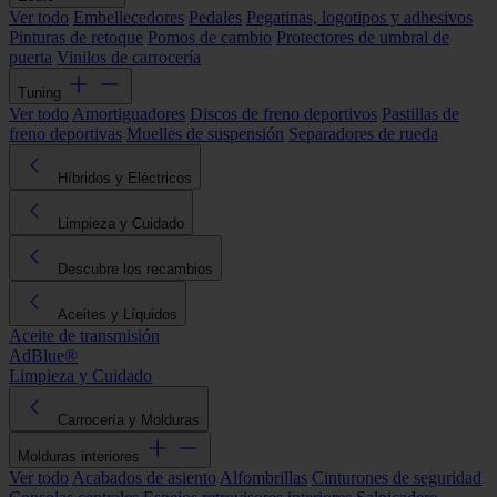
Ver todo
Embellecedores
Pedales
Pegatinas, logotipos y adhesivos
Pinturas de retoque
Pomos de cambio
Protectores de umbral de
puerta
Vinilos de carrocería
Tuning
Ver todo
Amortiguadores
Discos de freno deportivos
Pastillas de
freno deportivas
Muelles de suspensión
Separadores de rueda
Híbridos y Eléctricos
Limpieza y Cuidado
Descubre los recambios
Aceites y Líquidos
Aceite de transmisión
AdBlue®
Limpieza y Cuidado
Carrocería y Molduras
Molduras interiores
Ver todo
Acabados de asiento
Alfombrillas
Cinturones de seguridad