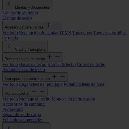
Llantas y Accesorios
Llantas de aluminio
Llantas de acero
Accesorios para llantas
Ver todo
Reparación de llantas
TPMS
Tapacubos
Tuercas y tornillos
de rueda
Viaje y Transporte
Portaequipajes de techo
Ver todo
Bacas de techo
Barras de techo
Cofres de techo
Portabicicletas de techo
Transporte en parte trasera
Ver todo
Enganches de remolque
Portabicicletas de bola
Portabicicletas
Ver todo
Montaje en techo
Montaje en parte trasera
Accesorios de camping
Portaesquís
Separadores de carga
Vehículos comerciales