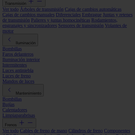
Transmisión
Ver todo
Árboles de transmisión
Cajas de cambios automáticas
Cajas de cambios manuales
Diferenciales
Embrague
Juntas y retenes
de transmisión
Palieres y juntas homocinéticas
Rodamientos,
engranajes y sincronizadores
Sensores de transmisión
Volantes de
motor
Iluminación
Bombillas
Faros delanteros
Iluminación interior
Intermitentes
Luces antiniebla
Luces de freno
Mandos de luces
Mantenimiento
Bombillas
Bujías
Calentadores
Limpiaparabrisas
Frenos
Ver todo
Cables de freno de mano
Cilindros de freno
Componentes