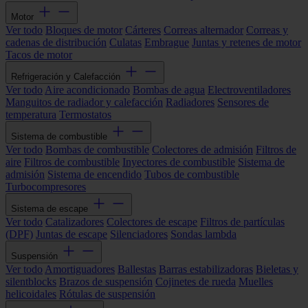
Motor
Ver todo
Bloques de motor
Cárteres
Correas alternador
Correas y
cadenas de distribución
Culatas
Embrague
Juntas y retenes de motor
Tacos de motor
Refrigeración y Calefacción
Ver todo
Aire acondicionado
Bombas de agua
Electroventiladores
Manguitos de radiador y calefacción
Radiadores
Sensores de
temperatura
Termostatos
Sistema de combustible
Ver todo
Bombas de combustible
Colectores de admisión
Filtros de
aire
Filtros de combustible
Inyectores de combustible
Sistema de
admisión
Sistema de encendido
Tubos de combustible
Turbocompresores
Sistema de escape
Ver todo
Catalizadores
Colectores de escape
Filtros de partículas
(DPF)
Juntas de escape
Silenciadores
Sondas lambda
Suspensión
Ver todo
Amortiguadores
Ballestas
Barras estabilizadoras
Bieletas y
silentblocks
Brazos de suspensión
Cojinetes de rueda
Muelles
helicoidales
Rótulas de suspensión