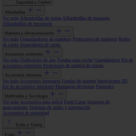
Seguridad y Confort
Alfombrillas
Ver todo
Alfombrillas de goma
Alfombrillas de moqueta
Alfombrillas de terciopelo
Maletero y Almacenamiento
Ver todo
Organizadores de maletero
Protectores de maletero
Redes
de carga
Separadores de carga
Accesorios exteriores
Ver todo
Deflectores de aire
Fundas para coche
Guardabarros
Kit de
accesorios exteriores
Protectores de umbral de puerta
Accesorios interiores
Ver todo
Accesorios furgoneta
Fundas de asiento
Impresiones 3D
Kit de accesorios interiores
Mamparas divisorias
Parasoles
Multimedia y Tecnología
Ver todo
Accesorios para móvil
Dash Cams
Sensores de
aparcamiento
Sistemas de audio y navegación
Accesorios de seguridad
Estilo y Tuning
Estilo