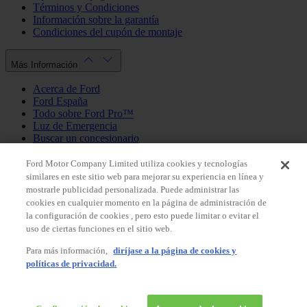
Términos y Condiciones
Información sobre la garantía
Condiciones del cupón de montaje
Más Información
Acerca de Ford
Ford España
Todo sobre Ford Pro™
Luz de Emergencia
Buscar un concesionario
Política de cookies
Política de privacidad
Ford Motor Company Limited utiliza cookies y tecnologías
similares en este sitio web para mejorar su experiencia en línea y
mostrarle publicidad personalizada. Puede administrar las
Mi Cuenta
cookies en cualquier momento en la página de administración de
la configuración de cookies , pero esto puede limitar o evitar el
Iniciar sesión / Registrarse
uso de ciertas funciones en el sitio web.
Mis pedidos
Para más información,
diríjase a la página de cookies y
País
políticas de privacidad.
Facebook
X
Instagram
Youtube
LinkedIn
© 2026 Ford España, S.L.
Ford Shop España