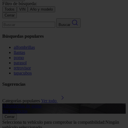
Filtro de búsqueda:
Todos
VIN
Año y modelo
Cerrar
Buscar
Búsquedas populares
alfombrillas
llantas
pomo
parasol
retrovisor
tapacubos
Sugerencias
Categorías populares
Ver todo
Alfombrillas de goma
G
Ver productos
V
Cerrar
Selecciona tu vehículo para comprobar la compatibilidad:
Ningún
vehículo seleccionado