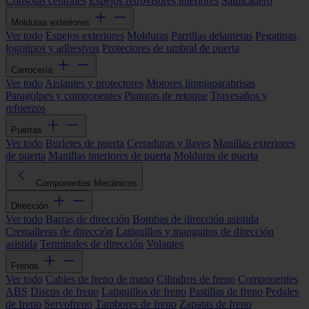
Consolas centrales
Espejos retrovisores interiores
Salpicadero
Molduras exteriores
Ver todo
Espejos exteriores
Molduras
Parrillas delanteras
Pegatinas,
logotipos y adhesivos
Protectores de umbral de puerta
Carrocería
Ver todo
Aislantes y protectores
Motores limpiaparabrisas
Paragolpes y componentes
Pinturas de retoque
Travesaños y
refuerzos
Puertas
Ver todo
Burletes de puerta
Cerraduras y llaves
Manillas exteriores
de puerta
Manillas interiores de puerta
Molduras de puerta
Componentes Mecánicos
Dirección
Ver todo
Barras de dirección
Bombas de dirección asistida
Cremalleras de dirección
Latiguillos y manguitos de dirección
asistida
Terminales de dirección
Volantes
Frenos
Ver todo
Cables de freno de mano
Cilindros de freno
Componentes
ABS
Discos de freno
Latiguillos de freno
Pastillas de freno
Pedales
de freno
Servofreno
Tambores de freno
Zapatas de freno