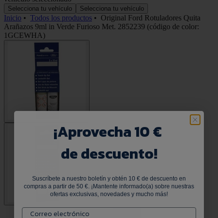
Selecciona tu vehículo
Selecciona tu vehículo
Inicio
•
Todos los productos
•
Original Ford Rotuladores Quita
Arañazos 9ml in Verde Furioso Met. 2852239 (código de color:
1GCEWHA)
¡
Aprovecha 10 €
de descuento!
Suscríbete a nuestro boletín y obtén 10 € de descuento en
compras a partir de 50 €. ¡Mantente informado(a) sobre nuestras
ofertas exclusivas, novedades y mucho más!