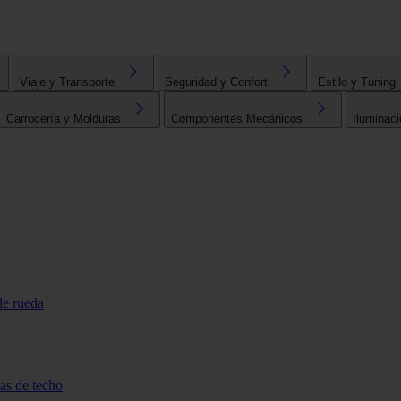
Viaje y Transporte
Seguridad y Confort
Estilo y Tuning
Carrocería y Molduras
Componentes Mecánicos
Iluminaci
de rueda
tas de techo