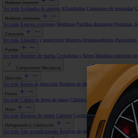
Molduras interiores
Ver todo
Acabados de asiento
Alfombrillas
Cinturones de seguridad
C
Molduras exteriores
Ver todo
Espejos exteriores
Molduras
Parrillas delanteras
Pegatinas, l
Carrocería
Ver todo
Aislantes y protectores
Motores limpiaparabrisas
Paragolpes
Puertas
Ver todo
Burletes de puerta
Cerraduras y llaves
Manillas exteriores de
Componentes Mecánicos
Dirección
Ver todo
Barras de dirección
Bombas de dirección asistida
Cremallera
Frenos
Ver todo
Cables de freno de mano
Cilindros de freno
Componentes 
Motor
Ver todo
Bloques de motor
Cárteres
Correas alternador
Correas y cade
Refrigeración y Calefacción
Ver todo
Aire acondicionado
Bombas de agua
Electroventiladores
Man