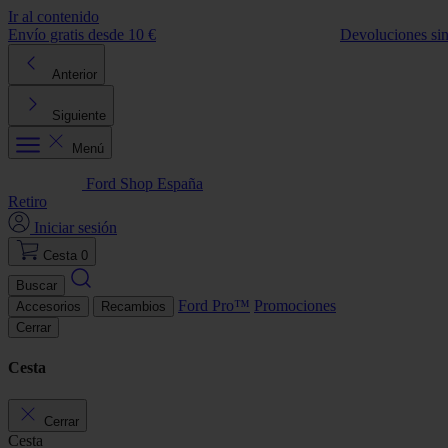
Ir al contenido
Envío gratis desde 10 €
Devoluciones si
Anterior
Siguiente
Menú
Ford Shop España
Retiro
Iniciar sesión
Cesta
0
Buscar
Ford Pro™
Promociones
Accesorios
Recambios
Cerrar
Cesta
Cerrar
Cesta