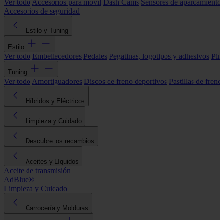
Ver todo
Accesorios para móvil
Dash Cams
Sensores de aparcamient
Accesorios de seguridad
Estilo y Tuning
Estilo
Ver todo
Embellecedores
Pedales
Pegatinas, logotipos y adhesivos
Pi
Tuning
Ver todo
Amortiguadores
Discos de freno deportivos
Pastillas de fren
Híbridos y Eléctricos
Limpieza y Cuidado
Descubre los recambios
Aceites y Líquidos
Aceite de transmisión
AdBlue®
Limpieza y Cuidado
Carrocería y Molduras