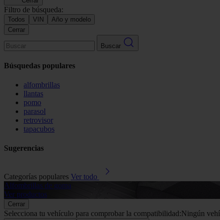
Cerrar
Filtro de búsqueda:
Todos
VIN
Año y modelo
Cerrar
Buscar
Búsquedas populares
alfombrillas
llantas
pomo
parasol
retrovisor
tapacubos
Sugerencias
Categorías populares
Ver todo
Alfombrillas de goma
Ver productos
Cerrar
Selecciona tu vehículo para comprobar la compatibilidad:
Ningún vehí