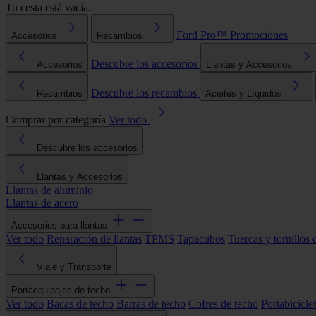
Tu cesta está vacía.
Ford Pro™
Promociones
Accesorios
Recambios
Descubre los accesorios
Accesorios
Llantas y Accesorios
Descubre los recambios
Recambios
Aceites y Líquidos
Comprar por categoría
Ver todo
Descubre los accesorios
Llantas y Accesorios
Llantas de aluminio
Llantas de acero
Accesorios para llantas
Ver todo
Reparación de llantas
TPMS
Tapacubos
Tuercas y tornillos 
Viaje y Transporte
Portaequipajes de techo
Ver todo
Bacas de techo
Barras de techo
Cofres de techo
Portabicicle