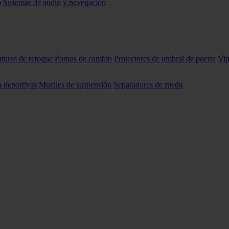
o
Sistemas de audio y navegación
nturas de retoque
Pomos de cambio
Protectores de umbral de puerta
Vin
o deportivas
Muelles de suspensión
Separadores de rueda