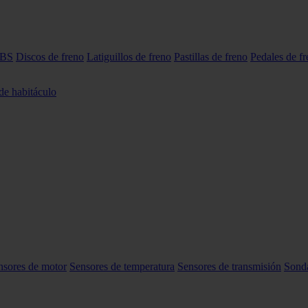
ABS
Discos de freno
Latiguillos de freno
Pastillas de freno
Pedales de f
 de habitáculo
nsores de motor
Sensores de temperatura
Sensores de transmisión
Sond