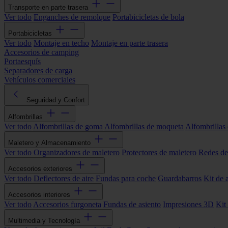
Transporte en parte trasera
Ver todo
Enganches de remolque
Portabicicletas de bola
Portabicicletas
Ver todo
Montaje en techo
Montaje en parte trasera
Accesorios de camping
Portaesquís
Separadores de carga
Vehículos comerciales
Seguridad y Confort
Alfombrillas
Ver todo
Alfombrillas de goma
Alfombrillas de moqueta
Alfombrillas 
Maletero y Almacenamiento
Ver todo
Organizadores de maletero
Protectores de maletero
Redes de
Accesorios exteriores
Ver todo
Deflectores de aire
Fundas para coche
Guardabarros
Kit de 
Accesorios interiores
Ver todo
Accesorios furgoneta
Fundas de asiento
Impresiones 3D
Kit
Multimedia y Tecnología