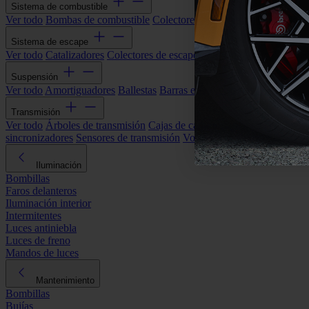
Sistema de combustible
Ver todo
Bombas de combustible
Colectores de admisión
Filtros de ai
Sistema de escape
Ver todo
Catalizadores
Colectores de escape
Filtros de partículas (DP
Suspensión
Ver todo
Amortiguadores
Ballestas
Barras estabilizadoras
Bieletas y s
Transmisión
Ver todo
Árboles de transmisión
Cajas de cambios automáticas
Cajas
sincronizadores
Sensores de transmisión
Volantes de motor
Iluminación
Bombillas
Faros delanteros
Iluminación interior
Intermitentes
Luces antiniebla
Luces de freno
Mandos de luces
Mantenimiento
Bombillas
Bujías