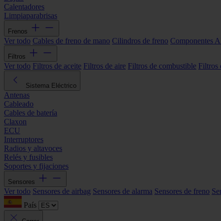
Calentadores
Limpiaparabrisas
Frenos
Ver todo
Cables de freno de mano
Cilindros de freno
Componentes 
Filtros
Ver todo
Filtros de aceite
Filtros de aire
Filtros de combustible
Filtros
Sistema Eléctrico
Antenas
Cableado
Cables de batería
Claxon
ECU
Interruptores
Radios y altavoces
Relés y fusibles
Soportes y fijaciones
Sensores
Ver todo
Sensores de airbag
Sensores de alarma
Sensores de freno
Se
País