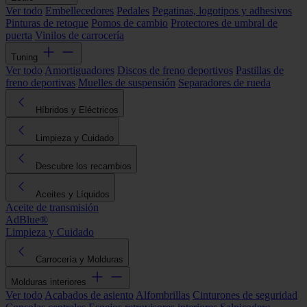
Ver todo
Embellecedores
Pedales
Pegatinas, logotipos y adhesivos
Pinturas de retoque
Pomos de cambio
Protectores de umbral de
puerta
Vinilos de carrocería
Tuning
Ver todo
Amortiguadores
Discos de freno deportivos
Pastillas de
freno deportivas
Muelles de suspensión
Separadores de rueda
Híbridos y Eléctricos
Limpieza y Cuidado
Descubre los recambios
Aceites y Líquidos
Aceite de transmisión
AdBlue®
Limpieza y Cuidado
Carrocería y Molduras
Molduras interiores
Ver todo
Acabados de asiento
Alfombrillas
Cinturones de seguridad