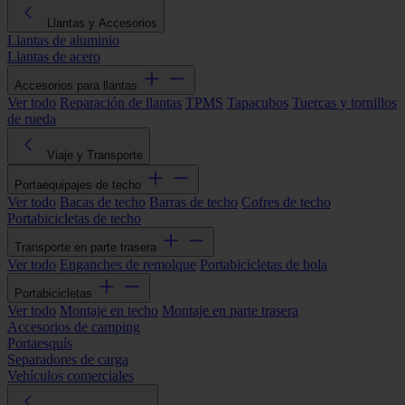
Llantas y Accesorios
Llantas de aluminio
Llantas de acero
Accesorios para llantas
Ver todo
Reparación de llantas
TPMS
Tapacubos
Tuercas y tornillos
de rueda
Viaje y Transporte
Portaequipajes de techo
Ver todo
Bacas de techo
Barras de techo
Cofres de techo
Portabicicletas de techo
Transporte en parte trasera
Ver todo
Enganches de remolque
Portabicicletas de bola
Portabicicletas
Ver todo
Montaje en techo
Montaje en parte trasera
Accesorios de camping
Portaesquís
Separadores de carga
Vehículos comerciales