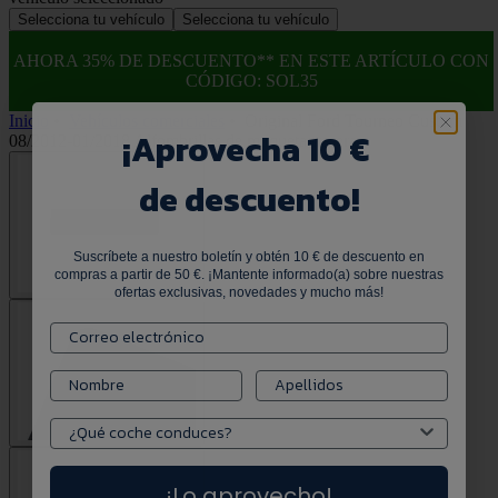
Selecciona tu vehículo
Selecciona tu vehículo
AHORA 35% DE DESCUENTO** EN ESTE ARTÍCULO CON
CÓDIGO: SOL35
Inicio
•
Vehículos comerciales
•
Original Ford Tourneo Custom
¡
Aprovecha 10 €
08/2012-01/2018 Alfombrillas de moqueta trasera
de descuento!
Suscríbete a nuestro boletín y obtén 10 € de descuento en
compras a partir de 50 €. ¡Mantente informado(a) sobre nuestras
ofertas exclusivas, novedades y mucho más!
¡Lo aprovecho!