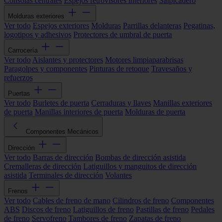
Consolas centrales
Espejos retrovisores interiores
Salpicadero
Molduras exteriores
Ver todo
Espejos exteriores
Molduras
Parrillas delanteras
Pegatinas,
logotipos y adhesivos
Protectores de umbral de puerta
Carrocería
Ver todo
Aislantes y protectores
Motores limpiaparabrisas
Paragolpes y componentes
Pinturas de retoque
Travesaños y
refuerzos
Puertas
Ver todo
Burletes de puerta
Cerraduras y llaves
Manillas exteriores
de puerta
Manillas interiores de puerta
Molduras de puerta
Componentes Mecánicos
Dirección
Ver todo
Barras de dirección
Bombas de dirección asistida
Cremalleras de dirección
Latiguillos y manguitos de dirección
asistida
Terminales de dirección
Volantes
Frenos
Ver todo
Cables de freno de mano
Cilindros de freno
Componentes
ABS
Discos de freno
Latiguillos de freno
Pastillas de freno
Pedales
de freno
Servofreno
Tambores de freno
Zapatas de freno