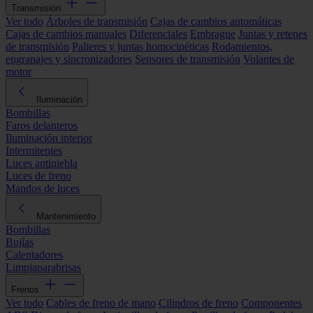
Transmisión
Ver todo
Árboles de transmisión
Cajas de cambios automáticas
Cajas de cambios manuales
Diferenciales
Embrague
Juntas y retenes
de transmisión
Palieres y juntas homocinéticas
Rodamientos,
engranajes y sincronizadores
Sensores de transmisión
Volantes de
motor
Iluminación
Bombillas
Faros delanteros
Iluminación interior
Intermitentes
Luces antiniebla
Luces de freno
Mandos de luces
Mantenimiento
Bombillas
Bujías
Calentadores
Limpiaparabrisas
Frenos
Ver todo
Cables de freno de mano
Cilindros de freno
Componentes