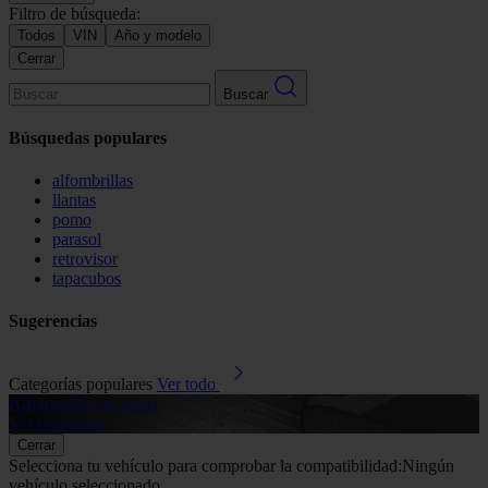
Filtro de búsqueda:
Todos
VIN
Año y modelo
Cerrar
Buscar
Búsquedas populares
alfombrillas
llantas
pomo
parasol
retrovisor
tapacubos
Sugerencias
Categorías populares
Ver todo
Alfombrillas de goma
G
Ver productos
V
Cerrar
Selecciona tu vehículo para comprobar la compatibilidad:
Ningún
vehículo seleccionado