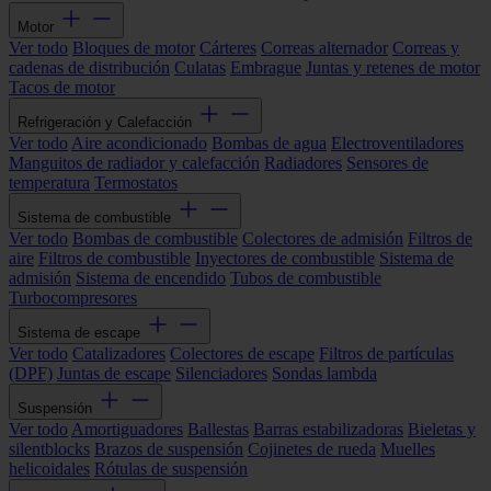
Motor
Ver todo
Bloques de motor
Cárteres
Correas alternador
Correas y
cadenas de distribución
Culatas
Embrague
Juntas y retenes de motor
Tacos de motor
Refrigeración y Calefacción
Ver todo
Aire acondicionado
Bombas de agua
Electroventiladores
Manguitos de radiador y calefacción
Radiadores
Sensores de
temperatura
Termostatos
Sistema de combustible
Ver todo
Bombas de combustible
Colectores de admisión
Filtros de
aire
Filtros de combustible
Inyectores de combustible
Sistema de
admisión
Sistema de encendido
Tubos de combustible
Turbocompresores
Sistema de escape
Ver todo
Catalizadores
Colectores de escape
Filtros de partículas
(DPF)
Juntas de escape
Silenciadores
Sondas lambda
Suspensión
Ver todo
Amortiguadores
Ballestas
Barras estabilizadoras
Bieletas y
silentblocks
Brazos de suspensión
Cojinetes de rueda
Muelles
helicoidales
Rótulas de suspensión