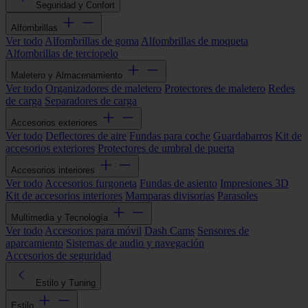
Seguridad y Confort
Alfombrillas
Ver todo
Alfombrillas de goma
Alfombrillas de moqueta
Alfombrillas de terciopelo
Maletero y Almacenamiento
Ver todo
Organizadores de maletero
Protectores de maletero
Redes
de carga
Separadores de carga
Accesorios exteriores
Ver todo
Deflectores de aire
Fundas para coche
Guardabarros
Kit de
accesorios exteriores
Protectores de umbral de puerta
Accesorios interiores
Ver todo
Accesorios furgoneta
Fundas de asiento
Impresiones 3D
Kit de accesorios interiores
Mamparas divisorias
Parasoles
Multimedia y Tecnología
Ver todo
Accesorios para móvil
Dash Cams
Sensores de
aparcamiento
Sistemas de audio y navegación
Accesorios de seguridad
Estilo y Tuning
Estilo