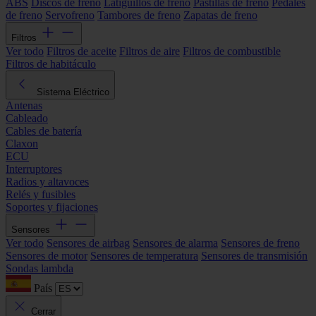
ABS
Discos de freno
Latiguillos de freno
Pastillas de freno
Pedales
de freno
Servofreno
Tambores de freno
Zapatas de freno
Filtros
Ver todo
Filtros de aceite
Filtros de aire
Filtros de combustible
Filtros de habitáculo
Sistema Eléctrico
Antenas
Cableado
Cables de batería
Claxon
ECU
Interruptores
Radios y altavoces
Relés y fusibles
Soportes y fijaciones
Sensores
Ver todo
Sensores de airbag
Sensores de alarma
Sensores de freno
Sensores de motor
Sensores de temperatura
Sensores de transmisión
Sondas lambda
País
Cerrar