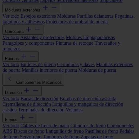
Consolas centrales
Espejos retrovisores interiores
Salpicadero
Molduras exteriores
Ver todo
Espejos exteriores
Molduras
Parrillas delanteras
Pegatinas,
logotipos y adhesivos
Protectores de umbral de puerta
Carrocería
Ver todo
Aislantes y protectores
Motores limpiaparabrisas
Paragolpes y componentes
Pinturas de retoque
Travesaños y
refuerzos
Puertas
Ver todo
Burletes de puerta
Cerraduras y llaves
Manillas exteriores
de puerta
Manillas interiores de puerta
Molduras de puerta
Componentes Mecánicos
Dirección
Ver todo
Barras de dirección
Bombas de dirección asistida
Cremalleras de dirección
Latiguillos y manguitos de dirección
asistida
Terminales de dirección
Volantes
Frenos
Ver todo
Cables de freno de mano
Cilindros de freno
Componentes
ABS
Discos de freno
Latiguillos de freno
Pastillas de freno
Pedales
de freno
Servofreno
Tambores de freno
Zapatas de freno