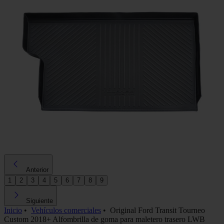
Anterior
1
2
3
4
5
6
7
8
9
Siguiente
Inicio
•
Vehículos comerciales
•
Original Ford Transit Tourneo
Custom 2018+ Alfombrilla de goma para maletero trasero LWB