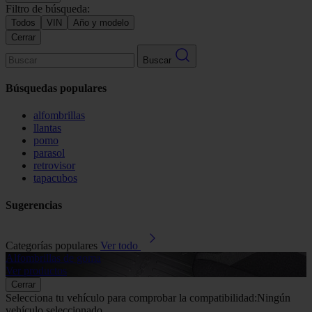
Filtro de búsqueda:
Todos
VIN
Año y modelo
Cerrar
Buscar
Búsquedas populares
alfombrillas
llantas
pomo
parasol
retrovisor
tapacubos
Sugerencias
Categorías populares
Ver todo
Alfombrillas de goma
G
Ver productos
V
Cerrar
Selecciona tu vehículo para comprobar la compatibilidad:
Ningún
vehículo seleccionado