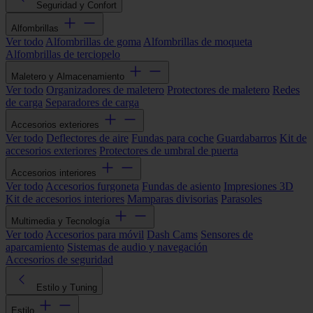
Seguridad y Confort
Alfombrillas
Ver todo
Alfombrillas de goma
Alfombrillas de moqueta
Alfombrillas de terciopelo
Maletero y Almacenamiento
Ver todo
Organizadores de maletero
Protectores de maletero
Redes
de carga
Separadores de carga
Accesorios exteriores
Ver todo
Deflectores de aire
Fundas para coche
Guardabarros
Kit de
accesorios exteriores
Protectores de umbral de puerta
Accesorios interiores
Ver todo
Accesorios furgoneta
Fundas de asiento
Impresiones 3D
Kit de accesorios interiores
Mamparas divisorias
Parasoles
Multimedia y Tecnología
Ver todo
Accesorios para móvil
Dash Cams
Sensores de
aparcamiento
Sistemas de audio y navegación
Accesorios de seguridad
Estilo y Tuning
Estilo