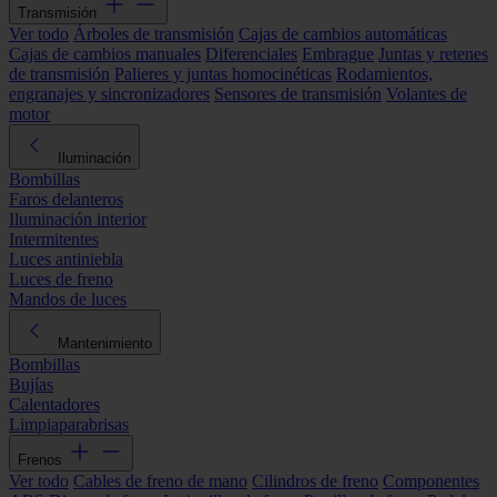
Transmisión
Ver todo
Árboles de transmisión
Cajas de cambios automáticas
Cajas de cambios manuales
Diferenciales
Embrague
Juntas y retenes
de transmisión
Palieres y juntas homocinéticas
Rodamientos,
engranajes y sincronizadores
Sensores de transmisión
Volantes de
motor
Iluminación
Bombillas
Faros delanteros
Iluminación interior
Intermitentes
Luces antiniebla
Luces de freno
Mandos de luces
Mantenimiento
Bombillas
Bujías
Calentadores
Limpiaparabrisas
Frenos
Ver todo
Cables de freno de mano
Cilindros de freno
Componentes