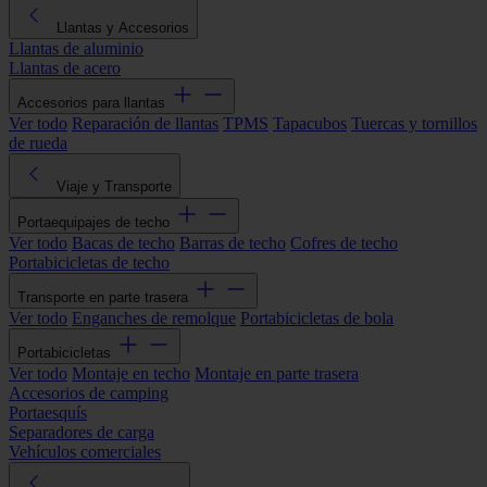
Llantas y Accesorios
Llantas de aluminio
Llantas de acero
Accesorios para llantas
Ver todo
Reparación de llantas
TPMS
Tapacubos
Tuercas y tornillos
de rueda
Viaje y Transporte
Portaequipajes de techo
Ver todo
Bacas de techo
Barras de techo
Cofres de techo
Portabicicletas de techo
Transporte en parte trasera
Ver todo
Enganches de remolque
Portabicicletas de bola
Portabicicletas
Ver todo
Montaje en techo
Montaje en parte trasera
Accesorios de camping
Portaesquís
Separadores de carga
Vehículos comerciales