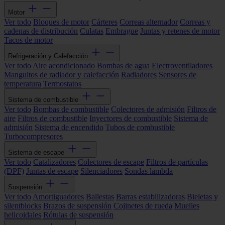
Motor
Ver todo
Bloques de motor
Cárteres
Correas alternador
Correas y
cadenas de distribución
Culatas
Embrague
Juntas y retenes de motor
Tacos de motor
Refrigeración y Calefacción
Ver todo
Aire acondicionado
Bombas de agua
Electroventiladores
Manguitos de radiador y calefacción
Radiadores
Sensores de
temperatura
Termostatos
Sistema de combustible
Ver todo
Bombas de combustible
Colectores de admisión
Filtros de
aire
Filtros de combustible
Inyectores de combustible
Sistema de
admisión
Sistema de encendido
Tubos de combustible
Turbocompresores
Sistema de escape
Ver todo
Catalizadores
Colectores de escape
Filtros de partículas
(DPF)
Juntas de escape
Silenciadores
Sondas lambda
Suspensión
Ver todo
Amortiguadores
Ballestas
Barras estabilizadoras
Bieletas y
silentblocks
Brazos de suspensión
Cojinetes de rueda
Muelles
helicoidales
Rótulas de suspensión