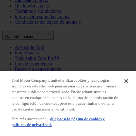
Cancelar contrato
Opciones de pago
Términos y Condiciones
Información sobre la garantía
Condiciones del cupón de montaje
Más Información
Acerca de Ford
Ford España
Todo sobre Ford Pro™
Luz de Emergencia
Buscar un concesionario
Política de cookies
Política de privacidad
Ford Motor Company Limited utiliza cookies y tecnologías
similares en este sitio web para mejorar su experiencia en línea y
mostrarle publicidad personalizada. Puede administrar las
Mi Cuenta
cookies en cualquier momento en la página de administración de
la configuración de cookies , pero esto puede limitar o evitar el
Iniciar sesión / Registrarse
uso de ciertas funciones en el sitio web.
Mis pedidos
Para más información,
diríjase a la página de cookies y
País
políticas de privacidad.
Facebook
X
Instagram
Youtube
LinkedIn