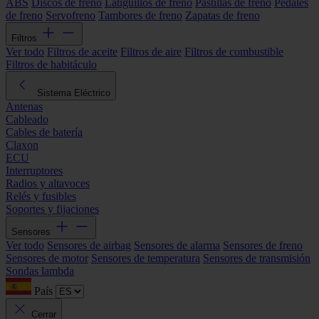
ABS
Discos de freno
Latiguillos de freno
Pastillas de freno
Pedales
de freno
Servofreno
Tambores de freno
Zapatas de freno
Filtros
Ver todo
Filtros de aceite
Filtros de aire
Filtros de combustible
Filtros de habitáculo
Sistema Eléctrico
Antenas
Cableado
Cables de batería
Claxon
ECU
Interruptores
Radios y altavoces
Relés y fusibles
Soportes y fijaciones
Sensores
Ver todo
Sensores de airbag
Sensores de alarma
Sensores de freno
Sensores de motor
Sensores de temperatura
Sensores de transmisión
Sondas lambda
País
Cerrar