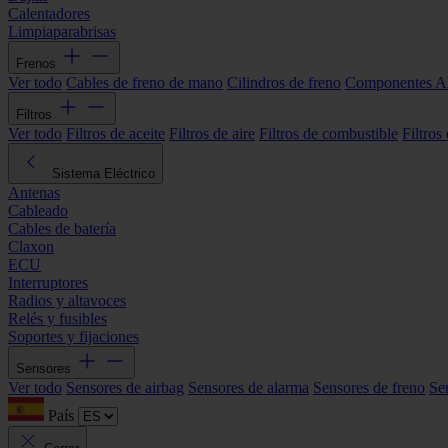
Calentadores
Limpiaparabrisas
Frenos
Ver todo
Cables de freno de mano
Cilindros de freno
Componentes 
Filtros
Ver todo
Filtros de aceite
Filtros de aire
Filtros de combustible
Filtros
Sistema Eléctrico
Antenas
Cableado
Cables de batería
Claxon
ECU
Interruptores
Radios y altavoces
Relés y fusibles
Soportes y fijaciones
Sensores
Ver todo
Sensores de airbag
Sensores de alarma
Sensores de freno
Se
País