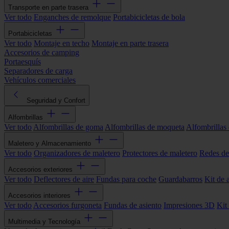
Transporte en parte trasera
Ver todo
Enganches de remolque
Portabicicletas de bola
Portabicicletas
Ver todo
Montaje en techo
Montaje en parte trasera
Accesorios de camping
Portaesquís
Separadores de carga
Vehículos comerciales
Seguridad y Confort
Alfombrillas
Ver todo
Alfombrillas de goma
Alfombrillas de moqueta
Alfombrillas 
Maletero y Almacenamiento
Ver todo
Organizadores de maletero
Protectores de maletero
Redes de
Accesorios exteriores
Ver todo
Deflectores de aire
Fundas para coche
Guardabarros
Kit de 
Accesorios interiores
Ver todo
Accesorios furgoneta
Fundas de asiento
Impresiones 3D
Kit
Multimedia y Tecnología