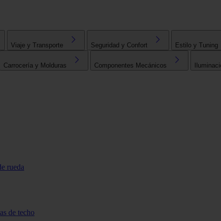
Viaje y Transporte
Seguridad y Confort
Estilo y Tuning
Carrocería y Molduras
Componentes Mecánicos
Iluminaci
de rueda
tas de techo