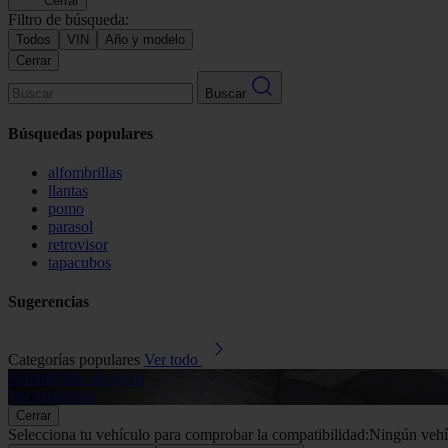
Cerrar
Filtro de búsqueda:
Todos
VIN
Año y modelo
Cerrar
Buscar
Búsquedas populares
alfombrillas
llantas
pomo
parasol
retrovisor
tapacubos
Sugerencias
Categorías populares
Ver todo
Alfombrillas de goma
Ver productos
Cerrar
Selecciona tu vehículo para comprobar la compatibilidad:
Ningún vehí