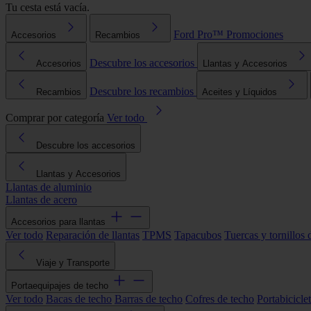
Tu cesta está vacía.
Ford Pro™
Promociones
Accesorios
Recambios
Descubre los accesorios
Accesorios
Llantas y Accesorios
Descubre los recambios
Recambios
Aceites y Líquidos
Comprar por categoría
Ver todo
Descubre los accesorios
Llantas y Accesorios
Llantas de aluminio
Llantas de acero
Accesorios para llantas
Ver todo
Reparación de llantas
TPMS
Tapacubos
Tuercas y tornillos 
Viaje y Transporte
Portaequipajes de techo
Ver todo
Bacas de techo
Barras de techo
Cofres de techo
Portabicicle