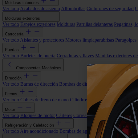
Molduras interiores
Ver todo
Acabados de asiento
Alfombrillas
Cinturones de seguridad
C
Molduras exteriores
Ver todo
Espejos exteriores
Molduras
Parrillas delanteras
Pegatinas, l
Carrocería
Ver todo
Aislantes y protectores
Motores limpiaparabrisas
Paragolpes
Puertas
Ver todo
Burletes de puerta
Cerraduras y llaves
Manillas exteriores de
Componentes Mecánicos
Dirección
Ver todo
Barras de dirección
Bombas de dirección asistida
Cremallera
Frenos
Ver todo
Cables de freno de mano
Cilindros de freno
Componentes 
Motor
Ver todo
Bloques de motor
Cárteres
Correas alternador
Correas y cade
Refrigeración y Calefacción
Ver todo
Aire acondicionado
Bombas de agua
Electroventiladores
Man