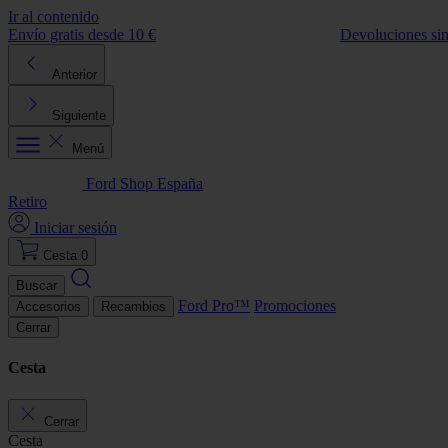
Ir al contenido
Envío gratis desde 10 €
Devoluciones si
Anterior
Siguiente
Menú
Ford Shop España
Retiro
Iniciar sesión
Cesta
0
Buscar
Ford Pro™
Promociones
Accesorios
Recambios
Cerrar
Cesta
Cerrar
Cesta