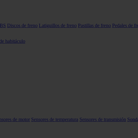
ABS
Discos de freno
Latiguillos de freno
Pastillas de freno
Pedales de f
 de habitáculo
nsores de motor
Sensores de temperatura
Sensores de transmisión
Sond