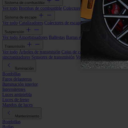
Sistema de combustible
Ver todo
Bombas de combustible
Colectores de admisión
Filtros de ai
Sistema de escape
Ver todo
Catalizadores
Colectores de escape
Filtros de partículas (DP
Suspensión
Ver todo
Amortiguadores
Ballestas
Barras estabilizadoras
Bieletas y s
Transmisión
Ver todo
Árboles de transmisión
Cajas de cambios automáticas
Cajas
sincronizadores
Sensores de transmisión
Volantes de motor
Iluminación
Bombillas
Faros delanteros
Iluminación interior
Intermitentes
Luces antiniebla
Luces de freno
Mandos de luces
Mantenimiento
Bombillas
Bujías