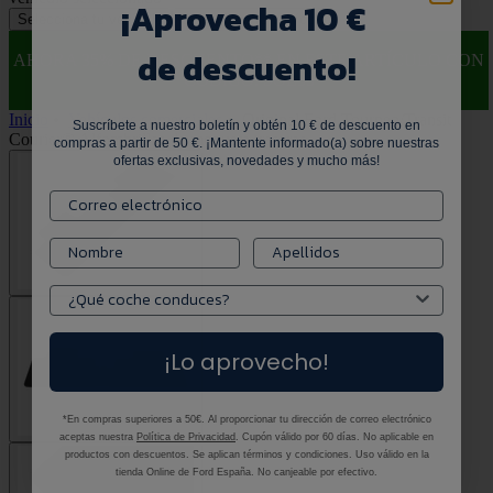
¡
Aprovecha 10 €
Selecciona tu vehículo
Selecciona tu vehículo
de descuento!
AHORA 35% DE DESCUENTO** EN ESTE ARTÍCULO CON
CÓDIGO: SOL35
Inicio
•
Vehículos comerciales
•
Original Ford Tourneo/Transit
Suscríbete a nuestro boletín y obtén 10 € de descuento en
Courier® Alfombrillas de moqueta traseras
compras a partir de 50 €. ¡Mantente informado(a) sobre nuestras
ofertas exclusivas, novedades y mucho más!
¡Lo aprovecho!
*En compras superiores a 50€. Al proporcionar tu dirección de correo electrónico
aceptas nuestra
Política de Privacidad
. Cupón válido por 60 días. No aplicable en
productos con descuentos. Se aplican términos y condiciones. Uso válido en la
tienda Online de Ford España. No canjeable por efectivo.