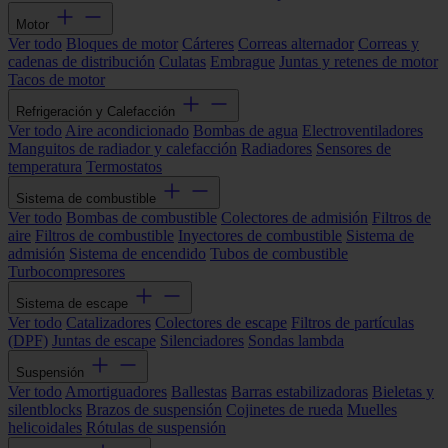
Motor
Ver todo
Bloques de motor
Cárteres
Correas alternador
Correas y
cadenas de distribución
Culatas
Embrague
Juntas y retenes de motor
Tacos de motor
Refrigeración y Calefacción
Ver todo
Aire acondicionado
Bombas de agua
Electroventiladores
Manguitos de radiador y calefacción
Radiadores
Sensores de
temperatura
Termostatos
Sistema de combustible
Ver todo
Bombas de combustible
Colectores de admisión
Filtros de
aire
Filtros de combustible
Inyectores de combustible
Sistema de
admisión
Sistema de encendido
Tubos de combustible
Turbocompresores
Sistema de escape
Ver todo
Catalizadores
Colectores de escape
Filtros de partículas
(DPF)
Juntas de escape
Silenciadores
Sondas lambda
Suspensión
Ver todo
Amortiguadores
Ballestas
Barras estabilizadoras
Bieletas y
silentblocks
Brazos de suspensión
Cojinetes de rueda
Muelles
helicoidales
Rótulas de suspensión