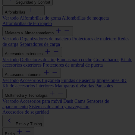
Seguridad y Confort
Alfombrillas
Ver todo
Alfombrillas de goma
Alfombrillas de moqueta
Alfombrillas de terciopelo
Maletero y Almacenamiento
Ver todo
Organizadores de maletero
Protectores de maletero
Redes
de carga
Separadores de carga
Accesorios exteriores
Ver todo
Deflectores de aire
Fundas para coche
Guardabarros
Kit de
accesorios exteriores
Protectores de umbral de puerta
Accesorios interiores
Ver todo
Accesorios furgoneta
Fundas de asiento
Impresiones 3D
Kit de accesorios interiores
Mamparas divisorias
Parasoles
Multimedia y Tecnología
Ver todo
Accesorios para móvil
Dash Cams
Sensores de
aparcamiento
Sistemas de audio y navegación
Accesorios de seguridad
Estilo y Tuning
Estilo