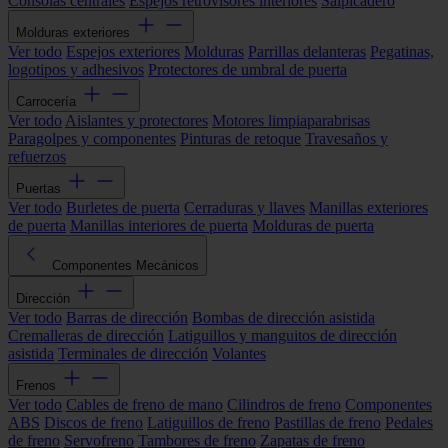
Consolas centrales
Espejos retrovisores interiores
Salpicadero
Molduras exteriores
Ver todo
Espejos exteriores
Molduras
Parrillas delanteras
Pegatinas,
logotipos y adhesivos
Protectores de umbral de puerta
Carrocería
Ver todo
Aislantes y protectores
Motores limpiaparabrisas
Paragolpes y componentes
Pinturas de retoque
Travesaños y
refuerzos
Puertas
Ver todo
Burletes de puerta
Cerraduras y llaves
Manillas exteriores
de puerta
Manillas interiores de puerta
Molduras de puerta
Componentes Mecánicos
Dirección
Ver todo
Barras de dirección
Bombas de dirección asistida
Cremalleras de dirección
Latiguillos y manguitos de dirección
asistida
Terminales de dirección
Volantes
Frenos
Ver todo
Cables de freno de mano
Cilindros de freno
Componentes
ABS
Discos de freno
Latiguillos de freno
Pastillas de freno
Pedales
de freno
Servofreno
Tambores de freno
Zapatas de freno