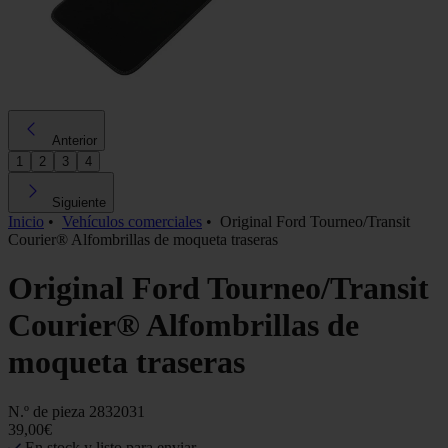
Anterior
1
2
3
4
Siguiente
Inicio
•
Vehículos comerciales
•
Original Ford Tourneo/Transit
Courier® Alfombrillas de moqueta traseras
Original Ford Tourneo/Transit
Courier® Alfombrillas de
moqueta traseras
N.º de pieza
2832031
39,00€
En stock y listo para enviar.