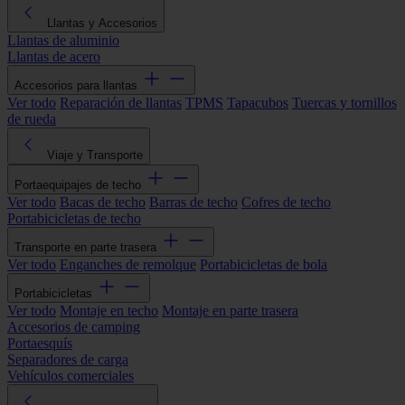
Llantas y Accesorios
Llantas de aluminio
Llantas de acero
Accesorios para llantas
Ver todo
Reparación de llantas
TPMS
Tapacubos
Tuercas y tornillos
de rueda
Viaje y Transporte
Portaequipajes de techo
Ver todo
Bacas de techo
Barras de techo
Cofres de techo
Portabicicletas de techo
Transporte en parte trasera
Ver todo
Enganches de remolque
Portabicicletas de bola
Portabicicletas
Ver todo
Montaje en techo
Montaje en parte trasera
Accesorios de camping
Portaesquís
Separadores de carga
Vehículos comerciales