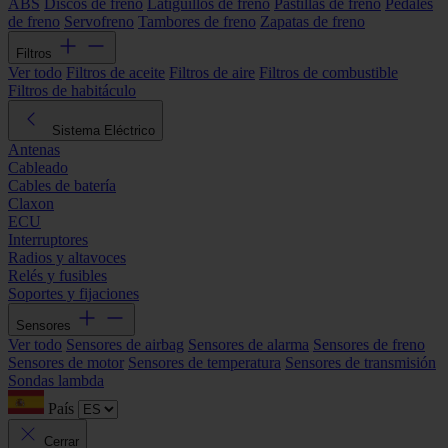
ABS
Discos de freno
Latiguillos de freno
Pastillas de freno
Pedales
de freno
Servofreno
Tambores de freno
Zapatas de freno
Filtros
Ver todo
Filtros de aceite
Filtros de aire
Filtros de combustible
Filtros de habitáculo
Sistema Eléctrico
Antenas
Cableado
Cables de batería
Claxon
ECU
Interruptores
Radios y altavoces
Relés y fusibles
Soportes y fijaciones
Sensores
Ver todo
Sensores de airbag
Sensores de alarma
Sensores de freno
Sensores de motor
Sensores de temperatura
Sensores de transmisión
Sondas lambda
País
Cerrar