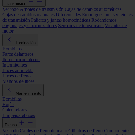
Transmisión
Ver todo
Árboles de transmisión
Cajas de cambios automáticas
Cajas de cambios manuales
Diferenciales
Embrague
Juntas y retenes
de transmisión
Palieres y juntas homocinéticas
Rodamientos,
engranajes y sincronizadores
Sensores de transmisión
Volantes de
motor
Iluminación
Bombillas
Faros delanteros
Iluminación interior
Intermitentes
Luces antiniebla
Luces de freno
Mandos de luces
Mantenimiento
Bombillas
Bujías
Calentadores
Limpiaparabrisas
Frenos
Ver todo
Cables de freno de mano
Cilindros de freno
Componentes