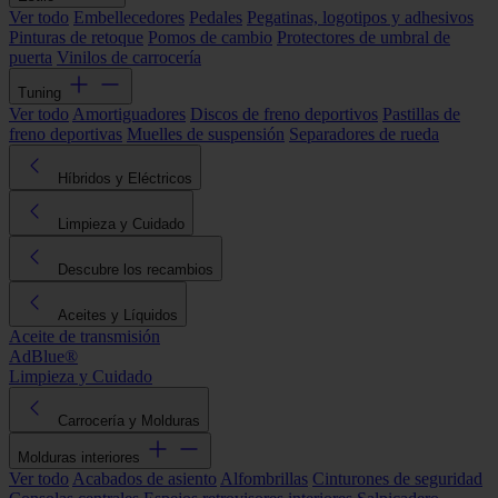
Ver todo
Embellecedores
Pedales
Pegatinas, logotipos y adhesivos
Pinturas de retoque
Pomos de cambio
Protectores de umbral de
puerta
Vinilos de carrocería
Tuning
Ver todo
Amortiguadores
Discos de freno deportivos
Pastillas de
freno deportivas
Muelles de suspensión
Separadores de rueda
Híbridos y Eléctricos
Limpieza y Cuidado
Descubre los recambios
Aceites y Líquidos
Aceite de transmisión
AdBlue®
Limpieza y Cuidado
Carrocería y Molduras
Molduras interiores
Ver todo
Acabados de asiento
Alfombrillas
Cinturones de seguridad