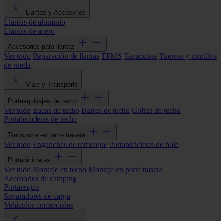
Llantas y Accesorios
Llantas de aluminio
Llantas de acero
Accesorios para llantas
Ver todo
Reparación de llantas
TPMS
Tapacubos
Tuercas y tornillos
de rueda
Viaje y Transporte
Portaequipajes de techo
Ver todo
Bacas de techo
Barras de techo
Cofres de techo
Portabicicletas de techo
Transporte en parte trasera
Ver todo
Enganches de remolque
Portabicicletas de bola
Portabicicletas
Ver todo
Montaje en techo
Montaje en parte trasera
Accesorios de camping
Portaesquís
Separadores de carga
Vehículos comerciales