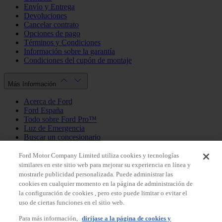
Envío y Entrega
Devoluciones
Cancelar contrato
Opciones de pago
Términos y Condiciones
Información sobre la garantía
Condiciones del cupón de montaje
Más Información
Acerca de Ford
Ford España
Todo sobre Ford Pro™
Luz de Emergencia
Buscar un concesionario
Política de cookies
Política de privacidad
Ford Motor Company Limited utiliza cookies y tecnologías
similares en este sitio web para mejorar su experiencia en línea y
mostrarle publicidad personalizada. Puede administrar las
Mi Cuenta
cookies en cualquier momento en la página de administración de
la configuración de cookies , pero esto puede limitar o evitar el
Iniciar sesión / Registrarse
uso de ciertas funciones en el sitio web.
Mis pedidos
Para más información,
diríjase a la página de cookies y