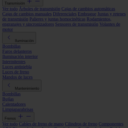
Transmisión
Ver todo
Árboles de transmisión
Cajas de cambios automáticas
Cajas de cambios manuales
Diferenciales
Embrague
Juntas y retenes
de transmisión
Palieres y juntas homocinéticas
Rodamientos,
engranajes y sincronizadores
Sensores de transmisión
Volantes de
motor
Iluminación
Bombillas
Faros delanteros
Iluminación interior
Intermitentes
Luces antiniebla
Luces de freno
Mandos de luces
Mantenimiento
Bombillas
Bujías
Calentadores
Limpiaparabrisas
Frenos
Ver todo
Cables de freno de mano
Cilindros de freno
Componentes