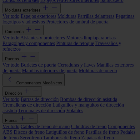
Consolas centrales
Espejos retrovisores interiores
Salpicadero
Molduras exteriores
Ver todo
Espejos exteriores
Molduras
Parrillas delanteras
Pegatinas,
logotipos y adhesivos
Protectores de umbral de puerta
Carrocería
Ver todo
Aislantes y protectores
Motores limpiaparabrisas
Paragolpes y componentes
Pinturas de retoque
Travesaños y
refuerzos
Puertas
Ver todo
Burletes de puerta
Cerraduras y llaves
Manillas exteriores
de puerta
Manillas interiores de puerta
Molduras de puerta
Componentes Mecánicos
Dirección
Ver todo
Barras de dirección
Bombas de dirección asistida
Cremalleras de dirección
Latiguillos y manguitos de dirección
asistida
Terminales de dirección
Volantes
Frenos
Ver todo
Cables de freno de mano
Cilindros de freno
Componentes
ABS
Discos de freno
Latiguillos de freno
Pastillas de freno
Pedales
de freno
Servofreno
Tambores de freno
Zapatas de freno