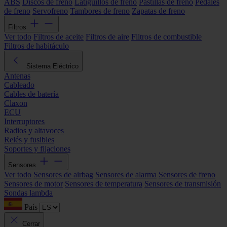
ABS
Discos de freno
Latiguillos de freno
Pastillas de freno
Pedales
de freno
Servofreno
Tambores de freno
Zapatas de freno
Filtros
Ver todo
Filtros de aceite
Filtros de aire
Filtros de combustible
Filtros de habitáculo
Sistema Eléctrico
Antenas
Cableado
Cables de batería
Claxon
ECU
Interruptores
Radios y altavoces
Relés y fusibles
Soportes y fijaciones
Sensores
Ver todo
Sensores de airbag
Sensores de alarma
Sensores de freno
Sensores de motor
Sensores de temperatura
Sensores de transmisión
Sondas lambda
País
Cerrar