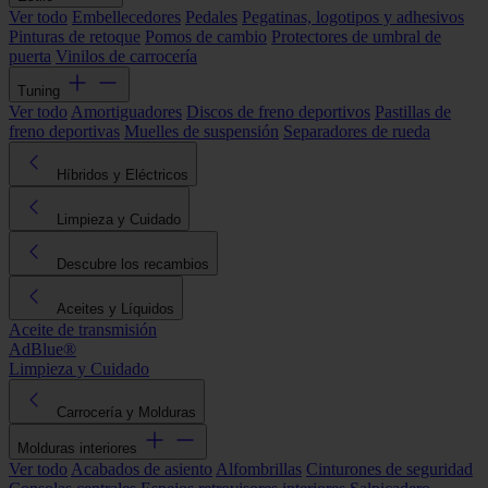
Ver todo
Embellecedores
Pedales
Pegatinas, logotipos y adhesivos
Pinturas de retoque
Pomos de cambio
Protectores de umbral de
puerta
Vinilos de carrocería
Tuning
Ver todo
Amortiguadores
Discos de freno deportivos
Pastillas de
freno deportivas
Muelles de suspensión
Separadores de rueda
Híbridos y Eléctricos
Limpieza y Cuidado
Descubre los recambios
Aceites y Líquidos
Aceite de transmisión
AdBlue®
Limpieza y Cuidado
Carrocería y Molduras
Molduras interiores
Ver todo
Acabados de asiento
Alfombrillas
Cinturones de seguridad