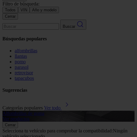
Filtro de búsqueda:
Todos
VIN
Año y modelo
Cerrar
Buscar
Búsquedas populares
alfombrillas
llantas
pomo
parasol
retrovisor
tapacubos
Sugerencias
Categorías populares
Ver todo
Alfombrillas de goma
G
Ver productos
V
Cerrar
Selecciona tu vehículo para comprobar la compatibilidad:
Ningún
vehículo seleccionado