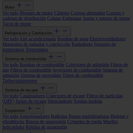
Motor
Ver todo
Bloques de motor
Cárteres
Correas alternador
Correas y
cadenas de distribución
Culatas
Embrague
Juntas y retenes de motor
Tacos de motor
Refrigeración y Calefacción
Ver todo
Aire acondicionado
Bombas de agua
Electroventiladores
Manguitos de radiador y calefacción
Radiadores
Sensores de
temperatura
Termostatos
Sistema de combustible
Ver todo
Bombas de combustible
Colectores de admisión
Filtros de
aire
Filtros de combustible
Inyectores de combustible
Sistema de
admisión
Sistema de encendido
Tubos de combustible
Turbocompresores
Sistema de escape
Ver todo
Catalizadores
Colectores de escape
Filtros de partículas
(DPF)
Juntas de escape
Silenciadores
Sondas lambda
Suspensión
Ver todo
Amortiguadores
Ballestas
Barras estabilizadoras
Bieletas y
silentblocks
Brazos de suspensión
Cojinetes de rueda
Muelles
helicoidales
Rótulas de suspensión