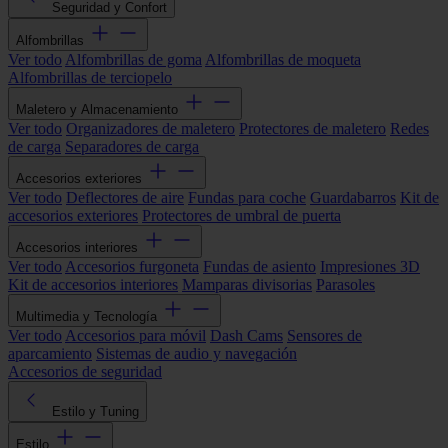
Seguridad y Confort
Alfombrillas
Ver todo
Alfombrillas de goma
Alfombrillas de moqueta
Alfombrillas de terciopelo
Maletero y Almacenamiento
Ver todo
Organizadores de maletero
Protectores de maletero
Redes
de carga
Separadores de carga
Accesorios exteriores
Ver todo
Deflectores de aire
Fundas para coche
Guardabarros
Kit de
accesorios exteriores
Protectores de umbral de puerta
Accesorios interiores
Ver todo
Accesorios furgoneta
Fundas de asiento
Impresiones 3D
Kit de accesorios interiores
Mamparas divisorias
Parasoles
Multimedia y Tecnología
Ver todo
Accesorios para móvil
Dash Cams
Sensores de
aparcamiento
Sistemas de audio y navegación
Accesorios de seguridad
Estilo y Tuning
Estilo