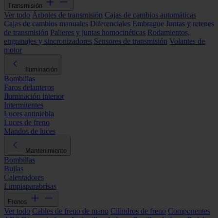
Transmisión
Ver todo
Árboles de transmisión
Cajas de cambios automáticas
Cajas de cambios manuales
Diferenciales
Embrague
Juntas y retenes
de transmisión
Palieres y juntas homocinéticas
Rodamientos,
engranajes y sincronizadores
Sensores de transmisión
Volantes de
motor
Iluminación
Bombillas
Faros delanteros
Iluminación interior
Intermitentes
Luces antiniebla
Luces de freno
Mandos de luces
Mantenimiento
Bombillas
Bujías
Calentadores
Limpiaparabrisas
Frenos
Ver todo
Cables de freno de mano
Cilindros de freno
Componentes