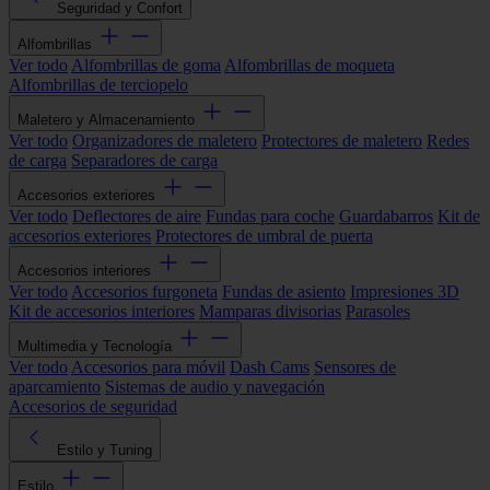
Seguridad y Confort
Alfombrillas
Ver todo
Alfombrillas de goma
Alfombrillas de moqueta
Alfombrillas de terciopelo
Maletero y Almacenamiento
Ver todo
Organizadores de maletero
Protectores de maletero
Redes
de carga
Separadores de carga
Accesorios exteriores
Ver todo
Deflectores de aire
Fundas para coche
Guardabarros
Kit de
accesorios exteriores
Protectores de umbral de puerta
Accesorios interiores
Ver todo
Accesorios furgoneta
Fundas de asiento
Impresiones 3D
Kit de accesorios interiores
Mamparas divisorias
Parasoles
Multimedia y Tecnología
Ver todo
Accesorios para móvil
Dash Cams
Sensores de
aparcamiento
Sistemas de audio y navegación
Accesorios de seguridad
Estilo y Tuning
Estilo