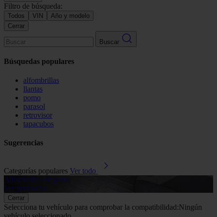
Filtro de búsqueda:
Todos
VIN
Año y modelo
Cerrar
Buscar
Búsquedas populares
alfombrillas
llantas
pomo
parasol
retrovisor
tapacubos
Sugerencias
Categorías populares
Ver todo
Alfombrillas de goma
G
Ver productos
V
Cerrar
Selecciona tu vehículo para comprobar la compatibilidad:
Ningún
vehículo seleccionado