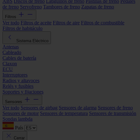
ABS
Discos de freno
Latiguillos de freno
Pastillas de freno
Pedales
de freno
Servofreno
Tambores de freno
Zapatas de freno
Filtros
Ver todo
Filtros de aceite
Filtros de aire
Filtros de combustible
Filtros de habitáculo
Sistema Eléctrico
Antenas
Cableado
Cables de batería
Claxon
ECU
Interruptores
Radios y altavoces
Relés y fusibles
Soportes y fijaciones
Sensores
Ver todo
Sensores de airbag
Sensores de alarma
Sensores de freno
Sensores de motor
Sensores de temperatura
Sensores de transmisión
Sondas lambda
País
Cerrar