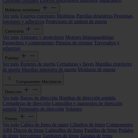
Consolas centrales
Espejos retrovisores interiores
Salpicadero
Molduras exteriores
Ver todo
Espejos exteriores
Molduras
Parrillas delanteras
Pegatinas,
logotipos y adhesivos
Protectores de umbral de puerta
Carrocería
Ver todo
Aislantes y protectores
Motores limpiaparabrisas
Paragolpes y componentes
Pinturas de retoque
Travesaños y
refuerzos
Puertas
Ver todo
Burletes de puerta
Cerraduras y llaves
Manillas exteriores
de puerta
Manillas interiores de puerta
Molduras de puerta
Componentes Mecánicos
Dirección
Ver todo
Barras de dirección
Bombas de dirección asistida
Cremalleras de dirección
Latiguillos y manguitos de dirección
asistida
Terminales de dirección
Volantes
Frenos
Ver todo
Cables de freno de mano
Cilindros de freno
Componentes
ABS
Discos de freno
Latiguillos de freno
Pastillas de freno
Pedales
de freno
Servofreno
Tambores de freno
Zapatas de freno