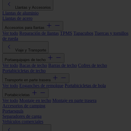
Llantas y Accesorios
Llantas de aluminio
Llantas de acero
Accesorios para llantas
Ver todo
Reparación de llantas
TPMS
Tapacubos
Tuercas y tornillos
de rueda
Viaje y Transporte
Portaequipajes de techo
Ver todo
Bacas de techo
Barras de techo
Cofres de techo
Portabicicletas de techo
Transporte en parte trasera
Ver todo
Enganches de remolque
Portabicicletas de bola
Portabicicletas
Ver todo
Montaje en techo
Montaje en parte trasera
Accesorios de camping
Portaesquís
Separadores de carga
Vehículos comerciales