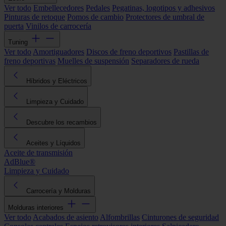
Ver todo
Embellecedores
Pedales
Pegatinas, logotipos y adhesivos
Pinturas de retoque
Pomos de cambio
Protectores de umbral de
puerta
Vinilos de carrocería
Tuning
Ver todo
Amortiguadores
Discos de freno deportivos
Pastillas de
freno deportivas
Muelles de suspensión
Separadores de rueda
Híbridos y Eléctricos
Limpieza y Cuidado
Descubre los recambios
Aceites y Líquidos
Aceite de transmisión
AdBlue®
Limpieza y Cuidado
Carrocería y Molduras
Molduras interiores
Ver todo
Acabados de asiento
Alfombrillas
Cinturones de seguridad