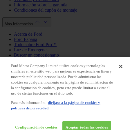
Información sobre la garantía
Condiciones del cupón de montaje
Más Información
Acerca de Ford
Ford España
Todo sobre Ford Pro™
Luz de Emergencia
Buscar un concesionario
Política de cookies
Política de privacidad
Ford Motor Company Limited utiliza cookies y tecnologías
similares en este sitio web para mejorar su experiencia en línea y
mostrarle publicidad personalizada. Puede administrar las
Mi Cuenta
cookies en cualquier momento en la página de administración de
la configuración de cookies , pero esto puede limitar o evitar el
Iniciar sesión / Registrarse
uso de ciertas funciones en el sitio web.
Mis pedidos
Para más información,
diríjase a la página de cookies y
País
políticas de privacidad.
Facebook
X
Instagram
Youtube
LinkedIn
© 2026 Ford España, S.L.
Ford Shop España
Configuración de cookies
Aceptar todas las cookies