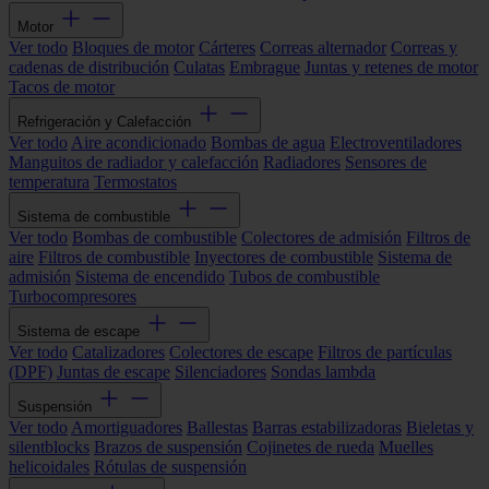
Motor
Ver todo
Bloques de motor
Cárteres
Correas alternador
Correas y
cadenas de distribución
Culatas
Embrague
Juntas y retenes de motor
Tacos de motor
Refrigeración y Calefacción
Ver todo
Aire acondicionado
Bombas de agua
Electroventiladores
Manguitos de radiador y calefacción
Radiadores
Sensores de
temperatura
Termostatos
Sistema de combustible
Ver todo
Bombas de combustible
Colectores de admisión
Filtros de
aire
Filtros de combustible
Inyectores de combustible
Sistema de
admisión
Sistema de encendido
Tubos de combustible
Turbocompresores
Sistema de escape
Ver todo
Catalizadores
Colectores de escape
Filtros de partículas
(DPF)
Juntas de escape
Silenciadores
Sondas lambda
Suspensión
Ver todo
Amortiguadores
Ballestas
Barras estabilizadoras
Bieletas y
silentblocks
Brazos de suspensión
Cojinetes de rueda
Muelles
helicoidales
Rótulas de suspensión