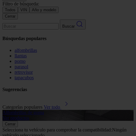
Filtro de búsqueda:
Todos
VIN
Año y modelo
Cerrar
Buscar
Búsquedas populares
alfombrillas
llantas
pomo
parasol
retrovisor
tapacubos
Sugerencias
Categorías populares
Ver todo
Alfombrillas de goma
G
Ver productos
V
Cerrar
Selecciona tu vehículo para comprobar la compatibilidad:
Ningún
vehículo seleccionado