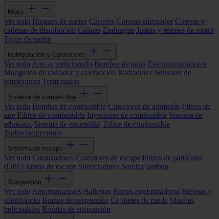
Motor
Ver todo
Bloques de motor
Cárteres
Correas alternador
Correas y
cadenas de distribución
Culatas
Embrague
Juntas y retenes de motor
Tacos de motor
Refrigeración y Calefacción
Ver todo
Aire acondicionado
Bombas de agua
Electroventiladores
Manguitos de radiador y calefacción
Radiadores
Sensores de
temperatura
Termostatos
Sistema de combustible
Ver todo
Bombas de combustible
Colectores de admisión
Filtros de
aire
Filtros de combustible
Inyectores de combustible
Sistema de
admisión
Sistema de encendido
Tubos de combustible
Turbocompresores
Sistema de escape
Ver todo
Catalizadores
Colectores de escape
Filtros de partículas
(DPF)
Juntas de escape
Silenciadores
Sondas lambda
Suspensión
Ver todo
Amortiguadores
Ballestas
Barras estabilizadoras
Bieletas y
silentblocks
Brazos de suspensión
Cojinetes de rueda
Muelles
helicoidales
Rótulas de suspensión