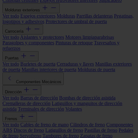
Consolas centrales
Espejos retrovisores interiores
Salpicadero
Molduras exteriores
Ver todo
Espejos exteriores
Molduras
Parrillas delanteras
Pegatinas,
logotipos y adhesivos
Protectores de umbral de puerta
Carrocería
Ver todo
Aislantes y protectores
Motores limpiaparabrisas
Paragolpes y componentes
Pinturas de retoque
Travesaños y
refuerzos
Puertas
Ver todo
Burletes de puerta
Cerraduras y llaves
Manillas exteriores
de puerta
Manillas interiores de puerta
Molduras de puerta
Componentes Mecánicos
Dirección
Ver todo
Barras de dirección
Bombas de dirección asistida
Cremalleras de dirección
Latiguillos y manguitos de dirección
asistida
Terminales de dirección
Volantes
Frenos
Ver todo
Cables de freno de mano
Cilindros de freno
Componentes
ABS
Discos de freno
Latiguillos de freno
Pastillas de freno
Pedales
de freno
Servofreno
Tambores de freno
Zapatas de freno