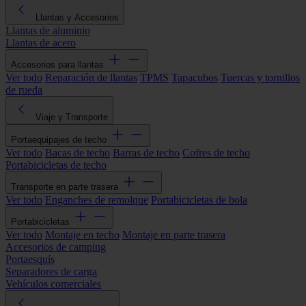
Llantas y Accesorios
Llantas de aluminio
Llantas de acero
Accesorios para llantas
Ver todo
Reparación de llantas
TPMS
Tapacubos
Tuercas y tornillos
de rueda
Viaje y Transporte
Portaequipajes de techo
Ver todo
Bacas de techo
Barras de techo
Cofres de techo
Portabicicletas de techo
Transporte en parte trasera
Ver todo
Enganches de remolque
Portabicicletas de bola
Portabicicletas
Ver todo
Montaje en techo
Montaje en parte trasera
Accesorios de camping
Portaesquís
Separadores de carga
Vehículos comerciales