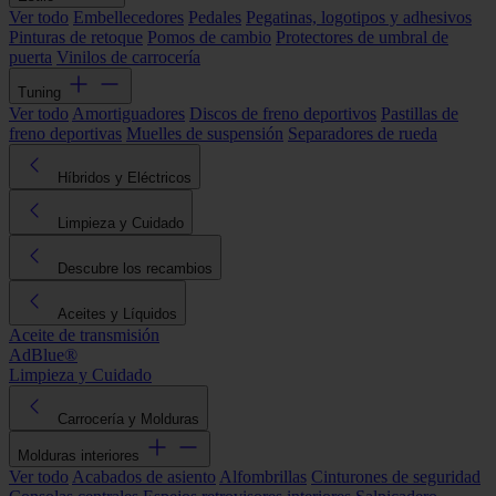
Ver todo
Embellecedores
Pedales
Pegatinas, logotipos y adhesivos
Pinturas de retoque
Pomos de cambio
Protectores de umbral de
puerta
Vinilos de carrocería
Tuning
Ver todo
Amortiguadores
Discos de freno deportivos
Pastillas de
freno deportivas
Muelles de suspensión
Separadores de rueda
Híbridos y Eléctricos
Limpieza y Cuidado
Descubre los recambios
Aceites y Líquidos
Aceite de transmisión
AdBlue®
Limpieza y Cuidado
Carrocería y Molduras
Molduras interiores
Ver todo
Acabados de asiento
Alfombrillas
Cinturones de seguridad