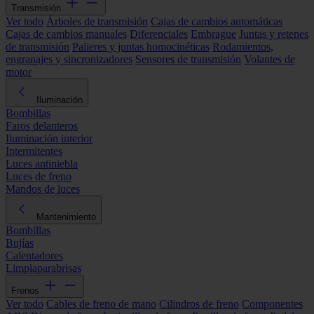
Transmisión
Ver todo
Árboles de transmisión
Cajas de cambios automáticas
Cajas de cambios manuales
Diferenciales
Embrague
Juntas y retenes
de transmisión
Palieres y juntas homocinéticas
Rodamientos,
engranajes y sincronizadores
Sensores de transmisión
Volantes de
motor
Iluminación
Bombillas
Faros delanteros
Iluminación interior
Intermitentes
Luces antiniebla
Luces de freno
Mandos de luces
Mantenimiento
Bombillas
Bujías
Calentadores
Limpiaparabrisas
Frenos
Ver todo
Cables de freno de mano
Cilindros de freno
Componentes