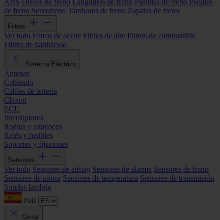
ABS
Discos de freno
Latiguillos de freno
Pastillas de freno
Pedales
de freno
Servofreno
Tambores de freno
Zapatas de freno
Filtros
Ver todo
Filtros de aceite
Filtros de aire
Filtros de combustible
Filtros de habitáculo
Sistema Eléctrico
Antenas
Cableado
Cables de batería
Claxon
ECU
Interruptores
Radios y altavoces
Relés y fusibles
Soportes y fijaciones
Sensores
Ver todo
Sensores de airbag
Sensores de alarma
Sensores de freno
Sensores de motor
Sensores de temperatura
Sensores de transmisión
Sondas lambda
País
Cerrar