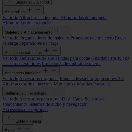
Seguridad y Confort
Alfombrillas
Ver todo
Alfombrillas de goma
Alfombrillas de moqueta
Alfombrillas de terciopelo
Maletero y Almacenamiento
Ver todo
Organizadores de maletero
Protectores de maletero
Redes
de carga
Separadores de carga
Accesorios exteriores
Ver todo
Deflectores de aire
Fundas para coche
Guardabarros
Kit de
accesorios exteriores
Protectores de umbral de puerta
Accesorios interiores
Ver todo
Accesorios furgoneta
Fundas de asiento
Impresiones 3D
Kit de accesorios interiores
Mamparas divisorias
Parasoles
Multimedia y Tecnología
Ver todo
Accesorios para móvil
Dash Cams
Sensores de
aparcamiento
Sistemas de audio y navegación
Accesorios de seguridad
Estilo y Tuning
Estilo