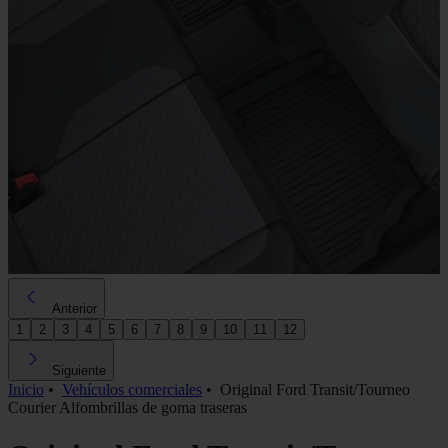
Anterior
1
2
3
4
5
6
7
8
9
10
11
12
Siguiente
Inicio
•
Vehículos comerciales
•
Original Ford Transit/Tourneo
Courier Alfombrillas de goma traseras