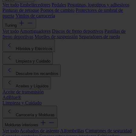
Ver todo
Embellecedores
Pedales
Pegatinas, logotipos y adhesivos
Pinturas de retoque
Pomos de cambio
Protectores de umbral de
puerta
Vinilos de carrocería
Tuning
Ver todo
Amortiguadores
Discos de freno deportivos
Pastillas de
freno deportivas
Muelles de suspensión
Separadores de rueda
Híbridos y Eléctricos
Limpieza y Cuidado
Descubre los recambios
Aceites y Líquidos
Aceite de transmisión
AdBlue®
Limpieza y Cuidado
Carrocería y Molduras
Molduras interiores
Ver todo
Acabados de asiento
Alfombrillas
Cinturones de seguridad