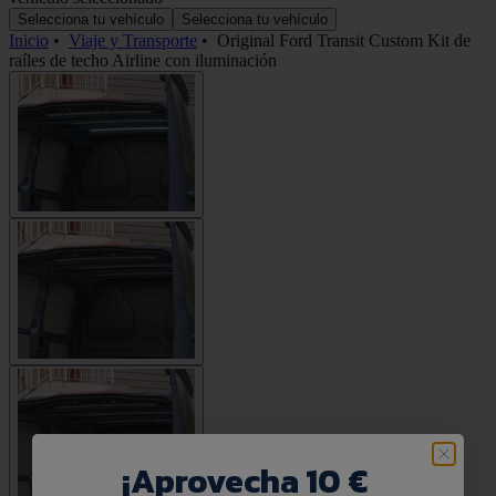
Selecciona tu vehículo
Selecciona tu vehículo
Inicio
•
Viaje y Transporte
•
Original Ford Transit Custom Kit de
raíles de techo Airline con iluminación
¡
Aprovecha 10 €