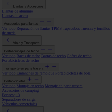
Llantas y Accesorios
Llantas de aluminio
Llantas de acero
Accesorios para llantas
Ver todo
Reparación de llantas
TPMS
Tapacubos
Tuercas y tornillos
de rueda
Viaje y Transporte
Portaequipajes de techo
Ver todo
Bacas de techo
Barras de techo
Cofres de techo
Portabicicletas de techo
Transporte en parte trasera
Ver todo
Enganches de remolque
Portabicicletas de bola
Portabicicletas
Ver todo
Montaje en techo
Montaje en parte trasera
Accesorios de camping
Portaesquís
Separadores de carga
Vehículos comerciales