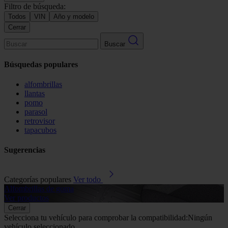
Filtro de búsqueda:
Todos
VIN
Año y modelo
Cerrar
Buscar
Búsquedas populares
alfombrillas
llantas
pomo
parasol
retrovisor
tapacubos
Sugerencias
Categorías populares
Ver todo
Alfombrillas de goma
G
Ver productos
V
Cerrar
Selecciona tu vehículo para comprobar la compatibilidad:
Ningún
vehículo seleccionado