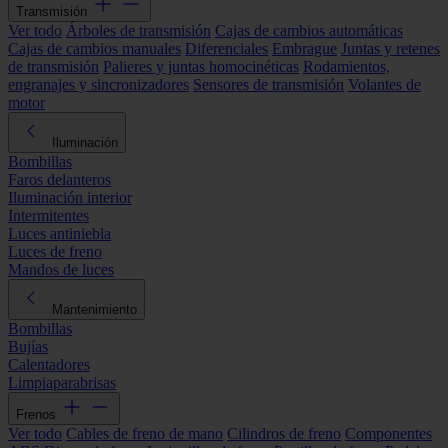
Transmisión
Ver todo
Árboles de transmisión
Cajas de cambios automáticas
Cajas de cambios manuales
Diferenciales
Embrague
Juntas y retenes
de transmisión
Palieres y juntas homocinéticas
Rodamientos,
engranajes y sincronizadores
Sensores de transmisión
Volantes de
motor
Iluminación
Bombillas
Faros delanteros
Iluminación interior
Intermitentes
Luces antiniebla
Luces de freno
Mandos de luces
Mantenimiento
Bombillas
Bujías
Calentadores
Limpiaparabrisas
Frenos
Ver todo
Cables de freno de mano
Cilindros de freno
Componentes