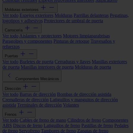
Consolas centrales
Espejos retrovisores interiores
Salpicadero
Molduras exteriores
Ver todo
Espejos exteriores
Molduras
Parrillas delanteras
Pegatinas,
logotipos y adhesivos
Protectores de umbral de puerta
Carrocería
Ver todo
Aislantes y protectores
Motores limpiaparabrisas
Paragolpes y componentes
Pinturas de retoque
Travesaños y
refuerzos
Puertas
Ver todo
Burletes de puerta
Cerraduras y llaves
Manillas exteriores
de puerta
Manillas interiores de puerta
Molduras de puerta
Componentes Mecánicos
Dirección
Ver todo
Barras de dirección
Bombas de dirección asistida
Cremalleras de dirección
Latiguillos y manguitos de dirección
asistida
Terminales de dirección
Volantes
Frenos
Ver todo
Cables de freno de mano
Cilindros de freno
Componentes
ABS
Discos de freno
Latiguillos de freno
Pastillas de freno
Pedales
de freno
Servofreno
Tambores de freno
Zapatas de freno