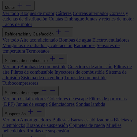
Motor
Ver todo
Bloques de motor
Cárteres
Correas alternador
Correas y
cadenas de distribución
Culatas
Embrague
Juntas y retenes de motor
Tacos de motor
Refrigeración y Calefacción
Ver todo
Aire acondicionado
Bombas de agua
Electroventiladores
Manguitos de radiador y calefacción
Radiadores
Sensores de
temperatura
Termostatos
Sistema de combustible
Ver todo
Bombas de combustible
Colectores de admisión
Filtros de
aire
Filtros de combustible
Inyectores de combustible
Sistema de
admisión
Sistema de encendido
Tubos de combustible
Turbocompresores
Sistema de escape
Ver todo
Catalizadores
Colectores de escape
Filtros de partículas
(DPF)
Juntas de escape
Silenciadores
Sondas lambda
Suspensión
Ver todo
Amortiguadores
Ballestas
Barras estabilizadoras
Bieletas y
silentblocks
Brazos de suspensión
Cojinetes de rueda
Muelles
helicoidales
Rótulas de suspensión