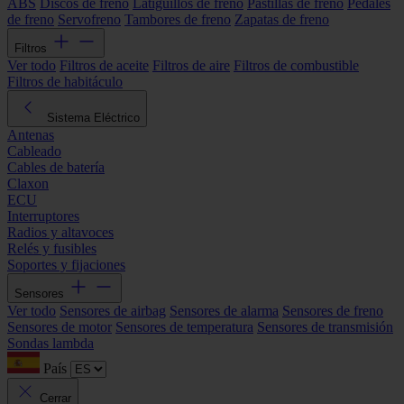
ABS
Discos de freno
Latiguillos de freno
Pastillas de freno
Pedales
de freno
Servofreno
Tambores de freno
Zapatas de freno
Filtros
Ver todo
Filtros de aceite
Filtros de aire
Filtros de combustible
Filtros de habitáculo
Sistema Eléctrico
Antenas
Cableado
Cables de batería
Claxon
ECU
Interruptores
Radios y altavoces
Relés y fusibles
Soportes y fijaciones
Sensores
Ver todo
Sensores de airbag
Sensores de alarma
Sensores de freno
Sensores de motor
Sensores de temperatura
Sensores de transmisión
Sondas lambda
País
Cerrar