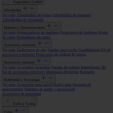
Seguridad y Confort
Alfombrillas
Ver todo
Alfombrillas de goma
Alfombrillas de moqueta
Alfombrillas de terciopelo
Maletero y Almacenamiento
Ver todo
Organizadores de maletero
Protectores de maletero
Redes
de carga
Separadores de carga
Accesorios exteriores
Ver todo
Deflectores de aire
Fundas para coche
Guardabarros
Kit de
accesorios exteriores
Protectores de umbral de puerta
Accesorios interiores
Ver todo
Accesorios furgoneta
Fundas de asiento
Impresiones 3D
Kit de accesorios interiores
Mamparas divisorias
Parasoles
Multimedia y Tecnología
Ver todo
Accesorios para móvil
Dash Cams
Sensores de
aparcamiento
Sistemas de audio y navegación
Accesorios de seguridad
Estilo y Tuning
Estilo