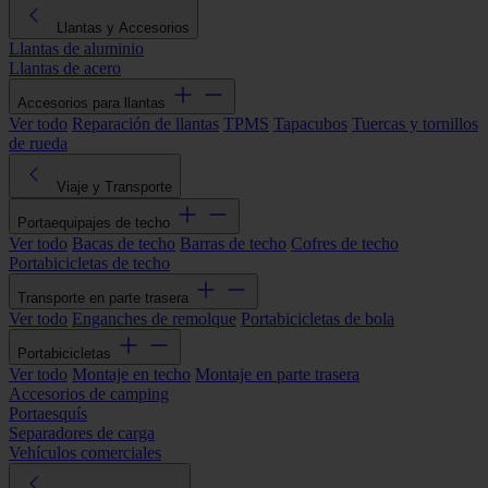
Llantas y Accesorios
Llantas de aluminio
Llantas de acero
Accesorios para llantas
Ver todo
Reparación de llantas
TPMS
Tapacubos
Tuercas y tornillos
de rueda
Viaje y Transporte
Portaequipajes de techo
Ver todo
Bacas de techo
Barras de techo
Cofres de techo
Portabicicletas de techo
Transporte en parte trasera
Ver todo
Enganches de remolque
Portabicicletas de bola
Portabicicletas
Ver todo
Montaje en techo
Montaje en parte trasera
Accesorios de camping
Portaesquís
Separadores de carga
Vehículos comerciales