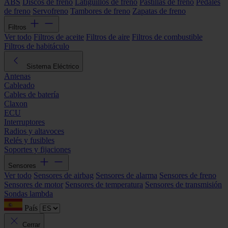
ABS
Discos de freno
Latiguillos de freno
Pastillas de freno
Pedales
de freno
Servofreno
Tambores de freno
Zapatas de freno
Filtros
Ver todo
Filtros de aceite
Filtros de aire
Filtros de combustible
Filtros de habitáculo
Sistema Eléctrico
Antenas
Cableado
Cables de batería
Claxon
ECU
Interruptores
Radios y altavoces
Relés y fusibles
Soportes y fijaciones
Sensores
Ver todo
Sensores de airbag
Sensores de alarma
Sensores de freno
Sensores de motor
Sensores de temperatura
Sensores de transmisión
Sondas lambda
País
Cerrar