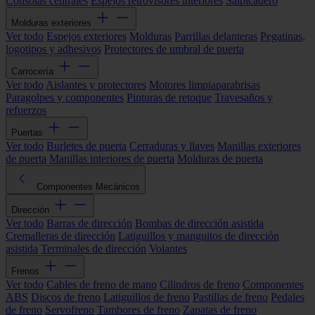
Consolas centrales
Espejos retrovisores interiores
Salpicadero
Molduras exteriores
Ver todo
Espejos exteriores
Molduras
Parrillas delanteras
Pegatinas,
logotipos y adhesivos
Protectores de umbral de puerta
Carrocería
Ver todo
Aislantes y protectores
Motores limpiaparabrisas
Paragolpes y componentes
Pinturas de retoque
Travesaños y
refuerzos
Puertas
Ver todo
Burletes de puerta
Cerraduras y llaves
Manillas exteriores
de puerta
Manillas interiores de puerta
Molduras de puerta
Componentes Mecánicos
Dirección
Ver todo
Barras de dirección
Bombas de dirección asistida
Cremalleras de dirección
Latiguillos y manguitos de dirección
asistida
Terminales de dirección
Volantes
Frenos
Ver todo
Cables de freno de mano
Cilindros de freno
Componentes
ABS
Discos de freno
Latiguillos de freno
Pastillas de freno
Pedales
de freno
Servofreno
Tambores de freno
Zapatas de freno