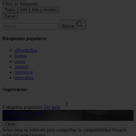
Filtro de búsqueda:
Todos
VIN
Año y modelo
Cerrar
Buscar
Búsquedas populares
alfombrillas
llantas
pomo
parasol
retrovisor
tapacubos
Sugerencias
Categorías populares
Ver todo
Alfombrillas de goma
G
Ver productos
V
Cerrar
Selecciona tu vehículo para comprobar la compatibilidad:
Ningún
vehículo seleccionado