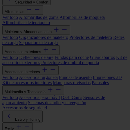
Seguridad y Confort
Alfombrillas
Ver todo
Alfombrillas de goma
Alfombrillas de moqueta
Alfombrillas de terciopelo
Maletero y Almacenamiento
Ver todo
Organizadores de maletero
Protectores de maletero
Redes
de carga
Separadores de carga
Accesorios exteriores
Ver todo
Deflectores de aire
Fundas para coche
Guardabarros
Kit de
accesorios exteriores
Protectores de umbral de puerta
Accesorios interiores
Ver todo
Accesorios furgoneta
Fundas de asiento
Impresiones 3D
Kit de accesorios interiores
Mamparas divisorias
Parasoles
Multimedia y Tecnología
Ver todo
Accesorios para móvil
Dash Cams
Sensores de
aparcamiento
Sistemas de audio y navegación
Accesorios de seguridad
Estilo y Tuning
Estilo