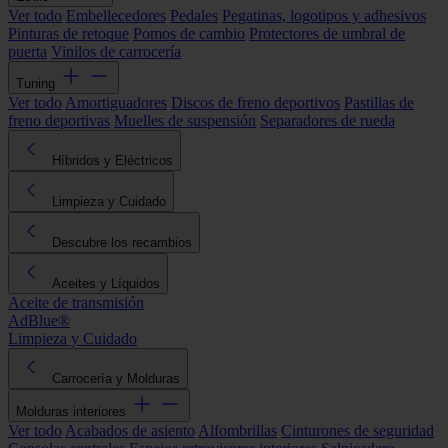
Ver todo
Embellecedores
Pedales
Pegatinas, logotipos y adhesivos
Pinturas de retoque
Pomos de cambio
Protectores de umbral de
puerta
Vinilos de carrocería
Tuning
Ver todo
Amortiguadores
Discos de freno deportivos
Pastillas de
freno deportivas
Muelles de suspensión
Separadores de rueda
Híbridos y Eléctricos
Limpieza y Cuidado
Descubre los recambios
Aceites y Líquidos
Aceite de transmisión
AdBlue®
Limpieza y Cuidado
Carrocería y Molduras
Molduras interiores
Ver todo
Acabados de asiento
Alfombrillas
Cinturones de seguridad