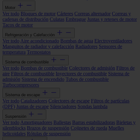
Motor
Ver todo
Bloques de motor
Cárteres
Correas alternador
Correas y
cadenas de distribución
Culatas
Embrague
Juntas y retenes de motor
Tacos de motor
Refrigeración y Calefacción
Ver todo
Aire acondicionado
Bombas de agua
Electroventiladores
Manguitos de radiador y calefacción
Radiadores
Sensores de
temperatura
Termostatos
Sistema de combustible
Ver todo
Bombas de combustible
Colectores de admisión
Filtros de
aire
Filtros de combustible
Inyectores de combustible
Sistema de
admisión
Sistema de encendido
Tubos de combustible
Turbocompresores
Sistema de escape
Ver todo
Catalizadores
Colectores de escape
Filtros de partículas
(DPF)
Juntas de escape
Silenciadores
Sondas lambda
Suspensión
Ver todo
Amortiguadores
Ballestas
Barras estabilizadoras
Bieletas y
silentblocks
Brazos de suspensión
Cojinetes de rueda
Muelles
helicoidales
Rótulas de suspensión