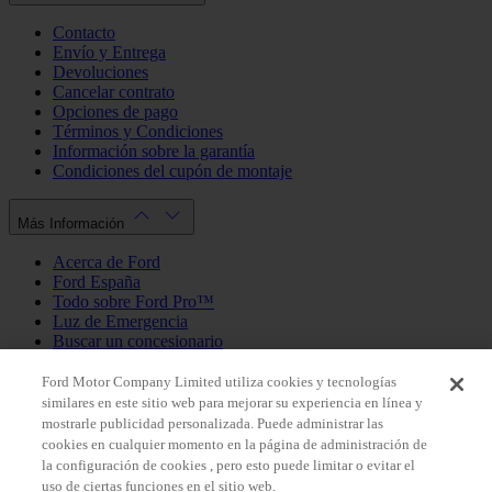
Contacto
Envío y Entrega
Devoluciones
Cancelar contrato
Opciones de pago
Términos y Condiciones
Información sobre la garantía
Condiciones del cupón de montaje
Más Información
Acerca de Ford
Ford España
Todo sobre Ford Pro™
Luz de Emergencia
Buscar un concesionario
Política de cookies
Política de privacidad
Ford Motor Company Limited utiliza cookies y tecnologías
similares en este sitio web para mejorar su experiencia en línea y
mostrarle publicidad personalizada. Puede administrar las
Mi Cuenta
cookies en cualquier momento en la página de administración de
la configuración de cookies , pero esto puede limitar o evitar el
Iniciar sesión / Registrarse
uso de ciertas funciones en el sitio web.
Mis pedidos