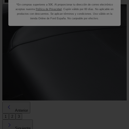
*En compras superiores a 50€. Al proporcionar tu dirección de correo electrónico
aceptas nuestra
Política de Privacidad
. Cupón válido por 60 días. No aplicable en
productos con descuentos. Se aplican términos y condiciones. Uso válido en la
tienda Online de Ford España. No canjeable por efectivo.
Anterior
1
2
3
Siguiente