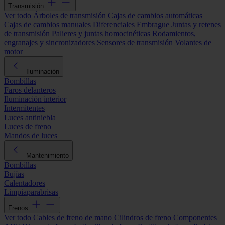
Transmisión
Ver todo
Árboles de transmisión
Cajas de cambios automáticas
Cajas de cambios manuales
Diferenciales
Embrague
Juntas y retenes
de transmisión
Palieres y juntas homocinéticas
Rodamientos,
engranajes y sincronizadores
Sensores de transmisión
Volantes de
motor
Iluminación
Bombillas
Faros delanteros
Iluminación interior
Intermitentes
Luces antiniebla
Luces de freno
Mandos de luces
Mantenimiento
Bombillas
Bujías
Calentadores
Limpiaparabrisas
Frenos
Ver todo
Cables de freno de mano
Cilindros de freno
Componentes