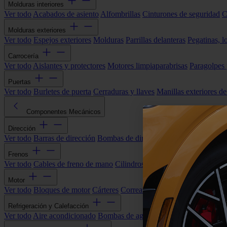
Molduras interiores
Ver todo
Acabados de asiento
Alfombrillas
Cinturones de seguridad
C
Molduras exteriores
Ver todo
Espejos exteriores
Molduras
Parrillas delanteras
Pegatinas, l
Carrocería
Ver todo
Aislantes y protectores
Motores limpiaparabrisas
Paragolpes
Puertas
Ver todo
Burletes de puerta
Cerraduras y llaves
Manillas exteriores de
Componentes Mecánicos
Dirección
Ver todo
Barras de dirección
Bombas de dirección asistida
Cremallera
Frenos
Ver todo
Cables de freno de mano
Cilindros de freno
Componentes 
Motor
Ver todo
Bloques de motor
Cárteres
Correas alternador
Correas y cade
Refrigeración y Calefacción
Ver todo
Aire acondicionado
Bombas de agua
Electroventiladores
Man