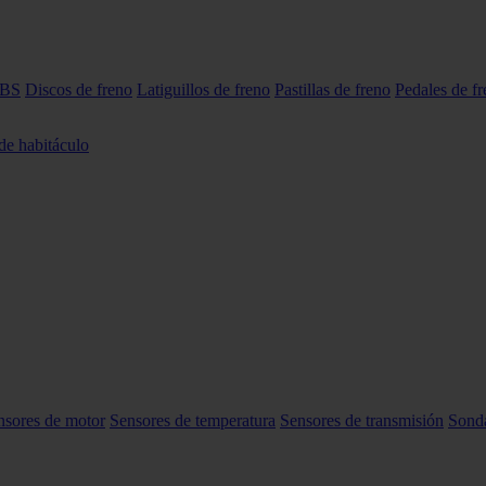
ABS
Discos de freno
Latiguillos de freno
Pastillas de freno
Pedales de f
 de habitáculo
nsores de motor
Sensores de temperatura
Sensores de transmisión
Sond