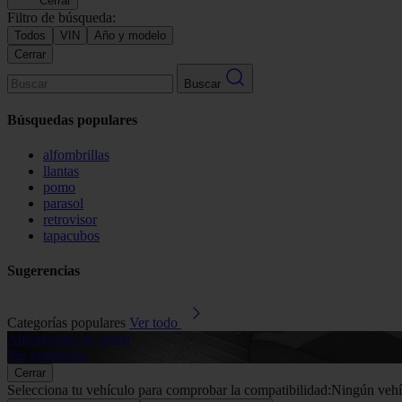
Cerrar
Filtro de búsqueda:
Todos
VIN
Año y modelo
Cerrar
Buscar
Búsquedas populares
alfombrillas
llantas
pomo
parasol
retrovisor
tapacubos
Sugerencias
Categorías populares
Ver todo
Alfombrillas de goma
Ver productos
Cerrar
Selecciona tu vehículo para comprobar la compatibilidad:
Ningún vehí