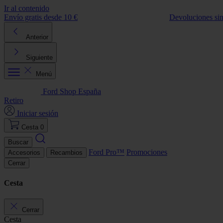
Ir al contenido
Envío gratis desde 10 €
Devoluciones si
Anterior
Siguiente
Menú
Ford Shop España
Retiro
Iniciar sesión
Cesta
0
Buscar
Ford Pro™
Promociones
Accesorios
Recambios
Cerrar
Cesta
Cerrar
Cesta