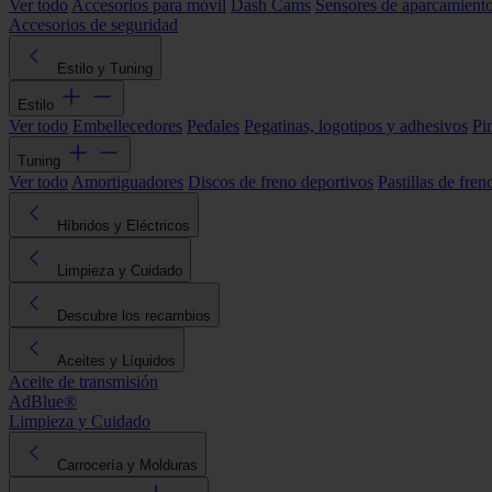
Ver todo
Accesorios para móvil
Dash Cams
Sensores de aparcamient
Accesorios de seguridad
Estilo y Tuning
Estilo
Ver todo
Embellecedores
Pedales
Pegatinas, logotipos y adhesivos
Pi
Tuning
Ver todo
Amortiguadores
Discos de freno deportivos
Pastillas de fren
Híbridos y Eléctricos
Limpieza y Cuidado
Descubre los recambios
Aceites y Líquidos
Aceite de transmisión
AdBlue®
Limpieza y Cuidado
Carrocería y Molduras