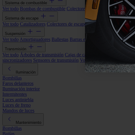
Sistema de combustible
Ver todo
Bombas de combustible
Colectores de admisión
Filtros de ai
Sistema de escape
Ver todo
Catalizadores
Colectores de escape
Filtros de partículas (DP
Suspensión
Ver todo
Amortiguadores
Ballestas
Barras estabilizadoras
Bieletas y s
Transmisión
Ver todo
Árboles de transmisión
Cajas de cambios automáticas
Cajas
sincronizadores
Sensores de transmisión
Volantes de motor
Iluminación
Bombillas
Faros delanteros
Iluminación interior
Intermitentes
Luces antiniebla
Luces de freno
Mandos de luces
Mantenimiento
Bombillas
Bujías