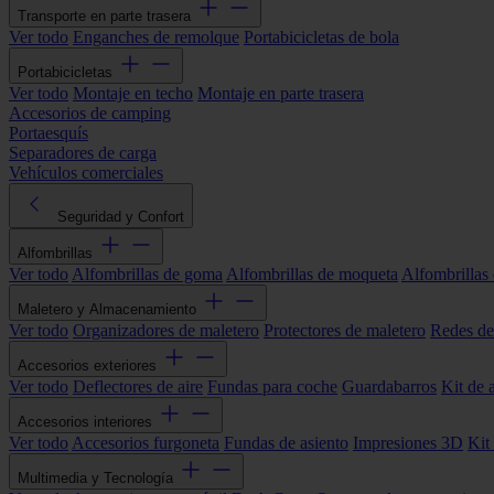
Transporte en parte trasera
Ver todo
Enganches de remolque
Portabicicletas de bola
Portabicicletas
Ver todo
Montaje en techo
Montaje en parte trasera
Accesorios de camping
Portaesquís
Separadores de carga
Vehículos comerciales
Seguridad y Confort
Alfombrillas
Ver todo
Alfombrillas de goma
Alfombrillas de moqueta
Alfombrillas 
Maletero y Almacenamiento
Ver todo
Organizadores de maletero
Protectores de maletero
Redes de
Accesorios exteriores
Ver todo
Deflectores de aire
Fundas para coche
Guardabarros
Kit de 
Accesorios interiores
Ver todo
Accesorios furgoneta
Fundas de asiento
Impresiones 3D
Kit
Multimedia y Tecnología