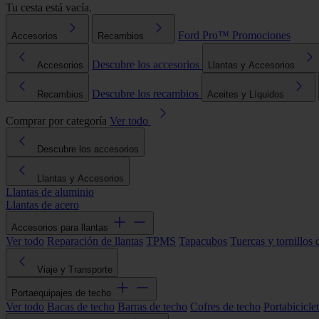
Tu cesta está vacía.
Ford Pro™
Promociones
Accesorios
Recambios
Descubre los accesorios
Accesorios
Llantas y Accesorios
Descubre los recambios
Recambios
Aceites y Líquidos
Comprar por categoría
Ver todo
Descubre los accesorios
Llantas y Accesorios
Llantas de aluminio
Llantas de acero
Accesorios para llantas
Ver todo
Reparación de llantas
TPMS
Tapacubos
Tuercas y tornillos 
Viaje y Transporte
Portaequipajes de techo
Ver todo
Bacas de techo
Barras de techo
Cofres de techo
Portabicicle