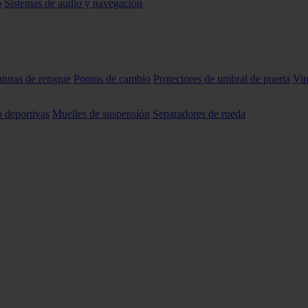
o
Sistemas de audio y navegación
nturas de retoque
Pomos de cambio
Protectores de umbral de puerta
Vin
o deportivas
Muelles de suspensión
Separadores de rueda