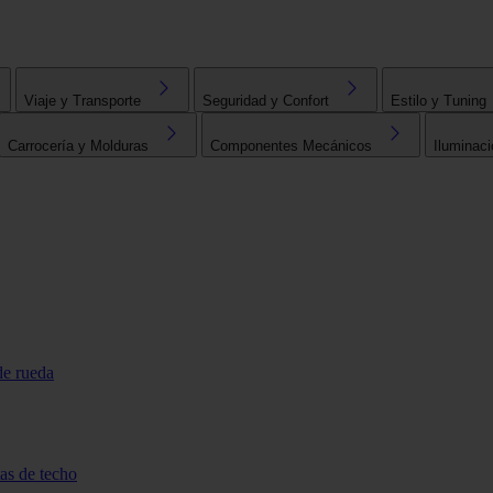
Viaje y Transporte
Seguridad y Confort
Estilo y Tuning
Carrocería y Molduras
Componentes Mecánicos
Iluminaci
de rueda
tas de techo