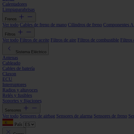
Calentadores
Limpiaparabrisas
Frenos
Ver todo
Cables de freno de mano
Cilindros de freno
Componentes 
Filtros
Ver todo
Filtros de aceite
Filtros de aire
Filtros de combustible
Filtros
Sistema Eléctrico
Antenas
Cableado
Cables de batería
Claxon
ECU
Interruptores
Radios y altavoces
Relés y fusibles
Soportes y fijaciones
Sensores
Ver todo
Sensores de airbag
Sensores de alarma
Sensores de freno
Se
País