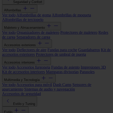
Seguridad y Confort
Alfombrillas
Ver todo
Alfombrillas de goma
Alfombrillas de moqueta
Alfombrillas de terciopelo
Maletero y Almacenamiento
Ver todo
Organizadores de maletero
Protectores de maletero
Redes
de carga
Separadores de carga
Accesorios exteriores
Ver todo
Deflectores de aire
Fundas para coche
Guardabarros
Kit de
accesorios exteriores
Protectores de umbral de puerta
Accesorios interiores
Ver todo
Accesorios furgoneta
Fundas de asiento
Impresiones 3D
Kit de accesorios interiores
Mamparas divisorias
Parasoles
Multimedia y Tecnología
Ver todo
Accesorios para móvil
Dash Cams
Sensores de
aparcamiento
Sistemas de audio y navegación
Accesorios de seguridad
Estilo y Tuning
Estilo