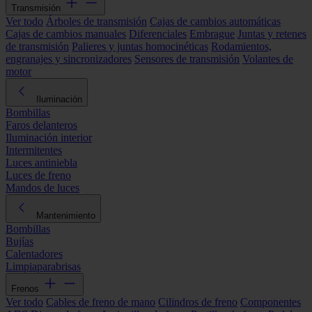
Transmisión
Ver todo
Árboles de transmisión
Cajas de cambios automáticas
Cajas de cambios manuales
Diferenciales
Embrague
Juntas y retenes
de transmisión
Palieres y juntas homocinéticas
Rodamientos,
engranajes y sincronizadores
Sensores de transmisión
Volantes de
motor
Iluminación
Bombillas
Faros delanteros
Iluminación interior
Intermitentes
Luces antiniebla
Luces de freno
Mandos de luces
Mantenimiento
Bombillas
Bujías
Calentadores
Limpiaparabrisas
Frenos
Ver todo
Cables de freno de mano
Cilindros de freno
Componentes