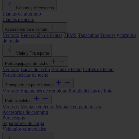
Llantas y Accesorios
Llantas de aluminio
Llantas de acero
Accesorios para llantas
Ver todo
Reparación de llantas
TPMS
Tapacubos
Tuercas y tornillos
de rueda
Viaje y Transporte
Portaequipajes de techo
Ver todo
Bacas de techo
Barras de techo
Cofres de techo
Portabicicletas de techo
Transporte en parte trasera
Ver todo
Enganches de remolque
Portabicicletas de bola
Portabicicletas
Ver todo
Montaje en techo
Montaje en parte trasera
Accesorios de camping
Portaesquís
Separadores de carga
Vehículos comerciales