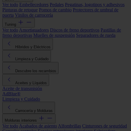
Ver todo
Embellecedores
Pedales
Pegatinas, logotipos y adhesivos
Pinturas de retoque
Pomos de cambio
Protectores de umbral de
puerta
Vinilos de carrocería
Tuning
Ver todo
Amortiguadores
Discos de freno deportivos
Pastillas de
freno deportivas
Muelles de suspensión
Separadores de rueda
Híbridos y Eléctricos
Limpieza y Cuidado
Descubre los recambios
Aceites y Líquidos
Aceite de transmisión
AdBlue®
Limpieza y Cuidado
Carrocería y Molduras
Molduras interiores
Ver todo
Acabados de asiento
Alfombrillas
Cinturones de seguridad