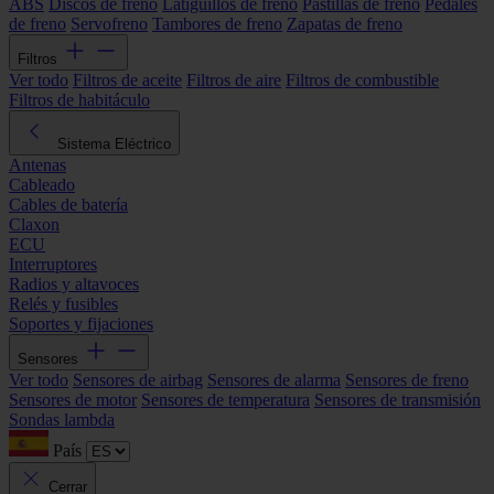
ABS
Discos de freno
Latiguillos de freno
Pastillas de freno
Pedales
de freno
Servofreno
Tambores de freno
Zapatas de freno
Filtros
Ver todo
Filtros de aceite
Filtros de aire
Filtros de combustible
Filtros de habitáculo
Sistema Eléctrico
Antenas
Cableado
Cables de batería
Claxon
ECU
Interruptores
Radios y altavoces
Relés y fusibles
Soportes y fijaciones
Sensores
Ver todo
Sensores de airbag
Sensores de alarma
Sensores de freno
Sensores de motor
Sensores de temperatura
Sensores de transmisión
Sondas lambda
País
Cerrar