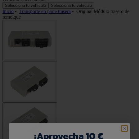
Selecciona tu vehículo
Selecciona tu vehículo
Inicio
•
Transporte en parte trasera
•
Original Módulo trasero de
remolque
¡
Aprovecha 10 €