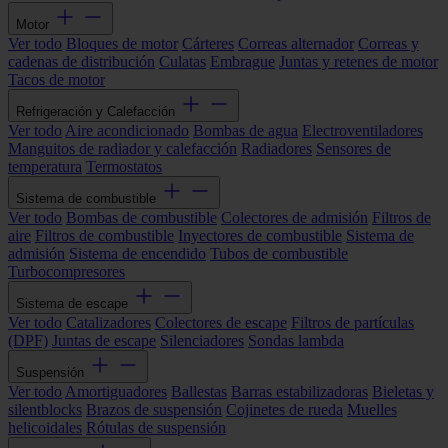
Motor
Ver todo
Bloques de motor
Cárteres
Correas alternador
Correas y
cadenas de distribución
Culatas
Embrague
Juntas y retenes de motor
Tacos de motor
Refrigeración y Calefacción
Ver todo
Aire acondicionado
Bombas de agua
Electroventiladores
Manguitos de radiador y calefacción
Radiadores
Sensores de
temperatura
Termostatos
Sistema de combustible
Ver todo
Bombas de combustible
Colectores de admisión
Filtros de
aire
Filtros de combustible
Inyectores de combustible
Sistema de
admisión
Sistema de encendido
Tubos de combustible
Turbocompresores
Sistema de escape
Ver todo
Catalizadores
Colectores de escape
Filtros de partículas
(DPF)
Juntas de escape
Silenciadores
Sondas lambda
Suspensión
Ver todo
Amortiguadores
Ballestas
Barras estabilizadoras
Bieletas y
silentblocks
Brazos de suspensión
Cojinetes de rueda
Muelles
helicoidales
Rótulas de suspensión