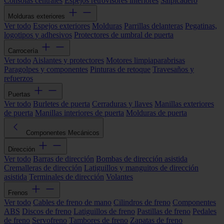
Consolas centrales
Espejos retrovisores interiores
Salpicadero
Molduras exteriores
Ver todo
Espejos exteriores
Molduras
Parrillas delanteras
Pegatinas,
logotipos y adhesivos
Protectores de umbral de puerta
Carrocería
Ver todo
Aislantes y protectores
Motores limpiaparabrisas
Paragolpes y componentes
Pinturas de retoque
Travesaños y
refuerzos
Puertas
Ver todo
Burletes de puerta
Cerraduras y llaves
Manillas exteriores
de puerta
Manillas interiores de puerta
Molduras de puerta
Componentes Mecánicos
Dirección
Ver todo
Barras de dirección
Bombas de dirección asistida
Cremalleras de dirección
Latiguillos y manguitos de dirección
asistida
Terminales de dirección
Volantes
Frenos
Ver todo
Cables de freno de mano
Cilindros de freno
Componentes
ABS
Discos de freno
Latiguillos de freno
Pastillas de freno
Pedales
de freno
Servofreno
Tambores de freno
Zapatas de freno