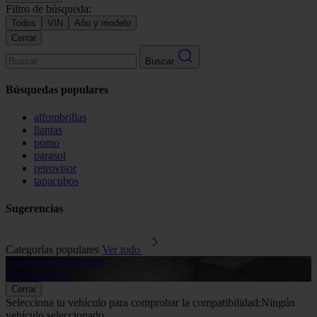
Filtro de búsqueda:
Todos
VIN
Año y modelo
Cerrar
Buscar
Búsquedas populares
alfombrillas
llantas
pomo
parasol
retrovisor
tapacubos
Sugerencias
Categorías populares
Ver todo
Alfombrillas de goma
G
Ver productos
V
Cerrar
Selecciona tu vehículo para comprobar la compatibilidad:
Ningún
vehículo seleccionado