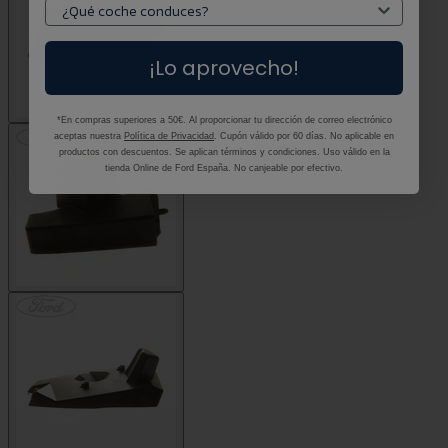
¡Lo aprovecho!
*En compras superiores a 50€. Al proporcionar tu dirección de correo electrónico
aceptas nuestra
Política de Privacidad
. Cupón válido por 60 días. No aplicable en
productos con descuentos. Se aplican términos y condiciones. Uso válido en la
tienda Online de Ford España. No canjeable por efectivo.