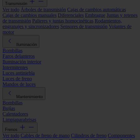
Transmisión
Ver todo
Árboles de transmisión
Cajas de cambios automáticas
Cajas de cambios manuales
Diferenciales
Embrague
Juntas y retenes
de transmisión
Palieres y juntas homocinéticas
Rodamientos,
engranajes y sincronizadores
Sensores de transmisión
Volantes de
motor
Iluminación
Bombillas
Faros delanteros
Iluminación interior
Intermitentes
Luces antiniebla
Luces de freno
Mandos de luces
Mantenimiento
Bombillas
Bujías
Calentadores
Limpiaparabrisas
Frenos
Ver todo
Cables de freno de mano
Cilindros de freno
Componentes