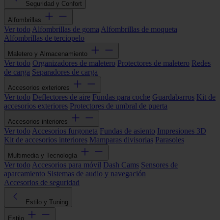
Seguridad y Confort
Alfombrillas
Ver todo
Alfombrillas de goma
Alfombrillas de moqueta
Alfombrillas de terciopelo
Maletero y Almacenamiento
Ver todo
Organizadores de maletero
Protectores de maletero
Redes
de carga
Separadores de carga
Accesorios exteriores
Ver todo
Deflectores de aire
Fundas para coche
Guardabarros
Kit de
accesorios exteriores
Protectores de umbral de puerta
Accesorios interiores
Ver todo
Accesorios furgoneta
Fundas de asiento
Impresiones 3D
Kit de accesorios interiores
Mamparas divisorias
Parasoles
Multimedia y Tecnología
Ver todo
Accesorios para móvil
Dash Cams
Sensores de
aparcamiento
Sistemas de audio y navegación
Accesorios de seguridad
Estilo y Tuning
Estilo