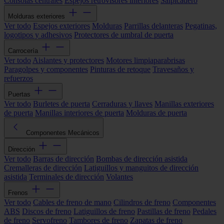
Consolas centrales
Espejos retrovisores interiores
Salpicadero
Molduras exteriores
Ver todo
Espejos exteriores
Molduras
Parrillas delanteras
Pegatinas,
logotipos y adhesivos
Protectores de umbral de puerta
Carrocería
Ver todo
Aislantes y protectores
Motores limpiaparabrisas
Paragolpes y componentes
Pinturas de retoque
Travesaños y
refuerzos
Puertas
Ver todo
Burletes de puerta
Cerraduras y llaves
Manillas exteriores
de puerta
Manillas interiores de puerta
Molduras de puerta
Componentes Mecánicos
Dirección
Ver todo
Barras de dirección
Bombas de dirección asistida
Cremalleras de dirección
Latiguillos y manguitos de dirección
asistida
Terminales de dirección
Volantes
Frenos
Ver todo
Cables de freno de mano
Cilindros de freno
Componentes
ABS
Discos de freno
Latiguillos de freno
Pastillas de freno
Pedales
de freno
Servofreno
Tambores de freno
Zapatas de freno