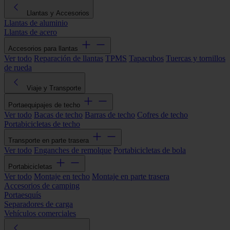
Llantas y Accesorios
Llantas de aluminio
Llantas de acero
Accesorios para llantas
Ver todo
Reparación de llantas
TPMS
Tapacubos
Tuercas y tornillos
de rueda
Viaje y Transporte
Portaequipajes de techo
Ver todo
Bacas de techo
Barras de techo
Cofres de techo
Portabicicletas de techo
Transporte en parte trasera
Ver todo
Enganches de remolque
Portabicicletas de bola
Portabicicletas
Ver todo
Montaje en techo
Montaje en parte trasera
Accesorios de camping
Portaesquís
Separadores de carga
Vehículos comerciales