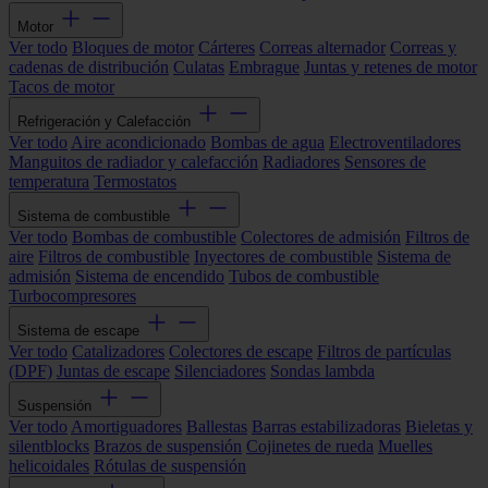
Motor
Ver todo
Bloques de motor
Cárteres
Correas alternador
Correas y
cadenas de distribución
Culatas
Embrague
Juntas y retenes de motor
Tacos de motor
Refrigeración y Calefacción
Ver todo
Aire acondicionado
Bombas de agua
Electroventiladores
Manguitos de radiador y calefacción
Radiadores
Sensores de
temperatura
Termostatos
Sistema de combustible
Ver todo
Bombas de combustible
Colectores de admisión
Filtros de
aire
Filtros de combustible
Inyectores de combustible
Sistema de
admisión
Sistema de encendido
Tubos de combustible
Turbocompresores
Sistema de escape
Ver todo
Catalizadores
Colectores de escape
Filtros de partículas
(DPF)
Juntas de escape
Silenciadores
Sondas lambda
Suspensión
Ver todo
Amortiguadores
Ballestas
Barras estabilizadoras
Bieletas y
silentblocks
Brazos de suspensión
Cojinetes de rueda
Muelles
helicoidales
Rótulas de suspensión