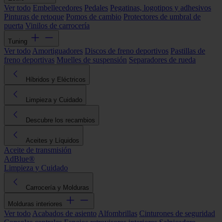
Ver todo
Embellecedores
Pedales
Pegatinas, logotipos y adhesivos
Pinturas de retoque
Pomos de cambio
Protectores de umbral de
puerta
Vinilos de carrocería
Tuning
Ver todo
Amortiguadores
Discos de freno deportivos
Pastillas de
freno deportivas
Muelles de suspensión
Separadores de rueda
Híbridos y Eléctricos
Limpieza y Cuidado
Descubre los recambios
Aceites y Líquidos
Aceite de transmisión
AdBlue®
Limpieza y Cuidado
Carrocería y Molduras
Molduras interiores
Ver todo
Acabados de asiento
Alfombrillas
Cinturones de seguridad