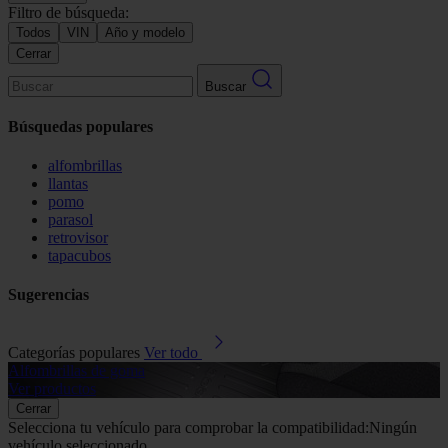
Filtro de búsqueda:
Todos
VIN
Año y modelo
Cerrar
Buscar
Búsquedas populares
alfombrillas
llantas
pomo
parasol
retrovisor
tapacubos
Sugerencias
Categorías populares
Ver todo
Alfombrillas de goma
G
Ver productos
V
Cerrar
Selecciona tu vehículo para comprobar la compatibilidad:
Ningún
vehículo seleccionado