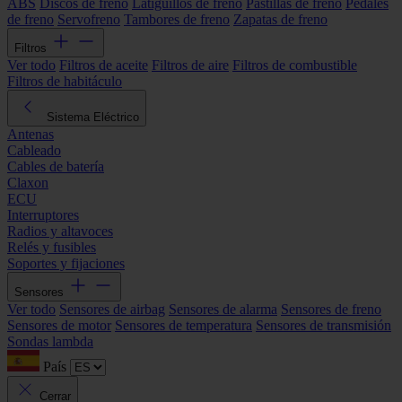
ABS
Discos de freno
Latiguillos de freno
Pastillas de freno
Pedales
de freno
Servofreno
Tambores de freno
Zapatas de freno
Filtros
Ver todo
Filtros de aceite
Filtros de aire
Filtros de combustible
Filtros de habitáculo
Sistema Eléctrico
Antenas
Cableado
Cables de batería
Claxon
ECU
Interruptores
Radios y altavoces
Relés y fusibles
Soportes y fijaciones
Sensores
Ver todo
Sensores de airbag
Sensores de alarma
Sensores de freno
Sensores de motor
Sensores de temperatura
Sensores de transmisión
Sondas lambda
País
Cerrar