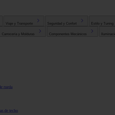
Viaje y Transporte
Seguridad y Confort
Estilo y Tuning
Carrocería y Molduras
Componentes Mecánicos
Iluminaci
de rueda
tas de techo