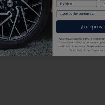
re
Filtros de combustible
Inyectores de combustible
Sistema de admisió
F)
Juntas de escape
Silenciadores
Sondas lambda
¡Lo aprov
ilentblocks
Brazos de suspensión
Cojinetes de rueda
Muelles helicoidal
*En compras superiores a 50€. Al proporcionar 
 de cambios manuales
Diferenciales
Embrague
Juntas y retenes de tran
aceptas nuestra
Política de Privacidad
. Cupón v
productos con descuentos. Se aplican términos
tienda Online de Ford España. No c