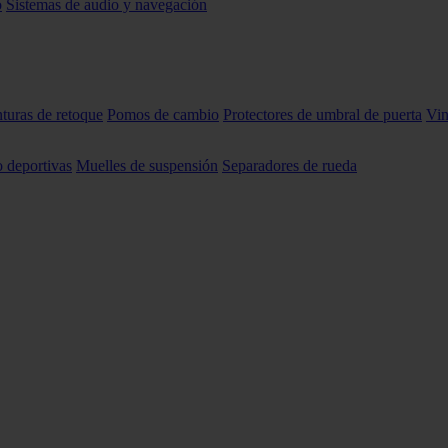
o
Sistemas de audio y navegación
nturas de retoque
Pomos de cambio
Protectores de umbral de puerta
Vin
o deportivas
Muelles de suspensión
Separadores de rueda