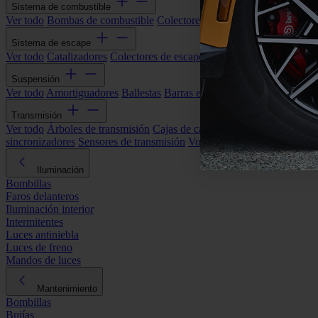
Sistema de combustible
Ver todo
Bombas de combustible
Colectores de admisión
Filtros de ai
Sistema de escape
Ver todo
Catalizadores
Colectores de escape
Filtros de partículas (DP
Suspensión
Ver todo
Amortiguadores
Ballestas
Barras estabilizadoras
Bieletas y s
Transmisión
Ver todo
Árboles de transmisión
Cajas de cambios automáticas
Cajas
sincronizadores
Sensores de transmisión
Volantes de motor
Iluminación
Bombillas
Faros delanteros
Iluminación interior
Intermitentes
Luces antiniebla
Luces de freno
Mandos de luces
Mantenimiento
Bombillas
Bujías