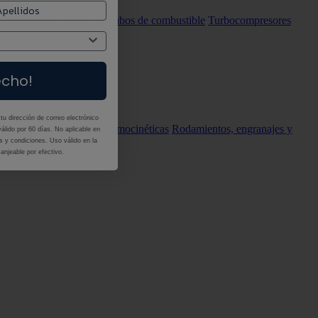
n
Sistema de encendido
Tubos de combustible
Turbocompresores
echo!
es
Rótulas de suspensión
tu dirección de correo electrónico
smisión
Palieres y juntas homocinéticas
Rodamientos, engranajes y
álido por 60 días. No aplicable en
 y condiciones. Uso válido en la
anjeable por efectivo.