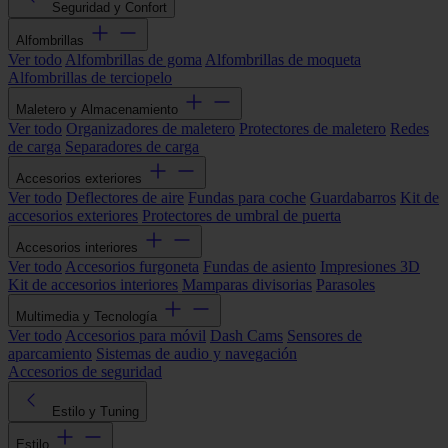
Seguridad y Confort
Alfombrillas
Ver todo
Alfombrillas de goma
Alfombrillas de moqueta
Alfombrillas de terciopelo
Maletero y Almacenamiento
Ver todo
Organizadores de maletero
Protectores de maletero
Redes
de carga
Separadores de carga
Accesorios exteriores
Ver todo
Deflectores de aire
Fundas para coche
Guardabarros
Kit de
accesorios exteriores
Protectores de umbral de puerta
Accesorios interiores
Ver todo
Accesorios furgoneta
Fundas de asiento
Impresiones 3D
Kit de accesorios interiores
Mamparas divisorias
Parasoles
Multimedia y Tecnología
Ver todo
Accesorios para móvil
Dash Cams
Sensores de
aparcamiento
Sistemas de audio y navegación
Accesorios de seguridad
Estilo y Tuning
Estilo