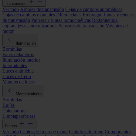
Transmisión
Ver todo
Árboles de transmisión
Cajas de cambios automáticas
Cajas de cambios manuales
Diferenciales
Embrague
Juntas y retenes
de transmisión
Palieres y juntas homocinéticas
Rodamientos,
engranajes y sincronizadores
Sensores de transmisión
Volantes de
motor
Iluminación
Bombillas
Faros delanteros
Iluminación interior
Intermitentes
Luces antiniebla
Luces de freno
Mandos de luces
Mantenimiento
Bombillas
Bujías
Calentadores
Limpiaparabrisas
Frenos
Ver todo
Cables de freno de mano
Cilindros de freno
Componentes