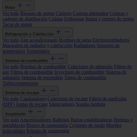
Motor
Ver todo
Bloques de motor
Cárteres
Correas alternador
Correas y
cadenas de distribución
Culatas
Embrague
Juntas y retenes de motor
Tacos de motor
Refrigeración y Calefacción
Ver todo
Aire acondicionado
Bombas de agua
Electroventiladores
Manguitos de radiador y calefacción
Radiadores
Sensores de
temperatura
Termostatos
Sistema de combustible
Ver todo
Bombas de combustible
Colectores de admisión
Filtros de
aire
Filtros de combustible
Inyectores de combustible
Sistema de
admisión
Sistema de encendido
Tubos de combustible
Turbocompresores
Sistema de escape
Ver todo
Catalizadores
Colectores de escape
Filtros de partículas
(DPF)
Juntas de escape
Silenciadores
Sondas lambda
Suspensión
Ver todo
Amortiguadores
Ballestas
Barras estabilizadoras
Bieletas y
silentblocks
Brazos de suspensión
Cojinetes de rueda
Muelles
helicoidales
Rótulas de suspensión