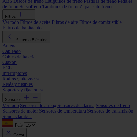
ABS
Discos de freno
Latiguillos de freno
Pastillas de freno
Pedales
de freno
Servofreno
Tambores de freno
Zapatas de freno
Filtros
Ver todo
Filtros de aceite
Filtros de aire
Filtros de combustible
Filtros de habitáculo
Sistema Eléctrico
Antenas
Cableado
Cables de batería
Claxon
ECU
Interruptores
Radios y altavoces
Relés y fusibles
Soportes y fijaciones
Sensores
Ver todo
Sensores de airbag
Sensores de alarma
Sensores de freno
Sensores de motor
Sensores de temperatura
Sensores de transmisión
Sondas lambda
País
Cerrar