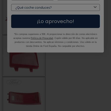
¡Lo aprovecho!
*En compras superiores a 50€. Al proporcionar tu dirección de correo electrónico
aceptas nuestra
Política de Privacidad
. Cupón válido por 60 días. No aplicable en
productos con descuentos. Se aplican términos y condiciones. Uso válido en la
tienda Online de Ford España. No canjeable por efectivo.