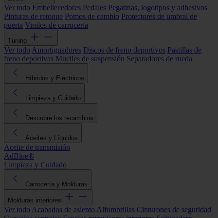
Ver todo
Embellecedores
Pedales
Pegatinas, logotipos y adhesivos
Pinturas de retoque
Pomos de cambio
Protectores de umbral de
puerta
Vinilos de carrocería
Tuning
Ver todo
Amortiguadores
Discos de freno deportivos
Pastillas de
freno deportivas
Muelles de suspensión
Separadores de rueda
Híbridos y Eléctricos
Limpieza y Cuidado
Descubre los recambios
Aceites y Líquidos
Aceite de transmisión
AdBlue®
Limpieza y Cuidado
Carrocería y Molduras
Molduras interiores
Ver todo
Acabados de asiento
Alfombrillas
Cinturones de seguridad