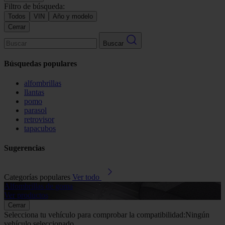
Filtro de búsqueda:
Todos
VIN
Año y modelo
Cerrar
Buscar
Búsquedas populares
alfombrillas
llantas
pomo
parasol
retrovisor
tapacubos
Sugerencias
Categorías populares
Ver todo
Alfombrillas de goma
G
Ver productos
V
Cerrar
Selecciona tu vehículo para comprobar la compatibilidad:
Ningún
vehículo seleccionado