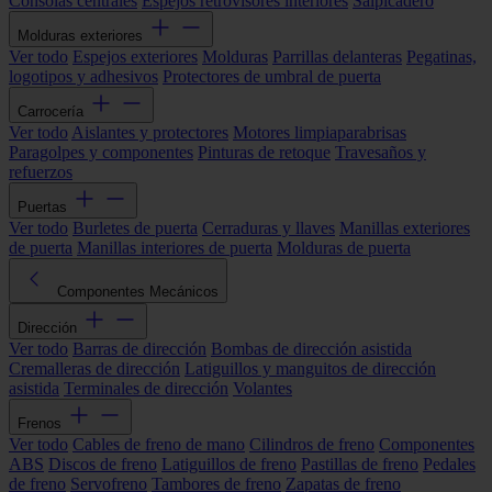
Consolas centrales
Espejos retrovisores interiores
Salpicadero
Molduras exteriores
Ver todo
Espejos exteriores
Molduras
Parrillas delanteras
Pegatinas,
logotipos y adhesivos
Protectores de umbral de puerta
Carrocería
Ver todo
Aislantes y protectores
Motores limpiaparabrisas
Paragolpes y componentes
Pinturas de retoque
Travesaños y
refuerzos
Puertas
Ver todo
Burletes de puerta
Cerraduras y llaves
Manillas exteriores
de puerta
Manillas interiores de puerta
Molduras de puerta
Componentes Mecánicos
Dirección
Ver todo
Barras de dirección
Bombas de dirección asistida
Cremalleras de dirección
Latiguillos y manguitos de dirección
asistida
Terminales de dirección
Volantes
Frenos
Ver todo
Cables de freno de mano
Cilindros de freno
Componentes
ABS
Discos de freno
Latiguillos de freno
Pastillas de freno
Pedales
de freno
Servofreno
Tambores de freno
Zapatas de freno