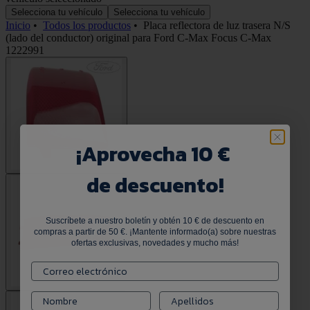
Selecciona tu vehículo
Selecciona tu vehículo
Inicio
•
Todos los productos
•
Placa reflectora de luz trasera N/S
(lado del conductor) original para Ford C-Max Focus C-Max
1222991
¡
Aprovecha 10 €
de descuento!
Suscríbete a nuestro boletín y obtén 10 € de descuento en
compras a partir de 50 €. ¡Mantente informado(a) sobre nuestras
ofertas exclusivas, novedades y mucho más!