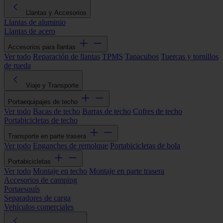
Llantas y Accesorios
Llantas de aluminio
Llantas de acero
Accesorios para llantas
Ver todo
Reparación de llantas
TPMS
Tapacubos
Tuercas y tornillos
de rueda
Viaje y Transporte
Portaequipajes de techo
Ver todo
Bacas de techo
Barras de techo
Cofres de techo
Portabicicletas de techo
Transporte en parte trasera
Ver todo
Enganches de remolque
Portabicicletas de bola
Portabicicletas
Ver todo
Montaje en techo
Montaje en parte trasera
Accesorios de camping
Portaesquís
Separadores de carga
Vehículos comerciales