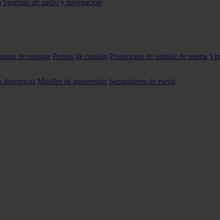
o
Sistemas de audio y navegación
nturas de retoque
Pomos de cambio
Protectores de umbral de puerta
Vin
o deportivas
Muelles de suspensión
Separadores de rueda