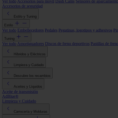
Ver todo
Accesorios para móvil
Dash Cams
Sensores de aparcamient
Accesorios de seguridad
Estilo y Tuning
Estilo
Ver todo
Embellecedores
Pedales
Pegatinas, logotipos y adhesivos
Pi
Tuning
Ver todo
Amortiguadores
Discos de freno deportivos
Pastillas de fren
Híbridos y Eléctricos
Limpieza y Cuidado
Descubre los recambios
Aceites y Líquidos
Aceite de transmisión
AdBlue®
Limpieza y Cuidado
Carrocería y Molduras