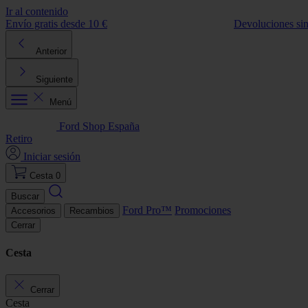
Ir al contenido
Envío gratis desde 10 €
Devoluciones si
Anterior
Siguiente
Menú
Ford Shop España
Retiro
Iniciar sesión
Cesta
0
Buscar
Ford Pro™
Promociones
Accesorios
Recambios
Cerrar
Cesta
Cerrar
Cesta