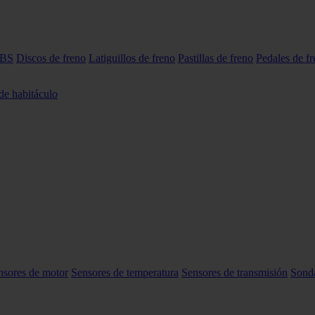
ABS
Discos de freno
Latiguillos de freno
Pastillas de freno
Pedales de f
 de habitáculo
nsores de motor
Sensores de temperatura
Sensores de transmisión
Sond