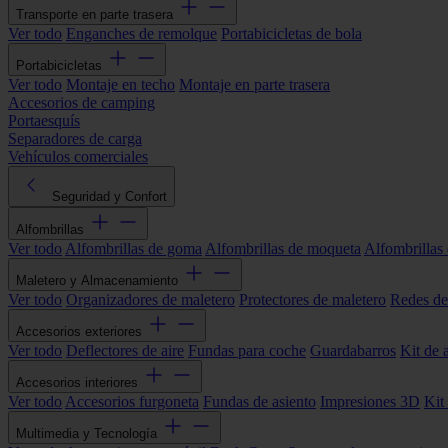
Transporte en parte trasera
Ver todo
Enganches de remolque
Portabicicletas de bola
Portabicicletas
Ver todo
Montaje en techo
Montaje en parte trasera
Accesorios de camping
Portaesquís
Separadores de carga
Vehículos comerciales
Seguridad y Confort
Alfombrillas
Ver todo
Alfombrillas de goma
Alfombrillas de moqueta
Alfombrillas 
Maletero y Almacenamiento
Ver todo
Organizadores de maletero
Protectores de maletero
Redes de
Accesorios exteriores
Ver todo
Deflectores de aire
Fundas para coche
Guardabarros
Kit de 
Accesorios interiores
Ver todo
Accesorios furgoneta
Fundas de asiento
Impresiones 3D
Kit
Multimedia y Tecnología