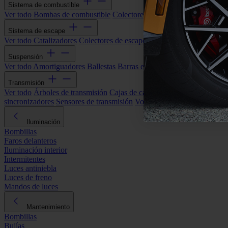
Sistema de combustible
Ver todo
Bombas de combustible
Colectores de admisión
Filtros de ai
Sistema de escape
Ver todo
Catalizadores
Colectores de escape
Filtros de partículas (DP
Suspensión
Ver todo
Amortiguadores
Ballestas
Barras estabilizadoras
Bieletas y s
Transmisión
Ver todo
Árboles de transmisión
Cajas de cambios automáticas
Cajas
sincronizadores
Sensores de transmisión
Volantes de motor
Iluminación
Bombillas
Faros delanteros
Iluminación interior
Intermitentes
Luces antiniebla
Luces de freno
Mandos de luces
Mantenimiento
Bombillas
Bujías