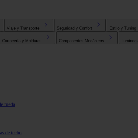
Viaje y Transporte
Seguridad y Confort
Estilo y Tuning
Carrocería y Molduras
Componentes Mecánicos
Iluminaci
de rueda
tas de techo