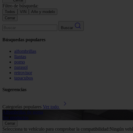
Cerrar
Filtro de búsqueda:
Todos
VIN
Año y modelo
Cerrar
Buscar
Búsquedas populares
alfombrillas
llantas
pomo
parasol
retrovisor
tapacubos
Sugerencias
Categorías populares
Ver todo
Alfombrillas de goma
Ver productos
Cerrar
Selecciona tu vehículo para comprobar la compatibilidad:
Ningún vehí