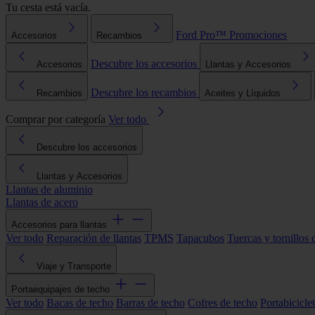
Tu cesta está vacía.
Ford Pro™
Promociones
Accesorios
Recambios
Descubre los accesorios
Accesorios
Llantas y Accesorios
Descubre los recambios
Recambios
Aceites y Líquidos
Comprar por categoría
Ver todo
Descubre los accesorios
Llantas y Accesorios
Llantas de aluminio
Llantas de acero
Accesorios para llantas
Ver todo
Reparación de llantas
TPMS
Tapacubos
Tuercas y tornillos 
Viaje y Transporte
Portaequipajes de techo
Ver todo
Bacas de techo
Barras de techo
Cofres de techo
Portabicicle