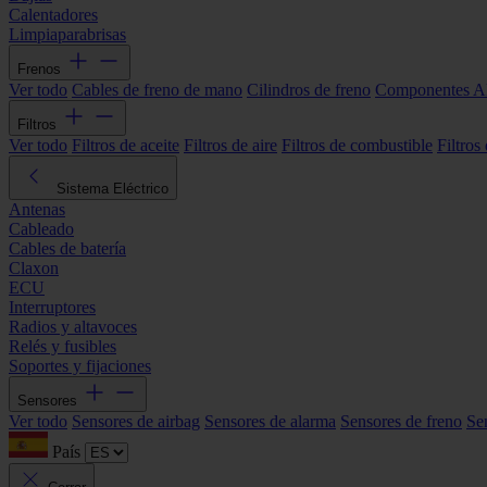
Calentadores
Limpiaparabrisas
Frenos
Ver todo
Cables de freno de mano
Cilindros de freno
Componentes 
Filtros
Ver todo
Filtros de aceite
Filtros de aire
Filtros de combustible
Filtros
Sistema Eléctrico
Antenas
Cableado
Cables de batería
Claxon
ECU
Interruptores
Radios y altavoces
Relés y fusibles
Soportes y fijaciones
Sensores
Ver todo
Sensores de airbag
Sensores de alarma
Sensores de freno
Se
País