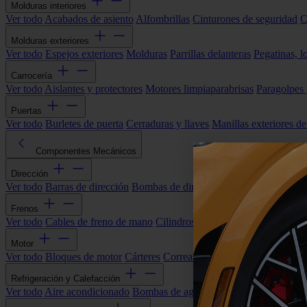
Molduras interiores
Ver todo
Acabados de asiento
Alfombrillas
Cinturones de seguridad
C
Molduras exteriores
Ver todo
Espejos exteriores
Molduras
Parrillas delanteras
Pegatinas, l
Carrocería
Ver todo
Aislantes y protectores
Motores limpiaparabrisas
Paragolpes
Puertas
Ver todo
Burletes de puerta
Cerraduras y llaves
Manillas exteriores de
Componentes Mecánicos
Dirección
Ver todo
Barras de dirección
Bombas de dirección asistida
Cremallera
Frenos
Ver todo
Cables de freno de mano
Cilindros de freno
Componentes 
Motor
Ver todo
Bloques de motor
Cárteres
Correas alternador
Correas y cade
Refrigeración y Calefacción
Ver todo
Aire acondicionado
Bombas de agua
Electroventiladores
Man