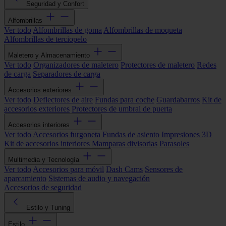
Seguridad y Confort
Alfombrillas
Ver todo
Alfombrillas de goma
Alfombrillas de moqueta
Alfombrillas de terciopelo
Maletero y Almacenamiento
Ver todo
Organizadores de maletero
Protectores de maletero
Redes
de carga
Separadores de carga
Accesorios exteriores
Ver todo
Deflectores de aire
Fundas para coche
Guardabarros
Kit de
accesorios exteriores
Protectores de umbral de puerta
Accesorios interiores
Ver todo
Accesorios furgoneta
Fundas de asiento
Impresiones 3D
Kit de accesorios interiores
Mamparas divisorias
Parasoles
Multimedia y Tecnología
Ver todo
Accesorios para móvil
Dash Cams
Sensores de
aparcamiento
Sistemas de audio y navegación
Accesorios de seguridad
Estilo y Tuning
Estilo