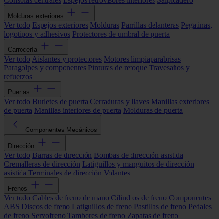
Consolas centrales
Espejos retrovisores interiores
Salpicadero
Molduras exteriores
Ver todo
Espejos exteriores
Molduras
Parrillas delanteras
Pegatinas,
logotipos y adhesivos
Protectores de umbral de puerta
Carrocería
Ver todo
Aislantes y protectores
Motores limpiaparabrisas
Paragolpes y componentes
Pinturas de retoque
Travesaños y
refuerzos
Puertas
Ver todo
Burletes de puerta
Cerraduras y llaves
Manillas exteriores
de puerta
Manillas interiores de puerta
Molduras de puerta
Componentes Mecánicos
Dirección
Ver todo
Barras de dirección
Bombas de dirección asistida
Cremalleras de dirección
Latiguillos y manguitos de dirección
asistida
Terminales de dirección
Volantes
Frenos
Ver todo
Cables de freno de mano
Cilindros de freno
Componentes
ABS
Discos de freno
Latiguillos de freno
Pastillas de freno
Pedales
de freno
Servofreno
Tambores de freno
Zapatas de freno