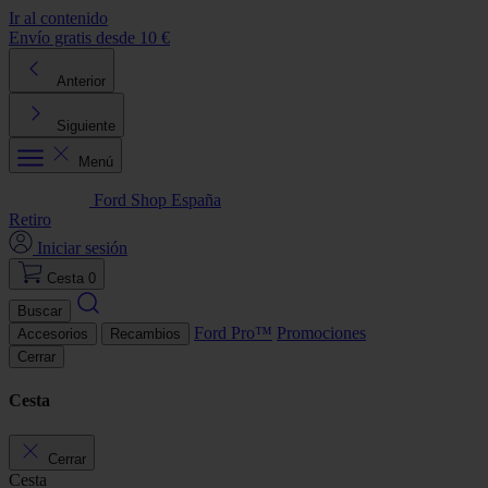
Ir al contenido
Envío gratis desde 10 €
D
Anterior
Siguiente
Menú
Ford Shop España
Retiro
Iniciar sesión
Cesta
0
Buscar
Ford Pro™
Promociones
Accesorios
Recambios
Cerrar
Cesta
Cerrar
Cesta