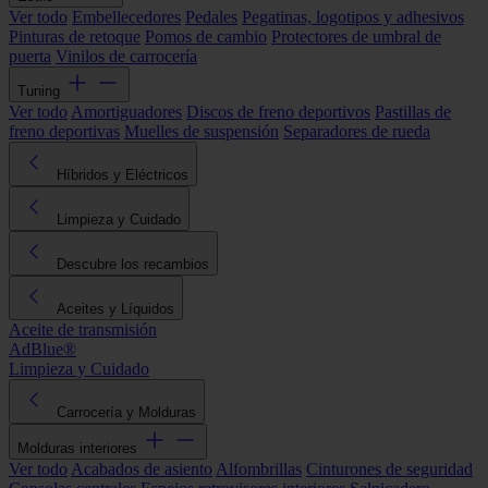
Ver todo
Embellecedores
Pedales
Pegatinas, logotipos y adhesivos
Pinturas de retoque
Pomos de cambio
Protectores de umbral de
puerta
Vinilos de carrocería
Tuning
Ver todo
Amortiguadores
Discos de freno deportivos
Pastillas de
freno deportivas
Muelles de suspensión
Separadores de rueda
Híbridos y Eléctricos
Limpieza y Cuidado
Descubre los recambios
Aceites y Líquidos
Aceite de transmisión
AdBlue®
Limpieza y Cuidado
Carrocería y Molduras
Molduras interiores
Ver todo
Acabados de asiento
Alfombrillas
Cinturones de seguridad