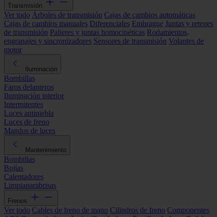
Transmisión
Ver todo
Árboles de transmisión
Cajas de cambios automáticas
Cajas de cambios manuales
Diferenciales
Embrague
Juntas y retenes
de transmisión
Palieres y juntas homocinéticas
Rodamientos,
engranajes y sincronizadores
Sensores de transmisión
Volantes de
motor
Iluminación
Bombillas
Faros delanteros
Iluminación interior
Intermitentes
Luces antiniebla
Luces de freno
Mandos de luces
Mantenimiento
Bombillas
Bujías
Calentadores
Limpiaparabrisas
Frenos
Ver todo
Cables de freno de mano
Cilindros de freno
Componentes