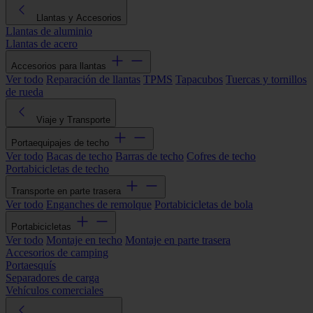
Llantas y Accesorios
Llantas de aluminio
Llantas de acero
Accesorios para llantas
Ver todo
Reparación de llantas
TPMS
Tapacubos
Tuercas y tornillos
de rueda
Viaje y Transporte
Portaequipajes de techo
Ver todo
Bacas de techo
Barras de techo
Cofres de techo
Portabicicletas de techo
Transporte en parte trasera
Ver todo
Enganches de remolque
Portabicicletas de bola
Portabicicletas
Ver todo
Montaje en techo
Montaje en parte trasera
Accesorios de camping
Portaesquís
Separadores de carga
Vehículos comerciales