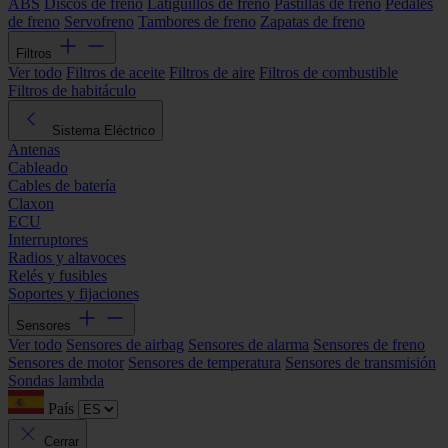
ABS
Discos de freno
Latiguillos de freno
Pastillas de freno
Pedales
de freno
Servofreno
Tambores de freno
Zapatas de freno
Filtros
Ver todo
Filtros de aceite
Filtros de aire
Filtros de combustible
Filtros de habitáculo
Sistema Eléctrico
Antenas
Cableado
Cables de batería
Claxon
ECU
Interruptores
Radios y altavoces
Relés y fusibles
Soportes y fijaciones
Sensores
Ver todo
Sensores de airbag
Sensores de alarma
Sensores de freno
Sensores de motor
Sensores de temperatura
Sensores de transmisión
Sondas lambda
País
Cerrar