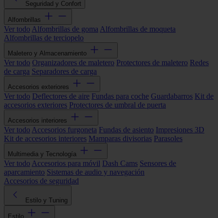
Seguridad y Confort
Alfombrillas
Ver todo
Alfombrillas de goma
Alfombrillas de moqueta
Alfombrillas de terciopelo
Maletero y Almacenamiento
Ver todo
Organizadores de maletero
Protectores de maletero
Redes
de carga
Separadores de carga
Accesorios exteriores
Ver todo
Deflectores de aire
Fundas para coche
Guardabarros
Kit de
accesorios exteriores
Protectores de umbral de puerta
Accesorios interiores
Ver todo
Accesorios furgoneta
Fundas de asiento
Impresiones 3D
Kit de accesorios interiores
Mamparas divisorias
Parasoles
Multimedia y Tecnología
Ver todo
Accesorios para móvil
Dash Cams
Sensores de
aparcamiento
Sistemas de audio y navegación
Accesorios de seguridad
Estilo y Tuning
Estilo