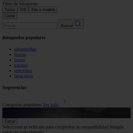
Filtro de búsqueda:
Todos
VIN
Año y modelo
Cerrar
Buscar
Búsquedas populares
alfombrillas
llantas
pomo
parasol
retrovisor
tapacubos
Sugerencias
Categorías populares
Ver todo
Alfombrillas de goma
G
Ver productos
V
Cerrar
Selecciona tu vehículo para comprobar la compatibilidad:
Ningún
vehículo seleccionado