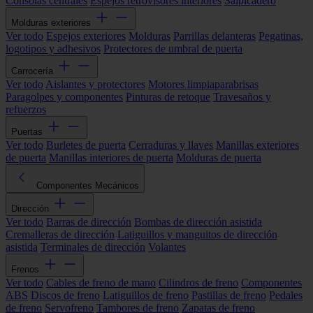
Consolas centrales
Espejos retrovisores interiores
Salpicadero
Molduras exteriores
Ver todo
Espejos exteriores
Molduras
Parrillas delanteras
Pegatinas,
logotipos y adhesivos
Protectores de umbral de puerta
Carrocería
Ver todo
Aislantes y protectores
Motores limpiaparabrisas
Paragolpes y componentes
Pinturas de retoque
Travesaños y
refuerzos
Puertas
Ver todo
Burletes de puerta
Cerraduras y llaves
Manillas exteriores
de puerta
Manillas interiores de puerta
Molduras de puerta
Componentes Mecánicos
Dirección
Ver todo
Barras de dirección
Bombas de dirección asistida
Cremalleras de dirección
Latiguillos y manguitos de dirección
asistida
Terminales de dirección
Volantes
Frenos
Ver todo
Cables de freno de mano
Cilindros de freno
Componentes
ABS
Discos de freno
Latiguillos de freno
Pastillas de freno
Pedales
de freno
Servofreno
Tambores de freno
Zapatas de freno