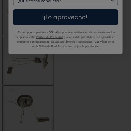
¡Lo aprovecho!
*En compras superiores a 50€. Al proporcionar tu dirección de correo electrónico
aceptas nuestra
Política de Privacidad
. Cupón válido por 60 días. No aplicable en
productos con descuentos. Se aplican términos y condiciones. Uso válido en la
tienda Online de Ford España. No canjeable por efectivo.