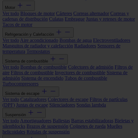
Motor
Ver todo
Bloques de motor
Cárteres
Correas alternador
Correas y
cadenas de distribución
Culatas
Embrague
Juntas y retenes de motor
Tacos de motor
Refrigeración y Calefacción
Ver todo
Aire acondicionado
Bombas de agua
Electroventiladores
Manguitos de radiador y calefacción
Radiadores
Sensores de
temperatura
Termostatos
Sistema de combustible
Ver todo
Bombas de combustible
Colectores de admisión
Filtros de
aire
Filtros de combustible
Inyectores de combustible
Sistema de
admisión
Sistema de encendido
Tubos de combustible
Turbocompresores
Sistema de escape
Ver todo
Catalizadores
Colectores de escape
Filtros de partículas
(DPF)
Juntas de escape
Silenciadores
Sondas lambda
Suspensión
Ver todo
Amortiguadores
Ballestas
Barras estabilizadoras
Bieletas y
silentblocks
Brazos de suspensión
Cojinetes de rueda
Muelles
helicoidales
Rótulas de suspensión