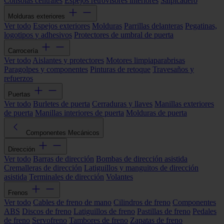
Consolas centrales
Espejos retrovisores interiores
Salpicadero
Molduras exteriores
Ver todo
Espejos exteriores
Molduras
Parrillas delanteras
Pegatinas,
logotipos y adhesivos
Protectores de umbral de puerta
Carrocería
Ver todo
Aislantes y protectores
Motores limpiaparabrisas
Paragolpes y componentes
Pinturas de retoque
Travesaños y
refuerzos
Puertas
Ver todo
Burletes de puerta
Cerraduras y llaves
Manillas exteriores
de puerta
Manillas interiores de puerta
Molduras de puerta
Componentes Mecánicos
Dirección
Ver todo
Barras de dirección
Bombas de dirección asistida
Cremalleras de dirección
Latiguillos y manguitos de dirección
asistida
Terminales de dirección
Volantes
Frenos
Ver todo
Cables de freno de mano
Cilindros de freno
Componentes
ABS
Discos de freno
Latiguillos de freno
Pastillas de freno
Pedales
de freno
Servofreno
Tambores de freno
Zapatas de freno