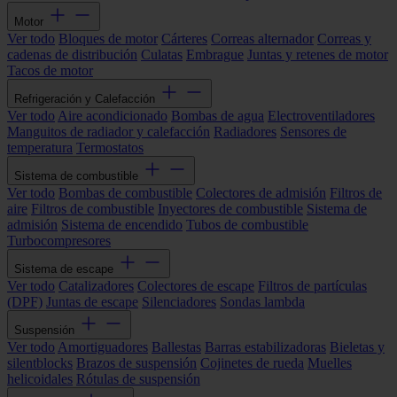
Motor
Ver todo
Bloques de motor
Cárteres
Correas alternador
Correas y
cadenas de distribución
Culatas
Embrague
Juntas y retenes de motor
Tacos de motor
Refrigeración y Calefacción
Ver todo
Aire acondicionado
Bombas de agua
Electroventiladores
Manguitos de radiador y calefacción
Radiadores
Sensores de
temperatura
Termostatos
Sistema de combustible
Ver todo
Bombas de combustible
Colectores de admisión
Filtros de
aire
Filtros de combustible
Inyectores de combustible
Sistema de
admisión
Sistema de encendido
Tubos de combustible
Turbocompresores
Sistema de escape
Ver todo
Catalizadores
Colectores de escape
Filtros de partículas
(DPF)
Juntas de escape
Silenciadores
Sondas lambda
Suspensión
Ver todo
Amortiguadores
Ballestas
Barras estabilizadoras
Bieletas y
silentblocks
Brazos de suspensión
Cojinetes de rueda
Muelles
helicoidales
Rótulas de suspensión