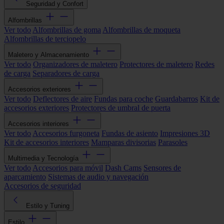
Seguridad y Confort
Alfombrillas
Ver todo
Alfombrillas de goma
Alfombrillas de moqueta
Alfombrillas de terciopelo
Maletero y Almacenamiento
Ver todo
Organizadores de maletero
Protectores de maletero
Redes
de carga
Separadores de carga
Accesorios exteriores
Ver todo
Deflectores de aire
Fundas para coche
Guardabarros
Kit de
accesorios exteriores
Protectores de umbral de puerta
Accesorios interiores
Ver todo
Accesorios furgoneta
Fundas de asiento
Impresiones 3D
Kit de accesorios interiores
Mamparas divisorias
Parasoles
Multimedia y Tecnología
Ver todo
Accesorios para móvil
Dash Cams
Sensores de
aparcamiento
Sistemas de audio y navegación
Accesorios de seguridad
Estilo y Tuning
Estilo