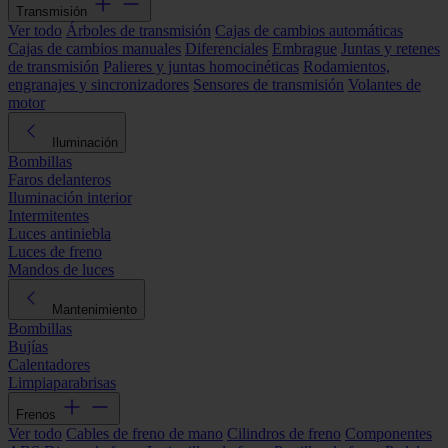
Transmisión
Ver todo
Árboles de transmisión
Cajas de cambios automáticas
Cajas de cambios manuales
Diferenciales
Embrague
Juntas y retenes
de transmisión
Palieres y juntas homocinéticas
Rodamientos,
engranajes y sincronizadores
Sensores de transmisión
Volantes de
motor
Iluminación
Bombillas
Faros delanteros
Iluminación interior
Intermitentes
Luces antiniebla
Luces de freno
Mandos de luces
Mantenimiento
Bombillas
Bujías
Calentadores
Limpiaparabrisas
Frenos
Ver todo
Cables de freno de mano
Cilindros de freno
Componentes