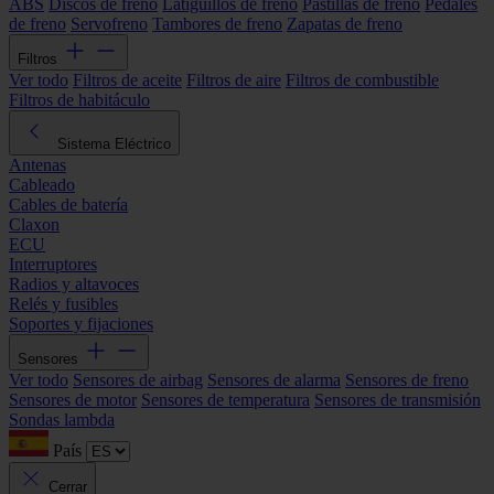
ABS
Discos de freno
Latiguillos de freno
Pastillas de freno
Pedales
de freno
Servofreno
Tambores de freno
Zapatas de freno
Filtros
Ver todo
Filtros de aceite
Filtros de aire
Filtros de combustible
Filtros de habitáculo
Sistema Eléctrico
Antenas
Cableado
Cables de batería
Claxon
ECU
Interruptores
Radios y altavoces
Relés y fusibles
Soportes y fijaciones
Sensores
Ver todo
Sensores de airbag
Sensores de alarma
Sensores de freno
Sensores de motor
Sensores de temperatura
Sensores de transmisión
Sondas lambda
País
Cerrar