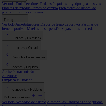
Ver todo
Embellecedores
Pedales
Pegatinas, logotipos y adhesivos
Pinturas de retoque
Pomos de cambio
Protectores de umbral de
puerta
Vinilos de carrocería
Tuning
Ver todo
Amortiguadores
Discos de freno deportivos
Pastillas de
freno deportivas
Muelles de suspensión
Separadores de rueda
Híbridos y Eléctricos
Limpieza y Cuidado
Descubre los recambios
Aceites y Líquidos
Aceite de transmisión
AdBlue®
Limpieza y Cuidado
Carrocería y Molduras
Molduras interiores
Ver todo
Acabados de asiento
Alfombrillas
Cinturones de seguridad