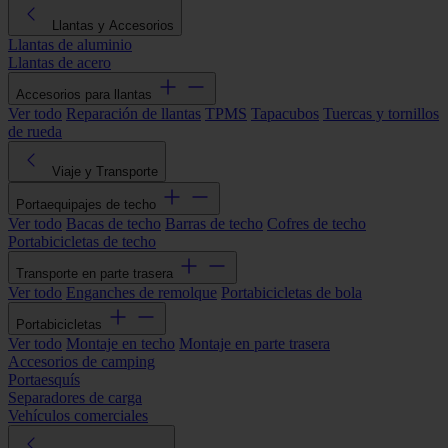
Llantas y Accesorios
Llantas de aluminio
Llantas de acero
Accesorios para llantas
Ver todo
Reparación de llantas
TPMS
Tapacubos
Tuercas y tornillos
de rueda
Viaje y Transporte
Portaequipajes de techo
Ver todo
Bacas de techo
Barras de techo
Cofres de techo
Portabicicletas de techo
Transporte en parte trasera
Ver todo
Enganches de remolque
Portabicicletas de bola
Portabicicletas
Ver todo
Montaje en techo
Montaje en parte trasera
Accesorios de camping
Portaesquís
Separadores de carga
Vehículos comerciales