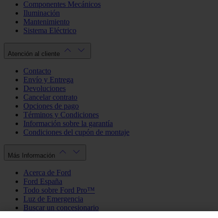
Componentes Mecánicos
Iluminación
Mantenimiento
Sistema Eléctrico
Atención al cliente
Contacto
Envío y Entrega
Devoluciones
Cancelar contrato
Opciones de pago
Términos y Condiciones
Información sobre la garantía
Condiciones del cupón de montaje
Más Información
Acerca de Ford
Ford España
Todo sobre Ford Pro™
Luz de Emergencia
Buscar un concesionario
Política de cookies