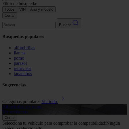
Filtro de búsqueda:
Todos
VIN
Año y modelo
Cerrar
Buscar
Búsquedas populares
alfombrillas
llantas
pomo
parasol
retrovisor
tapacubos
Sugerencias
Categorías populares
Ver todo
Alfombrillas de goma
G
Ver productos
V
Cerrar
Selecciona tu vehículo para comprobar la compatibilidad:
Ningún
vehículo seleccionado