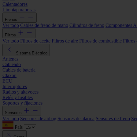
Calentadores
Limpiaparabrisas
Frenos
Ver todo
Cables de freno de mano
Cilindros de freno
Componentes 
Filtros
Ver todo
Filtros de aceite
Filtros de aire
Filtros de combustible
Filtros
Sistema Eléctrico
Antenas
Cableado
Cables de batería
Claxon
ECU
Interruptores
Radios y altavoces
Relés y fusibles
Soportes y fijaciones
Sensores
Ver todo
Sensores de airbag
Sensores de alarma
Sensores de freno
Se
País