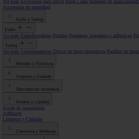
Ver todo
Accesorios para móvil
Dash Cams
Sensores de aparcamient
Accesorios de seguridad
Estilo y Tuning
Estilo
Ver todo
Embellecedores
Pedales
Pegatinas, logotipos y adhesivos
Pi
Tuning
Ver todo
Amortiguadores
Discos de freno deportivos
Pastillas de fren
Híbridos y Eléctricos
Limpieza y Cuidado
Descubre los recambios
Aceites y Líquidos
Aceite de transmisión
AdBlue®
Limpieza y Cuidado
Carrocería y Molduras