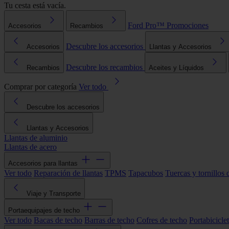
Tu cesta está vacía.
Ford Pro™
Promociones
Accesorios
Recambios
Descubre los accesorios
Accesorios
Llantas y Accesorios
Descubre los recambios
Recambios
Aceites y Líquidos
Comprar por categoría
Ver todo
Descubre los accesorios
Llantas y Accesorios
Llantas de aluminio
Llantas de acero
Accesorios para llantas
Ver todo
Reparación de llantas
TPMS
Tapacubos
Tuercas y tornillos 
Viaje y Transporte
Portaequipajes de techo
Ver todo
Bacas de techo
Barras de techo
Cofres de techo
Portabicicle