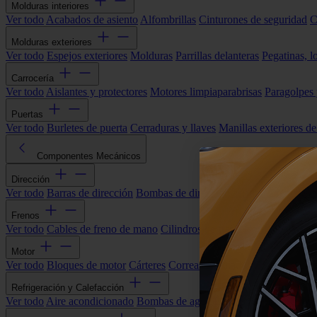
Molduras interiores
Ver todo
Acabados de asiento
Alfombrillas
Cinturones de seguridad
C
Molduras exteriores
Ver todo
Espejos exteriores
Molduras
Parrillas delanteras
Pegatinas, l
Carrocería
Ver todo
Aislantes y protectores
Motores limpiaparabrisas
Paragolpes
Puertas
Ver todo
Burletes de puerta
Cerraduras y llaves
Manillas exteriores de
Componentes Mecánicos
Dirección
Ver todo
Barras de dirección
Bombas de dirección asistida
Cremallera
Frenos
Ver todo
Cables de freno de mano
Cilindros de freno
Componentes 
Motor
Ver todo
Bloques de motor
Cárteres
Correas alternador
Correas y cade
Refrigeración y Calefacción
Ver todo
Aire acondicionado
Bombas de agua
Electroventiladores
Man