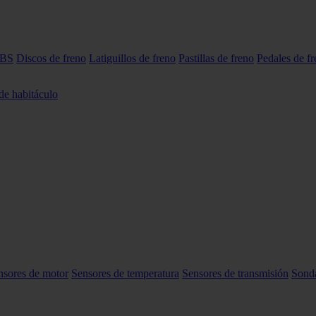
ABS
Discos de freno
Latiguillos de freno
Pastillas de freno
Pedales de f
 de habitáculo
nsores de motor
Sensores de temperatura
Sensores de transmisión
Sond