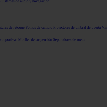
o
Sistemas de audio y navegación
nturas de retoque
Pomos de cambio
Protectores de umbral de puerta
Vin
o deportivas
Muelles de suspensión
Separadores de rueda