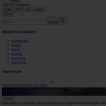
Cerrar
Filtro de búsqueda:
Todos
VIN
Año y modelo
Cerrar
Buscar
Búsquedas populares
alfombrillas
llantas
pomo
parasol
retrovisor
tapacubos
Sugerencias
Categorías populares
Ver todo
Alfombrillas de goma
Ver productos
Cerrar
Selecciona tu vehículo para comprobar la compatibilidad:
Ningún vehí