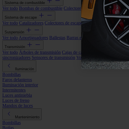
Sistema de combustible
Ver todo
Bombas de combustible
Colectores de admisión
Filtros de ai
Sistema de escape
Ver todo
Catalizadores
Colectores de escape
Filtros de partículas (DP
Suspensión
Ver todo
Amortiguadores
Ballestas
Barras estabilizadoras
Bieletas y s
Transmisión
Ver todo
Árboles de transmisión
Cajas de cambios automáticas
Cajas
sincronizadores
Sensores de transmisión
Volantes de motor
Iluminación
Bombillas
Faros delanteros
Iluminación interior
Intermitentes
Luces antiniebla
Luces de freno
Mandos de luces
Mantenimiento
Bombillas
Bujías