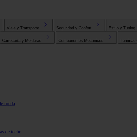
Viaje y Transporte
Seguridad y Confort
Estilo y Tuning
Carrocería y Molduras
Componentes Mecánicos
Iluminaci
de rueda
tas de techo