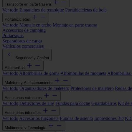
Transporte en parte trasera
Ver todo
Enganches de remolque
Portabicicletas de bola
Portabicicletas
Ver todo
Montaje en techo
Montaje en parte trasera
Accesorios de camping
Portaesquís
Separadores de carga
Vehículos comerciales
Seguridad y Confort
Alfombrillas
Ver todo
Alfombrillas de goma
Alfombrillas de moqueta
Alfombrillas 
Maletero y Almacenamiento
Ver todo
Organizadores de maletero
Protectores de maletero
Redes de
Accesorios exteriores
Ver todo
Deflectores de aire
Fundas para coche
Guardabarros
Kit de 
Accesorios interiores
Ver todo
Accesorios furgoneta
Fundas de asiento
Impresiones 3D
Kit
Multimedia y Tecnología