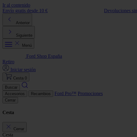
Ir al contenido
Envío gratis desde 10 €
Devoluciones si
Anterior
Siguiente
Menú
Ford Shop España
Retiro
Iniciar sesión
Cesta
0
Buscar
Ford Pro™
Promociones
Accesorios
Recambios
Cerrar
Cesta
Cerrar
Cesta