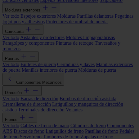
Consolas centrales
Espejos retrovisores interiores
Salpicadero
Molduras exteriores
Ver todo
Espejos exteriores
Molduras
Parrillas delanteras
Pegatinas,
logotipos y adhesivos
Protectores de umbral de puerta
Carrocería
Ver todo
Aislantes y protectores
Motores limpiaparabrisas
Paragolpes y componentes
Pinturas de retoque
Travesaños y
refuerzos
Puertas
Ver todo
Burletes de puerta
Cerraduras y llaves
Manillas exteriores
de puerta
Manillas interiores de puerta
Molduras de puerta
Componentes Mecánicos
Dirección
Ver todo
Barras de dirección
Bombas de dirección asistida
Cremalleras de dirección
Latiguillos y manguitos de dirección
asistida
Terminales de dirección
Volantes
Frenos
Ver todo
Cables de freno de mano
Cilindros de freno
Componentes
ABS
Discos de freno
Latiguillos de freno
Pastillas de freno
Pedales
de freno
Servofreno
Tambores de freno
Zapatas de freno