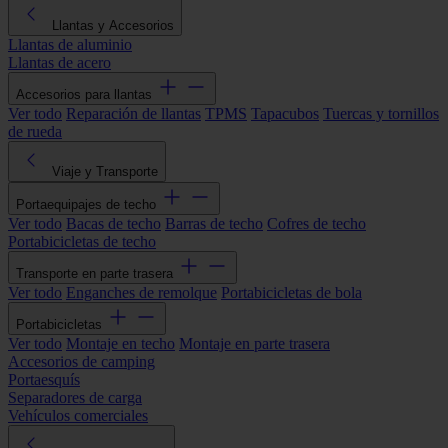
Llantas y Accesorios
Llantas de aluminio
Llantas de acero
Accesorios para llantas
Ver todo
Reparación de llantas
TPMS
Tapacubos
Tuercas y tornillos
de rueda
Viaje y Transporte
Portaequipajes de techo
Ver todo
Bacas de techo
Barras de techo
Cofres de techo
Portabicicletas de techo
Transporte en parte trasera
Ver todo
Enganches de remolque
Portabicicletas de bola
Portabicicletas
Ver todo
Montaje en techo
Montaje en parte trasera
Accesorios de camping
Portaesquís
Separadores de carga
Vehículos comerciales