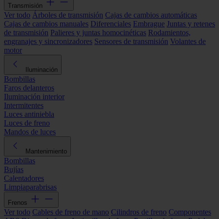
Transmisión
Ver todo
Árboles de transmisión
Cajas de cambios automáticas
Cajas de cambios manuales
Diferenciales
Embrague
Juntas y retenes
de transmisión
Palieres y juntas homocinéticas
Rodamientos,
engranajes y sincronizadores
Sensores de transmisión
Volantes de
motor
Iluminación
Bombillas
Faros delanteros
Iluminación interior
Intermitentes
Luces antiniebla
Luces de freno
Mandos de luces
Mantenimiento
Bombillas
Bujías
Calentadores
Limpiaparabrisas
Frenos
Ver todo
Cables de freno de mano
Cilindros de freno
Componentes