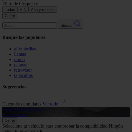
Filtro de búsqueda:
Todos
VIN
Año y modelo
Cerrar
Buscar
Búsquedas populares
alfombrillas
llantas
pomo
parasol
retrovisor
tapacubos
Sugerencias
Categorías populares
Ver todo
Alfombrillas de goma
G
Ver productos
V
Cerrar
Selecciona tu vehículo para comprobar la compatibilidad:
Ningún
vehículo seleccionado