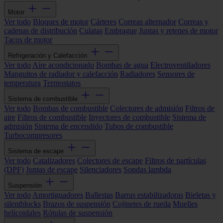
Motor
Ver todo
Bloques de motor
Cárteres
Correas alternador
Correas y
cadenas de distribución
Culatas
Embrague
Juntas y retenes de motor
Tacos de motor
Refrigeración y Calefacción
Ver todo
Aire acondicionado
Bombas de agua
Electroventiladores
Manguitos de radiador y calefacción
Radiadores
Sensores de
temperatura
Termostatos
Sistema de combustible
Ver todo
Bombas de combustible
Colectores de admisión
Filtros de
aire
Filtros de combustible
Inyectores de combustible
Sistema de
admisión
Sistema de encendido
Tubos de combustible
Turbocompresores
Sistema de escape
Ver todo
Catalizadores
Colectores de escape
Filtros de partículas
(DPF)
Juntas de escape
Silenciadores
Sondas lambda
Suspensión
Ver todo
Amortiguadores
Ballestas
Barras estabilizadoras
Bieletas y
silentblocks
Brazos de suspensión
Cojinetes de rueda
Muelles
helicoidales
Rótulas de suspensión