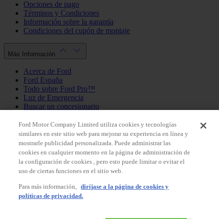
Opciones de pago
Términos y Condiciones
Información sobre la garantía
Condiciones del cupón de montaje
Más Información
Acerca de Ford
Ford España
Todo sobre Ford Pro™
Luz de Emergencia
Buscar un concesionario
Política de cookies
Política de privacidad
Ford Motor Company Limited utiliza cookies y tecnologías
similares en este sitio web para mejorar su experiencia en línea y
mostrarle publicidad personalizada. Puede administrar las
Mi Cuenta
cookies en cualquier momento en la página de administración de
la configuración de cookies , pero esto puede limitar o evitar el
Iniciar sesión / Registrarse
uso de ciertas funciones en el sitio web.
Mis pedidos
Para más información,
diríjase a la página de cookies y
País
políticas de privacidad.
Facebook
X
Instagram
Youtube
LinkedIn