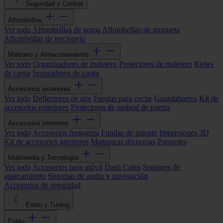
Seguridad y Confort
Alfombrillas
Ver todo
Alfombrillas de goma
Alfombrillas de moqueta
Alfombrillas de terciopelo
Maletero y Almacenamiento
Ver todo
Organizadores de maletero
Protectores de maletero
Redes
de carga
Separadores de carga
Accesorios exteriores
Ver todo
Deflectores de aire
Fundas para coche
Guardabarros
Kit de
accesorios exteriores
Protectores de umbral de puerta
Accesorios interiores
Ver todo
Accesorios furgoneta
Fundas de asiento
Impresiones 3D
Kit de accesorios interiores
Mamparas divisorias
Parasoles
Multimedia y Tecnología
Ver todo
Accesorios para móvil
Dash Cams
Sensores de
aparcamiento
Sistemas de audio y navegación
Accesorios de seguridad
Estilo y Tuning
Estilo