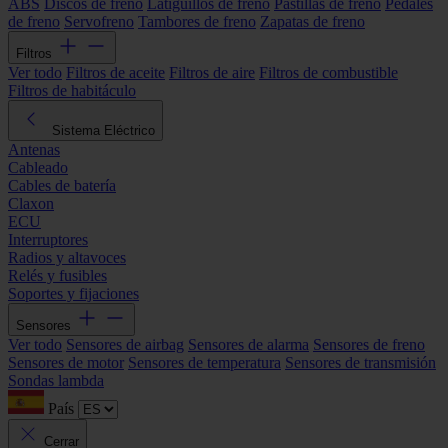
ABS
Discos de freno
Latiguillos de freno
Pastillas de freno
Pedales
de freno
Servofreno
Tambores de freno
Zapatas de freno
Filtros
Ver todo
Filtros de aceite
Filtros de aire
Filtros de combustible
Filtros de habitáculo
Sistema Eléctrico
Antenas
Cableado
Cables de batería
Claxon
ECU
Interruptores
Radios y altavoces
Relés y fusibles
Soportes y fijaciones
Sensores
Ver todo
Sensores de airbag
Sensores de alarma
Sensores de freno
Sensores de motor
Sensores de temperatura
Sensores de transmisión
Sondas lambda
País
Cerrar