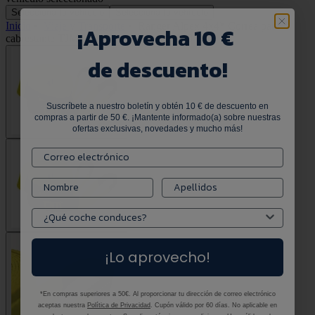
Selecciona tu vehículo
Selecciona tu vehículo
Inicio
•
Viaje y Transporte
•
Ranger Alpex 4x4* Correa para
¡
Aprovecha 10 €
cabrestante TJM correa de enganche 2019
de descuento!
Suscríbete a nuestro boletín y obtén 10 € de descuento en
compras a partir de 50 €. ¡Mantente informado(a) sobre nuestras
ofertas exclusivas, novedades y mucho más!
¡Lo aprovecho!
*En compras superiores a 50€. Al proporcionar tu dirección de correo electrónico
aceptas nuestra
Política de Privacidad
. Cupón válido por 60 días. No aplicable en