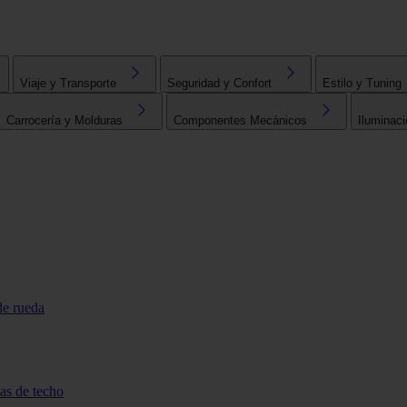
Viaje y Transporte
Seguridad y Confort
Estilo y Tuning
Carrocería y Molduras
Componentes Mecánicos
Iluminaci
de rueda
tas de techo