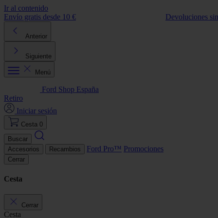
Ir al contenido
Envío gratis desde 10 €
Devoluciones si
Anterior
Siguiente
Menú
Ford Shop España
Retiro
Iniciar sesión
Cesta
0
Buscar
Ford Pro™
Promociones
Accesorios
Recambios
Cerrar
Cesta
Cerrar
Cesta