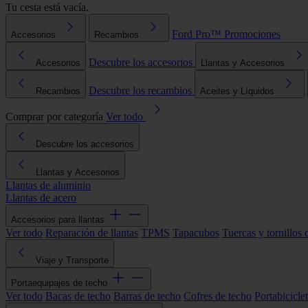
Tu cesta está vacía.
Ford Pro™
Promociones
Accesorios
Recambios
Descubre los accesorios
Accesorios
Llantas y Accesorios
Descubre los recambios
Recambios
Aceites y Líquidos
Comprar por categoría
Ver todo
Descubre los accesorios
Llantas y Accesorios
Llantas de aluminio
Llantas de acero
Accesorios para llantas
Ver todo
Reparación de llantas
TPMS
Tapacubos
Tuercas y tornillos 
Viaje y Transporte
Portaequipajes de techo
Ver todo
Bacas de techo
Barras de techo
Cofres de techo
Portabicicle