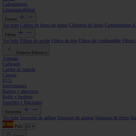
Calentadores
Limpiaparabrisas
Frenos
Ver todo
Cables de freno de mano
Cilindros de freno
Componentes 
Filtros
Ver todo
Filtros de aceite
Filtros de aire
Filtros de combustible
Filtros
Sistema Eléctrico
Antenas
Cableado
Cables de batería
Claxon
ECU
Interruptores
Radios y altavoces
Relés y fusibles
Soportes y fijaciones
Sensores
Ver todo
Sensores de airbag
Sensores de alarma
Sensores de freno
Se
País