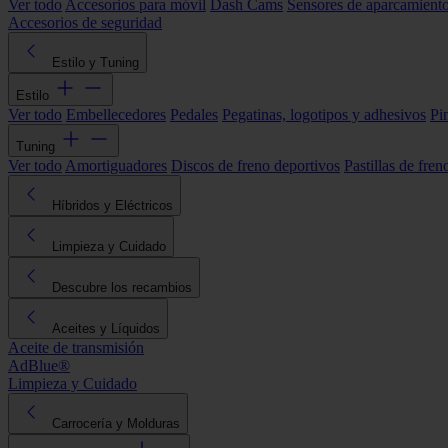
Ver todo
Accesorios para móvil
Dash Cams
Sensores de aparcamient
Accesorios de seguridad
Estilo y Tuning
Estilo
Ver todo
Embellecedores
Pedales
Pegatinas, logotipos y adhesivos
Pi
Tuning
Ver todo
Amortiguadores
Discos de freno deportivos
Pastillas de fren
Híbridos y Eléctricos
Limpieza y Cuidado
Descubre los recambios
Aceites y Líquidos
Aceite de transmisión
AdBlue®
Limpieza y Cuidado
Carrocería y Molduras