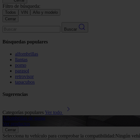
Cerrar
Filtro de búsqueda:
Todos
VIN
Año y modelo
Cerrar
Buscar
Búsquedas populares
alfombrillas
llantas
pomo
parasol
retrovisor
tapacubos
Sugerencias
Categorías populares
Ver todo
Alfombrillas de goma
Ver productos
Cerrar
Selecciona tu vehículo para comprobar la compatibilidad:
Ningún vehí