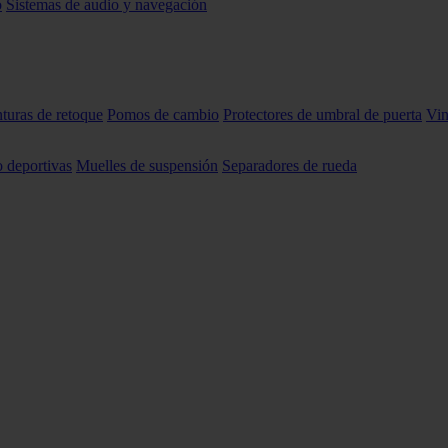
o
Sistemas de audio y navegación
nturas de retoque
Pomos de cambio
Protectores de umbral de puerta
Vin
o deportivas
Muelles de suspensión
Separadores de rueda