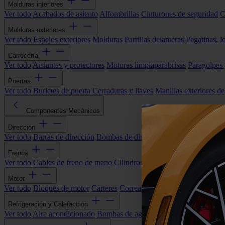
Molduras interiores
Ver todo
Acabados de asiento
Alfombrillas
Cinturones de seguridad
C
Molduras exteriores
Ver todo
Espejos exteriores
Molduras
Parrillas delanteras
Pegatinas, l
Carrocería
Ver todo
Aislantes y protectores
Motores limpiaparabrisas
Paragolpes
Puertas
Ver todo
Burletes de puerta
Cerraduras y llaves
Manillas exteriores de
Componentes Mecánicos
Dirección
Ver todo
Barras de dirección
Bombas de dirección asistida
Cremallera
Frenos
Ver todo
Cables de freno de mano
Cilindros de freno
Componentes 
Motor
Ver todo
Bloques de motor
Cárteres
Correas alternador
Correas y cade
Refrigeración y Calefacción
Ver todo
Aire acondicionado
Bombas de agua
Electroventiladores
Man