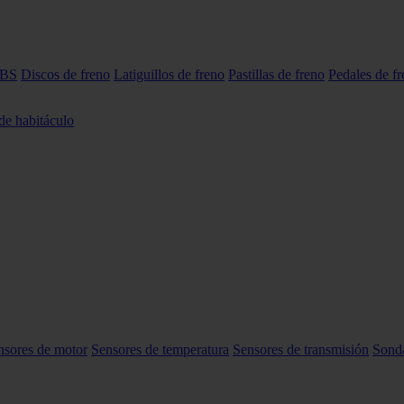
ABS
Discos de freno
Latiguillos de freno
Pastillas de freno
Pedales de f
 de habitáculo
nsores de motor
Sensores de temperatura
Sensores de transmisión
Sond