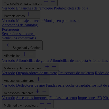
Transporte en parte trasera
Ver todo
Enganches de remolque
Portabicicletas de bola
Portabicicletas
Ver todo
Montaje en techo
Montaje en parte trasera
Accesorios de camping
Portaesquís
Separadores de carga
Vehículos comerciales
Seguridad y Confort
Alfombrillas
Ver todo
Alfombrillas de goma
Alfombrillas de moqueta
Alfombrillas 
Maletero y Almacenamiento
Ver todo
Organizadores de maletero
Protectores de maletero
Redes de
Accesorios exteriores
Ver todo
Deflectores de aire
Fundas para coche
Guardabarros
Kit de 
Accesorios interiores
Ver todo
Accesorios furgoneta
Fundas de asiento
Impresiones 3D
Kit
Multimedia y Tecnología