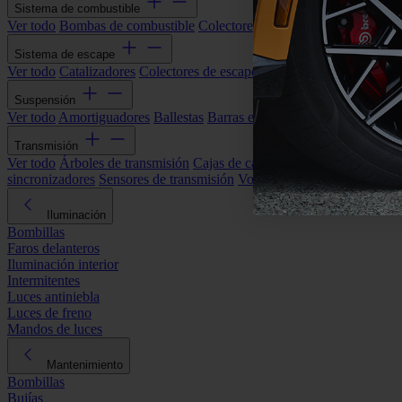
Sistema de combustible
Ver todo
Bombas de combustible
Colectores de admisión
Filtros de ai
Sistema de escape
Ver todo
Catalizadores
Colectores de escape
Filtros de partículas (DP
Suspensión
Ver todo
Amortiguadores
Ballestas
Barras estabilizadoras
Bieletas y s
Transmisión
Ver todo
Árboles de transmisión
Cajas de cambios automáticas
Cajas
sincronizadores
Sensores de transmisión
Volantes de motor
Iluminación
Bombillas
Faros delanteros
Iluminación interior
Intermitentes
Luces antiniebla
Luces de freno
Mandos de luces
Mantenimiento
Bombillas
Bujías