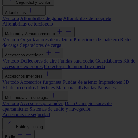
Seguridad y Confort
Alfombrillas
Ver todo
Alfombrillas de goma
Alfombrillas de moqueta
Alfombrillas de terciopelo
Maletero y Almacenamiento
Ver todo
Organizadores de maletero
Protectores de maletero
Redes
de carga
Separadores de carga
Accesorios exteriores
Ver todo
Deflectores de aire
Fundas para coche
Guardabarros
Kit de
accesorios exteriores
Protectores de umbral de puerta
Accesorios interiores
Ver todo
Accesorios furgoneta
Fundas de asiento
Impresiones 3D
Kit de accesorios interiores
Mamparas divisorias
Parasoles
Multimedia y Tecnología
Ver todo
Accesorios para móvil
Dash Cams
Sensores de
aparcamiento
Sistemas de audio y navegación
Accesorios de seguridad
Estilo y Tuning
Estilo