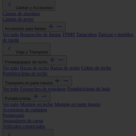
Llantas y Accesorios
Llantas de aluminio
Llantas de acero
Accesorios para llantas
Ver todo
Reparación de llantas
TPMS
Tapacubos
Tuercas y tornillos
de rueda
Viaje y Transporte
Portaequipajes de techo
Ver todo
Bacas de techo
Barras de techo
Cofres de techo
Portabicicletas de techo
Transporte en parte trasera
Ver todo
Enganches de remolque
Portabicicletas de bola
Portabicicletas
Ver todo
Montaje en techo
Montaje en parte trasera
Accesorios de camping
Portaesquís
Separadores de carga
Vehículos comerciales