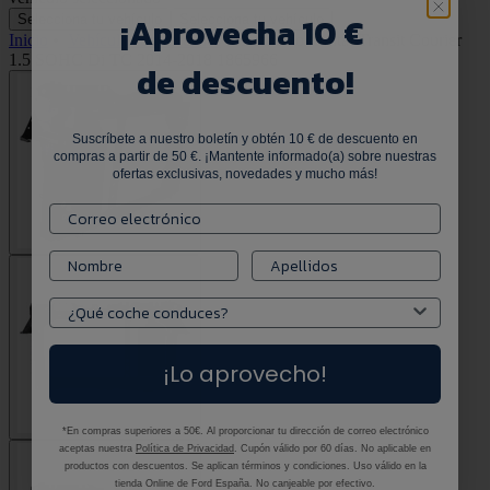
¡
Aprovecha 10 €
Selecciona tu vehículo
Selecciona tu vehículo
Inicio
•
Vehículos comerciales
•
Refuerzo frontal Transit Courier
1.5 SOHC Di TC 2014-2018 1865966
de descuento!
Suscríbete a nuestro boletín y obtén 10 € de descuento en
compras a partir de 50 €. ¡Mantente informado(a) sobre nuestras
ofertas exclusivas, novedades y mucho más!
¡Lo aprovecho!
*En compras superiores a 50€. Al proporcionar tu dirección de correo electrónico
aceptas nuestra
Política de Privacidad
. Cupón válido por 60 días. No aplicable en
productos con descuentos. Se aplican términos y condiciones. Uso válido en la
tienda Online de Ford España. No canjeable por efectivo.