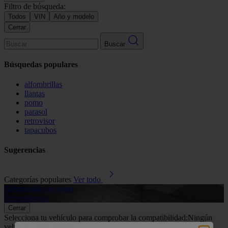
Filtro de búsqueda:
Todos
VIN
Año y modelo
Cerrar
Buscar
Búsquedas populares
alfombrillas
llantas
pomo
parasol
retrovisor
tapacubos
Sugerencias
Categorías populares
Ver todo
Alfombrillas de goma
G
Ver productos
V
Cerrar
Selecciona tu vehículo para comprobar la compatibilidad:
Ningún
vehículo seleccionado