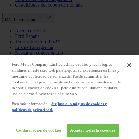
Condiciones del cupón de montaje
Más Información
Acerca de Ford
Ford España
Todo sobre Ford Pro™
Luz de Emergencia
Buscar un concesionario
Política de cookies
Política de privacidad
Ford Motor Company Limited utiliza cookies y tecnologías
similares en este sitio web para mejorar su experiencia en línea y
mostrarle publicidad personalizada. Puede administrar las
Mi Cuenta
cookies en cualquier momento en la página de administración de
la configuración de cookies , pero esto puede limitar o evitar el
Iniciar sesión / Registrarse
uso de ciertas funciones en el sitio web.
Mis pedidos
Para más información,
diríjase a la página de cookies y
País
políticas de privacidad.
Facebook
X
Instagram
Youtube
LinkedIn
© 2026 Ford España, S.L.
Ford Shop España
Configuración de cookies
Aceptar todas las cookies