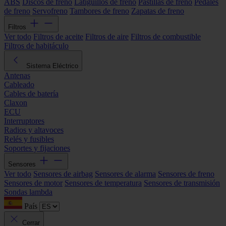
ABS
Discos de freno
Latiguillos de freno
Pastillas de freno
Pedales
de freno
Servofreno
Tambores de freno
Zapatas de freno
Filtros
Ver todo
Filtros de aceite
Filtros de aire
Filtros de combustible
Filtros de habitáculo
Sistema Eléctrico
Antenas
Cableado
Cables de batería
Claxon
ECU
Interruptores
Radios y altavoces
Relés y fusibles
Soportes y fijaciones
Sensores
Ver todo
Sensores de airbag
Sensores de alarma
Sensores de freno
Sensores de motor
Sensores de temperatura
Sensores de transmisión
Sondas lambda
País
Cerrar