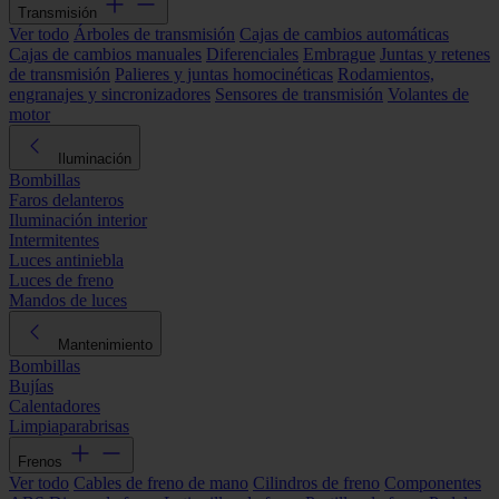
Transmisión
Ver todo
Árboles de transmisión
Cajas de cambios automáticas
Cajas de cambios manuales
Diferenciales
Embrague
Juntas y retenes
de transmisión
Palieres y juntas homocinéticas
Rodamientos,
engranajes y sincronizadores
Sensores de transmisión
Volantes de
motor
Iluminación
Bombillas
Faros delanteros
Iluminación interior
Intermitentes
Luces antiniebla
Luces de freno
Mandos de luces
Mantenimiento
Bombillas
Bujías
Calentadores
Limpiaparabrisas
Frenos
Ver todo
Cables de freno de mano
Cilindros de freno
Componentes