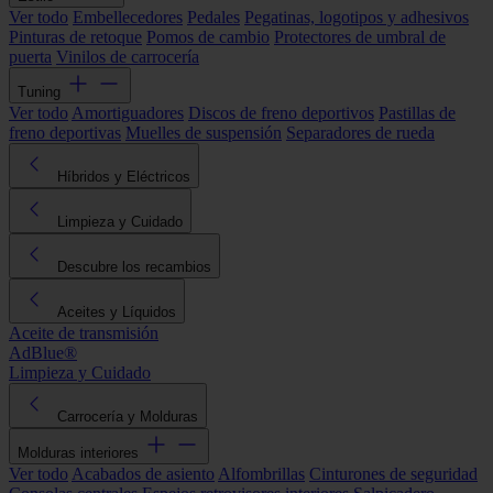
Ver todo
Embellecedores
Pedales
Pegatinas, logotipos y adhesivos
Pinturas de retoque
Pomos de cambio
Protectores de umbral de
puerta
Vinilos de carrocería
Tuning
Ver todo
Amortiguadores
Discos de freno deportivos
Pastillas de
freno deportivas
Muelles de suspensión
Separadores de rueda
Híbridos y Eléctricos
Limpieza y Cuidado
Descubre los recambios
Aceites y Líquidos
Aceite de transmisión
AdBlue®
Limpieza y Cuidado
Carrocería y Molduras
Molduras interiores
Ver todo
Acabados de asiento
Alfombrillas
Cinturones de seguridad