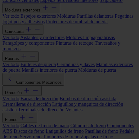
Consolas centrales
Espejos retrovisores interiores
Salpicadero
Molduras exteriores
Ver todo
Espejos exteriores
Molduras
Parrillas delanteras
Pegatinas,
logotipos y adhesivos
Protectores de umbral de puerta
Carrocería
Ver todo
Aislantes y protectores
Motores limpiaparabrisas
Paragolpes y componentes
Pinturas de retoque
Travesaños y
refuerzos
Puertas
Ver todo
Burletes de puerta
Cerraduras y llaves
Manillas exteriores
de puerta
Manillas interiores de puerta
Molduras de puerta
Componentes Mecánicos
Dirección
Ver todo
Barras de dirección
Bombas de dirección asistida
Cremalleras de dirección
Latiguillos y manguitos de dirección
asistida
Terminales de dirección
Volantes
Frenos
Ver todo
Cables de freno de mano
Cilindros de freno
Componentes
ABS
Discos de freno
Latiguillos de freno
Pastillas de freno
Pedales
de freno
Servofreno
Tambores de freno
Zapatas de freno