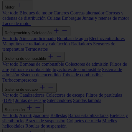
Motor
Ver todo
Bloques de motor
Cárteres
Correas alternador
Correas y
cadenas de distribución
Culatas
Embrague
Juntas y retenes de motor
Tacos de motor
Refrigeración y Calefacción
Ver todo
Aire acondicionado
Bombas de agua
Electroventiladores
Manguitos de radiador y calefacción
Radiadores
Sensores de
temperatura
Termostatos
Sistema de combustible
Ver todo
Bombas de combustible
Colectores de admisión
Filtros de
aire
Filtros de combustible
Inyectores de combustible
Sistema de
admisión
Sistema de encendido
Tubos de combustible
Turbocompresores
Sistema de escape
Ver todo
Catalizadores
Colectores de escape
Filtros de partículas
(DPF)
Juntas de escape
Silenciadores
Sondas lambda
Suspensión
Ver todo
Amortiguadores
Ballestas
Barras estabilizadoras
Bieletas y
silentblocks
Brazos de suspensión
Cojinetes de rueda
Muelles
helicoidales
Rótulas de suspensión