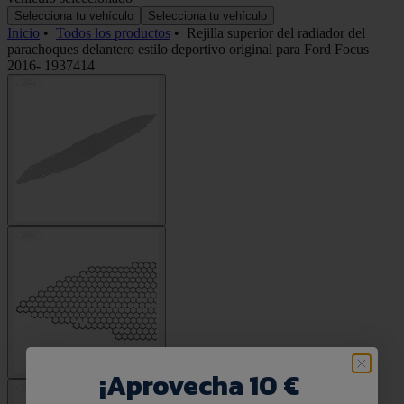
Selecciona tu vehículo
Selecciona tu vehículo
Inicio
•
Todos los productos
•
Rejilla superior del radiador del
parachoques delantero estilo deportivo original para Ford Focus
2016- 1937414
¡
Aprovecha 10 €