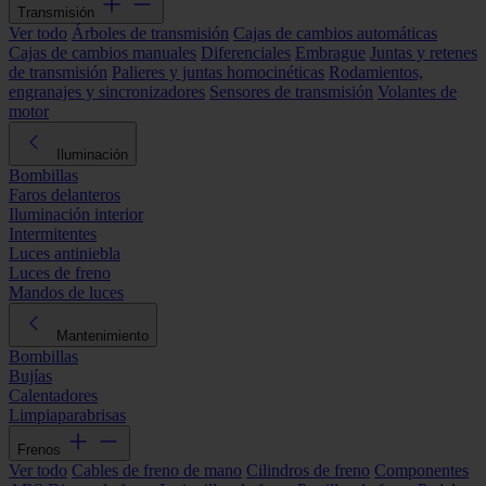
Transmisión
Ver todo
Árboles de transmisión
Cajas de cambios automáticas
Cajas de cambios manuales
Diferenciales
Embrague
Juntas y retenes
de transmisión
Palieres y juntas homocinéticas
Rodamientos,
engranajes y sincronizadores
Sensores de transmisión
Volantes de
motor
Iluminación
Bombillas
Faros delanteros
Iluminación interior
Intermitentes
Luces antiniebla
Luces de freno
Mandos de luces
Mantenimiento
Bombillas
Bujías
Calentadores
Limpiaparabrisas
Frenos
Ver todo
Cables de freno de mano
Cilindros de freno
Componentes