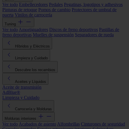
Ver todo
Embellecedores
Pedales
Pegatinas, logotipos y adhesivos
Pinturas de retoque
Pomos de cambio
Protectores de umbral de
puerta
Vinilos de carrocería
Tuning
Ver todo
Amortiguadores
Discos de freno deportivos
Pastillas de
freno deportivas
Muelles de suspensión
Separadores de rueda
Híbridos y Eléctricos
Limpieza y Cuidado
Descubre los recambios
Aceites y Líquidos
Aceite de transmisión
AdBlue®
Limpieza y Cuidado
Carrocería y Molduras
Molduras interiores
Ver todo
Acabados de asiento
Alfombrillas
Cinturones de seguridad