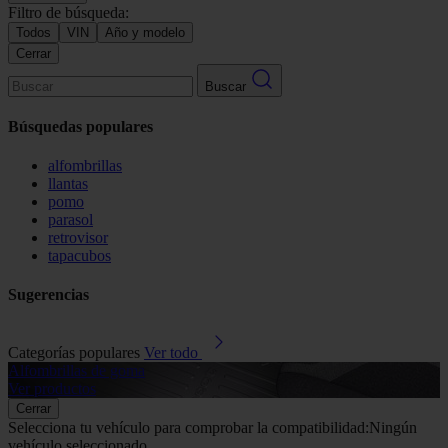
Filtro de búsqueda:
Todos
VIN
Año y modelo
Cerrar
Buscar
Búsquedas populares
alfombrillas
llantas
pomo
parasol
retrovisor
tapacubos
Sugerencias
Categorías populares
Ver todo
Alfombrillas de goma
G
Ver productos
V
Cerrar
Selecciona tu vehículo para comprobar la compatibilidad:
Ningún
vehículo seleccionado