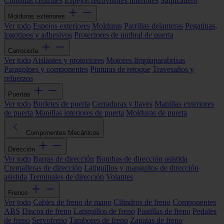
Consolas centrales
Espejos retrovisores interiores
Salpicadero
Molduras exteriores
Ver todo
Espejos exteriores
Molduras
Parrillas delanteras
Pegatinas,
logotipos y adhesivos
Protectores de umbral de puerta
Carrocería
Ver todo
Aislantes y protectores
Motores limpiaparabrisas
Paragolpes y componentes
Pinturas de retoque
Travesaños y
refuerzos
Puertas
Ver todo
Burletes de puerta
Cerraduras y llaves
Manillas exteriores
de puerta
Manillas interiores de puerta
Molduras de puerta
Componentes Mecánicos
Dirección
Ver todo
Barras de dirección
Bombas de dirección asistida
Cremalleras de dirección
Latiguillos y manguitos de dirección
asistida
Terminales de dirección
Volantes
Frenos
Ver todo
Cables de freno de mano
Cilindros de freno
Componentes
ABS
Discos de freno
Latiguillos de freno
Pastillas de freno
Pedales
de freno
Servofreno
Tambores de freno
Zapatas de freno