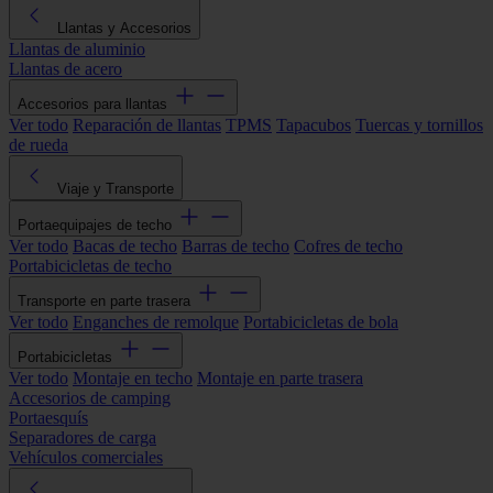
Llantas y Accesorios
Llantas de aluminio
Llantas de acero
Accesorios para llantas
Ver todo
Reparación de llantas
TPMS
Tapacubos
Tuercas y tornillos
de rueda
Viaje y Transporte
Portaequipajes de techo
Ver todo
Bacas de techo
Barras de techo
Cofres de techo
Portabicicletas de techo
Transporte en parte trasera
Ver todo
Enganches de remolque
Portabicicletas de bola
Portabicicletas
Ver todo
Montaje en techo
Montaje en parte trasera
Accesorios de camping
Portaesquís
Separadores de carga
Vehículos comerciales