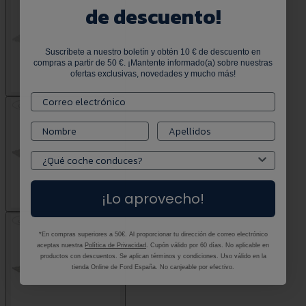
de descuento!
Suscríbete a nuestro boletín y obtén 10 € de descuento en
compras a partir de 50 €. ¡Mantente informado(a) sobre nuestras
ofertas exclusivas, novedades y mucho más!
¡Lo aprovecho!
*En compras superiores a 50€. Al proporcionar tu dirección de correo electrónico
aceptas nuestra
Política de Privacidad
. Cupón válido por 60 días. No aplicable en
productos con descuentos. Se aplican términos y condiciones. Uso válido en la
tienda Online de Ford España. No canjeable por efectivo.