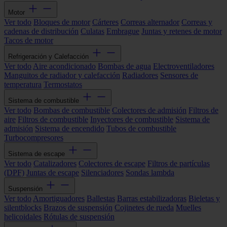
Motor
Ver todo
Bloques de motor
Cárteres
Correas alternador
Correas y
cadenas de distribución
Culatas
Embrague
Juntas y retenes de motor
Tacos de motor
Refrigeración y Calefacción
Ver todo
Aire acondicionado
Bombas de agua
Electroventiladores
Manguitos de radiador y calefacción
Radiadores
Sensores de
temperatura
Termostatos
Sistema de combustible
Ver todo
Bombas de combustible
Colectores de admisión
Filtros de
aire
Filtros de combustible
Inyectores de combustible
Sistema de
admisión
Sistema de encendido
Tubos de combustible
Turbocompresores
Sistema de escape
Ver todo
Catalizadores
Colectores de escape
Filtros de partículas
(DPF)
Juntas de escape
Silenciadores
Sondas lambda
Suspensión
Ver todo
Amortiguadores
Ballestas
Barras estabilizadoras
Bieletas y
silentblocks
Brazos de suspensión
Cojinetes de rueda
Muelles
helicoidales
Rótulas de suspensión