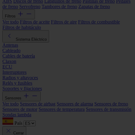
ABS
Discos de freno
Latiguillos de freno
Pastillas de freno
Pedales
de freno
Servofreno
Tambores de freno
Zapatas de freno
Filtros
Ver todo
Filtros de aceite
Filtros de aire
Filtros de combustible
Filtros de habitáculo
Sistema Eléctrico
Antenas
Cableado
Cables de batería
Claxon
ECU
Interruptores
Radios y altavoces
Relés y fusibles
Soportes y fijaciones
Sensores
Ver todo
Sensores de airbag
Sensores de alarma
Sensores de freno
Sensores de motor
Sensores de temperatura
Sensores de transmisión
Sondas lambda
País
Cerrar