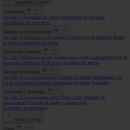
Seguridad y Confort
Alfombrillas
Ver todo
Alfombrillas de goma
Alfombrillas de moqueta
Alfombrillas de terciopelo
Maletero y Almacenamiento
Ver todo
Organizadores de maletero
Protectores de maletero
Redes
de carga
Separadores de carga
Accesorios exteriores
Ver todo
Deflectores de aire
Fundas para coche
Guardabarros
Kit de
accesorios exteriores
Protectores de umbral de puerta
Accesorios interiores
Ver todo
Accesorios furgoneta
Fundas de asiento
Impresiones 3D
Kit de accesorios interiores
Mamparas divisorias
Parasoles
Multimedia y Tecnología
Ver todo
Accesorios para móvil
Dash Cams
Sensores de
aparcamiento
Sistemas de audio y navegación
Accesorios de seguridad
Estilo y Tuning
Estilo